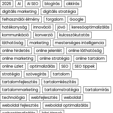
2026
AI
AI SEO
blogírás
cikkírás
digitális marketing
digitális stratégia
felhasználói élmény
forgalom
Google
hatékonyság
innováció
jövő
keresőoptimalizálás
kommunikáció
konverzió
kulcsszókutatás
láthatóság
marketing
mesterséges intelligencia
online hirdetés
online jelenlét
online láthatóság
online marketing
online stratégia
online tartalom
online üzlet
optimalizálás
SEO
SEO tippek
stratégia
szövegírás
tartalom
tartalomfejlesztés
tartalomkészítés
tartalommarketing
tartalomstratégia
tartalomírás
technológia
webfejlesztés
weboldal
weboldal fejlesztés
weboldal optimalizálás