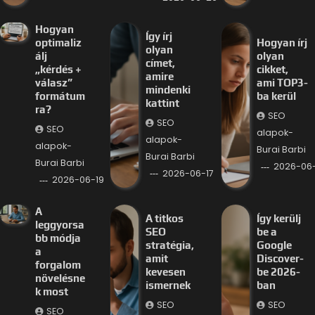
Hogyan
Így írj
optimaliz
Hogyan írj
olyan
álj
olyan
címet,
„kérdés +
cikket,
amire
válasz”
ami TOP3-
mindenki
formátum
ba kerül
kattint
ra?
SEO
SEO
SEO
alapok-
alapok-
alapok-
Burai Barbi
Burai Barbi
Burai Barbi
2026-06-
2026-06-17
2026-06-19
A
A titkos
Így kerülj
leggyorsa
SEO
be a
bb módja
stratégia,
Google
a
amit
Discover-
forgalom
kevesen
be 2026-
növelésne
ismernek
ban
k most
SEO
SEO
SEO