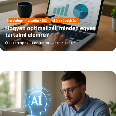
Keresőoptimalizálás-SEO
SEO szövegírás
Hogyan optimalizálj minden egyes
tartalmi elemre?
SEO alapok- Burai Barbi
2026-08-07