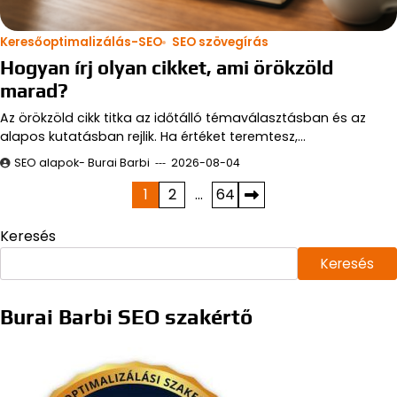
Keresőoptimalizálás-SEO
SEO szövegírás
Hogyan írj olyan cikket, ami örökzöld
marad?
Az örökzöld cikk titka az időtálló témaválasztásban és az
alapos kutatásban rejlik. Ha értéket teremtesz,…
SEO alapok- Burai Barbi
2026-08-04
Bejegyzések
1
2
…
64
lapozása
Keresés
Keresés
Burai Barbi SEO szakértő