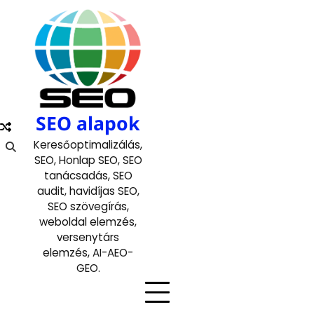
Skip
to
content
SEO alapok
Keresőoptimalizálás,
SEO, Honlap SEO, SEO
tanácsadás, SEO
audit, havidíjas SEO,
SEO szövegírás,
weboldal elemzés,
versenytárs
elemzés, AI-AEO-
GEO.