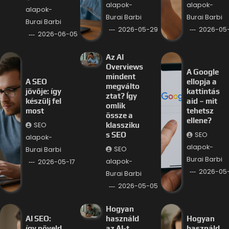
alapok-
alapok-
alapok-
Burai Barbi
Burai Barbi
Burai Barbi
2026-05-29
2026-05
2026-06-05
Az AI
Overviews
A Google
mindent
A SEO
ellopja a
megválto
jövője: így
kattintás
ztat? Így
készülj fel
aid – mit
omlik
most
tehetsz
össze a
ellene?
SEO
klassziku
SEO
s SEO
alapok-
alapok-
SEO
Burai Barbi
Burai Barbi
alapok-
2026-05-17
2026-05
Burai Barbi
2026-05-05
Hogyan
AI SEO:
használd
Hogyan
így növeld
az AI-t
használd