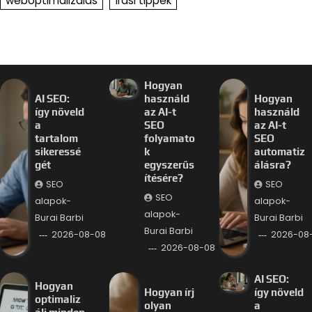
weboptimalizálás
írási tippek
Hogyan
AI SEO:
használd
Hogyan
így növeld
az AI-t
használd
a
SEO
az AI-t
tartalom
folyamato
SEO
sikeressé
k
automatiz
gét
egyszerűs
álásra?
ítésére?
SEO
SEO
SEO
alapok-
alapok-
alapok-
Burai Barbi
Burai Barbi
Burai Barbi
2026-08-08
2026-08
2026-08-08
AI SEO:
Hogyan
Hogyan írj
így növeld
optimaliz
olyan
a