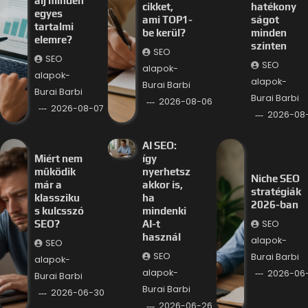
álj minden
cikket,
hatékony
egyes
ami TOP1-
ságot
tartalmi
be kerül?
minden
elemre?
szinten
SEO
SEO
SEO
alapok-
alapok-
alapok-
Burai Barbi
Burai Barbi
Burai Barbi
2026-08-06
2026-08-07
2026-08
AI SEO:
Miért nem
így
működik
nyerhetsz
Niche SEO
már a
akkor is,
stratégiák
klassziku
ha
2026-ban
s kulcsszó
mindenki
SEO
SEO?
AI-t
használ
alapok-
SEO
SEO
Burai Barbi
alapok-
alapok-
2026-06
Burai Barbi
Burai Barbi
2026-06-30
2026-06-26