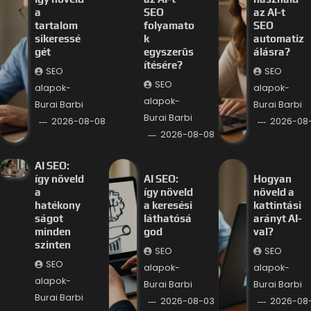
a
SEO
az AI-t
tartalom
folyamato
SEO
sikeressé
k
automatiz
gét
egyszerűs
álásra?
ítésére?
SEO
SEO
SEO
alapok-
alapok-
alapok-
Burai Barbi
Burai Barbi
Burai Barbi
2026-08-08
2026-08
2026-08-08
AI SEO:
így növeld
AI SEO:
Hogyan
a
így növeld
növeld a
hatékony
a keresési
kattintási
ságot
láthatósá
arányt AI-
minden
god
val?
szinten
SEO
SEO
SEO
alapok-
alapok-
alapok-
Burai Barbi
Burai Barbi
Burai Barbi
2026-08-03
2026-08