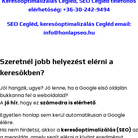
Keresőoptimalizálás Cegléd, SEO Cegléd
telefonos
elérhetőség: +36-30-242-9494
SEO Cegléd, keresőoptimalizálás Cegléd
email:
info@honlapseo.hu
Szeretnél jobb helyezést elérni a
keresőkben?
Jól hangzik, ugye? Jó lenne, ha a Google első oldalán
bukkanna fel a weboldalad?
A
jó hír
, hogy ez
számodra is elérhető
.
Egyetlen honlap sem kerül automatikusan a Google
élére.
Ha nem hirdetsz, akkor a
keresőoptimalizálás (SEO)
az
a megoldás, amely segít elérni a kívánt eredményt.