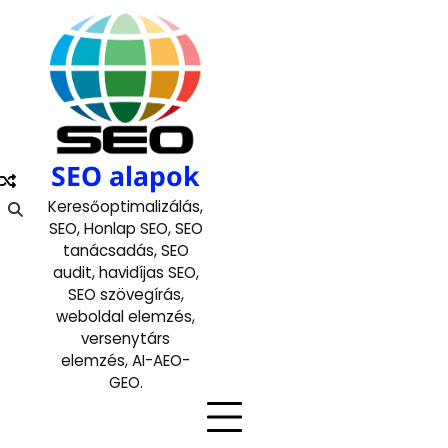
Skip
to
content
SEO alapok
Keresőoptimalizálás,
SEO, Honlap SEO, SEO
tanácsadás, SEO
audit, havidíjas SEO,
SEO szövegírás,
weboldal elemzés,
versenytárs
elemzés, AI-AEO-
GEO.