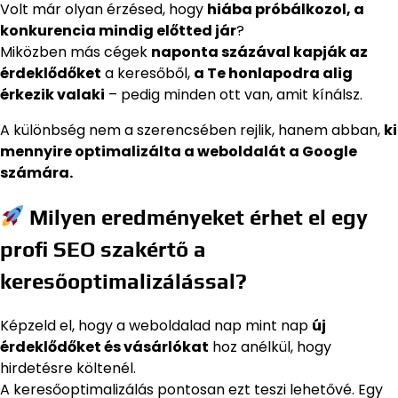
Volt már olyan érzésed, hogy
hiába próbálkozol, a
konkurencia mindig előtted jár
?
Miközben más cégek
naponta százával kapják az
érdeklődőket
a keresőből,
a Te honlapodra alig
érkezik valaki
– pedig minden ott van, amit kínálsz.
A különbség nem a szerencsében rejlik, hanem abban,
ki
mennyire optimalizálta a weboldalát a Google
számára.
Milyen eredményeket érhet el egy
profi SEO szakértő a
keresőoptimalizálással?
Képzeld el, hogy a weboldalad nap mint nap
új
érdeklődőket és vásárlókat
hoz anélkül, hogy
hirdetésre költenél.
A keresőoptimalizálás pontosan ezt teszi lehetővé. Egy