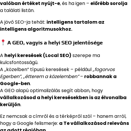
valóban értéket nyújt-e
, és ha igen –
előrébb sorolja
a találati listán.
A jövő SEO-ja tehát:
intelligens tartalom az
intelligens algoritmusokhoz.
A GEO, vagyis a helyi SEO jelentősége
A
helyi keresések (Local SEO)
szerepe ma
kulcsfontosságú.
A „közelben” típusú keresések – például
„fogorvos
Egerben”
,
„étterem a közelemben”
–
robbannak a
Google-ben
.
A GEO alapú optimalizálás segít abban, hogy
vállalkozásod a helyi keresésekben is az élvonalba
kerüljön
.
Ez nemcsak a címről és a térképről szól – hanem arról,
hogy a Google felismerje:
a Te vállalkozásod releváns
az adott régióban.