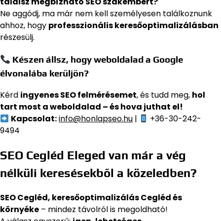
találsz megbízható SEO szakembert?
Ne aggódj, ma már nem kell személyesen találkoznunk
ahhoz, hogy
professzionális keresőoptimalizálásban
részesülj.
Készen állsz, hogy weboldalad a Google
élvonalába kerüljön?
Kérd
ingyenes SEO felmérésemet
, és tudd meg,
hol
tart most a weboldalad – és hova juthat el!
Kapcsolat:
info@honlapseo.hu
|
+36-30-242-
9494
SEO Cegléd Eleged van már a vég
nélküli keresésekből a közeledben?
SEO Cegléd, keresőoptimalizálás Cegléd és
környéke
– mindez távolról is megoldható!