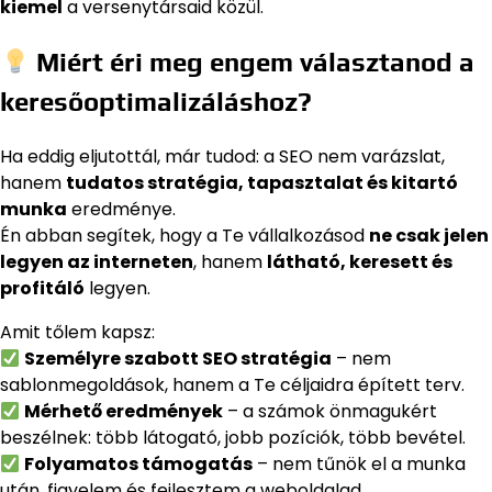
kiemel
a versenytársaid közül.
Miért éri meg engem választanod a
keresőoptimalizáláshoz?
Ha eddig eljutottál, már tudod: a SEO nem varázslat,
hanem
tudatos stratégia, tapasztalat és kitartó
munka
eredménye.
Én abban segítek, hogy a Te vállalkozásod
ne csak jelen
legyen az interneten
, hanem
látható, keresett és
profitáló
legyen.
Amit tőlem kapsz:
Személyre szabott SEO stratégia
– nem
sablonmegoldások, hanem a Te céljaidra épített terv.
Mérhető eredmények
– a számok önmagukért
beszélnek: több látogató, jobb pozíciók, több bevétel.
Folyamatos támogatás
– nem tűnök el a munka
után, figyelem és fejlesztem a weboldalad