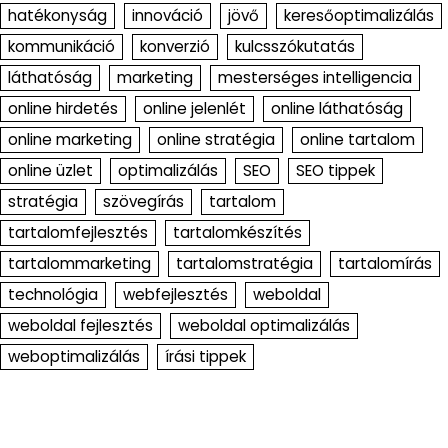
hatékonyság
innováció
jövő
keresőoptimalizálás
kommunikáció
konverzió
kulcsszókutatás
láthatóság
marketing
mesterséges intelligencia
online hirdetés
online jelenlét
online láthatóság
online marketing
online stratégia
online tartalom
online üzlet
optimalizálás
SEO
SEO tippek
stratégia
szövegírás
tartalom
tartalomfejlesztés
tartalomkészítés
tartalommarketing
tartalomstratégia
tartalomírás
technológia
webfejlesztés
weboldal
weboldal fejlesztés
weboldal optimalizálás
weboptimalizálás
írási tippek