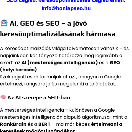
info@honlapseo.hu
AI, GEO és SEO – a jövő
keresőoptimalizálásának hármasa
A keresőoptimalizálás világa folyamatosan változik – és
napjainkban két tényező határozza meg leginkább a
sikert: az
AI (mesterséges intelligencia)
és a
GEO
(helyi keresés)
.
Ezek együttesen formálják át azt, ahogyan a Google
értelmezi, rangsorolja és megjeleníti a találatokat.
Az AI szerepe a SEO-ban
A mesterséges intelligencia – különösen a Google
mesterséges intelligencián alapuló algoritmusai, mint a
RankBrain
és a
BERT
– ma már képes
értelmezni a
keresések mögötti szándékot
.