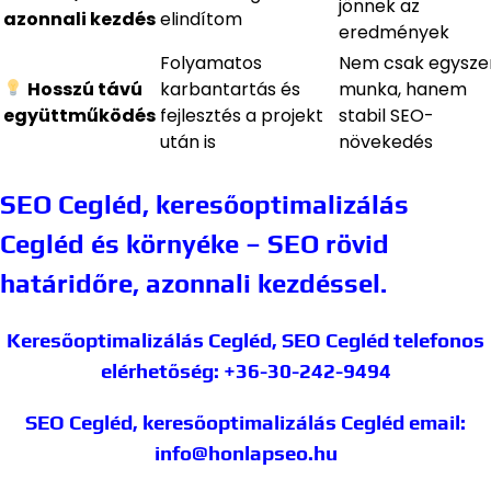
jönnek az
azonnali kezdés
elindítom
eredmények
Folyamatos
Nem csak egyszer
Hosszú távú
karbantartás és
munka, hanem
együttműködés
fejlesztés a projekt
stabil SEO-
után is
növekedés
SEO Cegléd, keresőoptimalizálás
Cegléd és környéke – SEO rövid
határidőre, azonnali kezdéssel.
Keresőoptimalizálás Cegléd, SEO Cegléd
telefonos
elérhetőség: +36-30-242-9494
SEO Cegléd, keresőoptimalizálás Cegléd
email:
info@honlapseo.hu