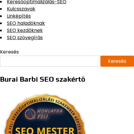
Keresőoptimalizálás-SEO
Kulcsszavak
Linképítés
SEO haladóknak
SEO kezdőknek
SEO szövegírás
Keresés
Keresés
Burai Barbi SEO szakértő