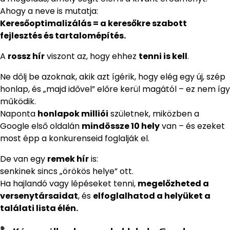
Ahogy a neve is mutatja:
Keresőoptimalizálás = a keresőkre szabott
fejlesztés és tartalomépítés.
A
rossz hír
viszont az, hogy ehhez
tenni is kell
.
Ne dőlj be azoknak, akik azt ígérik, hogy elég egy új, szép
honlap, és „majd idővel” előre kerül magától – ez nem így
működik.
Naponta
honlapok milliói
születnek, miközben a
Google első oldalán
mindössze 10 hely
van – és ezeket
most épp a konkurenseid foglalják el.
De van egy
remek hír
is:
senkinek sincs „örökös helye” ott.
Ha hajlandó vagy lépéseket tenni,
megelőzheted a
versenytársaidat
, és
elfoglalhatod a helyüket a
találati lista élén.