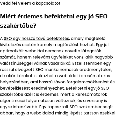
Vedd fel Velem a kapcsolatot
Miért érdemes befektetni egy jó SEO
szakértőbe?
A
SEO egy hosszú távú befektetés
, amely megfelelő
kivitelezés esetén komoly megtérülést hozhat. Egy jól
optimalizált weboldal nemcsak növeli a látogatók
számát, hanem releváns ügyfeleket vonz, akik nagyobb
valószínűséggel válnak vásárlókká. Ezzel szemben egy
rosszul elvégzett SEO munka nemcsak eredménytelen,
de akár károkat is okozhat a weboldal keresőmotoros
helyezésében, ami hosszú távon forgalomcsökkenést és
bevételkiesést eredményezhet. Befektetni egy jó
SEO
szakértőbe
azért is érdemes, mert a keresőmotorok
algoritmusai folyamatosan változnak, és a verseny is
egyre intenzívebb. Egy tapasztalt SEO szakember segít
abban, hogy a weboldalad mindig lépést tartson ezekkel