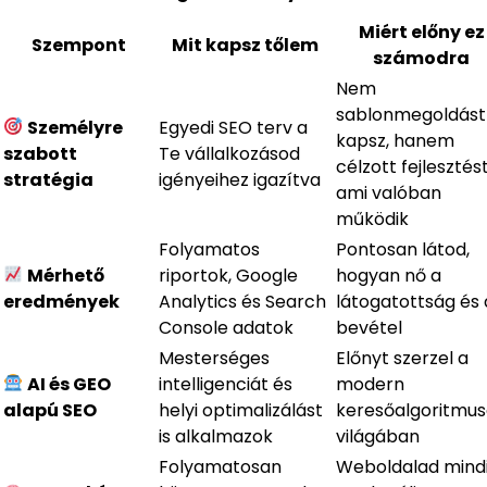
Miért előny ez
Szempont
Mit kapsz tőlem
számodra
Nem
sablonmegoldást
Személyre
Egyedi SEO terv a
kapsz, hanem
szabott
Te vállalkozásod
célzott fejlesztést
stratégia
igényeihez igazítva
ami valóban
működik
Folyamatos
Pontosan látod,
Mérhető
riportok, Google
hogyan nő a
eredmények
Analytics és Search
látogatottság és 
Console adatok
bevétel
Mesterséges
Előnyt szerzel a
AI és GEO
intelligenciát és
modern
alapú SEO
helyi optimalizálást
keresőalgoritmu
is alkalmazok
világában
Folyamatosan
Weboldalad mind