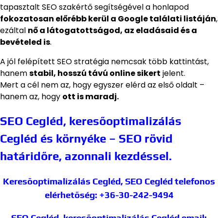
tapasztalt SEO szakértő segítségével a honlapod
fokozatosan előrébb kerül a Google találati listáján
,
ezáltal
nő a látogatottságod, az eladásaid és a
bevételed is
.
A jól felépített SEO stratégia nemcsak több kattintást,
hanem
stabil, hosszú távú online sikert
jelent.
Mert a cél nem az, hogy egyszer elérd az első oldalt –
hanem az, hogy
ott is maradj.
SEO Cegléd, keresőoptimalizálás
Cegléd és környéke – SEO rövid
határidőre, azonnali kezdéssel.
Keresőoptimalizálás Cegléd, SEO Cegléd
telefonos
elérhetőség: +36-30-242-9494
SEO Cegléd, keresőoptimalizálás Cegléd
email: