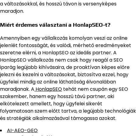
a változásokkal, és hosszú távon is versenyképes
maradjon.
Miért érdemes választani a HonlapSEO-t?
Amennyiben egy vállalkozás komolyan veszi az online
jelenlét fontosságát, és valódi, mérhető eredményeket
szeretne elérni, a HonlapSEO az ideális partner. A
HonlapSEO vállalkozás nem csak hogy reagál a SEO
iparág legújabb kihívásaira, de proaktívan képes előre
jelezni és kezelni a változásokat, biztosítva ezzel, hogy
ügyfelei mindig az online láthatóság élvonalában
maradjanak. A
HonlapSEO
tehát nem csupán egy SEO
szakember, hanem egy hosszú távú partner, aki
elkötelezett amellett, hogy ügyfelei sikerét
folyamatosan szem előtt tartva, a legújabb technológiák
és stratégiák alkalmazásával támogassa azokat.
AI-AEO-GEO