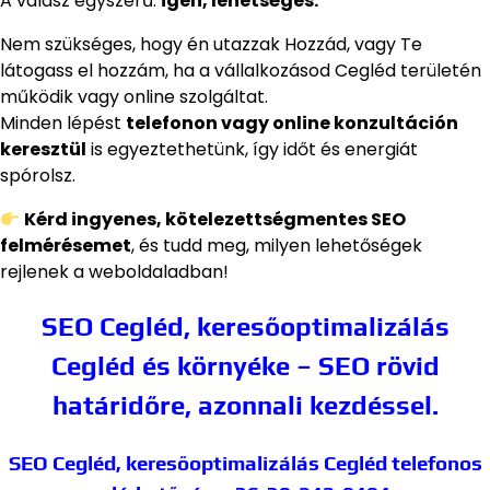
A válasz egyszerű:
igen, lehetséges.
Nem szükséges, hogy én utazzak Hozzád, vagy Te
látogass el hozzám, ha a vállalkozásod Cegléd területén
működik vagy online szolgáltat.
Minden lépést
telefonon vagy online konzultáción
keresztül
is egyeztethetünk, így időt és energiát
spórolsz.
Kérd ingyenes, kötelezettségmentes SEO
felmérésemet
, és tudd meg, milyen lehetőségek
rejlenek a weboldaladban!
SEO Cegléd, keresőoptimalizálás
Cegléd és környéke – SEO rövid
határidőre, azonnali kezdéssel.
SEO Cegléd, keresőoptimalizálás Cegléd
telefonos