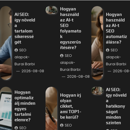
Hogyan
AI SEO:
használd
Hogyan
így növeld
az AI-t
használd
a
SEO
az AI-t
tartalom
folyamato
SEO
sikeressé
k
automatiz
gét
egyszerűs
álásra?
ítésére?
SEO
SEO
SEO
alapok-
alapok-
alapok-
Burai Barbi
Burai Barbi
Burai Barbi
2026-08-08
2026-08
2026-08-08
AI SEO:
Hogyan
Hogyan írj
így növeld
optimaliz
olyan
a
álj minden
cikket,
hatékony
egyes
ami TOP1-
ságot
tartalmi
be kerül?
minden
elemre?
szinten
SEO
SEO