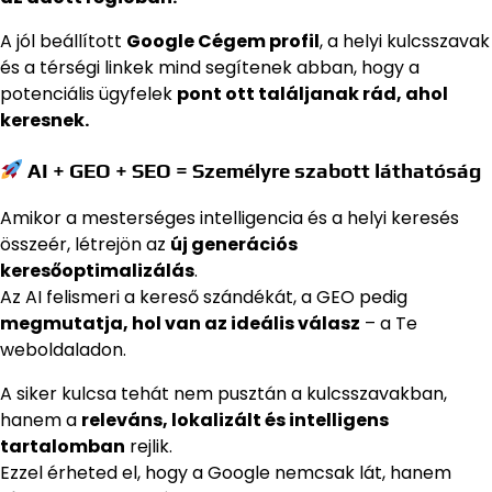
A jól beállított
Google Cégem profil
, a helyi kulcsszavak
és a térségi linkek mind segítenek abban, hogy a
potenciális ügyfelek
pont ott találjanak rád, ahol
keresnek.
AI + GEO + SEO = Személyre szabott láthatóság
Amikor a mesterséges intelligencia és a helyi keresés
összeér, létrejön az
új generációs
keresőoptimalizálás
.
Az AI felismeri a kereső szándékát, a GEO pedig
megmutatja, hol van az ideális válasz
– a Te
weboldaladon.
A siker kulcsa tehát nem pusztán a kulcsszavakban,
hanem a
releváns, lokalizált és intelligens
tartalomban
rejlik.
Ezzel érheted el, hogy a Google nemcsak lát, hanem