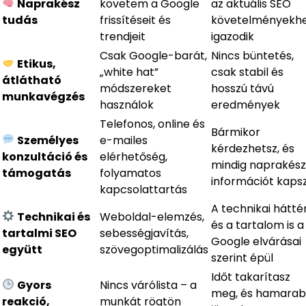
Naprakész
követem a Google
az aktuális SEO
tudás
frissítéseit és
követelményekh
trendjeit
igazodik
Csak Google-barát,
Nincs büntetés,
Etikus,
„white hat”
csak stabil és
átlátható
módszereket
hosszú távú
munkavégzés
használok
eredmények
Telefonos, online és
Bármikor
Személyes
e-mailes
kérdezhetsz, és
konzultáció és
elérhetőség,
mindig naprakész
támogatás
folyamatos
információt kaps
kapcsolattartás
A technikai hátté
Technikai és
Weboldal-elemzés,
és a tartalom is a
tartalmi SEO
sebességjavítás,
Google elvárásai
együtt
szövegoptimalizálás
szerint épül
Időt takarítasz
Gyors
Nincs várólista – a
meg, és hamara
reakció,
munkát rögtön