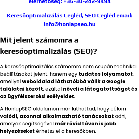
elérhetőség: +36-30-242-9494
Keresőoptimalizálás Cegléd, SEO Cegléd
email:
info@honlapseo.hu
Mit jelent számomra a
keresőoptimalizálás (SEO)?
A keresőoptimalizálás számomra nem csupán technikai
beállításokat jelent, hanem egy
tudatos folyamatot
,
amellyel
weboldalad láthatóbbá válik a Google
találatai között
, ezáltal
növeli a látogatottságot és
az ügyfélszerzési esélyeidet
.
A HonlapSEO oldalamon már láthattad, hogy célom
valódi, azonnal alkalmazható tanácsokat
adni,
amelyek segítségével
már rövid távon is jobb
helyezéseket
érhetsz el a keresőkben.