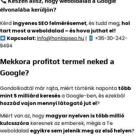
Készen állsz, hogy weboldalad a Google
élvonalába kerüljön?
Kérd
ingyenes SEO felmérésemet
, és tudd meg,
hol
tart most a weboldalad – és hova juthat el!
Kapcsolat:
info@honlapseo.hu
|
+36-30-242-
9494
Mekkora profitot termel neked a
Google?
Gondolkodtál már rajta, miért történik naponta
több
mint 5 milliárd keresés
a Google-ben, és ezekből
hozzád vajon mennyi látogató jut el
?
Miért van az, hogy
magyar nyelven is több millió
kulcsszóra
keresnek az emberek, mégis a Te
weboldalad
egyikre sem jelenik meg az első helyen
?