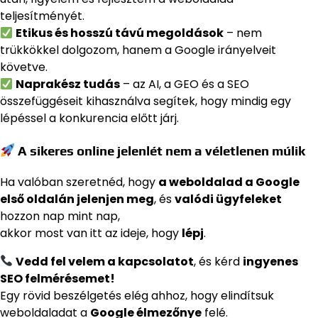
teljesítményét.
Etikus és hosszú távú megoldások
– nem
trükkökkel dolgozom, hanem a Google irányelveit
követve.
Naprakész tudás
– az AI, a GEO és a SEO
összefüggéseit kihasználva segítek, hogy mindig egy
lépéssel a konkurencia előtt járj.
A sikeres online jelenlét nem a véletlenen múlik
Ha valóban szeretnéd, hogy
a weboldalad a Google
első oldalán jelenjen meg
, és
valódi ügyfeleket
hozzon nap mint nap,
akkor most van itt az ideje, hogy
lépj
.
Vedd fel velem a kapcsolatot
, és kérd
ingyenes
SEO felmérésemet!
Egy rövid beszélgetés elég ahhoz, hogy elindítsuk
weboldaladat a
Google élmezőnye
felé.