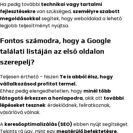
Ha pedig további
technikai vagy tartalmi
fejlesztésekre
van szükséged,
személyre szabott
megoldásokkal
segítek, hogy weboldalad a lehető
legjobb teljesítményt nyújtsa.
Fontos számodra, hogy a Google
találati listáján az első oldalon
szerepelj?
Teljesen érthető – hiszen
Te is abból élsz, hogy
vállalkozásod profitot termel.
Ehhez pedig elengedhetetlen, hogy
minél több
látogató érkezzen a honlapodra
, akik ott
további
lépéseket tesznek
: érdeklődnek, feliratkoznak,
vásárlóvá válnak.
A
keresőoptimalizálás (SEO)
ebben nyújt segítséget.
Tekints rá úgy, mint egy
megtérülő befektetésre
,