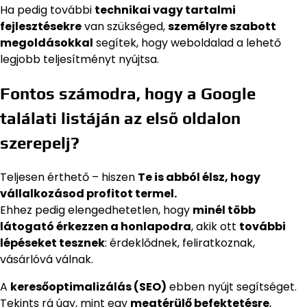
Ha pedig további
technikai vagy tartalmi
fejlesztésekre
van szükséged,
személyre szabott
megoldásokkal
segítek, hogy weboldalad a lehető
legjobb teljesítményt nyújtsa.
Fontos számodra, hogy a Google
találati listáján az első oldalon
szerepelj?
Teljesen érthető – hiszen
Te is abból élsz, hogy
vállalkozásod profitot termel.
Ehhez pedig elengedhetetlen, hogy
minél több
látogató érkezzen a honlapodra
, akik ott
további
lépéseket tesznek
: érdeklődnek, feliratkoznak,
vásárlóvá válnak.
A
keresőoptimalizálás (SEO)
ebben nyújt segítséget.
Tekints rá úgy, mint egy
megtérülő befektetésre
,