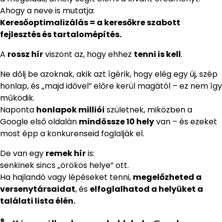
Ahogy a neve is mutatja:
Keresőoptimalizálás = a keresőkre szabott
fejlesztés és tartalomépítés.
A
rossz hír
viszont az, hogy ehhez
tenni is kell
.
Ne dőlj be azoknak, akik azt ígérik, hogy elég egy új, szép
honlap, és „majd idővel” előre kerül magától – ez nem így
működik.
Naponta
honlapok milliói
születnek, miközben a
Google első oldalán
mindössze 10 hely
van – és ezeket
most épp a konkurenseid foglalják el.
De van egy
remek hír
is:
senkinek sincs „örökös helye” ott.
Ha hajlandó vagy lépéseket tenni,
megelőzheted a
versenytársaidat
, és
elfoglalhatod a helyüket a
találati lista élén.