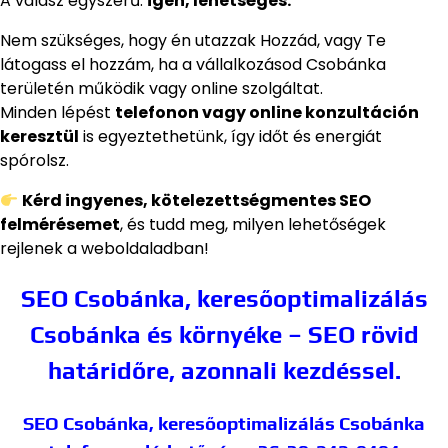
A válasz egyszerű:
igen, lehetséges.
Nem szükséges, hogy én utazzak Hozzád, vagy Te
látogass el hozzám, ha a vállalkozásod Csobánka
területén működik vagy online szolgáltat.
Minden lépést
telefonon vagy online konzultáción
keresztül
is egyeztethetünk, így időt és energiát
spórolsz.
Kérd ingyenes, kötelezettségmentes SEO
felmérésemet
, és tudd meg, milyen lehetőségek
rejlenek a weboldaladban!
SEO Csobánka, keresőoptimalizálás
Csobánka és környéke – SEO rövid
határidőre, azonnali kezdéssel.
SEO Csobánka, keresőoptimalizálás Csobánka