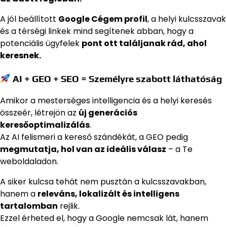
A jól beállított
Google Cégem profil
, a helyi kulcsszavak
és a térségi linkek mind segítenek abban, hogy a
potenciális ügyfelek
pont ott találjanak rád, ahol
keresnek.
AI + GEO + SEO = Személyre szabott láthatóság
Amikor a mesterséges intelligencia és a helyi keresés
összeér, létrejön az
új generációs
keresőoptimalizálás
.
Az AI felismeri a kereső szándékát, a GEO pedig
megmutatja, hol van az ideális válasz
– a Te
weboldaladon.
A siker kulcsa tehát nem pusztán a kulcsszavakban,
hanem a
releváns, lokalizált és intelligens
tartalomban
rejlik.
Ezzel érheted el, hogy a Google nemcsak lát, hanem