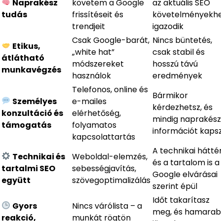
Naprakész
követem a Google
az aktuális SEO
tudás
frissítéseit és
követelményekh
trendjeit
igazodik
Csak Google-barát,
Nincs büntetés,
Etikus,
„white hat”
csak stabil és
átlátható
módszereket
hosszú távú
munkavégzés
használok
eredmények
Telefonos, online és
Bármikor
Személyes
e-mailes
kérdezhetsz, és
konzultáció és
elérhetőség,
mindig naprakész
támogatás
folyamatos
információt kaps
kapcsolattartás
A technikai hátté
Technikai és
Weboldal-elemzés,
és a tartalom is a
tartalmi SEO
sebességjavítás,
Google elvárásai
együtt
szövegoptimalizálás
szerint épül
Időt takarítasz
Gyors
Nincs várólista – a
meg, és hamara
reakció,
munkát rögtön