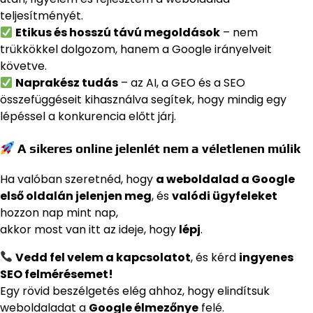
teljesítményét.
Etikus és hosszú távú megoldások
– nem
trükkökkel dolgozom, hanem a Google irányelveit
követve.
Naprakész tudás
– az AI, a GEO és a SEO
összefüggéseit kihasználva segítek, hogy mindig egy
lépéssel a konkurencia előtt járj.
A sikeres online jelenlét nem a véletlenen múlik
Ha valóban szeretnéd, hogy
a weboldalad a Google
első oldalán jelenjen meg
, és
valódi ügyfeleket
hozzon nap mint nap,
akkor most van itt az ideje, hogy
lépj
.
Vedd fel velem a kapcsolatot
, és kérd
ingyenes
SEO felmérésemet!
Egy rövid beszélgetés elég ahhoz, hogy elindítsuk
weboldaladat a
Google élmezőnye
felé.