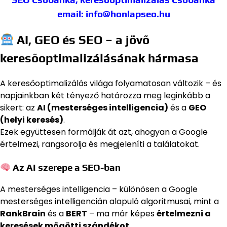
email: info@honlapseo.hu
AI, GEO és SEO – a jövő
keresőoptimalizálásának hármasa
A keresőoptimalizálás világa folyamatosan változik – és
napjainkban két tényező határozza meg leginkább a
sikert: az
AI (mesterséges intelligencia)
és a
GEO
(helyi keresés)
.
Ezek együttesen formálják át azt, ahogyan a Google
értelmezi, rangsorolja és megjeleníti a találatokat.
Az AI szerepe a SEO-ban
A mesterséges intelligencia – különösen a Google
mesterséges intelligencián alapuló algoritmusai, mint a
RankBrain
és a
BERT
– ma már képes
értelmezni a
keresések mögötti szándékot
.