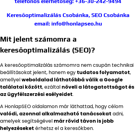
telefonos elérhetőség: +36-30-242-9494
Keresőoptimalizálás Csobánka, SEO Csobánka
email: info@honlapseo.hu
Mit jelent számomra a
keresőoptimalizálás (SEO)?
A keresőoptimalizálás számomra nem csupán technikai
beállításokat jelent, hanem egy
tudatos folyamatot
,
amellyel
weboldalad láthatóbbá válik a Google
találatai között
, ezáltal
növeli a látogatottságot és
az ügyfélszerzési esélyeidet
.
A HonlapSEO oldalamon már láthattad, hogy célom
valódi, azonnal alkalmazható tanácsokat
adni,
amelyek segítségével
már rövid távon is jobb
helyezéseket
érhetsz el a keresőkben.