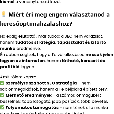
kiemel
a versenytársaid közül.
Miért éri meg engem választanod a
keresőoptimalizáláshoz?
Ha eddig eljutottál, már tudod: a SEO nem varázslat,
hanem
tudatos stratégia, tapasztalat és kitartó
munka
eredménye.
Én abban segítek, hogy a Te vállalkozásod
ne csak jelen
legyen az interneten
, hanem
látható, keresett és
profitáló
legyen.
Amit tőlem kapsz:
Személyre szabott SEO stratégia
– nem
sablonmegoldások, hanem a Te céljaidra épített terv.
Mérhető eredmények
– a számok önmagukért
beszélnek: több látogató, jobb pozíciók, több bevétel.
Folyamatos támogatás
– nem tűnök el a munka
után, figyelem és fejlesztem a weboldalad