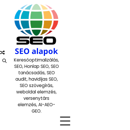
Skip
to
content
SEO alapok
Keresőoptimalizálás,
SEO, Honlap SEO, SEO
tanácsadás, SEO
audit, havidíjas SEO,
SEO szövegírás,
weboldal elemzés,
versenytárs
elemzés, AI-AEO-
GEO.