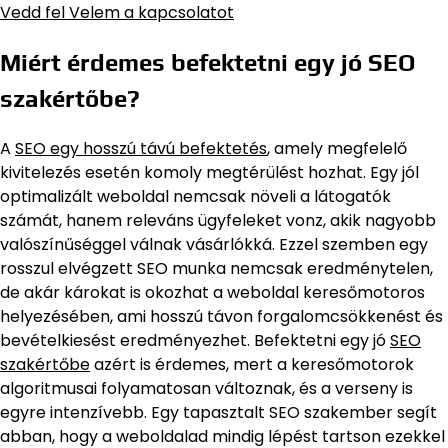
Vedd fel Velem a kapcsolatot
Miért érdemes befektetni egy jó SEO
szakértőbe?
A
SEO egy hosszú távú befektetés
, amely megfelelő
kivitelezés esetén komoly megtérülést hozhat. Egy jól
optimalizált weboldal nemcsak növeli a látogatók
számát, hanem releváns ügyfeleket vonz, akik nagyobb
valószínűséggel válnak vásárlókká. Ezzel szemben egy
rosszul elvégzett SEO munka nemcsak eredménytelen,
de akár károkat is okozhat a weboldal keresőmotoros
helyezésében, ami hosszú távon forgalomcsökkenést és
bevételkiesést eredményezhet. Befektetni egy jó
SEO
szakértőbe
azért is érdemes, mert a keresőmotorok
algoritmusai folyamatosan változnak, és a verseny is
egyre intenzívebb. Egy tapasztalt SEO szakember segít
abban, hogy a weboldalad mindig lépést tartson ezekkel