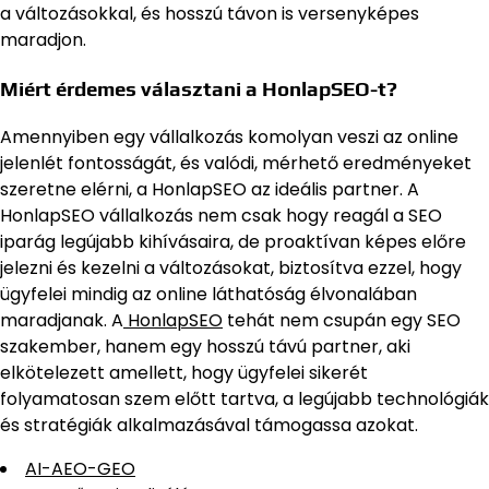
a változásokkal, és hosszú távon is versenyképes
maradjon.
Miért érdemes választani a HonlapSEO-t?
Amennyiben egy vállalkozás komolyan veszi az online
jelenlét fontosságát, és valódi, mérhető eredményeket
szeretne elérni, a HonlapSEO az ideális partner. A
HonlapSEO vállalkozás nem csak hogy reagál a SEO
iparág legújabb kihívásaira, de proaktívan képes előre
jelezni és kezelni a változásokat, biztosítva ezzel, hogy
ügyfelei mindig az online láthatóság élvonalában
maradjanak. A
HonlapSEO
tehát nem csupán egy SEO
szakember, hanem egy hosszú távú partner, aki
elkötelezett amellett, hogy ügyfelei sikerét
folyamatosan szem előtt tartva, a legújabb technológiák
és stratégiák alkalmazásával támogassa azokat.
AI-AEO-GEO