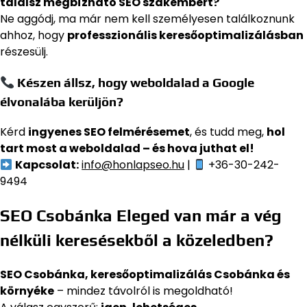
találsz megbízható SEO szakembert?
Ne aggódj, ma már nem kell személyesen találkoznunk
ahhoz, hogy
professzionális keresőoptimalizálásban
részesülj.
Készen állsz, hogy weboldalad a Google
élvonalába kerüljön?
Kérd
ingyenes SEO felmérésemet
, és tudd meg,
hol
tart most a weboldalad – és hova juthat el!
Kapcsolat:
info@honlapseo.hu
|
+36-30-242-
9494
SEO Csobánka Eleged van már a vég
nélküli keresésekből a közeledben?
SEO Csobánka, keresőoptimalizálás Csobánka és
környéke
– mindez távolról is megoldható!