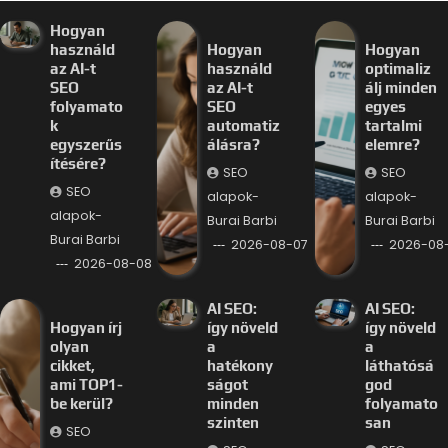
Hogyan
használd
Hogyan
Hogyan
az AI-t
használd
optimaliz
SEO
az AI-t
álj minden
folyamato
SEO
egyes
k
automatiz
tartalmi
egyszerűs
álásra?
elemre?
ítésére?
SEO
SEO
SEO
alapok-
alapok-
alapok-
Burai Barbi
Burai Barbi
Burai Barbi
2026-08-07
2026-08
2026-08-08
AI SEO:
AI SEO:
Hogyan írj
így növeld
így növeld
olyan
a
a
cikket,
hatékony
láthatósá
ami TOP1-
ságot
god
be kerül?
minden
folyamato
szinten
san
SEO