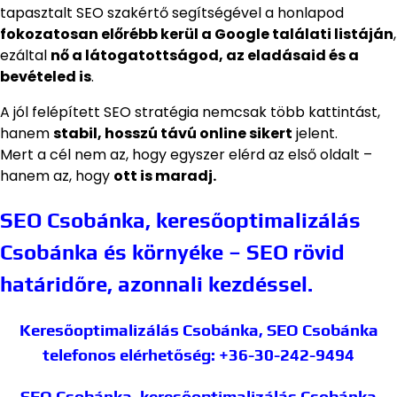
tapasztalt SEO szakértő segítségével a honlapod
fokozatosan előrébb kerül a Google találati listáján
,
ezáltal
nő a látogatottságod, az eladásaid és a
bevételed is
.
A jól felépített SEO stratégia nemcsak több kattintást,
hanem
stabil, hosszú távú online sikert
jelent.
Mert a cél nem az, hogy egyszer elérd az első oldalt –
hanem az, hogy
ott is maradj.
SEO Csobánka, keresőoptimalizálás
Csobánka és környéke – SEO rövid
határidőre, azonnali kezdéssel.
Keresőoptimalizálás Csobánka, SEO Csobánka
telefonos elérhetőség: +36-30-242-9494
SEO Csobánka, keresőoptimalizálás Csobánka