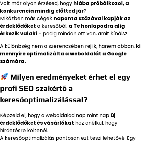
Volt már olyan érzésed, hogy
hiába próbálkozol, a
konkurencia mindig előtted jár
?
Miközben más cégek
naponta százával kapják az
érdeklődőket
a keresőből,
a Te honlapodra alig
érkezik valaki
– pedig minden ott van, amit kínálsz.
A különbség nem a szerencsében rejlik, hanem abban,
ki
mennyire optimalizálta a weboldalát a Google
számára.
Milyen eredményeket érhet el egy
profi SEO szakértő a
keresőoptimalizálással?
Képzeld el, hogy a weboldalad nap mint nap
új
érdeklődőket és vásárlókat
hoz anélkül, hogy
hirdetésre költenél.
A keresőoptimalizálás pontosan ezt teszi lehetővé. Egy