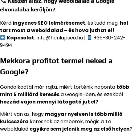
Készen állsz, hogy weboldalad a Google
élvonalába kerüljön?
Kérd
ingyenes SEO felmérésemet
, és tudd meg,
hol
tart most a weboldalad – és hova juthat el!
Kapcsolat:
info@honlapseo.hu
|
+36-30-242-
9494
Mekkora profitot termel neked a
Google?
Gondolkodtál már rajta, miért történik naponta
több
mint 5 milliárd keresés
a Google-ben, és ezekből
hozzád vajon mennyi látogató jut el
?
Miért van az, hogy
magyar nyelven is több millió
kulcsszóra
keresnek az emberek, mégis a Te
weboldalad
egyikre sem jelenik meg az első helyen
?