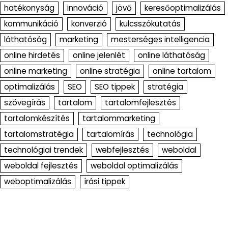
hatékonyság
innováció
jövő
keresőoptimalizálás
kommunikáció
konverzió
kulcsszókutatás
láthatóság
marketing
mesterséges intelligencia
online hirdetés
online jelenlét
online láthatóság
online marketing
online stratégia
online tartalom
optimalizálás
SEO
SEO tippek
stratégia
szövegírás
tartalom
tartalomfejlesztés
tartalomkészítés
tartalommarketing
tartalomstratégia
tartalomírás
technológia
technológiai trendek
webfejlesztés
weboldal
weboldal fejlesztés
weboldal optimalizálás
weboptimalizálás
írási tippek