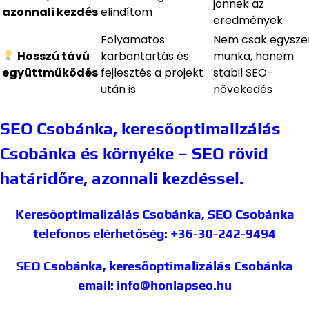
jönnek az
azonnali kezdés
elindítom
eredmények
Folyamatos
Nem csak egyszer
Hosszú távú
karbantartás és
munka, hanem
együttműködés
fejlesztés a projekt
stabil SEO-
után is
növekedés
SEO Csobánka, keresőoptimalizálás
Csobánka és környéke – SEO rövid
határidőre, azonnali kezdéssel.
Keresőoptimalizálás Csobánka, SEO Csobánka
telefonos elérhetőség: +36-30-242-9494
SEO Csobánka, keresőoptimalizálás Csobánka
email: info@honlapseo.hu