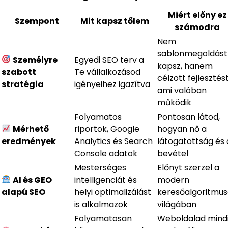
Miért előny ez
Szempont
Mit kapsz tőlem
számodra
Nem
sablonmegoldást
Személyre
Egyedi SEO terv a
kapsz, hanem
szabott
Te vállalkozásod
célzott fejlesztést
stratégia
igényeihez igazítva
ami valóban
működik
Folyamatos
Pontosan látod,
Mérhető
riportok, Google
hogyan nő a
eredmények
Analytics és Search
látogatottság és 
Console adatok
bevétel
Mesterséges
Előnyt szerzel a
AI és GEO
intelligenciát és
modern
alapú SEO
helyi optimalizálást
keresőalgoritmu
is alkalmazok
világában
Folyamatosan
Weboldalad mind