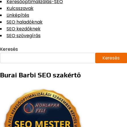
Keresőoptimalizálás-SEO
Kulcsszavak
Linképítés
SEO haladóknak
SEO kezdőknek
SEO szövegírás
Keresés
Keresés
Burai Barbi SEO szakértő