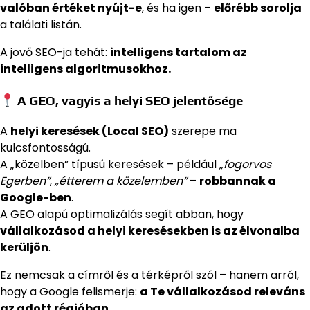
valóban értéket nyújt-e
, és ha igen –
előrébb sorolja
a találati listán.
A jövő SEO-ja tehát:
intelligens tartalom az
intelligens algoritmusokhoz.
A GEO, vagyis a helyi SEO jelentősége
A
helyi keresések (Local SEO)
szerepe ma
kulcsfontosságú.
A „közelben” típusú keresések – például
„fogorvos
Egerben”
,
„étterem a közelemben”
–
robbannak a
Google-ben
.
A GEO alapú optimalizálás segít abban, hogy
vállalkozásod a helyi keresésekben is az élvonalba
kerüljön
.
Ez nemcsak a címről és a térképről szól – hanem arról,
hogy a Google felismerje:
a Te vállalkozásod releváns
az adott régióban.