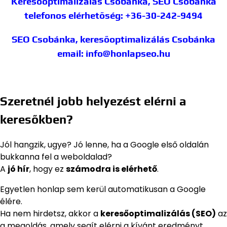
Keresőoptimalizálás Csobánka, SEO Csobánka
telefonos elérhetőség: +36-30-242-9494
SEO Csobánka, keresőoptimalizálás Csobánka
email: info@honlapseo.hu
Szeretnél jobb helyezést elérni a
keresőkben?
Jól hangzik, ugye? Jó lenne, ha a Google első oldalán
bukkanna fel a weboldalad?
A
jó hír
, hogy ez
számodra is elérhető
.
Egyetlen honlap sem kerül automatikusan a Google
élére.
Ha nem hirdetsz, akkor a
keresőoptimalizálás (SEO)
az
a megoldás, amely segít elérni a kívánt eredményt.