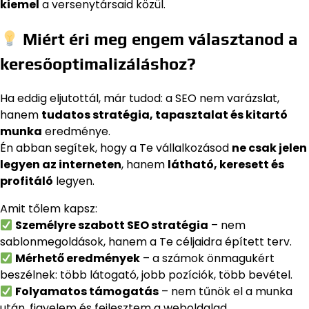
kiemel
a versenytársaid közül.
Miért éri meg engem választanod a
keresőoptimalizáláshoz?
Ha eddig eljutottál, már tudod: a SEO nem varázslat,
hanem
tudatos stratégia, tapasztalat és kitartó
munka
eredménye.
Én abban segítek, hogy a Te vállalkozásod
ne csak jelen
legyen az interneten
, hanem
látható, keresett és
profitáló
legyen.
Amit tőlem kapsz:
Személyre szabott SEO stratégia
– nem
sablonmegoldások, hanem a Te céljaidra épített terv.
Mérhető eredmények
– a számok önmagukért
beszélnek: több látogató, jobb pozíciók, több bevétel.
Folyamatos támogatás
– nem tűnök el a munka
után, figyelem és fejlesztem a weboldalad