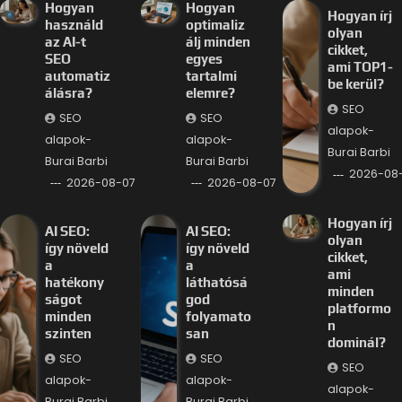
Hogyan
Hogyan
Hogyan írj
használd
optimaliz
olyan
az AI-t
álj minden
cikket,
SEO
egyes
ami TOP1-
automatiz
tartalmi
be kerül?
álásra?
elemre?
SEO
SEO
SEO
alapok-
alapok-
alapok-
Burai Barbi
Burai Barbi
Burai Barbi
2026-08
2026-08-07
2026-08-07
Hogyan írj
AI SEO:
AI SEO:
olyan
így növeld
így növeld
cikket,
a
a
ami
hatékony
láthatósá
minden
ságot
god
platformo
minden
folyamato
n
szinten
san
dominál?
SEO
SEO
SEO
alapok-
alapok-
alapok-
Burai Barbi
Burai Barbi