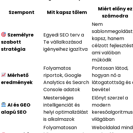
Miért előny ez
Szempont
Mit kapsz tőlem
számodra
Nem
sablonmegoldást
Személyre
Egyedi SEO terv a
kapsz, hanem
szabott
Te vállalkozásod
célzott fejlesztést
stratégia
igényeihez igazítva
ami valóban
működik
Folyamatos
Pontosan látod,
Mérhető
riportok, Google
hogyan nő a
eredmények
Analytics és Search
látogatottság és 
Console adatok
bevétel
Mesterséges
Előnyt szerzel a
AI és GEO
intelligenciát és
modern
alapú SEO
helyi optimalizálást
keresőalgoritmu
is alkalmazok
világában
Folyamatosan
Weboldalad mind