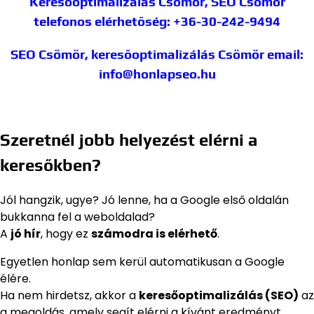
Keresőoptimalizálás Csömör, SEO Csömör
telefonos elérhetőség: +36-30-242-9494
SEO Csömör, keresőoptimalizálás Csömör
email:
info@honlapseo.hu
Szeretnél jobb helyezést elérni a
keresőkben?
Jól hangzik, ugye? Jó lenne, ha a Google első oldalán
bukkanna fel a weboldalad?
A
jó hír
, hogy ez
számodra is elérhető
.
Egyetlen honlap sem kerül automatikusan a Google
élére.
Ha nem hirdetsz, akkor a
keresőoptimalizálás (SEO)
az
a megoldás, amely segít elérni a kívánt eredményt.