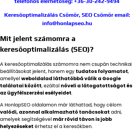
telefonos elérhetőség: +36-30-242-9494
Keresőoptimalizálás Csömör, SEO Csömör
email:
info@honlapseo.hu
Mit jelent számomra a
keresőoptimalizálás (SEO)?
A keresőoptimalizálás számomra nem csupán technikai
beállításokat jelent, hanem egy
tudatos folyamatot
,
amellyel
weboldalad láthatóbbá válik a Google
találatai között
, ezáltal
növeli a látogatottságot és
az ügyfélszerzési esélyeidet
.
A HonlapSEO oldalamon már láthattad, hogy célom
valódi, azonnal alkalmazható tanácsokat
adni,
amelyek segítségével
már rövid távon is jobb
helyezéseket
érhetsz el a keresőkben.