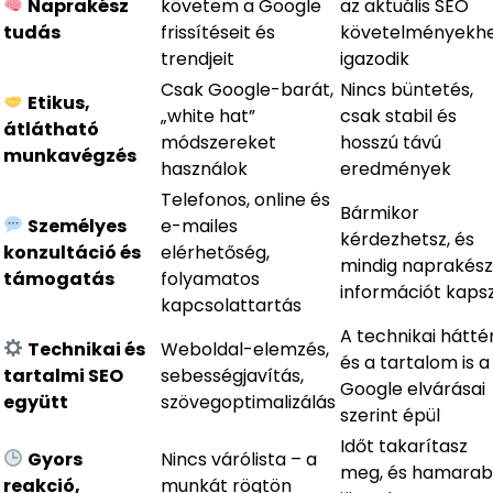
Naprakész
követem a Google
az aktuális SEO
tudás
frissítéseit és
követelményekh
trendjeit
igazodik
Csak Google-barát,
Nincs büntetés,
Etikus,
„white hat”
csak stabil és
átlátható
módszereket
hosszú távú
munkavégzés
használok
eredmények
Telefonos, online és
Bármikor
Személyes
e-mailes
kérdezhetsz, és
konzultáció és
elérhetőség,
mindig naprakész
támogatás
folyamatos
információt kaps
kapcsolattartás
A technikai hátté
Technikai és
Weboldal-elemzés,
és a tartalom is a
tartalmi SEO
sebességjavítás,
Google elvárásai
együtt
szövegoptimalizálás
szerint épül
Időt takarítasz
Gyors
Nincs várólista – a
meg, és hamara
reakció,
munkát rögtön