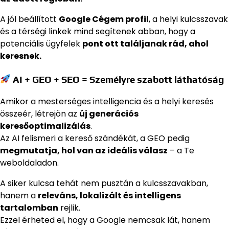
A jól beállított
Google Cégem profil
, a helyi kulcsszavak
és a térségi linkek mind segítenek abban, hogy a
potenciális ügyfelek
pont ott találjanak rád, ahol
keresnek.
AI + GEO + SEO = Személyre szabott láthatóság
Amikor a mesterséges intelligencia és a helyi keresés
összeér, létrejön az
új generációs
keresőoptimalizálás
.
Az AI felismeri a kereső szándékát, a GEO pedig
megmutatja, hol van az ideális válasz
– a Te
weboldaladon.
A siker kulcsa tehát nem pusztán a kulcsszavakban,
hanem a
releváns, lokalizált és intelligens
tartalomban
rejlik.
Ezzel érheted el, hogy a Google nemcsak lát, hanem