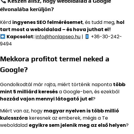
Készen állsz, hogy weboldalad a Google
élvonalába kerüljön?
Kérd
ingyenes SEO felmérésemet
, és tudd meg,
hol
tart most a weboldalad – és hova juthat el!
Kapcsolat:
info@honlapseo.hu
|
+36-30-242-
9494
Mekkora profitot termel neked a
Google?
Gondolkodtál már rajta, miért történik naponta
több
mint 5 milliárd keresés
a Google-ben, és ezekből
hozzád vajon mennyi látogató jut el
?
Miért van az, hogy
magyar nyelven is több millió
kulcsszóra
keresnek az emberek, mégis a Te
weboldalad
egyikre sem jelenik meg az első helyen
?