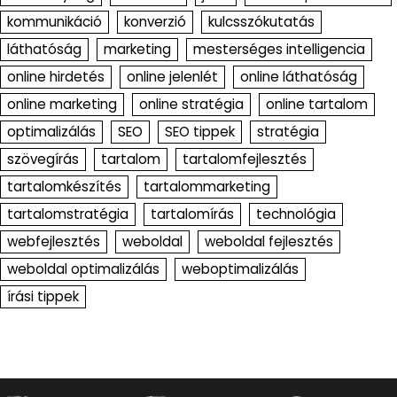
kommunikáció
konverzió
kulcsszókutatás
láthatóság
marketing
mesterséges intelligencia
online hirdetés
online jelenlét
online láthatóság
online marketing
online stratégia
online tartalom
optimalizálás
SEO
SEO tippek
stratégia
szövegírás
tartalom
tartalomfejlesztés
tartalomkészítés
tartalommarketing
tartalomstratégia
tartalomírás
technológia
webfejlesztés
weboldal
weboldal fejlesztés
weboldal optimalizálás
weboptimalizálás
írási tippek