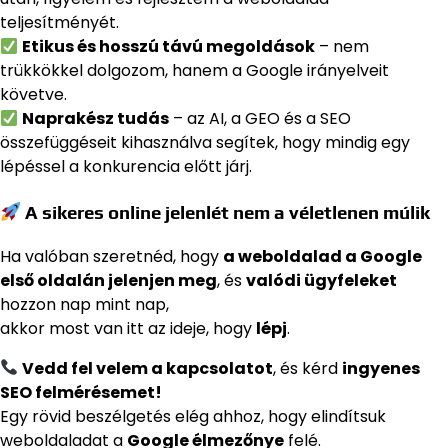
teljesítményét.
Etikus és hosszú távú megoldások
– nem
trükkökkel dolgozom, hanem a Google irányelveit
követve.
Naprakész tudás
– az AI, a GEO és a SEO
összefüggéseit kihasználva segítek, hogy mindig egy
lépéssel a konkurencia előtt járj.
A sikeres online jelenlét nem a véletlenen múlik
Ha valóban szeretnéd, hogy
a weboldalad a Google
első oldalán jelenjen meg
, és
valódi ügyfeleket
hozzon nap mint nap,
akkor most van itt az ideje, hogy
lépj
.
Vedd fel velem a kapcsolatot
, és kérd
ingyenes
SEO felmérésemet!
Egy rövid beszélgetés elég ahhoz, hogy elindítsuk
weboldaladat a
Google élmezőnye
felé.