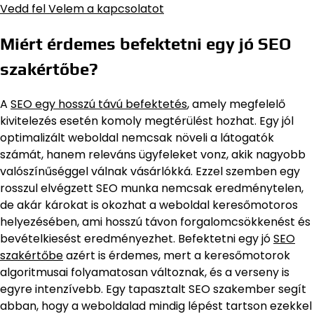
Vedd fel Velem a kapcsolatot
Miért érdemes befektetni egy jó SEO
szakértőbe?
A
SEO egy hosszú távú befektetés
, amely megfelelő
kivitelezés esetén komoly megtérülést hozhat. Egy jól
optimalizált weboldal nemcsak növeli a látogatók
számát, hanem releváns ügyfeleket vonz, akik nagyobb
valószínűséggel válnak vásárlókká. Ezzel szemben egy
rosszul elvégzett SEO munka nemcsak eredménytelen,
de akár károkat is okozhat a weboldal keresőmotoros
helyezésében, ami hosszú távon forgalomcsökkenést és
bevételkiesést eredményezhet. Befektetni egy jó
SEO
szakértőbe
azért is érdemes, mert a keresőmotorok
algoritmusai folyamatosan változnak, és a verseny is
egyre intenzívebb. Egy tapasztalt SEO szakember segít
abban, hogy a weboldalad mindig lépést tartson ezekkel