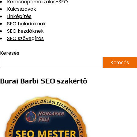
Keresőoptimalizálás-SEO
Kulcsszavak
Linképítés
SEO haladóknak
SEO kezdőknek
SEO szövegírás
Keresés
Keresés
Burai Barbi SEO szakértő