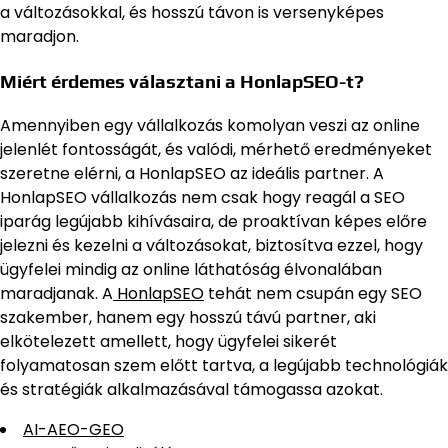
a változásokkal, és hosszú távon is versenyképes
maradjon.
Miért érdemes választani a HonlapSEO-t?
Amennyiben egy vállalkozás komolyan veszi az online
jelenlét fontosságát, és valódi, mérhető eredményeket
szeretne elérni, a HonlapSEO az ideális partner. A
HonlapSEO vállalkozás nem csak hogy reagál a SEO
iparág legújabb kihívásaira, de proaktívan képes előre
jelezni és kezelni a változásokat, biztosítva ezzel, hogy
ügyfelei mindig az online láthatóság élvonalában
maradjanak. A
HonlapSEO
tehát nem csupán egy SEO
szakember, hanem egy hosszú távú partner, aki
elkötelezett amellett, hogy ügyfelei sikerét
folyamatosan szem előtt tartva, a legújabb technológiák
és stratégiák alkalmazásával támogassa azokat.
AI-AEO-GEO