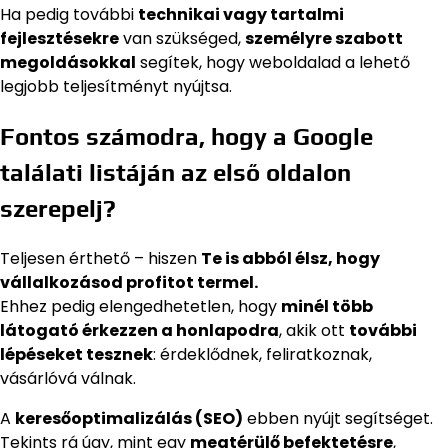
Ha pedig további
technikai vagy tartalmi
fejlesztésekre
van szükséged,
személyre szabott
megoldásokkal
segítek, hogy weboldalad a lehető
legjobb teljesítményt nyújtsa.
Fontos számodra, hogy a Google
találati listáján az első oldalon
szerepelj?
Teljesen érthető – hiszen
Te is abból élsz, hogy
vállalkozásod profitot termel.
Ehhez pedig elengedhetetlen, hogy
minél több
látogató érkezzen a honlapodra
, akik ott
további
lépéseket tesznek
: érdeklődnek, feliratkoznak,
vásárlóvá válnak.
A
keresőoptimalizálás (SEO)
ebben nyújt segítséget.
Tekints rá úgy, mint egy
megtérülő befektetésre
,