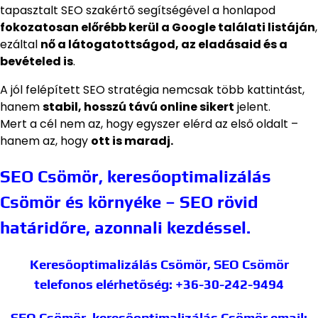
tapasztalt SEO szakértő segítségével a honlapod
fokozatosan előrébb kerül a Google találati listáján
,
ezáltal
nő a látogatottságod, az eladásaid és a
bevételed is
.
A jól felépített SEO stratégia nemcsak több kattintást,
hanem
stabil, hosszú távú online sikert
jelent.
Mert a cél nem az, hogy egyszer elérd az első oldalt –
hanem az, hogy
ott is maradj.
SEO Csömör, keresőoptimalizálás
Csömör és környéke – SEO rövid
határidőre, azonnali kezdéssel.
Keresőoptimalizálás Csömör, SEO Csömör
telefonos elérhetőség: +36-30-242-9494
SEO Csömör, keresőoptimalizálás Csömör
email: