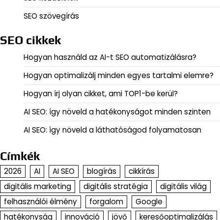
SEO szövegírás
SEO cikkek
Hogyan használd az AI-t SEO automatizálásra?
Hogyan optimalizálj minden egyes tartalmi elemre?
Hogyan írj olyan cikket, ami TOP1-be kerül?
AI SEO: így növeld a hatékonyságot minden szinten
AI SEO: így növeld a láthatóságod folyamatosan
Címkék
2026
AI
AI SEO
blogírás
cikkírás
digitális marketing
digitális stratégia
digitális világ
felhasználói élmény
forgalom
Google
hatékonyság
innováció
jövő
keresőoptimalizálás