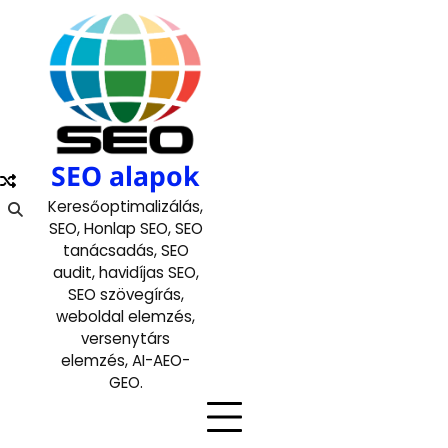
Skip
to
content
SEO alapok
Keresőoptimalizálás,
SEO, Honlap SEO, SEO
tanácsadás, SEO
audit, havidíjas SEO,
SEO szövegírás,
weboldal elemzés,
versenytárs
elemzés, AI-AEO-
GEO.