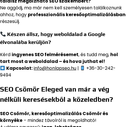
találsz megbízható SEO szakembert?
Ne aggódj, ma már nem kell személyesen találkoznunk
ahhoz, hogy
professzionális keresőoptimalizálásban
részesülj.
Készen állsz, hogy weboldalad a Google
élvonalába kerüljön?
Kérd
ingyenes SEO felmérésemet
, és tudd meg,
hol
tart most a weboldalad – és hova juthat el!
Kapcsolat:
info@honlapseo.hu
|
+36-30-242-
9494
SEO Csömör Eleged van már a vég
nélküli keresésekből a közeledben?
SEO Csömör, keresőoptimalizálás Csömör és
környéke
– mindez távolról is megoldható!