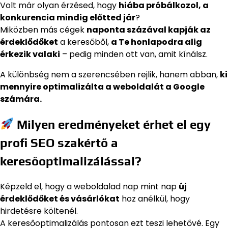
Volt már olyan érzésed, hogy
hiába próbálkozol, a
konkurencia mindig előtted jár
?
Miközben más cégek
naponta százával kapják az
érdeklődőket
a keresőből,
a Te honlapodra alig
érkezik valaki
– pedig minden ott van, amit kínálsz.
A különbség nem a szerencsében rejlik, hanem abban,
ki
mennyire optimalizálta a weboldalát a Google
számára.
Milyen eredményeket érhet el egy
profi SEO szakértő a
keresőoptimalizálással?
Képzeld el, hogy a weboldalad nap mint nap
új
érdeklődőket és vásárlókat
hoz anélkül, hogy
hirdetésre költenél.
A keresőoptimalizálás pontosan ezt teszi lehetővé. Egy