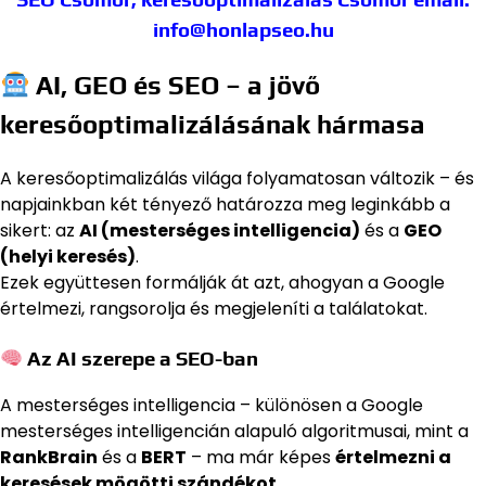
info@honlapseo.hu
AI, GEO és SEO – a jövő
keresőoptimalizálásának hármasa
A keresőoptimalizálás világa folyamatosan változik – és
napjainkban két tényező határozza meg leginkább a
sikert: az
AI (mesterséges intelligencia)
és a
GEO
(helyi keresés)
.
Ezek együttesen formálják át azt, ahogyan a Google
értelmezi, rangsorolja és megjeleníti a találatokat.
Az AI szerepe a SEO-ban
A mesterséges intelligencia – különösen a Google
mesterséges intelligencián alapuló algoritmusai, mint a
RankBrain
és a
BERT
– ma már képes
értelmezni a
keresések mögötti szándékot
.