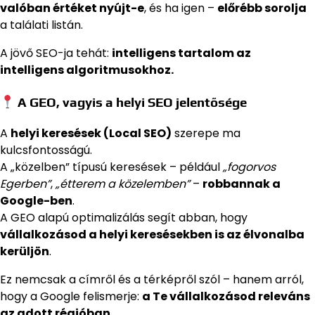
valóban értéket nyújt-e
, és ha igen –
előrébb sorolja
a találati listán.
A jövő SEO-ja tehát:
intelligens tartalom az
intelligens algoritmusokhoz.
A GEO, vagyis a helyi SEO jelentősége
A
helyi keresések (Local SEO)
szerepe ma
kulcsfontosságú.
A „közelben” típusú keresések – például
„fogorvos
Egerben”
,
„étterem a közelemben”
–
robbannak a
Google-ben
.
A GEO alapú optimalizálás segít abban, hogy
vállalkozásod a helyi keresésekben is az élvonalba
kerüljön
.
Ez nemcsak a címről és a térképről szól – hanem arról,
hogy a Google felismerje:
a Te vállalkozásod releváns
az adott régióban.