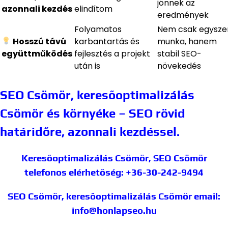
jönnek az
azonnali kezdés
elindítom
eredmények
Folyamatos
Nem csak egyszer
Hosszú távú
karbantartás és
munka, hanem
együttműködés
fejlesztés a projekt
stabil SEO-
után is
növekedés
SEO Csömör, keresőoptimalizálás
Csömör és környéke – SEO rövid
határidőre, azonnali kezdéssel.
Keresőoptimalizálás Csömör, SEO Csömör
telefonos elérhetőség: +36-30-242-9494
SEO Csömör, keresőoptimalizálás Csömör
email:
info@honlapseo.hu