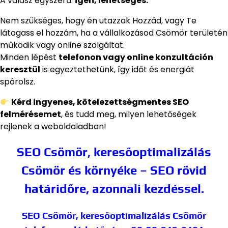
A válasz egyszerű:
igen, lehetséges.
Nem szükséges, hogy én utazzak Hozzád, vagy Te
látogass el hozzám, ha a vállalkozásod Csömör területén
működik vagy online szolgáltat.
Minden lépést
telefonon vagy online konzultáción
keresztül
is egyeztethetünk, így időt és energiát
spórolsz.
Kérd ingyenes, kötelezettségmentes SEO
felmérésemet
, és tudd meg, milyen lehetőségek
rejlenek a weboldaladban!
SEO Csömör, keresőoptimalizálás
Csömör és környéke – SEO rövid
határidőre, azonnali kezdéssel.
SEO Csömör, keresőoptimalizálás Csömör