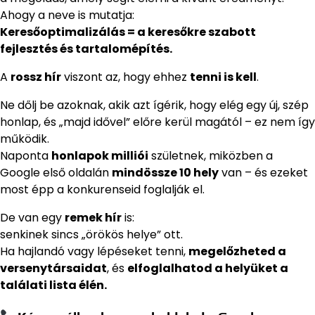
Ahogy a neve is mutatja:
Keresőoptimalizálás = a keresőkre szabott
fejlesztés és tartalomépítés.
A
rossz hír
viszont az, hogy ehhez
tenni is kell
.
Ne dőlj be azoknak, akik azt ígérik, hogy elég egy új, szép
honlap, és „majd idővel” előre kerül magától – ez nem így
működik.
Naponta
honlapok milliói
születnek, miközben a
Google első oldalán
mindössze 10 hely
van – és ezeket
most épp a konkurenseid foglalják el.
De van egy
remek hír
is:
senkinek sincs „örökös helye” ott.
Ha hajlandó vagy lépéseket tenni,
megelőzheted a
versenytársaidat
, és
elfoglalhatod a helyüket a
találati lista élén.