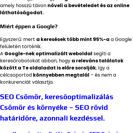
amely hosszú távon
növeli a bevételedet és az online
láthatóságodat.
Miért éppen a Google?
Egyszerű: mert
a keresések több mint 95%-a
a Google
felületén történik.
A
Google-nek optimalizált weboldal
segíti a
keresőrobotokat abban, hogy
a releváns találatok
között a Te oldaladat is előre sorolják
, így a
célcsoportod
könnyebben megtalál
– és nem a
konkurenciát választja.
SEO Csömör, keresőoptimalizálás
Csömör és környéke – SEO rövid
határidőre, azonnali kezdéssel.