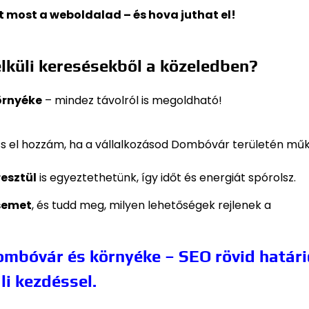
rt most a weboldalad – és hova juthat el!
4
küli keresésekből a közeledben?
örnyéke
– mindez távolról is megoldható!
ss el hozzám, ha a vállalkozásod Dombóvár területén mű
resztül
is egyeztethetünk, így időt és energiát spórolsz.
semet
, és tudd meg, milyen lehetőségek rejlenek a
mbóvár és környéke – SEO rövid határi
li kezdéssel.