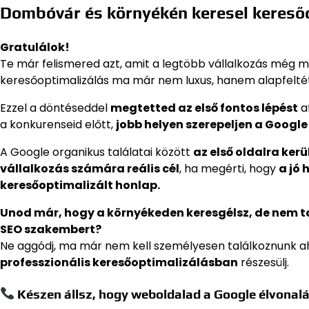
Dombóvár és környékén keresel kereső
Gratulálok!
Te már felismered azt, amit a legtöbb vállalkozás még m
keresőoptimalizálás ma már nem luxus, hanem alapfeltét
Ezzel a döntéseddel
megtetted az első fontos lépést
a
a konkurenseid előtt,
jobb helyen szerepeljen a Google 
A Google organikus találatai között
az első oldalra ker
vállalkozás számára reális cél
, ha megérti, hogy
a jó 
keresőoptimalizált honlap.
Unod már, hogy a környékeden keresgélsz, de nem 
SEO szakembert?
Ne aggódj, ma már nem kell személyesen találkoznunk a
professzionális keresőoptimalizálásban
részesülj.
Készen állsz, hogy weboldalad a Google élvonalá