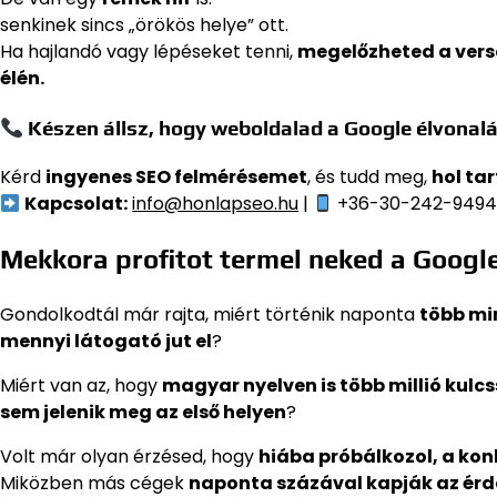
senkinek sincs „örökös helye” ott.
Ha hajlandó vagy lépéseket tenni,
megelőzheted a ver
élén.
Készen állsz, hogy weboldalad a Google élvonalá
Kérd
ingyenes SEO felmérésemet
, és tudd meg,
hol ta
Kapcsolat:
info@honlapseo.hu
|
+36-30-242-949
Mekkora profitot termel neked a Googl
Gondolkodtál már rajta, miért történik naponta
több min
mennyi látogató jut el
?
Miért van az, hogy
magyar nyelven is több millió kulc
sem jelenik meg az első helyen
?
Volt már olyan érzésed, hogy
hiába próbálkozol, a kon
Miközben más cégek
naponta százával kapják az érd