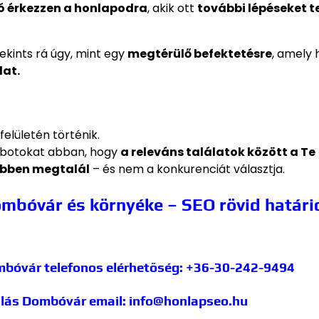
ó érkezzen a honlapodra
, akik ott
további lépéseket t
ekints rá úgy, mint egy
megtérülő befektetésre
, amely 
dat.
elületén történik.
obotokat abban, hogy
a releváns találatok között a Te
bben megtalál
– és nem a konkurenciát választja.
mbóvár és környéke – SEO rövid határi
ombóvár
telefonos elérhetőség: +36-30-242-9494
álás Dombóvár
email: info@honlapseo.hu