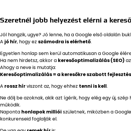
Szeretnél jobb helyezést elérni a kere
Jól hangzik, ugye? Jó lenne, ha a Google első oldalán bu
A
jó hír
, hogy ez
számodra is elérhető
.
Egyetlen honlap sem kerül automatikusan a Google élére
Ha nem hirdetsz, akkor a
keresőoptimalizálás (SEO)
az
Ahogy a neve is mutatja:
Keresőoptimalizálás = a keresőkre szabott fejleszté
A
rossz hír
viszont az, hogy ehhez
tenni is kell
.
Ne dőlj be azoknak, akik azt ígérik, hogy elég egy új, szé
működik.
Naponta
honlapok milliói
születnek, miközben a Google
konkurenseid foglalják el.
De van egy
remek hír
is: