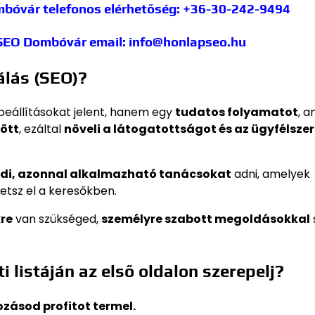
ombóvár
telefonos elérhetőség: +36-30-242-9494
 SEO Dombóvár
email: info@honlapseo.hu
álás (SEO)?
eállításokat jelent, hanem egy
tudatos folyamatot
, a
zött
, ezáltal
növeli a látogatottságot és az ügyfélszer
di, azonnal alkalmazható tanácsokat
adni, amelyek
etsz el a keresőkben.
kre
van szükséged,
személyre szabott megoldásokkal
 listáján az első oldalon szerepelj?
kozásod profitot termel.