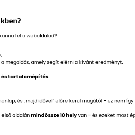
sőkben?
kkanna fel a weboldalad?
.
 a megoldás, amely segít elérni a kívánt eredményt.
s és tartalomépítés.
p honlap, és „majd idővel” előre kerül magától – ez nem így
 első oldalán
mindössze 10 hely
van – és ezeket most é