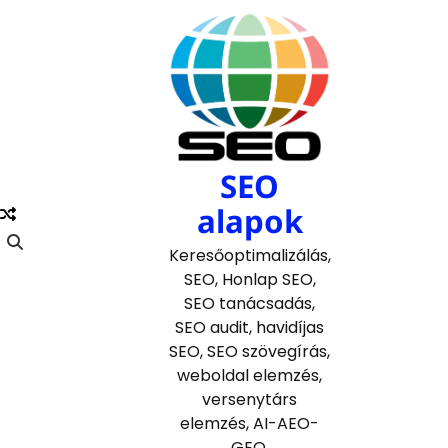
Skip
to
content
SEO
alapok
Keresőoptimalizálás,
SEO, Honlap SEO,
SEO tanácsadás,
SEO audit, havidíjas
SEO, SEO szövegírás,
weboldal elemzés,
versenytárs
elemzés, AI-AEO-
GEO.