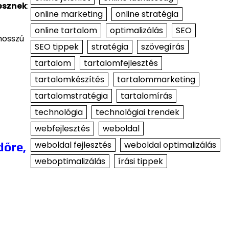
esznek
:
online marketing
online stratégia
online tartalom
optimalizálás
SEO
hosszú
SEO tippek
stratégia
szövegírás
tartalom
tartalomfejlesztés
tartalomkészítés
tartalommarketing
tartalomstratégia
tartalomírás
technológia
technológiai trendek
webfejlesztés
weboldal
weboldal fejlesztés
weboldal optimalizálás
dőre,
weboptimalizálás
írási tippek