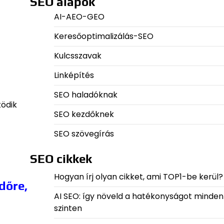
SEO alapok
AI-AEO-GEO
Keresőoptimalizálás-SEO
Kulcsszavak
Linképítés
SEO haladóknak
ködik
SEO kezdőknek
SEO szövegírás
SEO cikkek
Hogyan írj olyan cikket, ami TOP1-be kerül?
dőre,
AI SEO: így növeld a hatékonyságot minden
szinten