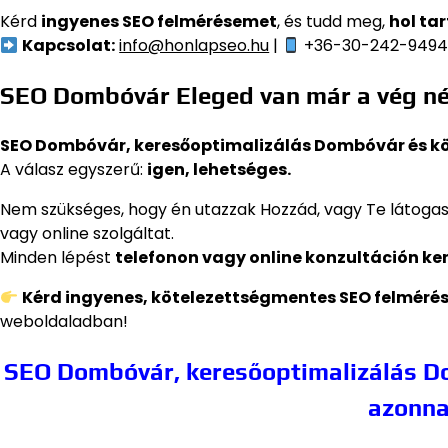
Kérd
ingyenes SEO felmérésemet
, és tudd meg,
hol ta
Kapcsolat:
info@honlapseo.hu
|
+36-30-242-949
SEO Dombóvár Eleged van már a vég nél
SEO Dombóvár, keresőoptimalizálás Dombóvár és k
A válasz egyszerű:
igen, lehetséges.
Nem szükséges, hogy én utazzak Hozzád, vagy Te látoga
vagy online szolgáltat.
Minden lépést
telefonon vagy online konzultáción ke
Kérd ingyenes, kötelezettségmentes SEO felméré
weboldaladban!
SEO Dombóvár, keresőoptimalizálás Do
azonna