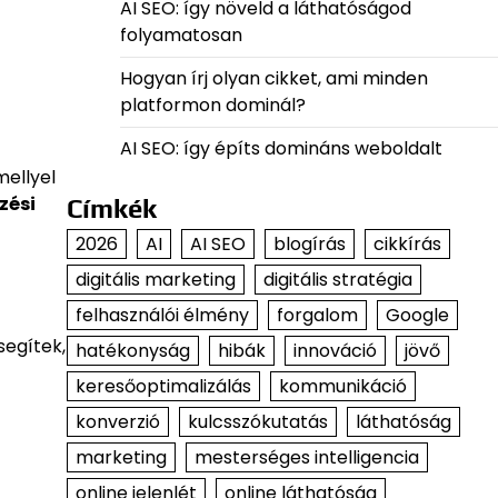
AI SEO: így növeld a láthatóságod
folyamatosan
Hogyan írj olyan cikket, ami minden
platformon dominál?
AI SEO: így építs domináns weboldalt
mellyel
zési
Címkék
2026
AI
AI SEO
blogírás
cikkírás
digitális marketing
digitális stratégia
felhasználói élmény
forgalom
Google
segítek,
hatékonyság
hibák
innováció
jövő
keresőoptimalizálás
kommunikáció
konverzió
kulcsszókutatás
láthatóság
marketing
mesterséges intelligencia
online jelenlét
online láthatóság