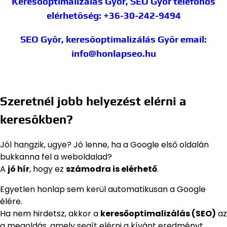
Keresőoptimalizálás Győr, SEO Győr
telefonos
elérhetőség: +36-30-242-9494
SEO Győr, keresőoptimalizálás Győr
email:
info@honlapseo.hu
Szeretnél jobb helyezést elérni a
keresőkben?
Jól hangzik, ugye? Jó lenne, ha a Google első oldalán
bukkanna fel a weboldalad?
A
jó hír
, hogy ez
számodra is elérhető
.
Egyetlen honlap sem kerül automatikusan a Google
élére.
Ha nem hirdetsz, akkor a
keresőoptimalizálás (SEO)
az
a megoldás, amely segít elérni a kívánt eredményt.