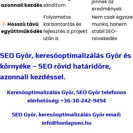
jönnek az
azonnali kezdés
elindítom
eredmények
Folyamatos
Nem csak egyszer
Hosszú távú
karbantartás és
munka, hanem
együttműködés
fejlesztés a projekt
stabil SEO-
után is
növekedés
SEO Győr, keresőoptimalizálás Győr és
környéke – SEO rövid határidőre,
azonnali kezdéssel.
Keresőoptimalizálás Győr, SEO Győr
telefonos
elérhetőség: +36-30-242-9494
SEO Győr, keresőoptimalizálás Győr
email:
info@honlapseo.hu