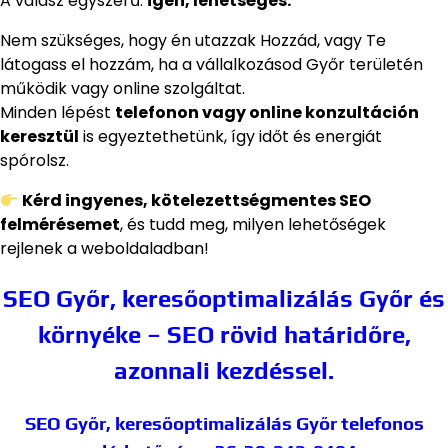
A válasz egyszerű:
igen, lehetséges.
Nem szükséges, hogy én utazzak Hozzád, vagy Te
látogass el hozzám, ha a vállalkozásod Győr területén
működik vagy online szolgáltat.
Minden lépést
telefonon vagy online konzultáción
keresztül
is egyeztethetünk, így időt és energiát
spórolsz.
Kérd ingyenes, kötelezettségmentes SEO
felmérésemet
, és tudd meg, milyen lehetőségek
rejlenek a weboldaladban!
SEO Győr, keresőoptimalizálás Győr és
környéke – SEO rövid határidőre,
azonnali kezdéssel.
SEO Győr, keresőoptimalizálás Győr
telefonos