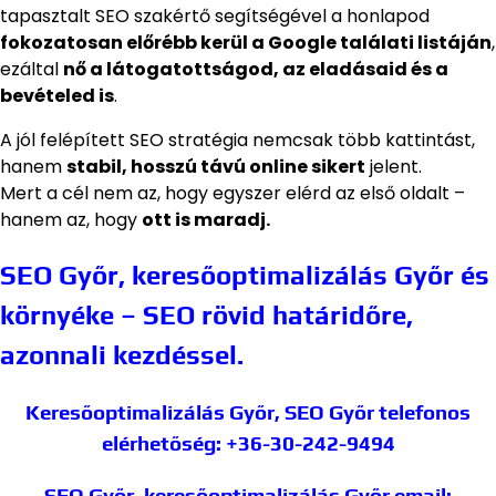
tapasztalt SEO szakértő segítségével a honlapod
fokozatosan előrébb kerül a Google találati listáján
,
ezáltal
nő a látogatottságod, az eladásaid és a
bevételed is
.
A jól felépített SEO stratégia nemcsak több kattintást,
hanem
stabil, hosszú távú online sikert
jelent.
Mert a cél nem az, hogy egyszer elérd az első oldalt –
hanem az, hogy
ott is maradj.
SEO Győr, keresőoptimalizálás Győr és
környéke – SEO rövid határidőre,
azonnali kezdéssel.
Keresőoptimalizálás Győr, SEO Győr
telefonos
elérhetőség: +36-30-242-9494
SEO Győr, keresőoptimalizálás Győr
email: