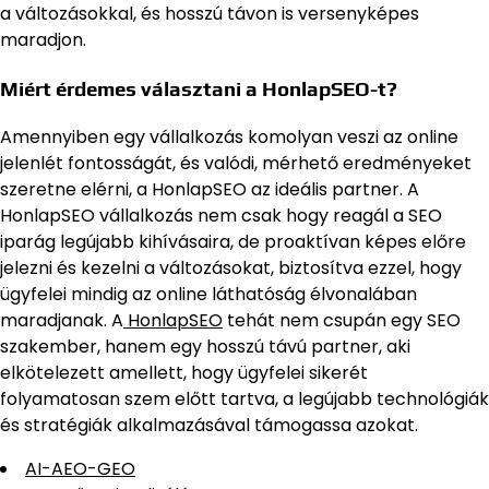
a változásokkal, és hosszú távon is versenyképes
maradjon.
Miért érdemes választani a HonlapSEO-t?
Amennyiben egy vállalkozás komolyan veszi az online
jelenlét fontosságát, és valódi, mérhető eredményeket
szeretne elérni, a HonlapSEO az ideális partner. A
HonlapSEO vállalkozás nem csak hogy reagál a SEO
iparág legújabb kihívásaira, de proaktívan képes előre
jelezni és kezelni a változásokat, biztosítva ezzel, hogy
ügyfelei mindig az online láthatóság élvonalában
maradjanak. A
HonlapSEO
tehát nem csupán egy SEO
szakember, hanem egy hosszú távú partner, aki
elkötelezett amellett, hogy ügyfelei sikerét
folyamatosan szem előtt tartva, a legújabb technológiák
és stratégiák alkalmazásával támogassa azokat.
AI-AEO-GEO