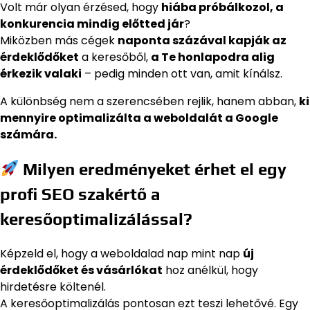
Volt már olyan érzésed, hogy
hiába próbálkozol, a
konkurencia mindig előtted jár
?
Miközben más cégek
naponta százával kapják az
érdeklődőket
a keresőből,
a Te honlapodra alig
érkezik valaki
– pedig minden ott van, amit kínálsz.
A különbség nem a szerencsében rejlik, hanem abban,
ki
mennyire optimalizálta a weboldalát a Google
számára.
Milyen eredményeket érhet el egy
profi SEO szakértő a
keresőoptimalizálással?
Képzeld el, hogy a weboldalad nap mint nap
új
érdeklődőket és vásárlókat
hoz anélkül, hogy
hirdetésre költenél.
A keresőoptimalizálás pontosan ezt teszi lehetővé. Egy