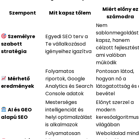
Miért előny ez
Szempont
Mit kapsz tőlem
számodra
Nem
sablonmegoldást
Személyre
Egyedi SEO terv a
kapsz, hanem
szabott
Te vállalkozásod
célzott fejlesztést
stratégia
igényeihez igazítva
ami valóban
működik
Folyamatos
Pontosan látod,
Mérhető
riportok, Google
hogyan nő a
eredmények
Analytics és Search
látogatottság és 
Console adatok
bevétel
Mesterséges
Előnyt szerzel a
AI és GEO
intelligenciát és
modern
alapú SEO
helyi optimalizálást
keresőalgoritmu
is alkalmazok
világában
Folyamatosan
Weboldalad mind