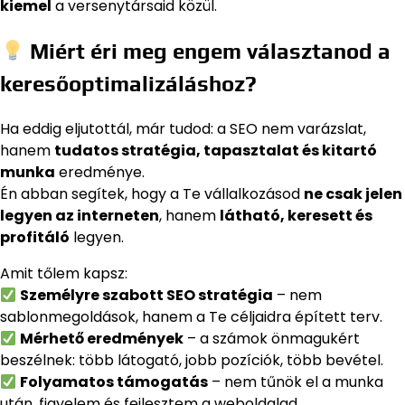
kiemel
a versenytársaid közül.
Miért éri meg engem választanod a
keresőoptimalizáláshoz?
Ha eddig eljutottál, már tudod: a SEO nem varázslat,
hanem
tudatos stratégia, tapasztalat és kitartó
munka
eredménye.
Én abban segítek, hogy a Te vállalkozásod
ne csak jelen
legyen az interneten
, hanem
látható, keresett és
profitáló
legyen.
Amit tőlem kapsz:
Személyre szabott SEO stratégia
– nem
sablonmegoldások, hanem a Te céljaidra épített terv.
Mérhető eredmények
– a számok önmagukért
beszélnek: több látogató, jobb pozíciók, több bevétel.
Folyamatos támogatás
– nem tűnök el a munka
után, figyelem és fejlesztem a weboldalad