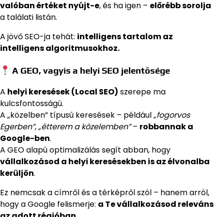
valóban értéket nyújt-e
, és ha igen –
előrébb sorolja
a találati listán.
A jövő SEO-ja tehát:
intelligens tartalom az
intelligens algoritmusokhoz.
A GEO, vagyis a helyi SEO jelentősége
A
helyi keresések (Local SEO)
szerepe ma
kulcsfontosságú.
A „közelben” típusú keresések – például
„fogorvos
Egerben”
,
„étterem a közelemben”
–
robbannak a
Google-ben
.
A GEO alapú optimalizálás segít abban, hogy
vállalkozásod a helyi keresésekben is az élvonalba
kerüljön
.
Ez nemcsak a címről és a térképről szól – hanem arról,
hogy a Google felismerje:
a Te vállalkozásod releváns
az adott régióban.