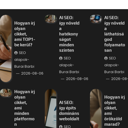
AI SEO:
AI SEO:
Hogyan írj
így növeld
így növeld
olyan
a
a
cikket,
hatékony
láthatósá
ami TOP1-
ságot
god
be kerül?
minden
folyamato
szinten
san
SEO
SEO
SEO
alapok-
alapok-
alapok-
Burai Barbi
Burai Barbi
Burai Barbi
2026-08-06
2026-08-06
2026-08
Hogyan írj
olyan
Hogyan írj
cikket,
AI SEO:
olyan
ami
így építs
cikket,
minden
domináns
ami
platformo
weboldalt
örökzöld
n
marad?
SEO