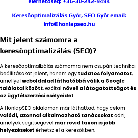
elérhetőség: +36-30-242-9494
Keresőoptimalizálás Győr, SEO Győr
email:
info@honlapseo.hu
Mit jelent számomra a
keresőoptimalizálás (SEO)?
A keresőoptimalizálás számomra nem csupán technikai
beállításokat jelent, hanem egy
tudatos folyamatot
,
amellyel
weboldalad láthatóbbá válik a Google
találatai között
, ezáltal
növeli a látogatottságot és
az ügyfélszerzési esélyeidet
.
A HonlapSEO oldalamon már láthattad, hogy célom
valódi, azonnal alkalmazható tanácsokat
adni,
amelyek segítségével
már rövid távon is jobb
helyezéseket
érhetsz el a keresőkben.