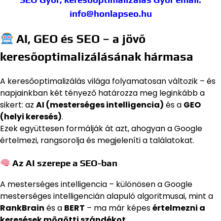
info@honlapseo.hu
AI, GEO és SEO – a jövő
keresőoptimalizálásának hármasa
A keresőoptimalizálás világa folyamatosan változik – és
napjainkban két tényező határozza meg leginkább a
sikert: az
AI (mesterséges intelligencia)
és a
GEO
(helyi keresés)
.
Ezek együttesen formálják át azt, ahogyan a Google
értelmezi, rangsorolja és megjeleníti a találatokat.
Az AI szerepe a SEO-ban
A mesterséges intelligencia – különösen a Google
mesterséges intelligencián alapuló algoritmusai, mint a
RankBrain
és a
BERT
– ma már képes
értelmezni a
keresések mögötti szándékot
.