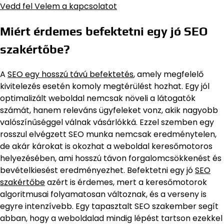
Vedd fel Velem a kapcsolatot
Miért érdemes befektetni egy jó SEO
szakértőbe?
A
SEO egy hosszú távú befektetés
, amely megfelelő
kivitelezés esetén komoly megtérülést hozhat. Egy jól
optimalizált weboldal nemcsak növeli a látogatók
számát, hanem releváns ügyfeleket vonz, akik nagyobb
valószínűséggel válnak vásárlókká. Ezzel szemben egy
rosszul elvégzett SEO munka nemcsak eredménytelen,
de akár károkat is okozhat a weboldal keresőmotoros
helyezésében, ami hosszú távon forgalomcsökkenést és
bevételkiesést eredményezhet. Befektetni egy jó
SEO
szakértőbe
azért is érdemes, mert a keresőmotorok
algoritmusai folyamatosan változnak, és a verseny is
egyre intenzívebb. Egy tapasztalt SEO szakember segít
abban, hogy a weboldalad mindig lépést tartson ezekkel