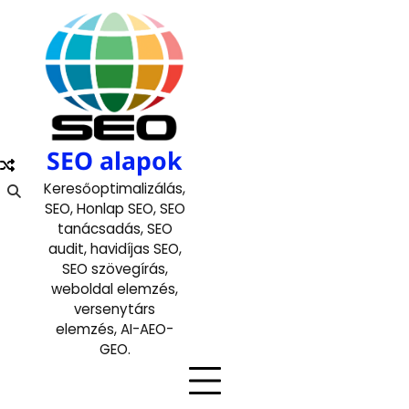
Skip
to
content
SEO alapok
Keresőoptimalizálás,
SEO, Honlap SEO, SEO
tanácsadás, SEO
audit, havidíjas SEO,
SEO szövegírás,
weboldal elemzés,
versenytárs
elemzés, AI-AEO-
GEO.