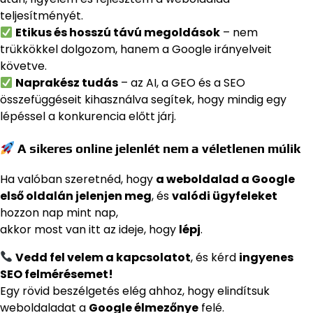
teljesítményét.
Etikus és hosszú távú megoldások
– nem
trükkökkel dolgozom, hanem a Google irányelveit
követve.
Naprakész tudás
– az AI, a GEO és a SEO
összefüggéseit kihasználva segítek, hogy mindig egy
lépéssel a konkurencia előtt járj.
A sikeres online jelenlét nem a véletlenen múlik
Ha valóban szeretnéd, hogy
a weboldalad a Google
első oldalán jelenjen meg
, és
valódi ügyfeleket
hozzon nap mint nap,
akkor most van itt az ideje, hogy
lépj
.
Vedd fel velem a kapcsolatot
, és kérd
ingyenes
SEO felmérésemet!
Egy rövid beszélgetés elég ahhoz, hogy elindítsuk
weboldaladat a
Google élmezőnye
felé.