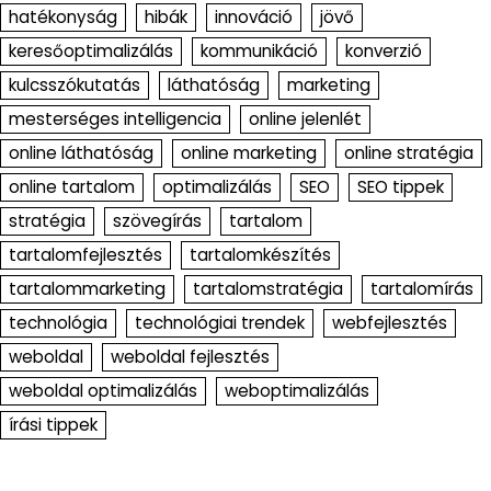
hatékonyság
hibák
innováció
jövő
keresőoptimalizálás
kommunikáció
konverzió
kulcsszókutatás
láthatóság
marketing
mesterséges intelligencia
online jelenlét
online láthatóság
online marketing
online stratégia
online tartalom
optimalizálás
SEO
SEO tippek
stratégia
szövegírás
tartalom
tartalomfejlesztés
tartalomkészítés
tartalommarketing
tartalomstratégia
tartalomírás
technológia
technológiai trendek
webfejlesztés
weboldal
weboldal fejlesztés
weboldal optimalizálás
weboptimalizálás
írási tippek