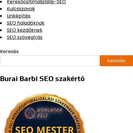
Keresőoptimalizálás-SEO
Kulcsszavak
Linképítés
SEO haladóknak
SEO kezdőknek
SEO szövegírás
Keresés
Keresés
Burai Barbi SEO szakértő