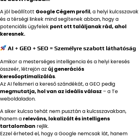
A jól beállított
Google Cégem profil
, a helyi kulcsszavak
és a térségi linkek mind segítenek abban, hogy a
potenciális ügyfelek
pont ott találjanak rád, ahol
keresnek.
AI + GEO + SEO = Személyre szabott láthatóság
Amikor a mesterséges intelligencia és a helyi keresés
összeér, létrejön az
új generációs
keresőoptimalizálás
.
Az AI felismeri a kereső szándékát, a GEO pedig
megmutatja, hol van az ideális válasz
– a Te
weboldaladon.
A siker kulcsa tehát nem pusztán a kulcsszavakban,
hanem a
releváns, lokalizált és intelligens
tartalomban
rejlik.
Ezzel érheted el, hogy a Google nemcsak lát, hanem