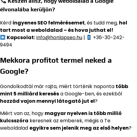
Készen állsz, hogy weboldalad a Google
élvonalába kerüljön?
Kérd
ingyenes SEO felmérésemet
, és tudd meg,
hol
tart most a weboldalad – és hova juthat el!
Kapcsolat:
info@honlapseo.hu
|
+36-30-242-
9494
Mekkora profitot termel neked a
Google?
Gondolkodtál már rajta, miért történik naponta
több
mint 5 milliárd keresés
a Google-ben, és ezekből
hozzád vajon mennyi látogató jut el
?
Miért van az, hogy
magyar nyelven is több millió
kulcsszóra
keresnek az emberek, mégis a Te
weboldalad
egyikre sem jelenik meg az első helyen
?