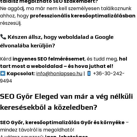
találsz megbízható SEO szakembert?
Ne aggódj, ma már nem kell személyesen találkoznunk
ahhoz, hogy
professzionális keresőoptimalizálásban
részesülj.
Készen állsz, hogy weboldalad a Google
élvonalába kerüljön?
Kérd
ingyenes SEO felmérésemet
, és tudd meg,
hol
tart most a weboldalad – és hova juthat el!
Kapcsolat:
info@honlapseo.hu
|
+36-30-242-
9494
SEO Győr Eleged van már a vég nélküli
keresésekből a közeledben?
SEO Győr, keresőoptimalizálás Győr és környéke
–
mindez távolról is megoldható!