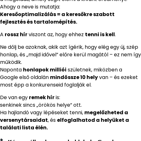
Ahogy a neve is mutatja:
Keresőoptimalizálás = a keresőkre szabott
fejlesztés és tartalomépítés.
A
rossz hír
viszont az, hogy ehhez
tenni is kell
.
Ne dőlj be azoknak, akik azt ígérik, hogy elég egy új, szép
honlap, és „majd idővel” előre kerül magától – ez nem így
működik.
Naponta
honlapok milliói
születnek, miközben a
Google első oldalán
mindössze 10 hely
van – és ezeket
most épp a konkurenseid foglalják el.
De van egy
remek hír
is:
senkinek sincs „örökös helye” ott.
Ha hajlandó vagy lépéseket tenni,
megelőzheted a
versenytársaidat
, és
elfoglalhatod a helyüket a
találati lista élén.