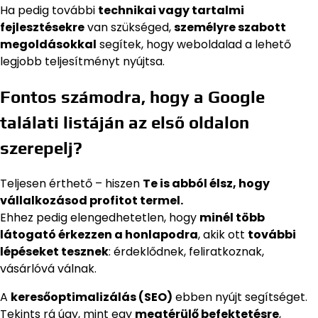
Ha pedig további
technikai vagy tartalmi
fejlesztésekre
van szükséged,
személyre szabott
megoldásokkal
segítek, hogy weboldalad a lehető
legjobb teljesítményt nyújtsa.
Fontos számodra, hogy a Google
találati listáján az első oldalon
szerepelj?
Teljesen érthető – hiszen
Te is abból élsz, hogy
vállalkozásod profitot termel.
Ehhez pedig elengedhetetlen, hogy
minél több
látogató érkezzen a honlapodra
, akik ott
további
lépéseket tesznek
: érdeklődnek, feliratkoznak,
vásárlóvá válnak.
A
keresőoptimalizálás (SEO)
ebben nyújt segítséget.
Tekints rá úgy, mint egy
megtérülő befektetésre
,