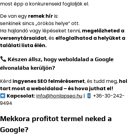
most épp a konkurenseid foglalják el.
De van egy
remek hír
is:
senkinek sincs „örökös helye” ott.
Ha hajlandó vagy lépéseket tenni,
megelőzheted a
versenytársaidat
, és
elfoglalhatod a helyüket a
találati lista élén.
Készen állsz, hogy weboldalad a Google
élvonalába kerüljön?
Kérd
ingyenes SEO felmérésemet
, és tudd meg,
hol
tart most a weboldalad – és hova juthat el!
Kapcsolat:
info@honlapseo.hu
|
+36-30-242-
9494
Mekkora profitot termel neked a
Google?