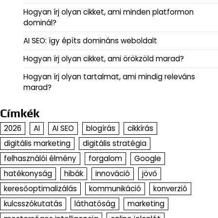
Hogyan írj olyan cikket, ami minden platformon
dominál?
AI SEO: így építs domináns weboldalt
Hogyan írj olyan cikket, ami örökzöld marad?
Hogyan írj olyan tartalmat, ami mindig releváns
marad?
Címkék
2026
AI
AI SEO
blogírás
cikkírás
digitális marketing
digitális stratégia
felhasználói élmény
forgalom
Google
hatékonyság
hibák
innováció
jövő
keresőoptimalizálás
kommunikáció
konverzió
kulcsszókutatás
láthatóság
marketing