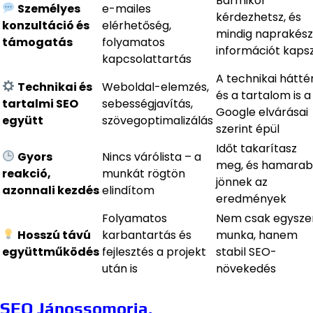
Bármikor
Személyes
e-mailes
kérdezhetsz, és
konzultáció és
elérhetőség,
mindig naprakész
támogatás
folyamatos
információt kaps
kapcsolattartás
A technikai hátté
Technikai és
Weboldal-elemzés,
és a tartalom is a
tartalmi SEO
sebességjavítás,
Google elvárásai
együtt
szövegoptimalizálás
szerint épül
Időt takarítasz
Gyors
Nincs várólista – a
meg, és hamara
reakció,
munkát rögtön
jönnek az
azonnali kezdés
elindítom
eredmények
Folyamatos
Nem csak egyszer
Hosszú távú
karbantartás és
munka, hanem
együttműködés
fejlesztés a projekt
stabil SEO-
után is
növekedés
SEO Jánossomorja,