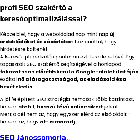
profi SEO szakértő a
keresőoptimalizálással?
Képzeld el, hogy a weboldalad nap mint nap
új
érdeklődőket és vásárlókat
hoz anélkül, hogy
hirdetésre költenél.
A keresőoptimalizálás pontosan ezt teszi lehetővé. Egy
tapasztalt SEO szakértő segítségével a honlapod
fokozatosan előrébb kerül a Google találati listáján
,
ezáltal
nő a látogatottságod, az eladásaid és a
bevételed is
.
A jól felépített SEO stratégia nemcsak több kattintást,
hanem
stabil, hosszú távú online sikert
jelent.
Mert a cél nem az, hogy egyszer elérd az első oldalt –
hanem az, hogy
ott is maradj.
SEO Jánossomorja,