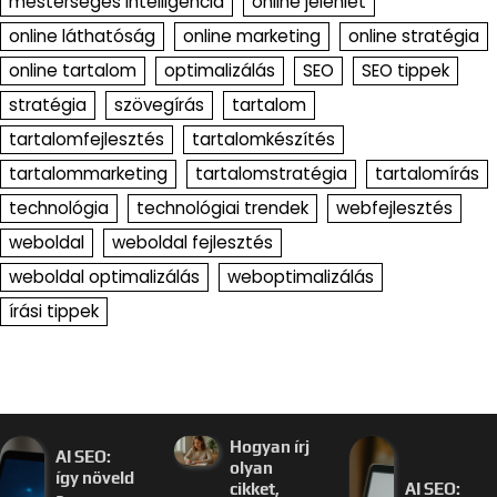
mesterséges intelligencia
online jelenlét
online láthatóság
online marketing
online stratégia
online tartalom
optimalizálás
SEO
SEO tippek
stratégia
szövegírás
tartalom
tartalomfejlesztés
tartalomkészítés
tartalommarketing
tartalomstratégia
tartalomírás
technológia
technológiai trendek
webfejlesztés
weboldal
weboldal fejlesztés
weboldal optimalizálás
weboptimalizálás
írási tippek
Hogyan írj
AI SEO:
olyan
így növeld
cikket,
AI SEO: