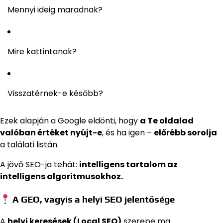
Mennyi ideig maradnak?
Mire kattintanak?
Visszatérnek-e később?
Ezek alapján a Google eldönti, hogy
a Te oldalad
valóban értéket nyújt-e
, és ha igen –
előrébb sorolja
a találati listán.
A jövő SEO-ja tehát:
intelligens tartalom az
intelligens algoritmusokhoz.
A GEO, vagyis a helyi SEO jelentősége
A
helyi keresések (Local SEO)
szerepe ma