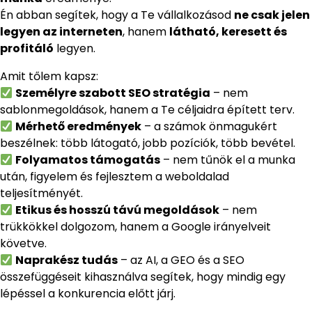
Én abban segítek, hogy a Te vállalkozásod
ne csak jelen
legyen az interneten
, hanem
látható, keresett és
profitáló
legyen.
Amit tőlem kapsz:
Személyre szabott SEO stratégia
– nem
sablonmegoldások, hanem a Te céljaidra épített terv.
Mérhető eredmények
– a számok önmagukért
beszélnek: több látogató, jobb pozíciók, több bevétel.
Folyamatos támogatás
– nem tűnök el a munka
után, figyelem és fejlesztem a weboldalad
teljesítményét.
Etikus és hosszú távú megoldások
– nem
trükkökkel dolgozom, hanem a Google irányelveit
követve.
Naprakész tudás
– az AI, a GEO és a SEO
összefüggéseit kihasználva segítek, hogy mindig egy
lépéssel a konkurencia előtt járj.