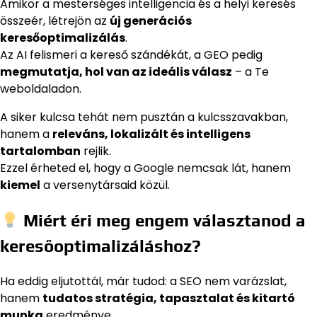
Amikor a mesterséges intelligencia és a helyi keresés
összeér, létrejön az
új generációs
keresőoptimalizálás
.
Az AI felismeri a kereső szándékát, a GEO pedig
megmutatja, hol van az ideális válasz
– a Te
weboldaladon.
A siker kulcsa tehát nem pusztán a kulcsszavakban,
hanem a
releváns, lokalizált és intelligens
tartalomban
rejlik.
Ezzel érheted el, hogy a Google nemcsak lát, hanem
kiemel
a versenytársaid közül.
Miért éri meg engem választanod a
keresőoptimalizáláshoz?
Ha eddig eljutottál, már tudod: a SEO nem varázslat,
hanem
tudatos stratégia, tapasztalat és kitartó
munka
eredménye.