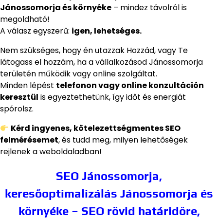
Jánossomorja és környéke
– mindez távolról is
megoldható!
A válasz egyszerű:
igen, lehetséges.
Nem szükséges, hogy én utazzak Hozzád, vagy Te
látogass el hozzám, ha a vállalkozásod Jánossomorja
területén működik vagy online szolgáltat.
Minden lépést
telefonon vagy online konzultáción
keresztül
is egyeztethetünk, így időt és energiát
spórolsz.
Kérd ingyenes, kötelezettségmentes SEO
felmérésemet
, és tudd meg, milyen lehetőségek
rejlenek a weboldaladban!
SEO Jánossomorja,
keresőoptimalizálás Jánossomorja és
környéke – SEO rövid határidőre,