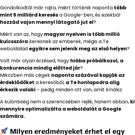
Gondolkodtál már rajta, miért történik naponta
több
mint 5 milliárd keresés
a Google-ben, és ezekből
hozzád vajon mennyi látogató jut el
?
Miért van az, hogy
magyar nyelven is több millió
kulcsszóra
keresnek az emberek, mégis a Te
weboldalad
egyikre sem jelenik meg az első helyen
?
Volt már olyan érzésed, hogy
hiába próbálkozol, a
konkurencia mindig előtted jár
?
Miközben más cégek
naponta százával kapják az
érdeklődőket
a keresőből,
a Te honlapodra alig
érkezik valaki
– pedig minden ott van, amit kínálsz.
A különbség nem a szerencsében rejlik, hanem abban,
ki
mennyire optimalizálta a weboldalát a Google
számára.
Milyen eredményeket érhet el egy