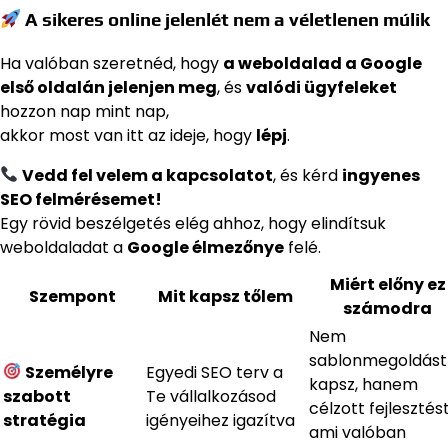
A sikeres online jelenlét nem a véletlenen múlik
Ha valóban szeretnéd, hogy
a weboldalad a Google
első oldalán jelenjen meg
, és
valódi ügyfeleket
hozzon nap mint nap,
akkor most van itt az ideje, hogy
lépj
.
Vedd fel velem a kapcsolatot
, és kérd
ingyenes
SEO felmérésemet!
Egy rövid beszélgetés elég ahhoz, hogy elindítsuk
weboldaladat a
Google élmezőnye
felé.
Miért előny ez
Szempont
Mit kapsz tőlem
számodra
Nem
sablonmegoldást
Személyre
Egyedi SEO terv a
kapsz, hanem
szabott
Te vállalkozásod
célzott fejlesztést
stratégia
igényeihez igazítva
ami valóban