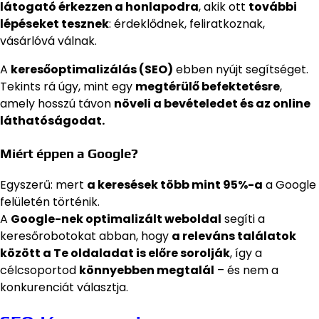
látogató érkezzen a honlapodra
, akik ott
további
lépéseket tesznek
: érdeklődnek, feliratkoznak,
vásárlóvá válnak.
A
keresőoptimalizálás (SEO)
ebben nyújt segítséget.
Tekints rá úgy, mint egy
megtérülő befektetésre
,
amely hosszú távon
növeli a bevételedet és az online
láthatóságodat.
Miért éppen a Google?
Egyszerű: mert
a keresések több mint 95%-a
a Google
felületén történik.
A
Google-nek optimalizált weboldal
segíti a
keresőrobotokat abban, hogy
a releváns találatok
között a Te oldaladat is előre sorolják
, így a
célcsoportod
könnyebben megtalál
– és nem a
konkurenciát választja.