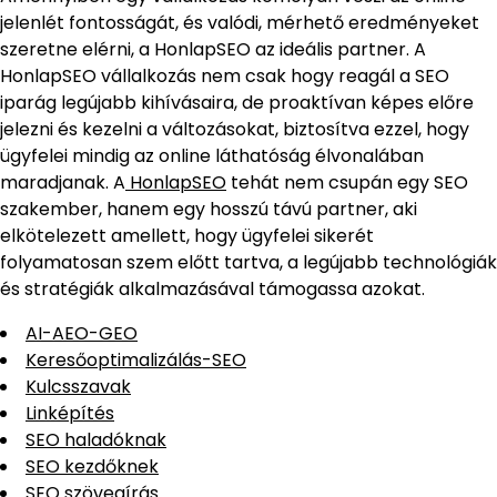
jelenlét fontosságát, és valódi, mérhető eredményeket
szeretne elérni, a HonlapSEO az ideális partner. A
HonlapSEO vállalkozás nem csak hogy reagál a SEO
iparág legújabb kihívásaira, de proaktívan képes előre
jelezni és kezelni a változásokat, biztosítva ezzel, hogy
ügyfelei mindig az online láthatóság élvonalában
maradjanak. A
HonlapSEO
tehát nem csupán egy SEO
szakember, hanem egy hosszú távú partner, aki
elkötelezett amellett, hogy ügyfelei sikerét
folyamatosan szem előtt tartva, a legújabb technológiák
és stratégiák alkalmazásával támogassa azokat.
AI-AEO-GEO
Keresőoptimalizálás-SEO
Kulcsszavak
Linképítés
SEO haladóknak
SEO kezdőknek
SEO szövegírás