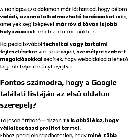
A HonlapSEO oldalamon már láthattad, hogy célom
valódi, azonnal alkalmazható tanácsokat
adni,
amelyek segítségével
már rövid távon is jobb
helyezéseket
érhetsz el a keresőkben.
Ha pedig további
technikai vagy tartalmi
fejlesztésekre
van szükséged,
személyre szabott
megoldásokkal
segítek, hogy weboldalad a lehető
legjobb teljesítményt nyújtsa.
Fontos számodra, hogy a Google
találati listáján az első oldalon
szerepelj?
Teljesen érthető – hiszen
Te is abból élsz, hogy
vállalkozásod profitot termel.
Ehhez pedig elengedhetetlen, hogy
minél több