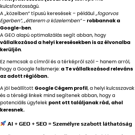
kulcsfontosságú.
A „közelben” típusú keresések – például
„fogorvos
Egerben”
,
„étterem a közelemben”
–
robbannak a
Google-ben
.
A GEO alapú optimalizálás segít abban, hogy
vállalkozásod a helyi keresésekben is az élvonalba
kerüljön
.
Ez nemcsak a címről és a térképről szól – hanem arról,
hogy a Google felismerje:
a Te vállalkozásod releváns
az adott régióban.
A jól beállított
Google Cégem profil
, a helyi kulcsszavak
és a térségi linkek mind segítenek abban, hogy a
potenciális ügyfelek
pont ott találjanak rád, ahol
keresnek.
AI + GEO + SEO = Személyre szabott láthatóság