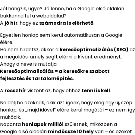
Jól hangzik, ugye? Jó lenne, ha a Google első oldalán
bukkanna fel a weboldalad?
A
jó hír
, hogy ez
számodra is elérhető
.
Egyetlen honlap sem kerül automatikusan a Google
élére.
Ha nem hirdetsz, akkor a
keresőoptimalizálás (SEO)
az
a megoldás, amely segít elérni a kívánt eredményt.
Ahogy a neve is mutatja:
Keresőoptimalizálás = a keresőkre szabott
fejlesztés és tartalomépítés.
A
rossz hír
viszont az, hogy ehhez
tenni is kell
.
Ne dőlj be azoknak, akik azt ígérik, hogy elég egy új, szép
honlap, és „majd idővel” előre kerül magától – ez nem így
működik.
Naponta
honlapok milliói
születnek, miközben a
Google első oldalán
mindössze 10 hely
van – és ezeket