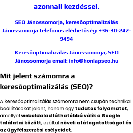
azonnali kezdéssel.
SEO Jánossomorja, keresőoptimalizálás
Jánossomorja
telefonos elérhetőség: +36-30-242-
9494
Keresőoptimalizálás Jánossomorja, SEO
Jánossomorja
email: info@honlapseo.hu
Mit jelent számomra a
keresőoptimalizálás (SEO)?
A keresőoptimalizálás számomra nem csupán technikai
beállításokat jelent, hanem egy
tudatos folyamatot
,
amellyel
weboldalad láthatóbbá válik a Google
találatai között
, ezáltal
növeli a látogatottságot és
az ügyfélszerzési esélyeidet
.