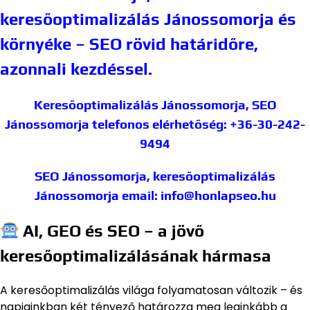
keresőoptimalizálás Jánossomorja és
környéke – SEO rövid határidőre,
azonnali kezdéssel.
Keresőoptimalizálás Jánossomorja, SEO
Jánossomorja
telefonos elérhetőség: +36-30-242-
9494
SEO Jánossomorja, keresőoptimalizálás
Jánossomorja
email: info@honlapseo.hu
AI, GEO és SEO – a jövő
keresőoptimalizálásának hármasa
A keresőoptimalizálás világa folyamatosan változik – és
napjainkban két tényező határozza meg leginkább a