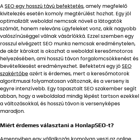
A
SEO egy hosszú távú befektetés
, amely megfelelő
kivitelezés esetén komoly megtérülést hozhat. Egy jól
optimalizált weboldal nemcsak növeli a látogatók
számát, hanem releváns ügyfeleket vonz, akik nagyobb
valószínűséggel válnak vásárlókká. Ezzel szemben egy
rosszul elvégzett SEO munka nemcsak eredménytelen,
de akár károkat is okozhat a weboldal keresőmotoros
helyezésében, ami hosszú távon forgalomcsökkenést és
bevételkiesést eredményezhet. Befektetni egy jó
SEO
szakértőbe
azért is érdemes, mert a keresőmotorok
algoritmusai folyamatosan változnak, és a verseny is
egyre intenzívebb. Egy tapasztalt SEO szakember segít
abban, hogy a weboldalad mindig lépést tartson ezekkel
a változásokkal, és hosszú távon is versenyképes
maradjon.
Miért érdemes választani a HonlapSEO-t?
Amennyiben egy vállalkozás komolyan veszi az online