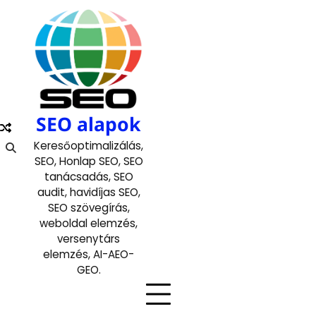
Skip
to
content
SEO alapok
Keresőoptimalizálás,
SEO, Honlap SEO, SEO
tanácsadás, SEO
audit, havidíjas SEO,
SEO szövegírás,
weboldal elemzés,
versenytárs
elemzés, AI-AEO-
GEO.