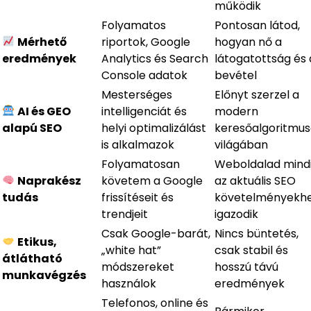
működik
Folyamatos
Pontosan látod,
Mérhető
riportok, Google
hogyan nő a
eredmények
Analytics és Search
látogatottság és 
Console adatok
bevétel
Mesterséges
Előnyt szerzel a
AI és GEO
intelligenciát és
modern
alapú SEO
helyi optimalizálást
keresőalgoritmu
is alkalmazok
világában
Folyamatosan
Weboldalad mind
Naprakész
követem a Google
az aktuális SEO
tudás
frissítéseit és
követelményekh
trendjeit
igazodik
Csak Google-barát,
Nincs büntetés,
Etikus,
„white hat”
csak stabil és
átlátható
módszereket
hosszú távú
munkavégzés
használok
eredmények
Telefonos, online és