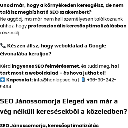
Unod már, hogy a környékeden keresgélsz, de nem
találsz megbízható SEO szakembert?
Ne aggódj, ma már nem kell személyesen találkoznunk
ahhoz, hogy
professzionális keresőoptimalizálásban
részesülj.
Készen állsz, hogy weboldalad a Google
élvonalába kerüljön?
Kérd
ingyenes SEO felmérésemet
, és tudd meg,
hol
tart most a weboldalad – és hova juthat el!
Kapcsolat:
info@honlapseo.hu
|
+36-30-242-
9494
SEO Jánossomorja Eleged van már a
vég nélküli keresésekből a közeledben?
SEO Jánossomorja, keresőoptimalizálás