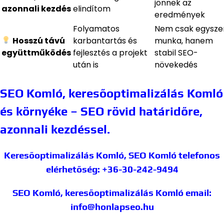
jönnek az
azonnali kezdés
elindítom
eredmények
Folyamatos
Nem csak egyszer
Hosszú távú
karbantartás és
munka, hanem
együttműködés
fejlesztés a projekt
stabil SEO-
után is
növekedés
SEO Komló, keresőoptimalizálás Komló
és környéke – SEO rövid határidőre,
azonnali kezdéssel.
Keresőoptimalizálás Komló, SEO Komló
telefonos
elérhetőség: +36-30-242-9494
SEO Komló, keresőoptimalizálás Komló
email:
info@honlapseo.hu