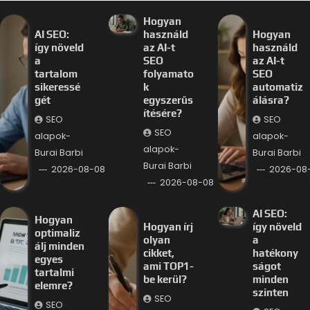
Hogyan
AI SEO:
használd
Hogyan
így növeld
az AI-t
használd
a
SEO
az AI-t
tartalom
folyamato
SEO
sikeressé
k
automatiz
gét
egyszerűs
álásra?
ítésére?
SEO
SEO
SEO
alapok-
alapok-
alapok-
Burai Barbi
Burai Barbi
Burai Barbi
2026-08-08
2026-08
2026-08-08
AI SEO:
Hogyan
Hogyan írj
így növeld
optimaliz
olyan
a
álj minden
cikket,
hatékony
egyes
ami TOP1-
ságot
tartalmi
be kerül?
minden
elemre?
szinten
SEO
SEO