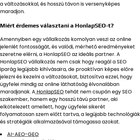
a változásokkal, és hosszú távon is versenyképes
maradjon.
Miért érdemes választani a HonlapSEO-t?
Amennyiben egy vállalkozás komolyan veszi az online
jelenlét fontosságát, és valódi, mérhető eredményeket
szeretne elérni, a HonlapSEO az ideális partner. A
HonlapSEO vállalkozás nem csak hogy reagál a SEO
iparág legújabb kihívásaira, de proaktívan képes előre
jelezni és kezelni a változásokat, biztosítva ezzel, hogy
ügyfelei mindig az online láthatóság élvonalában
maradjanak. A
HonlapSEO
tehát nem csupán egy SEO
szakember, hanem egy hosszú távú partner, aki
elkötelezett amellett, hogy ügyfelei sikerét
folyamatosan szem előtt tartva, a legújabb technológiák
és stratégiák alkalmazásával támogassa azokat.
AI-AEO-GEO