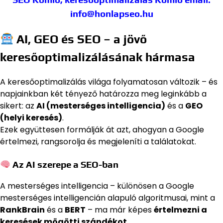
info@honlapseo.hu
AI, GEO és SEO – a jövő
keresőoptimalizálásának hármasa
A keresőoptimalizálás világa folyamatosan változik – és
napjainkban két tényező határozza meg leginkább a
sikert: az
AI (mesterséges intelligencia)
és a
GEO
(helyi keresés)
.
Ezek együttesen formálják át azt, ahogyan a Google
értelmezi, rangsorolja és megjeleníti a találatokat.
Az AI szerepe a SEO-ban
A mesterséges intelligencia – különösen a Google
mesterséges intelligencián alapuló algoritmusai, mint a
RankBrain
és a
BERT
– ma már képes
értelmezni a
keresések mögötti szándékot
.