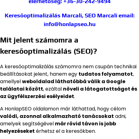
elérhetőség: +36-30-242-9494
Keresőoptimalizálás Marcali, SEO Marcali
email:
info@honlapseo.hu
Mit jelent számomra a
keresőoptimalizálás (SEO)?
A keresőoptimalizálás számomra nem csupán technikai
beállításokat jelent, hanem egy
tudatos folyamatot
,
amellyel
weboldalad láthatóbbá válik a Google
találatai között
, ezáltal
növeli a látogatottságot és
az ügyfélszerzési esélyeidet
.
A HonlapSEO oldalamon már láthattad, hogy célom
valódi, azonnal alkalmazható tanácsokat
adni,
amelyek segítségével
már rövid távon is jobb
helyezéseket
érhetsz el a keresőkben.