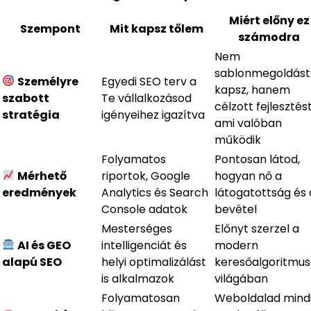
Miért előny ez
Szempont
Mit kapsz tőlem
számodra
Nem
sablonmegoldást
Személyre
Egyedi SEO terv a
kapsz, hanem
szabott
Te vállalkozásod
célzott fejlesztést
stratégia
igényeihez igazítva
ami valóban
működik
Folyamatos
Pontosan látod,
Mérhető
riportok, Google
hogyan nő a
eredmények
Analytics és Search
látogatottság és 
Console adatok
bevétel
Mesterséges
Előnyt szerzel a
AI és GEO
intelligenciát és
modern
alapú SEO
helyi optimalizálást
keresőalgoritmu
is alkalmazok
világában
Folyamatosan
Weboldalad mind