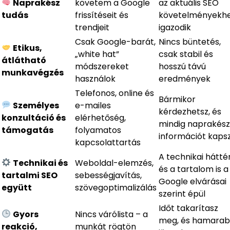
Naprakész
követem a Google
az aktuális SEO
tudás
frissítéseit és
követelményekh
trendjeit
igazodik
Csak Google-barát,
Nincs büntetés,
Etikus,
„white hat”
csak stabil és
átlátható
módszereket
hosszú távú
munkavégzés
használok
eredmények
Telefonos, online és
Bármikor
Személyes
e-mailes
kérdezhetsz, és
konzultáció és
elérhetőség,
mindig naprakész
támogatás
folyamatos
információt kaps
kapcsolattartás
A technikai hátté
Technikai és
Weboldal-elemzés,
és a tartalom is a
tartalmi SEO
sebességjavítás,
Google elvárásai
együtt
szövegoptimalizálás
szerint épül
Időt takarítasz
Gyors
Nincs várólista – a
meg, és hamara
reakció,
munkát rögtön