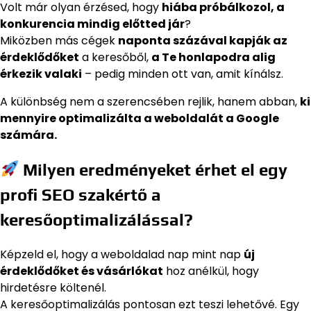
Volt már olyan érzésed, hogy
hiába próbálkozol, a
konkurencia mindig előtted jár
?
Miközben más cégek
naponta százával kapják az
érdeklődőket
a keresőből,
a Te honlapodra alig
érkezik valaki
– pedig minden ott van, amit kínálsz.
A különbség nem a szerencsében rejlik, hanem abban,
ki
mennyire optimalizálta a weboldalát a Google
számára.
Milyen eredményeket érhet el egy
profi SEO szakértő a
keresőoptimalizálással?
Képzeld el, hogy a weboldalad nap mint nap
új
érdeklődőket és vásárlókat
hoz anélkül, hogy
hirdetésre költenél.
A keresőoptimalizálás pontosan ezt teszi lehetővé. Egy