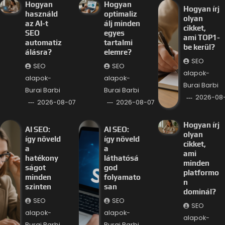
Hogyan
Hogyan
Hogyan írj
használd
optimaliz
olyan
az AI-t
álj minden
cikket,
SEO
egyes
ami TOP1-
automatiz
tartalmi
be kerül?
álásra?
elemre?
SEO
SEO
SEO
alapok-
alapok-
alapok-
Burai Barbi
Burai Barbi
Burai Barbi
2026-08
2026-08-07
2026-08-07
Hogyan írj
AI SEO:
AI SEO:
olyan
így növeld
így növeld
cikket,
a
a
ami
hatékony
láthatósá
minden
ságot
god
platformo
minden
folyamato
n
szinten
san
dominál?
SEO
SEO
SEO
alapok-
alapok-
alapok-
Burai Barbi
Burai Barbi