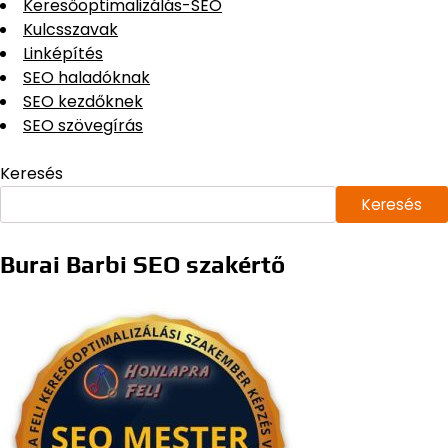
Keresőoptimalizálás-SEO
Kulcsszavak
Linképítés
SEO haladóknak
SEO kezdőknek
SEO szövegírás
Keresés
Keresés
Burai Barbi SEO szakértő