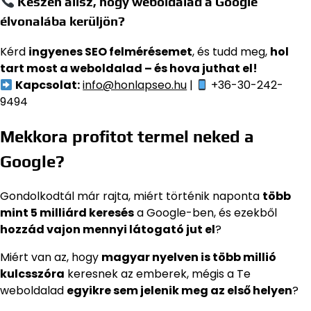
Készen állsz, hogy weboldalad a Google
élvonalába kerüljön?
Kérd
ingyenes SEO felmérésemet
, és tudd meg,
hol
tart most a weboldalad – és hova juthat el!
Kapcsolat:
info@honlapseo.hu
|
+36-30-242-
9494
Mekkora profitot termel neked a
Google?
Gondolkodtál már rajta, miért történik naponta
több
mint 5 milliárd keresés
a Google-ben, és ezekből
hozzád vajon mennyi látogató jut el
?
Miért van az, hogy
magyar nyelven is több millió
kulcsszóra
keresnek az emberek, mégis a Te
weboldalad
egyikre sem jelenik meg az első helyen
?