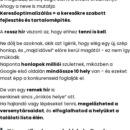
Ahogy a neve is mutatja:
Keresőoptimalizálás = a keresőkre szabott
fejlesztés és tartalomépítés.
A
rossz hír
viszont az, hogy ehhez
tenni is kell
.
Ne dőlj be azoknak, akik azt ígérik, hogy elég egy új, szép
honlap, és „majd idővel” előre kerül magától – ez nem így
működik.
Naponta
honlapok milliói
születnek, miközben a
Google első oldalán
mindössze 10 hely
van – és ezeket
most épp a konkurenseid foglalják el.
De van egy
remek hír
is:
senkinek sincs „örökös helye” ott.
Ha hajlandó vagy lépéseket tenni,
megelőzheted a
versenytársaidat
, és
elfoglalhatod a helyüket a
találati lista élén.