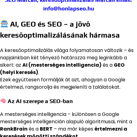
info@honlapseo.hu
AI, GEO és SEO – a jövő
keresőoptimalizálásának hármasa
A keresőoptimalizálás világa folyamatosan változik – és
napjainkban két tényező határozza meg leginkább a
sikert: az
AI (mesterséges intelligencia)
és a
GEO
(helyi keresés)
.
Ezek együttesen formálják át azt, ahogyan a Google
értelmezi, rangsorolja és megjeleníti a találatokat.
Az AI szerepe a SEO-ban
A mesterséges intelligencia – különösen a Google
mesterséges intelligencián alapuló algoritmusai, mint a
RankBrain
és a
BERT
– ma már képes
értelmezni a
keresések mögötti szándékot
.