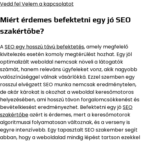
Vedd fel Velem a kapcsolatot
Miért érdemes befektetni egy jó SEO
szakértőbe?
A
SEO egy hosszú távú befektetés
, amely megfelelő
kivitelezés esetén komoly megtérülést hozhat. Egy jól
optimalizált weboldal nemcsak növeli a látogatók
számát, hanem releváns ügyfeleket vonz, akik nagyobb
valószínűséggel válnak vásárlókká. Ezzel szemben egy
rosszul elvégzett SEO munka nemcsak eredménytelen,
de akár károkat is okozhat a weboldal keresőmotoros
helyezésében, ami hosszú távon forgalomcsökkenést és
bevételkiesést eredményezhet. Befektetni egy jó
SEO
szakértőbe
azért is érdemes, mert a keresőmotorok
algoritmusai folyamatosan változnak, és a verseny is
egyre intenzívebb. Egy tapasztalt SEO szakember segít
abban, hogy a weboldalad mindig lépést tartson ezekkel