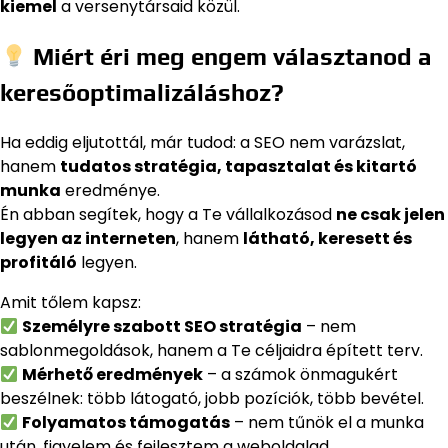
kiemel
a versenytársaid közül.
Miért éri meg engem választanod a
keresőoptimalizáláshoz?
Ha eddig eljutottál, már tudod: a SEO nem varázslat,
hanem
tudatos stratégia, tapasztalat és kitartó
munka
eredménye.
Én abban segítek, hogy a Te vállalkozásod
ne csak jelen
legyen az interneten
, hanem
látható, keresett és
profitáló
legyen.
Amit tőlem kapsz:
Személyre szabott SEO stratégia
– nem
sablonmegoldások, hanem a Te céljaidra épített terv.
Mérhető eredmények
– a számok önmagukért
beszélnek: több látogató, jobb pozíciók, több bevétel.
Folyamatos támogatás
– nem tűnök el a munka
után, figyelem és fejlesztem a weboldalad