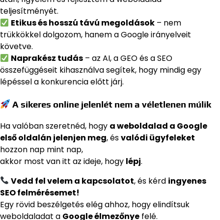
teljesítményét.
Etikus és hosszú távú megoldások
– nem
trükkökkel dolgozom, hanem a Google irányelveit
követve.
Naprakész tudás
– az AI, a GEO és a SEO
összefüggéseit kihasználva segítek, hogy mindig egy
lépéssel a konkurencia előtt járj.
A sikeres online jelenlét nem a véletlenen múlik
Ha valóban szeretnéd, hogy
a weboldalad a Google
első oldalán jelenjen meg
, és
valódi ügyfeleket
hozzon nap mint nap,
akkor most van itt az ideje, hogy
lépj
.
Vedd fel velem a kapcsolatot
, és kérd
ingyenes
SEO felmérésemet!
Egy rövid beszélgetés elég ahhoz, hogy elindítsuk
weboldaladat a
Google élmezőnye
felé.