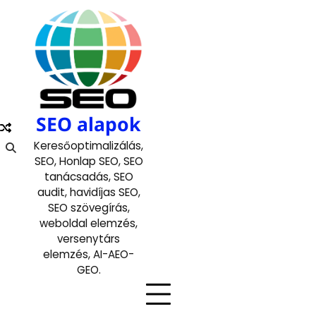
Skip
to
content
SEO alapok
Keresőoptimalizálás,
SEO, Honlap SEO, SEO
tanácsadás, SEO
audit, havidíjas SEO,
SEO szövegírás,
weboldal elemzés,
versenytárs
elemzés, AI-AEO-
GEO.