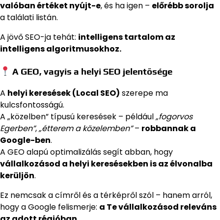
valóban értéket nyújt-e
, és ha igen –
előrébb sorolja
a találati listán.
A jövő SEO-ja tehát:
intelligens tartalom az
intelligens algoritmusokhoz.
A GEO, vagyis a helyi SEO jelentősége
A
helyi keresések (Local SEO)
szerepe ma
kulcsfontosságú.
A „közelben” típusú keresések – például
„fogorvos
Egerben”
,
„étterem a közelemben”
–
robbannak a
Google-ben
.
A GEO alapú optimalizálás segít abban, hogy
vállalkozásod a helyi keresésekben is az élvonalba
kerüljön
.
Ez nemcsak a címről és a térképről szól – hanem arról,
hogy a Google felismerje:
a Te vállalkozásod releváns
az adott régióban.