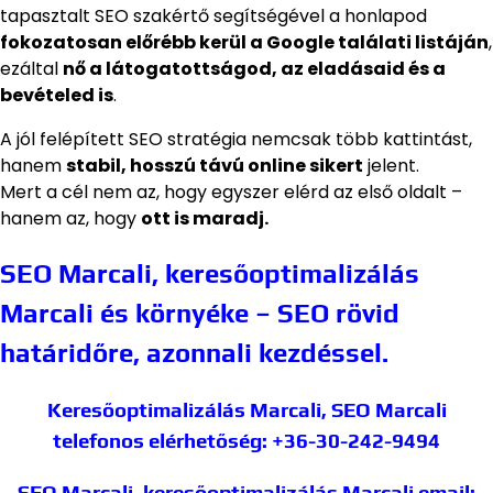
tapasztalt SEO szakértő segítségével a honlapod
fokozatosan előrébb kerül a Google találati listáján
,
ezáltal
nő a látogatottságod, az eladásaid és a
bevételed is
.
A jól felépített SEO stratégia nemcsak több kattintást,
hanem
stabil, hosszú távú online sikert
jelent.
Mert a cél nem az, hogy egyszer elérd az első oldalt –
hanem az, hogy
ott is maradj.
SEO Marcali, keresőoptimalizálás
Marcali és környéke – SEO rövid
határidőre, azonnali kezdéssel.
Keresőoptimalizálás Marcali, SEO Marcali
telefonos elérhetőség: +36-30-242-9494
SEO Marcali, keresőoptimalizálás Marcali
email: