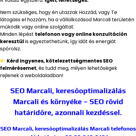
A válasz egyszerű:
igen, lehetséges.
Nem szükséges, hogy én utazzak Hozzád, vagy Te
látogass el hozzám, ha a vállalkozásod Marcali területén
működik vagy online szolgáltat.
Minden lépést
telefonon vagy online konzultáción
keresztül
is egyeztethetünk, így időt és energiát
spórolsz.
Kérd ingyenes, kötelezettségmentes SEO
felmérésemet
, és tudd meg, milyen lehetőségek
rejlenek a weboldaladban!
SEO Marcali, keresőoptimalizálás
Marcali és környéke – SEO rövid
határidőre, azonnali kezdéssel.
SEO Marcali, keresőoptimalizálás Marcali
telefonos