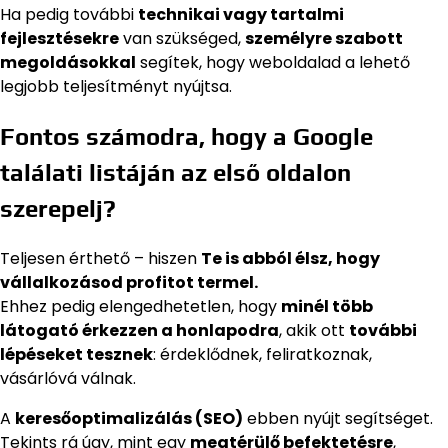
Ha pedig további
technikai vagy tartalmi
fejlesztésekre
van szükséged,
személyre szabott
megoldásokkal
segítek, hogy weboldalad a lehető
legjobb teljesítményt nyújtsa.
Fontos számodra, hogy a Google
találati listáján az első oldalon
szerepelj?
Teljesen érthető – hiszen
Te is abból élsz, hogy
vállalkozásod profitot termel.
Ehhez pedig elengedhetetlen, hogy
minél több
látogató érkezzen a honlapodra
, akik ott
további
lépéseket tesznek
: érdeklődnek, feliratkoznak,
vásárlóvá válnak.
A
keresőoptimalizálás (SEO)
ebben nyújt segítséget.
Tekints rá úgy, mint egy
megtérülő befektetésre
,