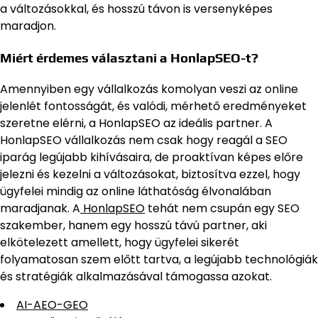
a változásokkal, és hosszú távon is versenyképes
maradjon.
Miért érdemes választani a HonlapSEO-t?
Amennyiben egy vállalkozás komolyan veszi az online
jelenlét fontosságát, és valódi, mérhető eredményeket
szeretne elérni, a HonlapSEO az ideális partner. A
HonlapSEO vállalkozás nem csak hogy reagál a SEO
iparág legújabb kihívásaira, de proaktívan képes előre
jelezni és kezelni a változásokat, biztosítva ezzel, hogy
ügyfelei mindig az online láthatóság élvonalában
maradjanak. A
HonlapSEO
tehát nem csupán egy SEO
szakember, hanem egy hosszú távú partner, aki
elkötelezett amellett, hogy ügyfelei sikerét
folyamatosan szem előtt tartva, a legújabb technológiák
és stratégiák alkalmazásával támogassa azokat.
AI-AEO-GEO