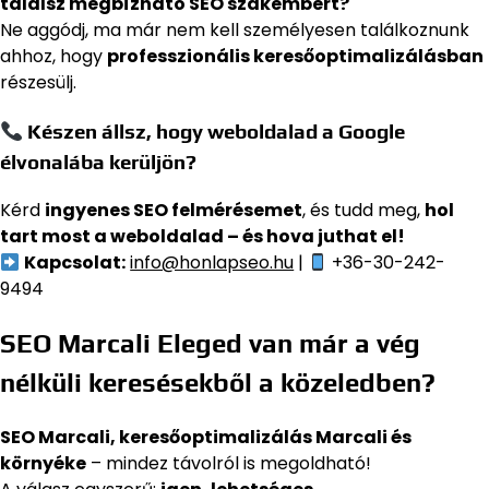
találsz megbízható SEO szakembert?
Ne aggódj, ma már nem kell személyesen találkoznunk
ahhoz, hogy
professzionális keresőoptimalizálásban
részesülj.
Készen állsz, hogy weboldalad a Google
élvonalába kerüljön?
Kérd
ingyenes SEO felmérésemet
, és tudd meg,
hol
tart most a weboldalad – és hova juthat el!
Kapcsolat:
info@honlapseo.hu
|
+36-30-242-
9494
SEO Marcali Eleged van már a vég
nélküli keresésekből a közeledben?
SEO Marcali, keresőoptimalizálás Marcali és
környéke
– mindez távolról is megoldható!