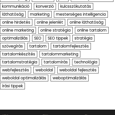
kommunikáció
konverzió
kulcsszókutatás
láthatóság
marketing
mesterséges intelligencia
online hirdetés
online jelenlét
online láthatóság
online marketing
online stratégia
online tartalom
optimalizálás
SEO
SEO tippek
stratégia
szövegírás
tartalom
tartalomfejlesztés
tartalomkészítés
tartalommarketing
tartalomstratégia
tartalomírás
technológia
webfejlesztés
weboldal
weboldal fejlesztés
weboldal optimalizálás
weboptimalizálás
írási tippek