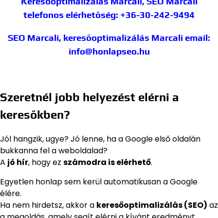
Keresőoptimalizálás Marcali, SEO Marcali
telefonos elérhetőség: +36-30-242-9494
SEO Marcali, keresőoptimalizálás Marcali
email:
info@honlapseo.hu
Szeretnél jobb helyezést elérni a
keresőkben?
Jól hangzik, ugye? Jó lenne, ha a Google első oldalán
bukkanna fel a weboldalad?
A
jó hír
, hogy ez
számodra is elérhető
.
Egyetlen honlap sem kerül automatikusan a Google
élére.
Ha nem hirdetsz, akkor a
keresőoptimalizálás (SEO)
az
a megoldás, amely segít elérni a kívánt eredményt.