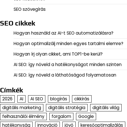
SEO szövegírás
SEO cikkek
Hogyan használd az AI-t SEO automatizálásra?
Hogyan optimalizálj minden egyes tartalmi elemre?
Hogyan írj olyan cikket, ami TOP1-be kerül?
AI SEO: így növeld a hatékonyságot minden szinten
AI SEO: így növeld a láthatóságod folyamatosan
Címkék
2026
AI
AI SEO
blogírás
cikkírás
digitális marketing
digitális stratégia
digitális világ
felhasználói élmény
forgalom
Google
hatékonyság
innováció
jövő
keresőoptimalizálás