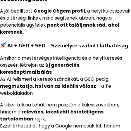
A jól beállított
Google Cégem profil
, a helyi kulcsszavak
és a térségi linkek mind segítenek abban, hogy a
potenciális ügyfelek
pont ott találjanak rád, ahol
keresnek.
AI + GEO + SEO = Személyre szabott láthatóság
Amikor a mesterséges intelligencia és a helyi keresés
összeér, létrejön az
új generációs
keresőoptimalizálás
.
Az AI felismeri a kereső szándékát, a GEO pedig
megmutatja, hol van az ideális válasz
– a Te
weboldaladon.
A siker kulcsa tehát nem pusztán a kulcsszavakban,
hanem a
releváns, lokalizált és intelligens
tartalomban
rejlik.
Ezzel érheted el, hogy a Google nemcsak lát, hanem