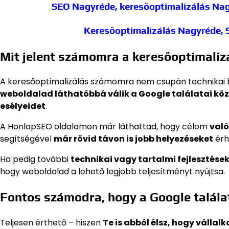
SEO Nagyréde, keresőoptimalizálás Na
Keresőoptimalizálás Nagyréde,
Mit jelent számomra a keresőoptimaliz
A keresőoptimalizálás számomra nem csupán technikai b
weboldalad láthatóbbá válik a Google találatai kö
esélyeidet
.
A HonlapSEO oldalamon már láthattad, hogy célom
való
segítségével
már rövid távon is jobb helyezéseket
érh
Ha pedig további
technikai vagy tartalmi fejlesztése
hogy weboldalad a lehető legjobb teljesítményt nyújtsa.
Fontos számodra, hogy a Google találati
Teljesen érthető – hiszen
Te is abból élsz, hogy vállal