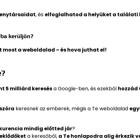
senytársaidat
, és
elfoglalhatod a helyüket a találati 
ba kerüljön?
rt most a weboldalad – és hova juthat el!
4
e?
t 5 milliárd keresés
a Google-ben, és ezekből
hozzád 
sszóra
keresnek az emberek, mégis a Te weboldalad
egy
kurencia mindig előtted jár
?
eklődőket
a keresőből,
a Te honlapodra alig érkezik v