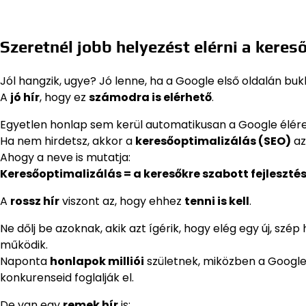
Szeretnél jobb helyezést elérni a kere
Jól hangzik, ugye? Jó lenne, ha a Google első oldalán bu
A
jó hír
, hogy ez
számodra is elérhető
.
Egyetlen honlap sem kerül automatikusan a Google élére
Ha nem hirdetsz, akkor a
keresőoptimalizálás (SEO)
az
Ahogy a neve is mutatja:
Keresőoptimalizálás = a keresőkre szabott fejleszté
A
rossz hír
viszont az, hogy ehhez
tenni is kell
.
Ne dőlj be azoknak, akik azt ígérik, hogy elég egy új, szé
működik.
Naponta
honlapok milliói
születnek, miközben a Google
konkurenseid foglalják el.
De van egy
remek hír
is: