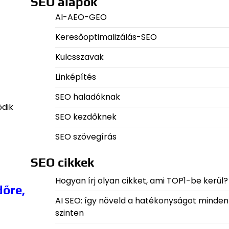
SEO alapok
AI-AEO-GEO
Keresőoptimalizálás-SEO
Kulcsszavak
Linképítés
SEO haladóknak
ödik
SEO kezdőknek
SEO szövegírás
SEO cikkek
Hogyan írj olyan cikket, ami TOP1-be kerül?
dőre,
AI SEO: így növeld a hatékonyságot minden
szinten