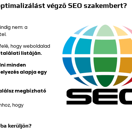
optimalizálást végző SEO szakembert?
indig nem: a
el.
felé, hogy weboldalad
találati listáján.
ülni minden
helyezés alapja egy
találsz megbízható
hhoz, hogy
ba kerüljön?