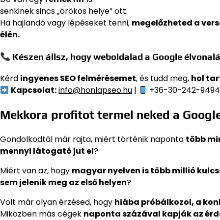
senkinek sincs „örökös helye” ott.
Ha hajlandó vagy lépéseket tenni,
megelőzheted a ver
élén.
Készen állsz, hogy weboldalad a Google élvonalá
Kérd
ingyenes SEO felmérésemet
, és tudd meg,
hol ta
Kapcsolat:
info@honlapseo.hu
|
+36-30-242-949
Mekkora profitot termel neked a Googl
Gondolkodtál már rajta, miért történik naponta
több min
mennyi látogató jut el
?
Miért van az, hogy
magyar nyelven is több millió kulc
sem jelenik meg az első helyen
?
Volt már olyan érzésed, hogy
hiába próbálkozol, a kon
Miközben más cégek
naponta százával kapják az érd