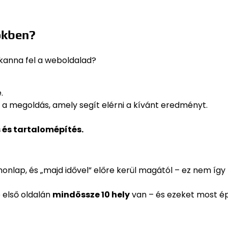
sőkben?
kkanna fel a weboldalad?
.
 a megoldás, amely segít elérni a kívánt eredményt.
s és tartalomépítés.
p honlap, és „majd idővel” előre kerül magától – ez nem így
 első oldalán
mindössze 10 hely
van – és ezeket most é