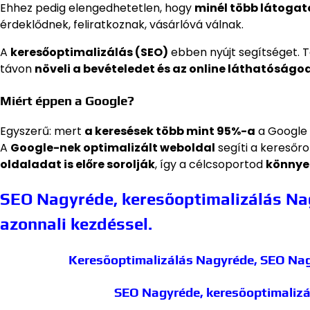
Ehhez pedig elengedhetetlen, hogy
minél több látogat
érdeklődnek, feliratkoznak, vásárlóvá válnak.
A
keresőoptimalizálás (SEO)
ebben nyújt segítséget. T
távon
növeli a bevételedet és az online láthatóságo
Miért éppen a Google?
Egyszerű: mert
a keresések több mint 95%-a
a Google f
A
Google-nek optimalizált weboldal
segíti a keresőr
oldaladat is előre sorolják
, így a célcsoportod
könnye
SEO Nagyréde, keresőoptimalizálás Nag
azonnali kezdéssel.
Keresőoptimalizálás Nagyréde, SEO Na
SEO Nagyréde, keresőoptimaliz