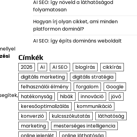
AI SEO: így növeld a láthatóságod
folyamatosan
Hogyan írj olyan cikket, ami minden
platformon dominál?
AI SEO: így építs domináns weboldalt
mellyel
zési
Címkék
2026
AI
AI SEO
blogírás
cikkírás
digitális marketing
digitális stratégia
felhasználói élmény
forgalom
Google
segítek,
hatékonyság
hibák
innováció
jövő
keresőoptimalizálás
kommunikáció
konverzió
kulcsszókutatás
láthatóság
marketing
mesterséges intelligencia
online jelenlét
online láthatóság