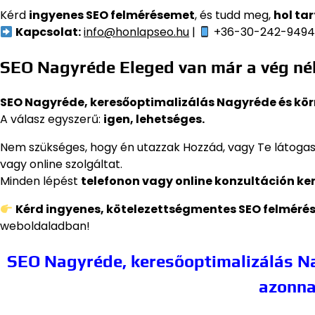
Kérd
ingyenes SEO felmérésemet
, és tudd meg,
hol ta
Kapcsolat:
info@honlapseo.hu
|
+36-30-242-949
SEO Nagyréde Eleged van már a vég nél
SEO Nagyréde, keresőoptimalizálás Nagyréde és kö
A válasz egyszerű:
igen, lehetséges.
Nem szükséges, hogy én utazzak Hozzád, vagy Te látogas
vagy online szolgáltat.
Minden lépést
telefonon vagy online konzultáción ke
Kérd ingyenes, kötelezettségmentes SEO felméré
weboldaladban!
SEO Nagyréde, keresőoptimalizálás Na
azonna