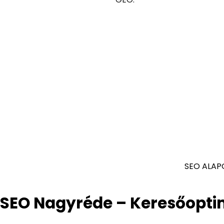
SEO ALAP
SEO Nagyréde – Keresőopti