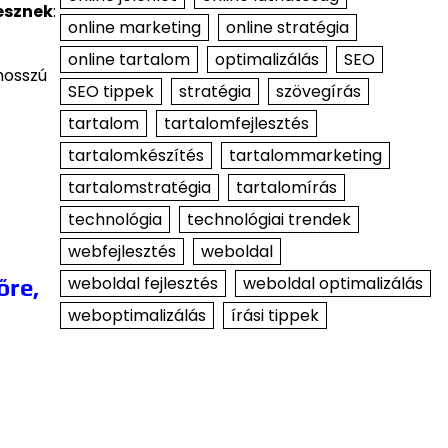
esznek
:
online marketing
online stratégia
online tartalom
optimalizálás
SEO
hosszú
SEO tippek
stratégia
szövegírás
tartalom
tartalomfejlesztés
tartalomkészítés
tartalommarketing
tartalomstratégia
tartalomírás
technológia
technológiai trendek
webfejlesztés
weboldal
weboldal fejlesztés
weboldal optimalizálás
őre,
weboptimalizálás
írási tippek