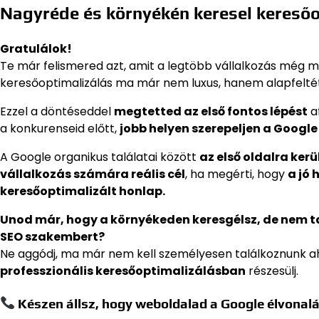
Nagyréde és környékén keresel kereső
Gratulálok!
Te már felismered azt, amit a legtöbb vállalkozás még m
keresőoptimalizálás ma már nem luxus, hanem alapfeltét
Ezzel a döntéseddel
megtetted az első fontos lépést
a
a konkurenseid előtt,
jobb helyen szerepeljen a Google 
A Google organikus találatai között
az első oldalra ker
vállalkozás számára reális cél
, ha megérti, hogy
a jó 
keresőoptimalizált honlap.
Unod már, hogy a környékeden keresgélsz, de nem 
SEO szakembert?
Ne aggódj, ma már nem kell személyesen találkoznunk a
professzionális keresőoptimalizálásban
részesülj.
Készen állsz, hogy weboldalad a Google élvonalá