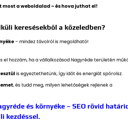
rt most a weboldalad – és hova juthat el!
4
küli keresésekből a közeledben?
rnyéke
– mindez távolról is megoldható!
s el hozzám, ha a vállalkozásod Nagyréde területén műk
resztül
is egyeztethetünk, így időt és energiát spórolsz.
semet
, és tudd meg, milyen lehetőségek rejlenek a
gyréde és környéke – SEO rövid határi
li kezdéssel.