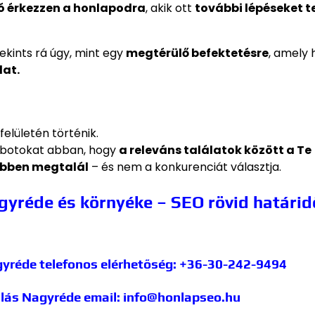
ó érkezzen a honlapodra
, akik ott
további lépéseket t
ekints rá úgy, mint egy
megtérülő befektetésre
, amely 
dat.
elületén történik.
obotokat abban, hogy
a releváns találatok között a Te
bben megtalál
– és nem a konkurenciát választja.
yréde és környéke – SEO rövid határid
gyréde
telefonos elérhetőség: +36-30-242-9494
álás Nagyréde
email: info@honlapseo.hu