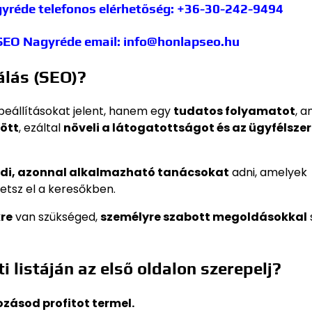
gyréde
telefonos elérhetőség: +36-30-242-9494
 SEO Nagyréde
email: info@honlapseo.hu
álás (SEO)?
eállításokat jelent, hanem egy
tudatos folyamatot
, a
zött
, ezáltal
növeli a látogatottságot és az ügyfélszer
di, azonnal alkalmazható tanácsokat
adni, amelyek
etsz el a keresőkben.
kre
van szükséged,
személyre szabott megoldásokkal
 listáján az első oldalon szerepelj?
kozásod profitot termel.