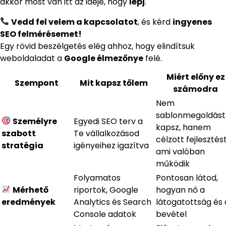
akkor most van itt az ideje, hogy
lépj
.
Vedd fel velem a kapcsolatot
, és kérd
ingyenes
SEO felmérésemet!
Egy rövid beszélgetés elég ahhoz, hogy elindítsuk
weboldaladat a
Google élmezőnye
felé.
Miért előny ez
Szempont
Mit kapsz tőlem
számodra
Nem
sablonmegoldást
Személyre
Egyedi SEO terv a
kapsz, hanem
szabott
Te vállalkozásod
célzott fejlesztést
stratégia
igényeihez igazítva
ami valóban
működik
Folyamatos
Pontosan látod,
Mérhető
riportok, Google
hogyan nő a
eredmények
Analytics és Search
látogatottság és 
Console adatok
bevétel