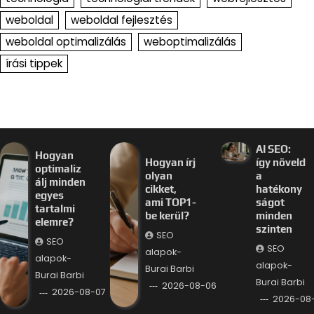
weboldal
weboldal fejlesztés
weboldal optimalizálás
weboptimalizálás
írási tippek
AI SEO:
Hogyan
Hogyan írj
így növeld
optimaliz
olyan
a
álj minden
cikket,
hatékony
egyes
ami TOP1-
ságot
tartalmi
be kerül?
minden
elemre?
szinten
SEO
SEO
SEO
alapok-
alapok-
alapok-
Burai Barbi
Burai Barbi
Burai Barbi
2026-08-06
2026-08-07
2026-08