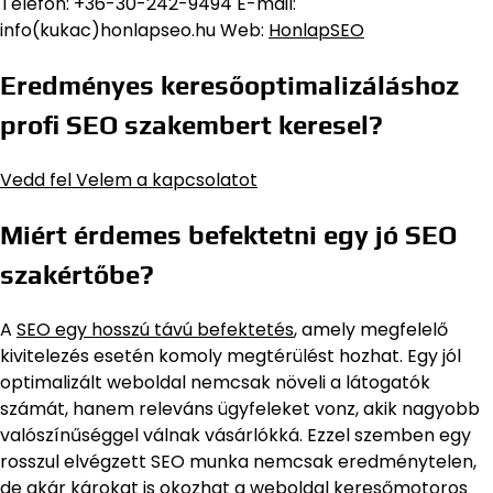
Telefon: +36-30-242-9494 E-mail:
info(kukac)honlapseo.hu Web:
HonlapSEO
Eredményes keresőoptimalizáláshoz
profi SEO szakembert keresel?
Vedd fel Velem a kapcsolatot
Miért érdemes befektetni egy jó SEO
szakértőbe?
A
SEO egy hosszú távú befektetés
, amely megfelelő
kivitelezés esetén komoly megtérülést hozhat. Egy jól
optimalizált weboldal nemcsak növeli a látogatók
számát, hanem releváns ügyfeleket vonz, akik nagyobb
valószínűséggel válnak vásárlókká. Ezzel szemben egy
rosszul elvégzett SEO munka nemcsak eredménytelen,
de akár károkat is okozhat a weboldal keresőmotoros