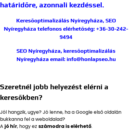
határidőre, azonnali kezdéssel.
Keresőoptimalizálás Nyíregyháza, SEO
Nyíregyháza
telefonos elérhetőség: +36-30-242-
9494
SEO Nyíregyháza, keresőoptimalizálás
Nyíregyháza
email: info@honlapseo.hu
Szeretnél jobb helyezést elérni a
keresőkben?
Jól hangzik, ugye? Jó lenne, ha a Google első oldalán
bukkanna fel a weboldalad?
A
jó hír
, hogy ez
számodra is elérhető
.