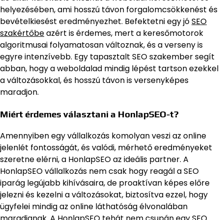
helyezésében, ami hosszú távon forgalomcsökkenést és
bevételkiesést eredményezhet. Befektetni egy jó
SEO
szakértőbe
azért is érdemes, mert a keresőmotorok
algoritmusai folyamatosan változnak, és a verseny is
egyre intenzívebb. Egy tapasztalt SEO szakember segít
abban, hogy a weboldalad mindig lépést tartson ezekkel
a változásokkal, és hosszú távon is versenyképes
maradjon.
Miért érdemes választani a HonlapSEO-t?
Amennyiben egy vállalkozás komolyan veszi az online
jelenlét fontosságát, és valódi, mérhető eredményeket
szeretne elérni, a HonlapSEO az ideális partner. A
HonlapSEO vállalkozás nem csak hogy reagál a SEO
iparág legújabb kihívásaira, de proaktívan képes előre
jelezni és kezelni a változásokat, biztosítva ezzel, hogy
ügyfelei mindig az online láthatóság élvonalában
maradjanak. A
HonlapSEO
tehát nem csupán egy SEO