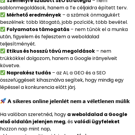
Személyre szabott SEO stratégia
– nem
sablonmegoldások, hanem a Te céljaidra épített terv.
Mérhető eredmények
– a számok önmagukért
beszélnek: több látogató, jobb pozíciók, több bevétel.
Folyamatos támogatás
– nem tűnök el a munka
után, figyelem és fejlesztem a weboldalad
teljesítményét.
Etikus és hosszú távú megoldások
– nem
trükkökkel dolgozom, hanem a Google irányelveit
követve.
Naprakész tudás
– az AI, a GEO és a SEO
összefüggéseit kihasználva segítek, hogy mindig egy
lépéssel a konkurencia előtt járj.
A sikeres online jelenlét nem a véletlenen múlik
Ha valóban szeretnéd, hogy
a weboldalad a Google
első oldalán jelenjen meg
, és
valódi ügyfeleket
hozzon nap mint nap,