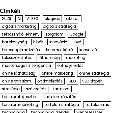
Címkék
2026
AI
AI SEO
blogírás
cikkírás
digitális marketing
digitális stratégia
felhasználói élmény
forgalom
Google
hatékonyság
hibák
innováció
jövő
keresőoptimalizálás
kommunikáció
konverzió
kulcsszókutatás
láthatóság
marketing
mesterséges intelligencia
online jelenlét
online láthatóság
online marketing
online stratégia
online tartalom
optimalizálás
SEO
SEO tippek
stratégia
szövegírás
tartalom
tartalomfejlesztés
tartalomkészítés
tartalommarketing
tartalomstratégia
tartalomírás
technológia
technológiai trendek
webfejlesztés