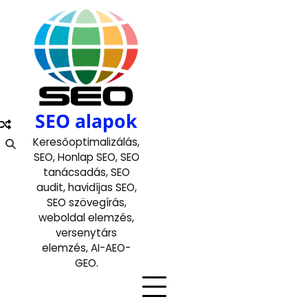
Skip
to
content
SEO alapok
Keresőoptimalizálás,
SEO, Honlap SEO, SEO
tanácsadás, SEO
audit, havidíjas SEO,
SEO szövegírás,
weboldal elemzés,
versenytárs
elemzés, AI-AEO-
GEO.