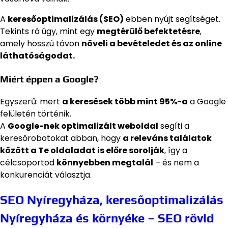
A
keresőoptimalizálás (SEO)
ebben nyújt segítséget.
Tekints rá úgy, mint egy
megtérülő befektetésre
,
amely hosszú távon
növeli a bevételedet és az online
láthatóságodat.
Miért éppen a Google?
Egyszerű: mert
a keresések több mint 95%-a
a Google
felületén történik.
A
Google-nek optimalizált weboldal
segíti a
keresőrobotokat abban, hogy
a releváns találatok
között a Te oldaladat is előre sorolják
, így a
célcsoportod
könnyebben megtalál
– és nem a
konkurenciát választja.
SEO Nyíregyháza, keresőoptimalizálás
Nyíregyháza és környéke – SEO rövid