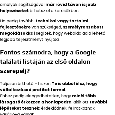
amelyek segítségével
már rövid távon is jobb
helyezéseket
érhetsz el a keresőkben.
Ha pedig további
technikai vagy tartalmi
fejlesztésekre
van szükséged,
személyre szabott
megoldásokkal
segítek, hogy weboldalad a lehető
legjobb teljesítményt nyújtsa.
Fontos számodra, hogy a Google
találati listáján az első oldalon
szerepelj?
Teljesen érthető – hiszen
Te is abból élsz, hogy
vállalkozásod profitot termel.
Ehhez pedig elengedhetetlen, hogy
minél több
látogató érkezzen a honlapodra
, akik ott
további
lépéseket tesznek
: érdeklődnek, feliratkoznak,
vásárlóvá válnak.