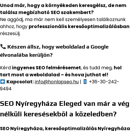
Unod már, hogy a környékeden keresgélsz, de nem
találsz megbízható SEO szakembert?
Ne aggódj, ma már nem kell személyesen találkoznunk
ahhoz, hogy
professzionális keresőoptimalizálásban
részesülj.
Készen állsz, hogy weboldalad a Google
élvonalába kerüljön?
Kérd
ingyenes SEO felmérésemet
, és tudd meg,
hol
tart most a weboldalad – és hova juthat el!
Kapcsolat:
info@honlapseo.hu
|
+36-30-242-
9494
SEO Nyíregyháza Eleged van már a vég
nélküli keresésekből a közeledben?
SEO Nyíregyháza, keresőoptimalizálás Nyíregyháza