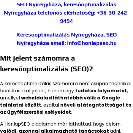
SEO Nyíregyháza, keresőoptimalizálás
Nyíregyháza
telefonos elérhetőség: +36-30-242-
9494
Keresőoptimalizálás Nyíregyháza, SEO
Nyíregyháza
email: info@honlapseo.hu
Mit jelent számomra a
keresőoptimalizálás (SEO)?
A keresőoptimalizálás számomra nem csupán technikai
beállításokat jelent, hanem egy
tudatos folyamatot
,
amellyel
weboldalad láthatóbbá válik a Google
találatai között
, ezáltal
növeli a látogatottságot és
az ügyfélszerzési esélyeidet
.
A HonlapSEO oldalamon már láthattad, hogy célom
valódi, azonnal alkalmazható tanácsokat
adni,