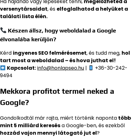
Ha hajlandó vagy lépéseket tenni,
megelőzheted a
versenytársaidat
, és
elfoglalhatod a helyüket a
találati lista élén.
Készen állsz, hogy weboldalad a Google
élvonalába kerüljön?
Kérd
ingyenes SEO felmérésemet
, és tudd meg,
hol
tart most a weboldalad – és hova juthat el!
Kapcsolat:
info@honlapseo.hu
|
+36-30-242-
9494
Mekkora profitot termel neked a
Google?
Gondolkodtál már rajta, miért történik naponta
több
mint 5 milliárd keresés
a Google-ben, és ezekből
hozzád vajon mennyi látogató jut el
?