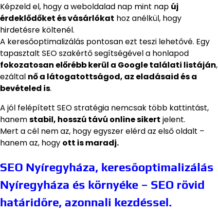
Képzeld el, hogy a weboldalad nap mint nap
új
érdeklődőket és vásárlókat
hoz anélkül, hogy
hirdetésre költenél.
A keresőoptimalizálás pontosan ezt teszi lehetővé. Egy
tapasztalt SEO szakértő segítségével a honlapod
fokozatosan előrébb kerül a Google találati listáján
,
ezáltal
nő a látogatottságod, az eladásaid és a
bevételed is
.
A jól felépített SEO stratégia nemcsak több kattintást,
hanem
stabil, hosszú távú online sikert
jelent.
Mert a cél nem az, hogy egyszer elérd az első oldalt –
hanem az, hogy
ott is maradj.
SEO Nyíregyháza, keresőoptimalizálás
Nyíregyháza és környéke – SEO rövid
határidőre, azonnali kezdéssel.