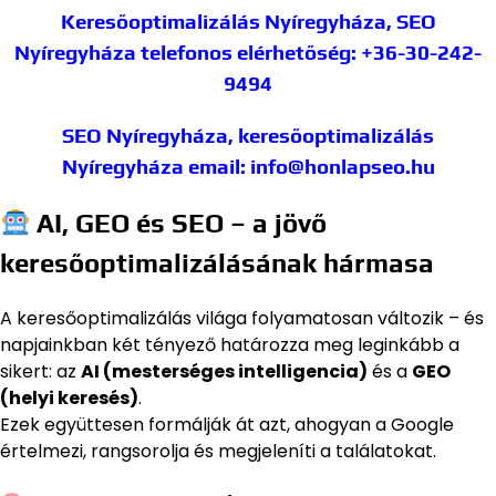
Keresőoptimalizálás Nyíregyháza, SEO
Nyíregyháza
telefonos elérhetőség: +36-30-242-
9494
SEO Nyíregyháza, keresőoptimalizálás
Nyíregyháza
email: info@honlapseo.hu
AI, GEO és SEO – a jövő
keresőoptimalizálásának hármasa
A keresőoptimalizálás világa folyamatosan változik – és
napjainkban két tényező határozza meg leginkább a
sikert: az
AI (mesterséges intelligencia)
és a
GEO
(helyi keresés)
.
Ezek együttesen formálják át azt, ahogyan a Google
értelmezi, rangsorolja és megjeleníti a találatokat.