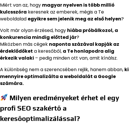
Miért van az, hogy
magyar nyelven is több millió
kulcsszóra
keresnek az emberek, mégis a Te
weboldalad
egyikre sem jelenik meg az első helyen
?
Volt már olyan érzésed, hogy
hiába próbálkozol, a
konkurencia mindig előtted jár
?
Miközben más cégek
naponta százával kapják az
érdeklődőket
a keresőből,
a Te honlapodra alig
érkezik valaki
– pedig minden ott van, amit kínálsz.
A különbség nem a szerencsében rejlik, hanem abban,
ki
mennyire optimalizálta a weboldalát a Google
számára.
Milyen eredményeket érhet el egy
profi SEO szakértő a
keresőoptimalizálással?