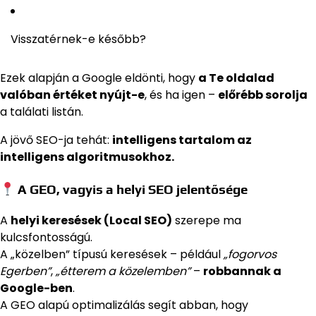
Visszatérnek-e később?
Ezek alapján a Google eldönti, hogy
a Te oldalad
valóban értéket nyújt-e
, és ha igen –
előrébb sorolja
a találati listán.
A jövő SEO-ja tehát:
intelligens tartalom az
intelligens algoritmusokhoz.
A GEO, vagyis a helyi SEO jelentősége
A
helyi keresések (Local SEO)
szerepe ma
kulcsfontosságú.
A „közelben” típusú keresések – például
„fogorvos
Egerben”
,
„étterem a közelemben”
–
robbannak a
Google-ben
.
A GEO alapú optimalizálás segít abban, hogy