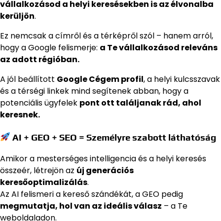
vállalkozásod a helyi keresésekben is az élvonalba
kerüljön
.
Ez nemcsak a címről és a térképről szól – hanem arról,
hogy a Google felismerje:
a Te vállalkozásod releváns
az adott régióban.
A jól beállított
Google Cégem profil
, a helyi kulcsszavak
és a térségi linkek mind segítenek abban, hogy a
potenciális ügyfelek
pont ott találjanak rád, ahol
keresnek.
AI + GEO + SEO = Személyre szabott láthatóság
Amikor a mesterséges intelligencia és a helyi keresés
összeér, létrejön az
új generációs
keresőoptimalizálás
.
Az AI felismeri a kereső szándékát, a GEO pedig
megmutatja, hol van az ideális válasz
– a Te
weboldaladon.