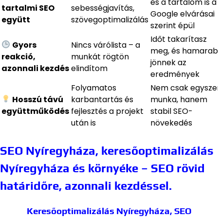
és a tartalom is a
tartalmi SEO
sebességjavítás,
Google elvárásai
együtt
szövegoptimalizálás
szerint épül
Időt takarítasz
Gyors
Nincs várólista – a
meg, és hamara
reakció,
munkát rögtön
jönnek az
azonnali kezdés
elindítom
eredmények
Folyamatos
Nem csak egyszer
Hosszú távú
karbantartás és
munka, hanem
együttműködés
fejlesztés a projekt
stabil SEO-
után is
növekedés
SEO Nyíregyháza, keresőoptimalizálás
Nyíregyháza és környéke – SEO rövid
határidőre, azonnali kezdéssel.
Keresőoptimalizálás Nyíregyháza, SEO