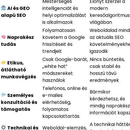
Mesterséges
Előnyt szerzel a
AI és GEO
intelligenciát és
modern
alapú SEO
helyi optimalizálást
keresőalgoritmu
is alkalmazok
világában
Folyamatosan
Weboldalad mind
Naprakész
követem a Google
az aktuális SEO
tudás
frissítéseit és
követelményekh
trendjeit
igazodik
Csak Google-barát,
Nincs büntetés,
Etikus,
„white hat”
csak stabil és
átlátható
módszereket
hosszú távú
munkavégzés
használok
eredmények
Telefonos, online és
Bármikor
Személyes
e-mailes
kérdezhetsz, és
konzultáció és
elérhetőség,
mindig naprakész
támogatás
folyamatos
információt kaps
kapcsolattartás
A technikai hátté
Technikai és
Weboldal-elemzés,