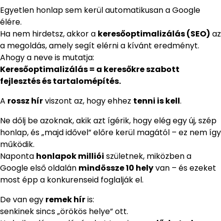
Egyetlen honlap sem kerül automatikusan a Google
élére.
Ha nem hirdetsz, akkor a
keresőoptimalizálás (SEO)
az
a megoldás, amely segít elérni a kívánt eredményt.
Ahogy a neve is mutatja:
Keresőoptimalizálás = a keresőkre szabott
fejlesztés és tartalomépítés.
A
rossz hír
viszont az, hogy ehhez
tenni is kell
.
Ne dőlj be azoknak, akik azt ígérik, hogy elég egy új, szép
honlap, és „majd idővel” előre kerül magától – ez nem így
működik.
Naponta
honlapok milliói
születnek, miközben a
Google első oldalán
mindössze 10 hely
van – és ezeket
most épp a konkurenseid foglalják el.
De van egy
remek hír
is:
senkinek sincs „örökös helye” ott.