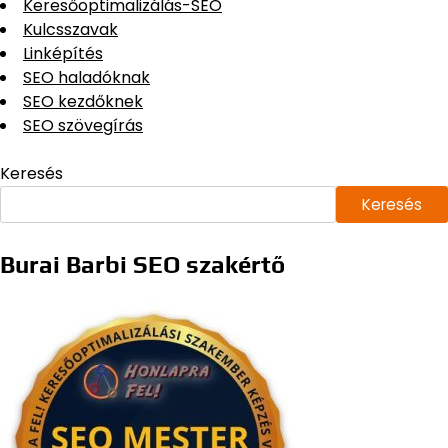
Keresőoptimalizálás-SEO
Kulcsszavak
Linképítés
SEO haladóknak
SEO kezdőknek
SEO szövegírás
Keresés
Keresés
Burai Barbi SEO szakértő