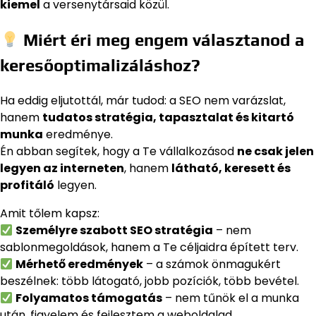
kiemel
a versenytársaid közül.
Miért éri meg engem választanod a
keresőoptimalizáláshoz?
Ha eddig eljutottál, már tudod: a SEO nem varázslat,
hanem
tudatos stratégia, tapasztalat és kitartó
munka
eredménye.
Én abban segítek, hogy a Te vállalkozásod
ne csak jelen
legyen az interneten
, hanem
látható, keresett és
profitáló
legyen.
Amit tőlem kapsz:
Személyre szabott SEO stratégia
– nem
sablonmegoldások, hanem a Te céljaidra épített terv.
Mérhető eredmények
– a számok önmagukért
beszélnek: több látogató, jobb pozíciók, több bevétel.
Folyamatos támogatás
– nem tűnök el a munka
után, figyelem és fejlesztem a weboldalad