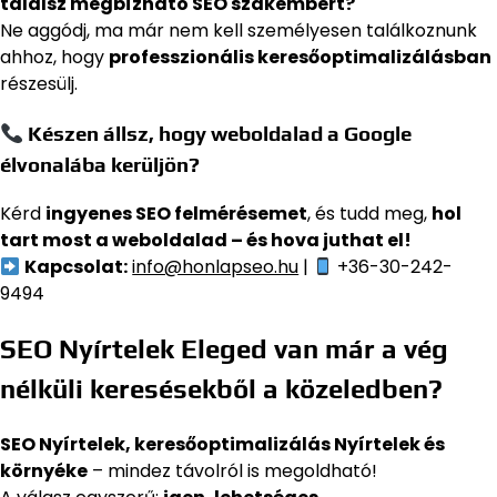
találsz megbízható SEO szakembert?
Ne aggódj, ma már nem kell személyesen találkoznunk
ahhoz, hogy
professzionális keresőoptimalizálásban
részesülj.
Készen állsz, hogy weboldalad a Google
élvonalába kerüljön?
Kérd
ingyenes SEO felmérésemet
, és tudd meg,
hol
tart most a weboldalad – és hova juthat el!
Kapcsolat:
info@honlapseo.hu
|
+36-30-242-
9494
SEO Nyírtelek Eleged van már a vég
nélküli keresésekből a közeledben?
SEO Nyírtelek, keresőoptimalizálás Nyírtelek és
környéke
– mindez távolról is megoldható!