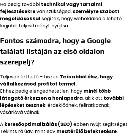
Ha pedig további
technikai vagy tartalmi
fejlesztésekre
van szükséged,
személyre szabott
megoldásokkal
segítek, hogy weboldalad a lehető
legjobb teljesítményt nyújtsa.
Fontos számodra, hogy a Google
találati listáján az első oldalon
szerepelj?
Teljesen érthető – hiszen
Te is abból élsz, hogy
vállalkozásod profitot termel.
Ehhez pedig elengedhetetlen, hogy
minél több
látogató érkezzen a honlapodra
, akik ott
további
lépéseket tesznek
: érdeklődnek, feliratkoznak,
vásárlóvá válnak.
A
keresőoptimalizálás (SEO)
ebben nyújt segítséget.
Tekints rá úgy, mint egy
megtérülő befektetésre
,