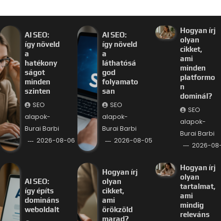
Hogyan írj
AI SEO:
AI SEO:
olyan
így növeld
így növeld
cikket,
a
a
ami
hatékony
láthatósá
minden
ságot
god
platformo
minden
folyamato
n
szinten
san
dominál?
SEO
SEO
SEO
alapok-
alapok-
alapok-
Burai Barbi
Burai Barbi
Burai Barbi
2026-08-06
2026-08-05
2026-08
Hogyan írj
Hogyan írj
olyan
AI SEO:
olyan
tartalmat,
így építs
cikket,
ami
domináns
ami
mindig
weboldalt
örökzöld
releváns
marad?