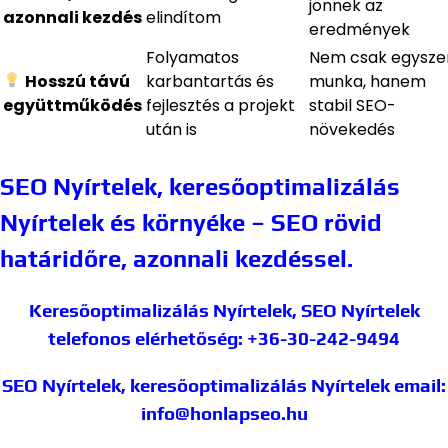
jönnek az
azonnali kezdés
elindítom
eredmények
Folyamatos
Nem csak egyszer
Hosszú távú
karbantartás és
munka, hanem
együttműködés
fejlesztés a projekt
stabil SEO-
után is
növekedés
SEO Nyírtelek, keresőoptimalizálás
Nyírtelek és környéke – SEO rövid
határidőre, azonnali kezdéssel.
Keresőoptimalizálás Nyírtelek, SEO Nyírtelek
telefonos elérhetőség: +36-30-242-9494
SEO Nyírtelek, keresőoptimalizálás Nyírtelek
email:
info@honlapseo.hu