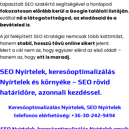
tapasztalt SEO szakértő segítségével a honlapod
fokozatosan előrébb kerül a Google találati listáján
,
ezáltal
nő a látogatottságod, az eladásaid és a
bevételed is
.
A jól felépített SEO stratégia nemcsak több kattintást,
hanem
stabil, hosszú távú online sikert
jelent.
Mert a cél nem az, hogy egyszer elérd az első oldalt –
hanem az, hogy
ott is maradj.
SEO Nyírtelek, keresőoptimalizálás
Nyírtelek és környéke – SEO rövid
határidőre, azonnali kezdéssel.
Keresőoptimalizálás Nyírtelek, SEO Nyírtelek
telefonos elérhetőség: +36-30-242-9494
SEO Nyírtelek, keresőoptimalizálás Nyírtelek
email: