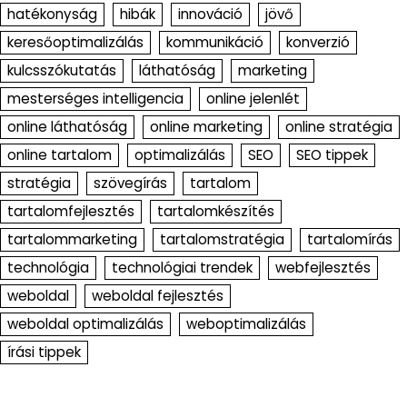
hatékonyság
hibák
innováció
jövő
keresőoptimalizálás
kommunikáció
konverzió
kulcsszókutatás
láthatóság
marketing
mesterséges intelligencia
online jelenlét
online láthatóság
online marketing
online stratégia
online tartalom
optimalizálás
SEO
SEO tippek
stratégia
szövegírás
tartalom
tartalomfejlesztés
tartalomkészítés
tartalommarketing
tartalomstratégia
tartalomírás
technológia
technológiai trendek
webfejlesztés
weboldal
weboldal fejlesztés
weboldal optimalizálás
weboptimalizálás
írási tippek