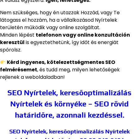
A válasz egyszerű:
igen, lehetséges.
Nem szükséges, hogy én utazzak Hozzád, vagy Te
látogass el hozzám, ha a vállalkozásod Nyírtelek
területén működik vagy online szolgáltat.
Minden lépést
telefonon vagy online konzultáción
keresztül
is egyeztethetünk, így időt és energiát
spórolsz.
Kérd ingyenes, kötelezettségmentes SEO
felmérésemet
, és tudd meg, milyen lehetőségek
rejlenek a weboldaladban!
SEO Nyírtelek, keresőoptimalizálás
Nyírtelek és környéke – SEO rövid
határidőre, azonnali kezdéssel.
SEO Nyírtelek, keresőoptimalizálás Nyírtelek