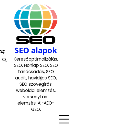
Skip
to
content
SEO alapok
Keresőoptimalizálás,
SEO, Honlap SEO, SEO
tanácsadás, SEO
audit, havidíjas SEO,
SEO szövegírás,
weboldal elemzés,
versenytárs
elemzés, AI-AEO-
GEO.