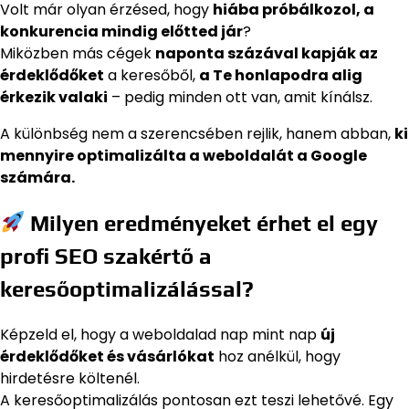
Volt már olyan érzésed, hogy
hiába próbálkozol, a
konkurencia mindig előtted jár
?
Miközben más cégek
naponta százával kapják az
érdeklődőket
a keresőből,
a Te honlapodra alig
érkezik valaki
– pedig minden ott van, amit kínálsz.
A különbség nem a szerencsében rejlik, hanem abban,
ki
mennyire optimalizálta a weboldalát a Google
számára.
Milyen eredményeket érhet el egy
profi SEO szakértő a
keresőoptimalizálással?
Képzeld el, hogy a weboldalad nap mint nap
új
érdeklődőket és vásárlókat
hoz anélkül, hogy
hirdetésre költenél.
A keresőoptimalizálás pontosan ezt teszi lehetővé. Egy