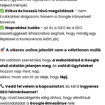
teljesítményét.
Etikus és hosszú távú megoldások
– nem
trükkökkel dolgozom, hanem a Google irányelveit
követve.
Naprakész tudás
– az AI, a GEO és a SEO
összefüggéseit kihasználva segítek, hogy mindig egy
lépéssel a konkurencia előtt járj.
A sikeres online jelenlét nem a véletlenen múlik
Ha valóban szeretnéd, hogy
a weboldalad a Google
első oldalán jelenjen meg
, és
valódi ügyfeleket
hozzon nap mint nap,
akkor most van itt az ideje, hogy
lépj
.
Vedd fel velem a kapcsolatot
, és kérd
ingyenes
SEO felmérésemet!
Egy rövid beszélgetés elég ahhoz, hogy elindítsuk
weboldaladat a
Google élmezőnye
felé.