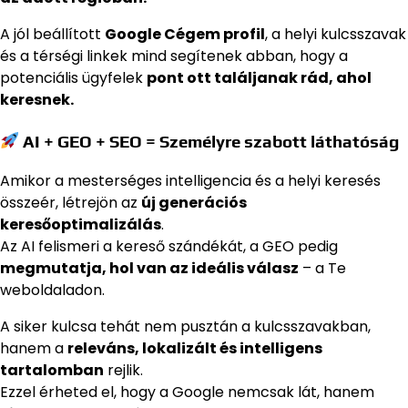
A jól beállított
Google Cégem profil
, a helyi kulcsszavak
és a térségi linkek mind segítenek abban, hogy a
potenciális ügyfelek
pont ott találjanak rád, ahol
keresnek.
AI + GEO + SEO = Személyre szabott láthatóság
Amikor a mesterséges intelligencia és a helyi keresés
összeér, létrejön az
új generációs
keresőoptimalizálás
.
Az AI felismeri a kereső szándékát, a GEO pedig
megmutatja, hol van az ideális válasz
– a Te
weboldaladon.
A siker kulcsa tehát nem pusztán a kulcsszavakban,
hanem a
releváns, lokalizált és intelligens
tartalomban
rejlik.
Ezzel érheted el, hogy a Google nemcsak lát, hanem