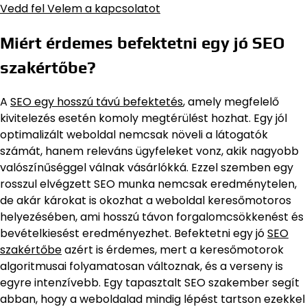
Vedd fel Velem a kapcsolatot
Miért érdemes befektetni egy jó SEO
szakértőbe?
A
SEO egy hosszú távú befektetés
, amely megfelelő
kivitelezés esetén komoly megtérülést hozhat. Egy jól
optimalizált weboldal nemcsak növeli a látogatók
számát, hanem releváns ügyfeleket vonz, akik nagyobb
valószínűséggel válnak vásárlókká. Ezzel szemben egy
rosszul elvégzett SEO munka nemcsak eredménytelen,
de akár károkat is okozhat a weboldal keresőmotoros
helyezésében, ami hosszú távon forgalomcsökkenést és
bevételkiesést eredményezhet. Befektetni egy jó
SEO
szakértőbe
azért is érdemes, mert a keresőmotorok
algoritmusai folyamatosan változnak, és a verseny is
egyre intenzívebb. Egy tapasztalt SEO szakember segít
abban, hogy a weboldalad mindig lépést tartson ezekkel