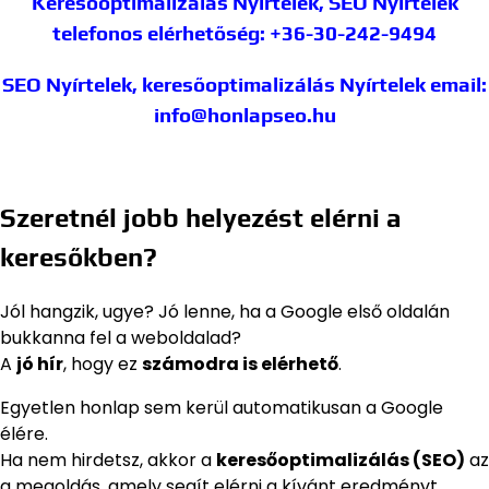
Keresőoptimalizálás Nyírtelek, SEO Nyírtelek
telefonos elérhetőség: +36-30-242-9494
SEO Nyírtelek, keresőoptimalizálás Nyírtelek
email:
info@honlapseo.hu
Szeretnél jobb helyezést elérni a
keresőkben?
Jól hangzik, ugye? Jó lenne, ha a Google első oldalán
bukkanna fel a weboldalad?
A
jó hír
, hogy ez
számodra is elérhető
.
Egyetlen honlap sem kerül automatikusan a Google
élére.
Ha nem hirdetsz, akkor a
keresőoptimalizálás (SEO)
az
a megoldás, amely segít elérni a kívánt eredményt.