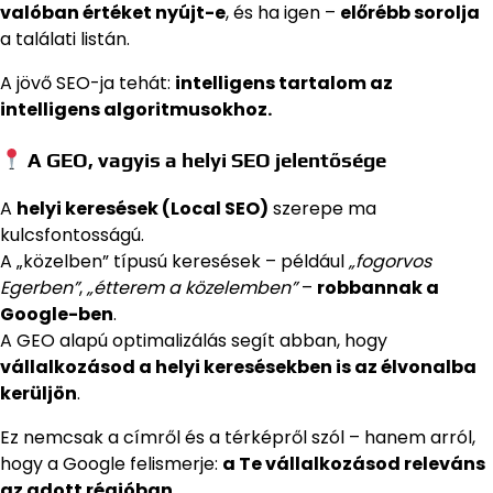
valóban értéket nyújt-e
, és ha igen –
előrébb sorolja
a találati listán.
A jövő SEO-ja tehát:
intelligens tartalom az
intelligens algoritmusokhoz.
A GEO, vagyis a helyi SEO jelentősége
A
helyi keresések (Local SEO)
szerepe ma
kulcsfontosságú.
A „közelben” típusú keresések – például
„fogorvos
Egerben”
,
„étterem a közelemben”
–
robbannak a
Google-ben
.
A GEO alapú optimalizálás segít abban, hogy
vállalkozásod a helyi keresésekben is az élvonalba
kerüljön
.
Ez nemcsak a címről és a térképről szól – hanem arról,
hogy a Google felismerje:
a Te vállalkozásod releváns
az adott régióban.