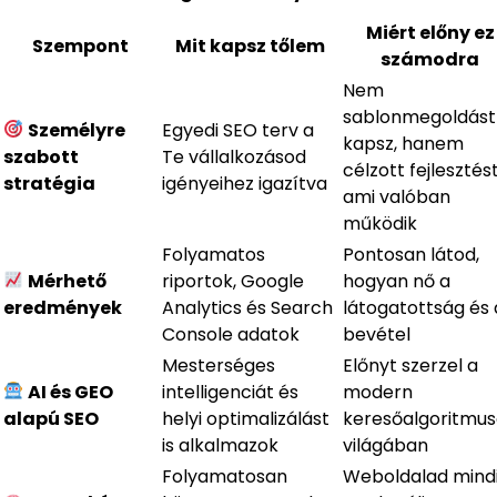
Miért előny ez
Szempont
Mit kapsz tőlem
számodra
Nem
sablonmegoldást
Személyre
Egyedi SEO terv a
kapsz, hanem
szabott
Te vállalkozásod
célzott fejlesztést
stratégia
igényeihez igazítva
ami valóban
működik
Folyamatos
Pontosan látod,
Mérhető
riportok, Google
hogyan nő a
eredmények
Analytics és Search
látogatottság és 
Console adatok
bevétel
Mesterséges
Előnyt szerzel a
AI és GEO
intelligenciát és
modern
alapú SEO
helyi optimalizálást
keresőalgoritmu
is alkalmazok
világában
Folyamatosan
Weboldalad mind