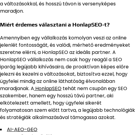
a változásokkal, és hosszú távon is versenyképes
maradjon.
Miért érdemes választani a HonlapSEO-t?
Amennyiben egy vállalkozás komolyan veszi az online
jelenlét fontosságát, és valódi, mérhető eredményeket
szeretne elérni, a HonlapSEO az ideális partner. A
HonlapSEO vállalkozás nem csak hogy reagál a SEO
iparág legújabb kihívásaira, de proaktívan képes előre
jelezni és kezelni a változásokat, biztosítva ezzel, hogy
ügyfelei mindig az online láthatóság élvonalában
maradjanak. A
HonlapSEO
tehát nem csupán egy SEO
szakember, hanem egy hosszú távú partner, aki
elkötelezett amellett, hogy ügyfelei sikerét
folyamatosan szem előtt tartva, a legújabb technológiák
és stratégiák alkalmazásával támogassa azokat.
AI-AEO-GEO