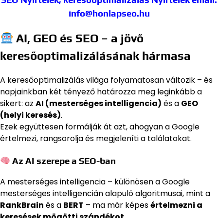
info@honlapseo.hu
AI, GEO és SEO – a jövő
keresőoptimalizálásának hármasa
A keresőoptimalizálás világa folyamatosan változik – és
napjainkban két tényező határozza meg leginkább a
sikert: az
AI (mesterséges intelligencia)
és a
GEO
(helyi keresés)
.
Ezek együttesen formálják át azt, ahogyan a Google
értelmezi, rangsorolja és megjeleníti a találatokat.
Az AI szerepe a SEO-ban
A mesterséges intelligencia – különösen a Google
mesterséges intelligencián alapuló algoritmusai, mint a
RankBrain
és a
BERT
– ma már képes
értelmezni a
keresések mögötti szándékot
.