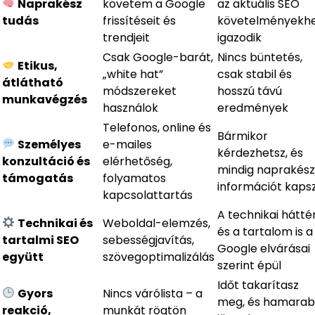
Naprakész
követem a Google
az aktuális SEO
tudás
frissítéseit és
követelményekh
trendjeit
igazodik
Csak Google-barát,
Nincs büntetés,
Etikus,
„white hat”
csak stabil és
átlátható
módszereket
hosszú távú
munkavégzés
használok
eredmények
Telefonos, online és
Bármikor
Személyes
e-mailes
kérdezhetsz, és
konzultáció és
elérhetőség,
mindig naprakész
támogatás
folyamatos
információt kaps
kapcsolattartás
A technikai hátté
Technikai és
Weboldal-elemzés,
és a tartalom is a
tartalmi SEO
sebességjavítás,
Google elvárásai
együtt
szövegoptimalizálás
szerint épül
Időt takarítasz
Gyors
Nincs várólista – a
meg, és hamara
reakció,
munkát rögtön