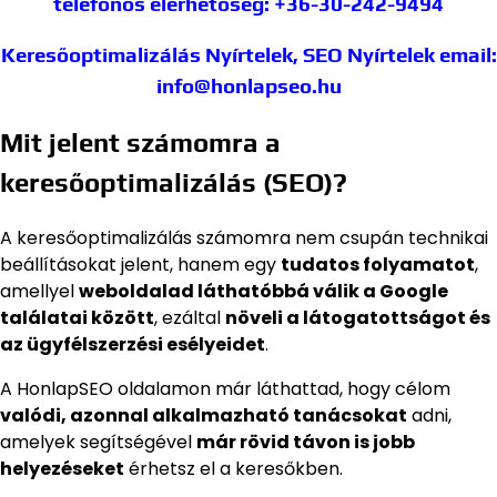
telefonos elérhetőség: +36-30-242-9494
Keresőoptimalizálás Nyírtelek, SEO Nyírtelek
email:
info@honlapseo.hu
Mit jelent számomra a
keresőoptimalizálás (SEO)?
A keresőoptimalizálás számomra nem csupán technikai
beállításokat jelent, hanem egy
tudatos folyamatot
,
amellyel
weboldalad láthatóbbá válik a Google
találatai között
, ezáltal
növeli a látogatottságot és
az ügyfélszerzési esélyeidet
.
A HonlapSEO oldalamon már láthattad, hogy célom
valódi, azonnal alkalmazható tanácsokat
adni,
amelyek segítségével
már rövid távon is jobb
helyezéseket
érhetsz el a keresőkben.