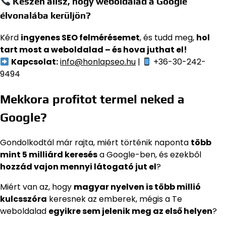
Készen állsz, hogy weboldalad a Google
élvonalába kerüljön?
Kérd
ingyenes SEO felmérésemet
, és tudd meg,
hol
tart most a weboldalad – és hova juthat el!
Kapcsolat:
info@honlapseo.hu
|
+36-30-242-
9494
Mekkora profitot termel neked a
Google?
Gondolkodtál már rajta, miért történik naponta
több
mint 5 milliárd keresés
a Google-ben, és ezekből
hozzád vajon mennyi látogató jut el
?
Miért van az, hogy
magyar nyelven is több millió
kulcsszóra
keresnek az emberek, mégis a Te
weboldalad
egyikre sem jelenik meg az első helyen
?