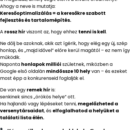
Ahogy a neve is mutatja:
Keresőoptimalizálás = a keresőkre szabott
fejlesztés és tartalomépítés.
A
rossz hír
viszont az, hogy ehhez
tenni is kell
.
Ne dőlj be azoknak, akik azt ígérik, hogy elég egy új, szép
honlap, és „majd idővel” előre kerül magától – ez nem így
működik.
Naponta
honlapok milliói
születnek, miközben a
Google első oldalán
mindössze 10 hely
van – és ezeket
most épp a konkurenseid foglalják el.
De van egy
remek hír
is:
senkinek sincs „örökös helye” ott.
Ha hajlandó vagy lépéseket tenni,
megelőzheted a
versenytársaidat
, és
elfoglalhatod a helyüket a
találati lista élén.