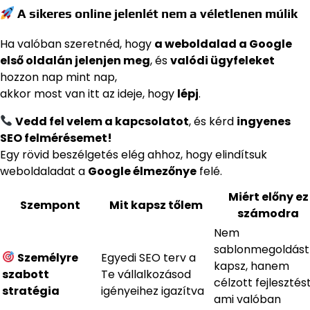
A sikeres online jelenlét nem a véletlenen múlik
Ha valóban szeretnéd, hogy
a weboldalad a Google
első oldalán jelenjen meg
, és
valódi ügyfeleket
hozzon nap mint nap,
akkor most van itt az ideje, hogy
lépj
.
Vedd fel velem a kapcsolatot
, és kérd
ingyenes
SEO felmérésemet!
Egy rövid beszélgetés elég ahhoz, hogy elindítsuk
weboldaladat a
Google élmezőnye
felé.
Miért előny ez
Szempont
Mit kapsz tőlem
számodra
Nem
sablonmegoldást
Személyre
Egyedi SEO terv a
kapsz, hanem
szabott
Te vállalkozásod
célzott fejlesztést
stratégia
igényeihez igazítva
ami valóban