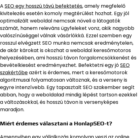
A
SEO egy hosszú távú befektetés
, amely megfelelő
kivitelezés esetén komoly megtérülést hozhat. Egy jól
optimalizált weboldal nemcsak növeli a látogatók
számát, hanem releváns ügyfeleket vonz, akik nagyobb
valószínűséggel válnak vásárlókká. Ezzel szemben egy
rosszul elvégzett SEO munka nemcsak eredménytelen,
de akár károkat is okozhat a weboldal keresőmotoros
helyezésében, ami hosszú távon forgalomcsökkenést és
bevételkiesést eredményezhet. Befektetni egy jó
SEO
szakértőbe
azért is érdemes, mert a keresőmotorok
algoritmusai folyamatosan változnak, és a verseny is
egyre intenzívebb. Egy tapasztalt SEO szakember segít
abban, hogy a weboldalad mindig lépést tartson ezekkel
a változásokkal, és hosszú távon is versenyképes
maradjon.
Miért érdemes választani a HonlapSEO-t?
Amennyiben egy vállalkozás komolyan veszi az online