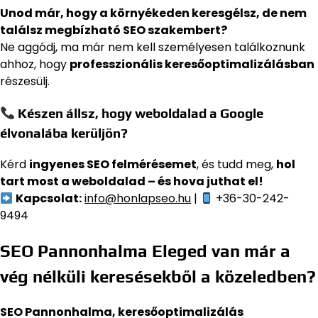
Unod már, hogy a környékeden keresgélsz, de nem
találsz megbízható SEO szakembert?
Ne aggódj, ma már nem kell személyesen találkoznunk
ahhoz, hogy
professzionális keresőoptimalizálásban
részesülj.
Készen állsz, hogy weboldalad a Google
élvonalába kerüljön?
Kérd
ingyenes SEO felmérésemet
, és tudd meg,
hol
tart most a weboldalad – és hova juthat el!
Kapcsolat:
info@honlapseo.hu
|
+36-30-242-
9494
SEO Pannonhalma Eleged van már a
vég nélküli keresésekből a közeledben?
SEO Pannonhalma, keresőoptimalizálás