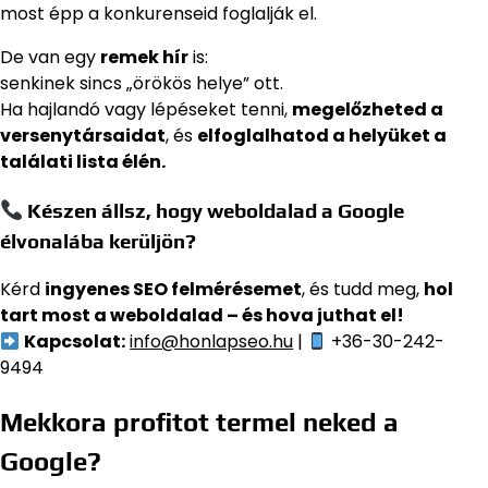
most épp a konkurenseid foglalják el.
De van egy
remek hír
is:
senkinek sincs „örökös helye” ott.
Ha hajlandó vagy lépéseket tenni,
megelőzheted a
versenytársaidat
, és
elfoglalhatod a helyüket a
találati lista élén.
Készen állsz, hogy weboldalad a Google
élvonalába kerüljön?
Kérd
ingyenes SEO felmérésemet
, és tudd meg,
hol
tart most a weboldalad – és hova juthat el!
Kapcsolat:
info@honlapseo.hu
|
+36-30-242-
9494
Mekkora profitot termel neked a
Google?