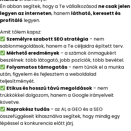
Én abban segítek, hogy a Te vállalkozásod
ne csak jelen
legyen az interneten
, hanem
látható, keresett és
profitáló
legyen.
Amit tőlem kapsz:
Személyre szabott SEO stratégia
– nem
sablonmegoldások, hanem a Te céljaidra épített terv.
Mérhető eredmények
– a számok önmagukért
beszélnek: több látogató, jobb pozíciók, több bevétel.
Folyamatos támogatás
– nem tűnök el a munka
után, figyelem és fejlesztem a weboldalad
teljesítményét.
Etikus és hosszú távú megoldások
– nem
trükkökkel dolgozom, hanem a Google irányelveit
követve.
Naprakész tudás
– az AI, a GEO és a SEO
összefüggéseit kihasználva segítek, hogy mindig egy
lépéssel a konkurencia előtt járj.