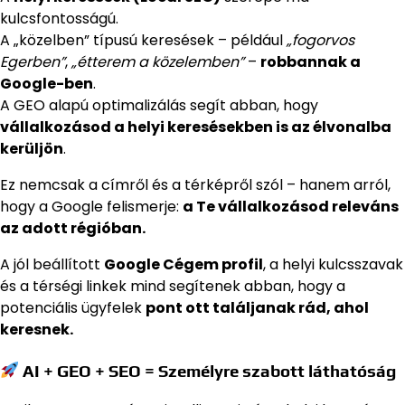
kulcsfontosságú.
A „közelben” típusú keresések – például
„fogorvos
Egerben”
,
„étterem a közelemben”
–
robbannak a
Google-ben
.
A GEO alapú optimalizálás segít abban, hogy
vállalkozásod a helyi keresésekben is az élvonalba
kerüljön
.
Ez nemcsak a címről és a térképről szól – hanem arról,
hogy a Google felismerje:
a Te vállalkozásod releváns
az adott régióban.
A jól beállított
Google Cégem profil
, a helyi kulcsszavak
és a térségi linkek mind segítenek abban, hogy a
potenciális ügyfelek
pont ott találjanak rád, ahol
keresnek.
AI + GEO + SEO = Személyre szabott láthatóság