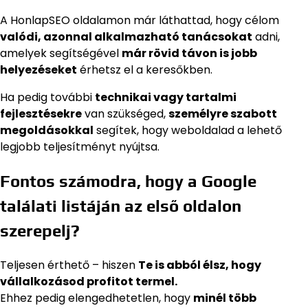
A HonlapSEO oldalamon már láthattad, hogy célom
valódi, azonnal alkalmazható tanácsokat
adni,
amelyek segítségével
már rövid távon is jobb
helyezéseket
érhetsz el a keresőkben.
Ha pedig további
technikai vagy tartalmi
fejlesztésekre
van szükséged,
személyre szabott
megoldásokkal
segítek, hogy weboldalad a lehető
legjobb teljesítményt nyújtsa.
Fontos számodra, hogy a Google
találati listáján az első oldalon
szerepelj?
Teljesen érthető – hiszen
Te is abból élsz, hogy
vállalkozásod profitot termel.
Ehhez pedig elengedhetetlen, hogy
minél több