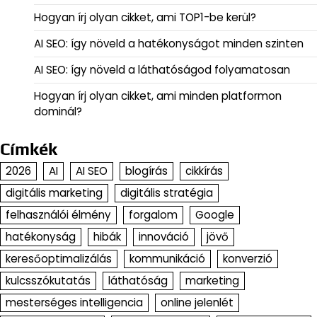
Hogyan írj olyan cikket, ami TOP1-be kerül?
AI SEO: így növeld a hatékonyságot minden szinten
AI SEO: így növeld a láthatóságod folyamatosan
Hogyan írj olyan cikket, ami minden platformon
dominál?
Címkék
2026
AI
AI SEO
blogírás
cikkírás
digitális marketing
digitális stratégia
felhasználói élmény
forgalom
Google
hatékonyság
hibák
innováció
jövő
keresőoptimalizálás
kommunikáció
konverzió
kulcsszókutatás
láthatóság
marketing
mesterséges intelligencia
online jelenlét