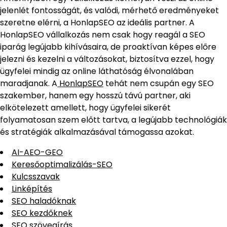
jelenlét fontosságát, és valódi, mérhető eredményeket
szeretne elérni, a HonlapSEO az ideális partner. A
HonlapSEO vállalkozás nem csak hogy reagál a SEO
iparág legújabb kihívásaira, de proaktívan képes előre
jelezni és kezelni a változásokat, biztosítva ezzel, hogy
ügyfelei mindig az online láthatóság élvonalában
maradjanak. A
HonlapSEO
tehát nem csupán egy SEO
szakember, hanem egy hosszú távú partner, aki
elkötelezett amellett, hogy ügyfelei sikerét
folyamatosan szem előtt tartva, a legújabb technológiák
és stratégiák alkalmazásával támogassa azokat.
AI-AEO-GEO
Keresőoptimalizálás-SEO
Kulcsszavak
Linképítés
SEO haladóknak
SEO kezdőknek
SEO szövegírás