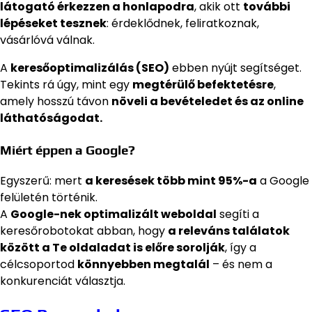
látogató érkezzen a honlapodra
, akik ott
további
lépéseket tesznek
: érdeklődnek, feliratkoznak,
vásárlóvá válnak.
A
keresőoptimalizálás (SEO)
ebben nyújt segítséget.
Tekints rá úgy, mint egy
megtérülő befektetésre
,
amely hosszú távon
növeli a bevételedet és az online
láthatóságodat.
Miért éppen a Google?
Egyszerű: mert
a keresések több mint 95%-a
a Google
felületén történik.
A
Google-nek optimalizált weboldal
segíti a
keresőrobotokat abban, hogy
a releváns találatok
között a Te oldaladat is előre sorolják
, így a
célcsoportod
könnyebben megtalál
– és nem a
konkurenciát választja.