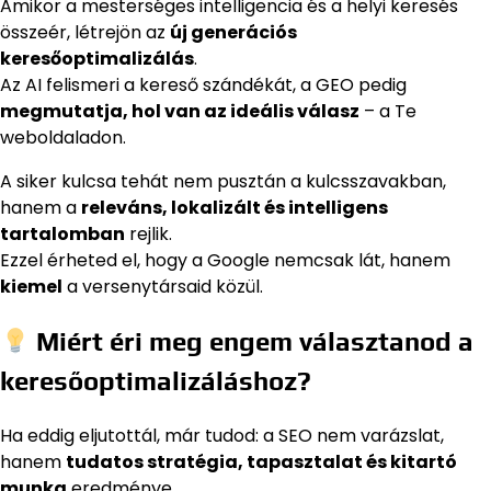
Amikor a mesterséges intelligencia és a helyi keresés
összeér, létrejön az
új generációs
keresőoptimalizálás
.
Az AI felismeri a kereső szándékát, a GEO pedig
megmutatja, hol van az ideális válasz
– a Te
weboldaladon.
A siker kulcsa tehát nem pusztán a kulcsszavakban,
hanem a
releváns, lokalizált és intelligens
tartalomban
rejlik.
Ezzel érheted el, hogy a Google nemcsak lát, hanem
kiemel
a versenytársaid közül.
Miért éri meg engem választanod a
keresőoptimalizáláshoz?
Ha eddig eljutottál, már tudod: a SEO nem varázslat,
hanem
tudatos stratégia, tapasztalat és kitartó
munka
eredménye.