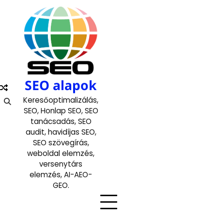
Skip
to
content
SEO alapok
Keresőoptimalizálás,
SEO, Honlap SEO, SEO
tanácsadás, SEO
audit, havidíjas SEO,
SEO szövegírás,
weboldal elemzés,
versenytárs
elemzés, AI-AEO-
GEO.