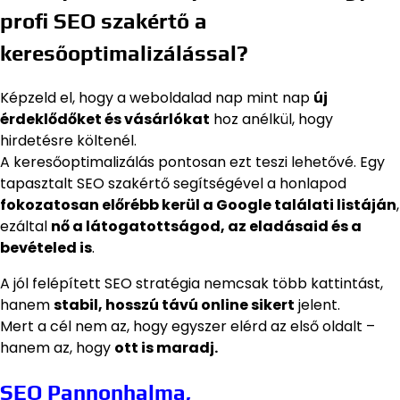
profi SEO szakértő a
keresőoptimalizálással?
Képzeld el, hogy a weboldalad nap mint nap
új
érdeklődőket és vásárlókat
hoz anélkül, hogy
hirdetésre költenél.
A keresőoptimalizálás pontosan ezt teszi lehetővé. Egy
tapasztalt SEO szakértő segítségével a honlapod
fokozatosan előrébb kerül a Google találati listáján
,
ezáltal
nő a látogatottságod, az eladásaid és a
bevételed is
.
A jól felépített SEO stratégia nemcsak több kattintást,
hanem
stabil, hosszú távú online sikert
jelent.
Mert a cél nem az, hogy egyszer elérd az első oldalt –
hanem az, hogy
ott is maradj.
SEO Pannonhalma,