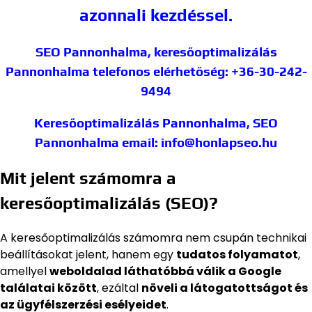
azonnali kezdéssel.
SEO Pannonhalma, keresőoptimalizálás
Pannonhalma
telefonos elérhetőség: +36-30-242-
9494
Keresőoptimalizálás Pannonhalma, SEO
Pannonhalma
email: info@honlapseo.hu
Mit jelent számomra a
keresőoptimalizálás (SEO)?
A keresőoptimalizálás számomra nem csupán technikai
beállításokat jelent, hanem egy
tudatos folyamatot
,
amellyel
weboldalad láthatóbbá válik a Google
találatai között
, ezáltal
növeli a látogatottságot és
az ügyfélszerzési esélyeidet
.