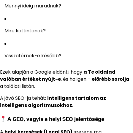
Mennyi ideig maradnak?
Mire kattintanak?
Visszatérnek-e később?
Ezek alapján a Google eldönti, hogy
a Te oldalad
valóban értéket nyújt-e
, és ha igen –
előrébb sorolja
a találati listán.
A jövő SEO-ja tehát:
intelligens tartalom az
intelligens algoritmusokhoz.
A GEO, vagyis a helyi SEO jelentősége
A
helyi keresések (Local SEO)
szerepe ma