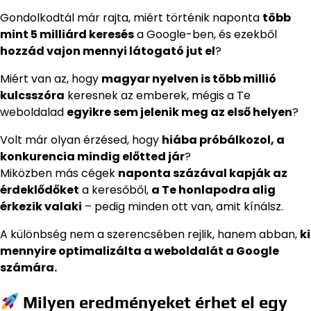
Gondolkodtál már rajta, miért történik naponta
több
mint 5 milliárd keresés
a Google-ben, és ezekből
hozzád vajon mennyi látogató jut el
?
Miért van az, hogy
magyar nyelven is több millió
kulcsszóra
keresnek az emberek, mégis a Te
weboldalad
egyikre sem jelenik meg az első helyen
?
Volt már olyan érzésed, hogy
hiába próbálkozol, a
konkurencia mindig előtted jár
?
Miközben más cégek
naponta százával kapják az
érdeklődőket
a keresőből,
a Te honlapodra alig
érkezik valaki
– pedig minden ott van, amit kínálsz.
A különbség nem a szerencsében rejlik, hanem abban,
ki
mennyire optimalizálta a weboldalát a Google
számára.
Milyen eredményeket érhet el egy