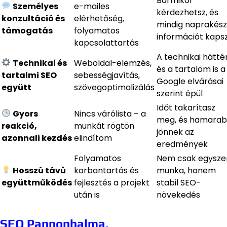
Bármikor
Személyes
e-mailes
kérdezhetsz, és
konzultáció és
elérhetőség,
mindig naprakész
támogatás
folyamatos
információt kaps
kapcsolattartás
A technikai hátté
Technikai és
Weboldal-elemzés,
és a tartalom is a
tartalmi SEO
sebességjavítás,
Google elvárásai
együtt
szövegoptimalizálás
szerint épül
Időt takarítasz
Gyors
Nincs várólista – a
meg, és hamara
reakció,
munkát rögtön
jönnek az
azonnali kezdés
elindítom
eredmények
Folyamatos
Nem csak egyszer
Hosszú távú
karbantartás és
munka, hanem
együttműködés
fejlesztés a projekt
stabil SEO-
után is
növekedés
SEO Pannonhalma,