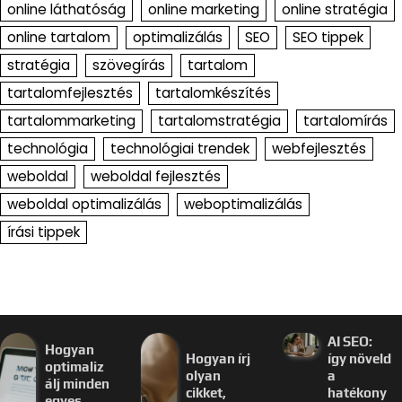
online láthatóság
online marketing
online stratégia
online tartalom
optimalizálás
SEO
SEO tippek
stratégia
szövegírás
tartalom
tartalomfejlesztés
tartalomkészítés
tartalommarketing
tartalomstratégia
tartalomírás
technológia
technológiai trendek
webfejlesztés
weboldal
weboldal fejlesztés
weboldal optimalizálás
weboptimalizálás
írási tippek
AI SEO:
Hogyan
Hogyan írj
így növeld
optimaliz
olyan
a
álj minden
cikket,
hatékony
egyes