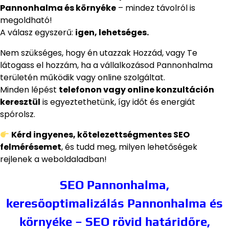
Pannonhalma és környéke
– mindez távolról is
megoldható!
A válasz egyszerű:
igen, lehetséges.
Nem szükséges, hogy én utazzak Hozzád, vagy Te
látogass el hozzám, ha a vállalkozásod Pannonhalma
területén működik vagy online szolgáltat.
Minden lépést
telefonon vagy online konzultáción
keresztül
is egyeztethetünk, így időt és energiát
spórolsz.
Kérd ingyenes, kötelezettségmentes SEO
felmérésemet
, és tudd meg, milyen lehetőségek
rejlenek a weboldaladban!
SEO Pannonhalma,
keresőoptimalizálás Pannonhalma és
környéke – SEO rövid határidőre,