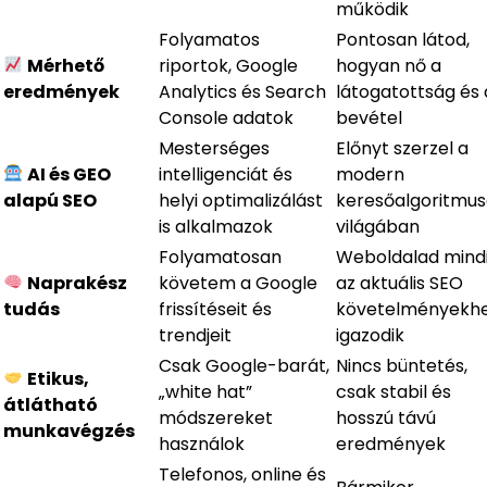
működik
Folyamatos
Pontosan látod,
Mérhető
riportok, Google
hogyan nő a
eredmények
Analytics és Search
látogatottság és 
Console adatok
bevétel
Mesterséges
Előnyt szerzel a
AI és GEO
intelligenciát és
modern
alapú SEO
helyi optimalizálást
keresőalgoritmu
is alkalmazok
világában
Folyamatosan
Weboldalad mind
Naprakész
követem a Google
az aktuális SEO
tudás
frissítéseit és
követelményekh
trendjeit
igazodik
Csak Google-barát,
Nincs büntetés,
Etikus,
„white hat”
csak stabil és
átlátható
módszereket
hosszú távú
munkavégzés
használok
eredmények
Telefonos, online és