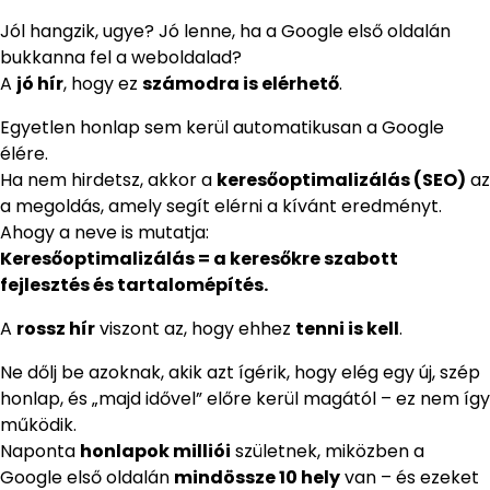
Jól hangzik, ugye? Jó lenne, ha a Google első oldalán
bukkanna fel a weboldalad?
A
jó hír
, hogy ez
számodra is elérhető
.
Egyetlen honlap sem kerül automatikusan a Google
élére.
Ha nem hirdetsz, akkor a
keresőoptimalizálás (SEO)
az
a megoldás, amely segít elérni a kívánt eredményt.
Ahogy a neve is mutatja:
Keresőoptimalizálás = a keresőkre szabott
fejlesztés és tartalomépítés.
A
rossz hír
viszont az, hogy ehhez
tenni is kell
.
Ne dőlj be azoknak, akik azt ígérik, hogy elég egy új, szép
honlap, és „majd idővel” előre kerül magától – ez nem így
működik.
Naponta
honlapok milliói
születnek, miközben a
Google első oldalán
mindössze 10 hely
van – és ezeket