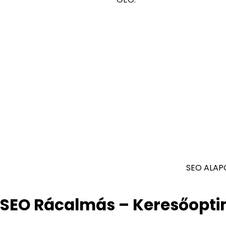
SEO ALAP
SEO Rácalmás – Keresőopti