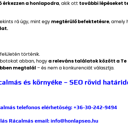
ó érkezzen a honlapodra
, akik ott
további lépéseket t
ekints rá úgy, mint egy
megtérülő befektetésre
, amely 
dat.
elületén történik.
obotokat abban, hogy
a releváns találatok között a Te
bben megtalál
– és nem a konkurenciát választja.
almás és környéke – SEO rövid határid
calmás
telefonos elérhetőség: +36-30-242-9494
álás Rácalmás
email: info@honlapseo.hu