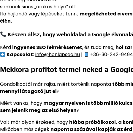
senkinek sincs „örökös helye” ott.
Ha hajlandó vagy lépéseket tenni,
megelőzheted a ver
élén.
Készen állsz, hogy weboldalad a Google élvonalá
Kérd
ingyenes SEO felmérésemet
, és tudd meg,
hol ta
Kapcsolat:
info@honlapseo.hu
|
+36-30-242-949
Mekkora profitot termel neked a Googl
Gondolkodtál már rajta, miért történik naponta
több min
mennyi látogató jut el
?
Miért van az, hogy
magyar nyelven is több millió kulc
sem jelenik meg az első helyen
?
Volt már olyan érzésed, hogy
hiába próbálkozol, a kon
Miközben más cégek
naponta százával kapják az érd