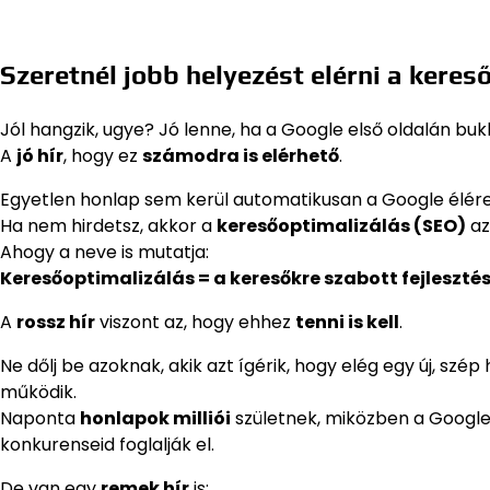
Szeretnél jobb helyezést elérni a kere
Jól hangzik, ugye? Jó lenne, ha a Google első oldalán bu
A
jó hír
, hogy ez
számodra is elérhető
.
Egyetlen honlap sem kerül automatikusan a Google élére
Ha nem hirdetsz, akkor a
keresőoptimalizálás (SEO)
az
Ahogy a neve is mutatja:
Keresőoptimalizálás = a keresőkre szabott fejleszté
A
rossz hír
viszont az, hogy ehhez
tenni is kell
.
Ne dőlj be azoknak, akik azt ígérik, hogy elég egy új, szé
működik.
Naponta
honlapok milliói
születnek, miközben a Google
konkurenseid foglalják el.
De van egy
remek hír
is: