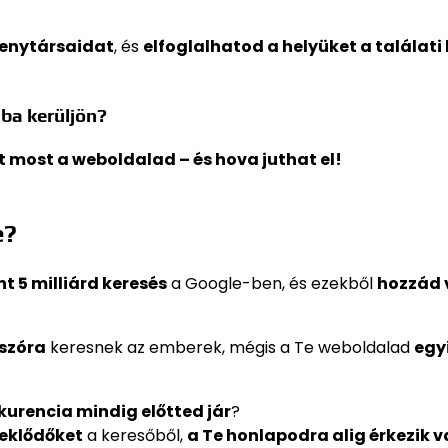
senytársaidat
, és
elfoglalhatod a helyüket a találati 
ba kerüljön?
rt most a weboldalad – és hova juthat el!
4
e?
t 5 milliárd keresés
a Google-ben, és ezekből
hozzád 
sszóra
keresnek az emberek, mégis a Te weboldalad
egy
kurencia mindig előtted jár
?
eklődőket
a keresőből,
a Te honlapodra alig érkezik v