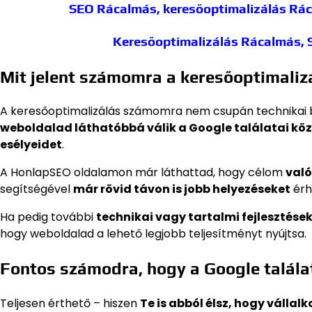
SEO Rácalmás, keresőoptimalizálás Rá
Keresőoptimalizálás Rácalmás,
Mit jelent számomra a keresőoptimaliz
A keresőoptimalizálás számomra nem csupán technikai b
weboldalad láthatóbbá válik a Google találatai kö
esélyeidet
.
A HonlapSEO oldalamon már láthattad, hogy célom
való
segítségével
már rövid távon is jobb helyezéseket
érh
Ha pedig további
technikai vagy tartalmi fejlesztése
hogy weboldalad a lehető legjobb teljesítményt nyújtsa.
Fontos számodra, hogy a Google találati
Teljesen érthető – hiszen
Te is abból élsz, hogy vállal