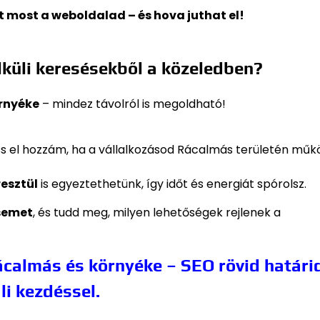
rt most a weboldalad – és hova juthat el!
4
küli keresésekből a közeledben?
rnyéke
– mindez távolról is megoldható!
s el hozzám, ha a vállalkozásod Rácalmás területén műk
resztül
is egyeztethetünk, így időt és energiát spórolsz.
semet
, és tudd meg, milyen lehetőségek rejlenek a
calmás és környéke – SEO rövid határi
li kezdéssel.