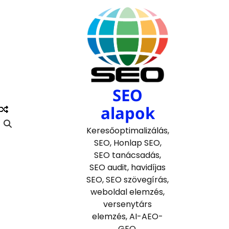
Skip
to
content
SEO
alapok
Keresőoptimalizálás,
SEO, Honlap SEO,
SEO tanácsadás,
SEO audit, havidíjas
SEO, SEO szövegírás,
weboldal elemzés,
versenytárs
elemzés, AI-AEO-
GEO.