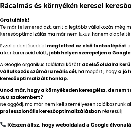
Rácalmás és környékén keresel kereső
Gratulálok!
Te már felismered azt, amit a legtöbb vállalkozás még m
keresőoptimalizálás ma már nem luxus, hanem alapfeltét
Ezzel a döntéseddel
megtetted az első fontos lépést
a
a konkurenseid előtt,
jobb helyen szerepeljen a Google 
A Google organikus találatai között
az első oldalra ker
vállalkozás számára reális cél
, ha megérti, hogy
a jó 
keresőoptimalizált honlap.
Unod már, hogy a környékeden keresgélsz, de nem 
SEO szakembert?
Ne aggódj, ma már nem kell személyesen találkoznunk a
professzionális keresőoptimalizálásban
részesülj.
Készen állsz, hogy weboldalad a Google élvonalá