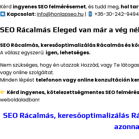
Kérd
ingyenes SEO felmérésemet
, és tudd meg,
hol ta
Kapcsolat:
info@honlapseo.hu
|
+36-30-242-949
SEO Rácalmás Eleged van már a vég nél
SEO Rácalmás, keresőoptimalizálás Rácalmás és kö
A válasz egyszerű:
igen, lehetséges.
Nem szükséges, hogy én utazzak Hozzád, vagy Te látogas
vagy online szolgáltat.
Minden lépést
telefonon vagy online konzultáción ke
Kérd ingyenes, kötelezettségmentes SEO felméré
weboldaladban!
SEO Rácalmás, keresőoptimalizálás Rá
azonna