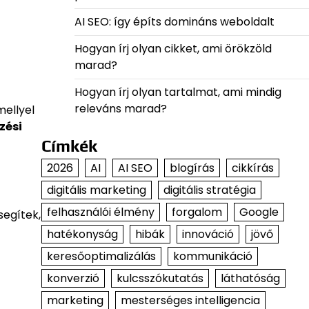
AI SEO: így építs domináns weboldalt
Hogyan írj olyan cikket, ami örökzöld
marad?
Hogyan írj olyan tartalmat, ami mindig
releváns marad?
mellyel
zési
Címkék
2026
AI
AI SEO
blogírás
cikkírás
digitális marketing
digitális stratégia
felhasználói élmény
forgalom
Google
segítek,
hatékonyság
hibák
innováció
jövő
keresőoptimalizálás
kommunikáció
konverzió
kulcsszókutatás
láthatóság
marketing
mesterséges intelligencia