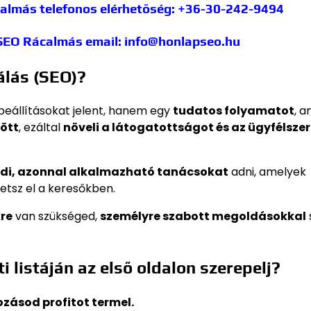
calmás
telefonos elérhetőség: +36-30-242-9494
 SEO Rácalmás
email: info@honlapseo.hu
álás (SEO)?
eállításokat jelent, hanem egy
tudatos folyamatot
, a
zött
, ezáltal
növeli a látogatottságot és az ügyfélszer
di, azonnal alkalmazható tanácsokat
adni, amelyek
etsz el a keresőkben.
kre
van szükséged,
személyre szabott megoldásokkal
 listáján az első oldalon szerepelj?
kozásod profitot termel.