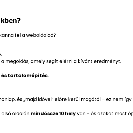
sőkben?
kkanna fel a weboldalad?
.
 a megoldás, amely segít elérni a kívánt eredményt.
s és tartalomépítés.
p honlap, és „majd idővel” előre kerül magától – ez nem így
 első oldalán
mindössze 10 hely
van – és ezeket most é