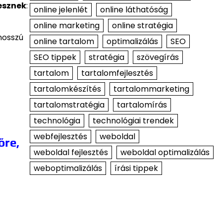
esznek
:
online jelenlét
online láthatóság
online marketing
online stratégia
hosszú
online tartalom
optimalizálás
SEO
SEO tippek
stratégia
szövegírás
tartalom
tartalomfejlesztés
tartalomkészítés
tartalommarketing
tartalomstratégia
tartalomírás
technológia
technológiai trendek
webfejlesztés
weboldal
őre,
weboldal fejlesztés
weboldal optimalizálás
weboptimalizálás
írási tippek