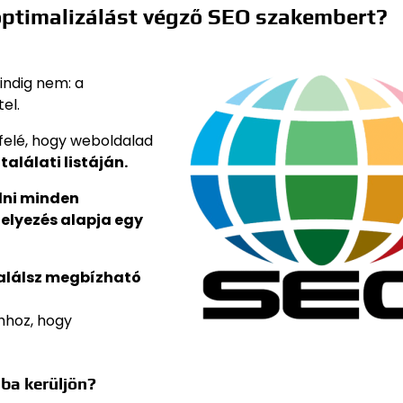
optimalizálást végző SEO szakembert?
indig nem: a
el.
felé, hogy weboldalad
találati listáján.
ülni minden
helyezés alapja egy
találsz megbízható
hhoz, hogy
ba kerüljön?