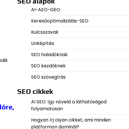
SEO alapok
AI-AEO-GEO
Keresőoptimalizálás-SEO
Kulcsszavak
Linképítés
SEO haladóknak
ödik
SEO kezdőknek
SEO szövegírás
SEO cikkek
AI SEO: így növeld a láthatóságod
dőre,
folyamatosan
Hogyan írj olyan cikket, ami minden
platformon dominál?