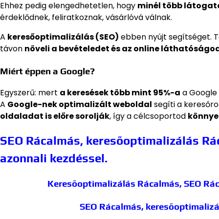
Ehhez pedig elengedhetetlen, hogy
minél több látogat
érdeklődnek, feliratkoznak, vásárlóvá válnak.
A
keresőoptimalizálás (SEO)
ebben nyújt segítséget. T
távon
növeli a bevételedet és az online láthatóságo
Miért éppen a Google?
Egyszerű: mert
a keresések több mint 95%-a
a Google f
A
Google-nek optimalizált weboldal
segíti a keresőr
oldaladat is előre sorolják
, így a célcsoportod
könnye
SEO Rácalmás, keresőoptimalizálás Rác
azonnali kezdéssel.
Keresőoptimalizálás Rácalmás, SEO Rá
SEO Rácalmás, keresőoptimaliz