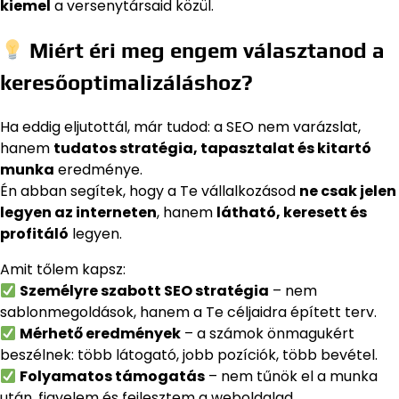
kiemel
a versenytársaid közül.
Miért éri meg engem választanod a
keresőoptimalizáláshoz?
Ha eddig eljutottál, már tudod: a SEO nem varázslat,
hanem
tudatos stratégia, tapasztalat és kitartó
munka
eredménye.
Én abban segítek, hogy a Te vállalkozásod
ne csak jelen
legyen az interneten
, hanem
látható, keresett és
profitáló
legyen.
Amit tőlem kapsz:
Személyre szabott SEO stratégia
– nem
sablonmegoldások, hanem a Te céljaidra épített terv.
Mérhető eredmények
– a számok önmagukért
beszélnek: több látogató, jobb pozíciók, több bevétel.
Folyamatos támogatás
– nem tűnök el a munka
után, figyelem és fejlesztem a weboldalad