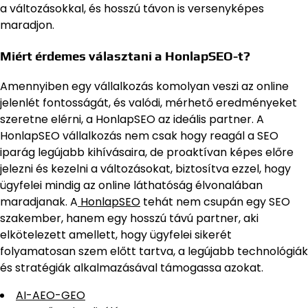
a változásokkal, és hosszú távon is versenyképes
maradjon.
Miért érdemes választani a HonlapSEO-t?
Amennyiben egy vállalkozás komolyan veszi az online
jelenlét fontosságát, és valódi, mérhető eredményeket
szeretne elérni, a HonlapSEO az ideális partner. A
HonlapSEO vállalkozás nem csak hogy reagál a SEO
iparág legújabb kihívásaira, de proaktívan képes előre
jelezni és kezelni a változásokat, biztosítva ezzel, hogy
ügyfelei mindig az online láthatóság élvonalában
maradjanak. A
HonlapSEO
tehát nem csupán egy SEO
szakember, hanem egy hosszú távú partner, aki
elkötelezett amellett, hogy ügyfelei sikerét
folyamatosan szem előtt tartva, a legújabb technológiák
és stratégiák alkalmazásával támogassa azokat.
AI-AEO-GEO