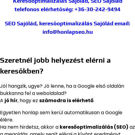
Keresőoptimalizálás Sajólád, SEO Sajólád
telefonos elérhetőség: +36-30-242-9494
SEO Sajólád, keresőoptimalizálás Sajólád
email:
info@honlapseo.hu
Szeretnél jobb helyezést elérni a
keresőkben?
Jól hangzik, ugye? Jó lenne, ha a Google első oldalán
bukkanna fel a weboldalad?
A
jó hír
, hogy ez
számodra is elérhető
.
Egyetlen honlap sem kerül automatikusan a Google
élére.
Ha nem hirdetsz, akkor a
keresőoptimalizálás (SEO)
az
a megoldás, amely segít elérni a kívánt eredményt.