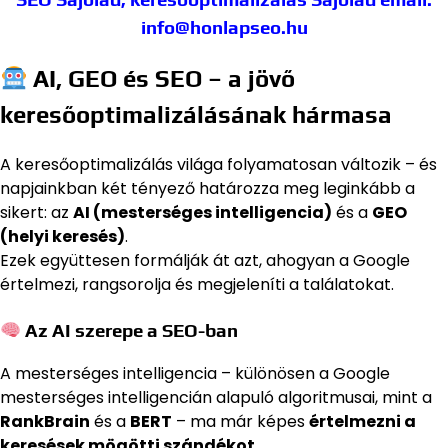
info@honlapseo.hu
AI, GEO és SEO – a jövő
keresőoptimalizálásának hármasa
A keresőoptimalizálás világa folyamatosan változik – és
napjainkban két tényező határozza meg leginkább a
sikert: az
AI (mesterséges intelligencia)
és a
GEO
(helyi keresés)
.
Ezek együttesen formálják át azt, ahogyan a Google
értelmezi, rangsorolja és megjeleníti a találatokat.
Az AI szerepe a SEO-ban
A mesterséges intelligencia – különösen a Google
mesterséges intelligencián alapuló algoritmusai, mint a
RankBrain
és a
BERT
– ma már képes
értelmezni a
keresések mögötti szándékot
.