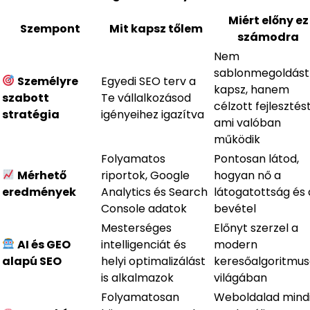
Miért előny ez
Szempont
Mit kapsz tőlem
számodra
Nem
sablonmegoldást
Személyre
Egyedi SEO terv a
kapsz, hanem
szabott
Te vállalkozásod
célzott fejlesztést
stratégia
igényeihez igazítva
ami valóban
működik
Folyamatos
Pontosan látod,
Mérhető
riportok, Google
hogyan nő a
eredmények
Analytics és Search
látogatottság és 
Console adatok
bevétel
Mesterséges
Előnyt szerzel a
AI és GEO
intelligenciát és
modern
alapú SEO
helyi optimalizálást
keresőalgoritmu
is alkalmazok
világában
Folyamatosan
Weboldalad mind