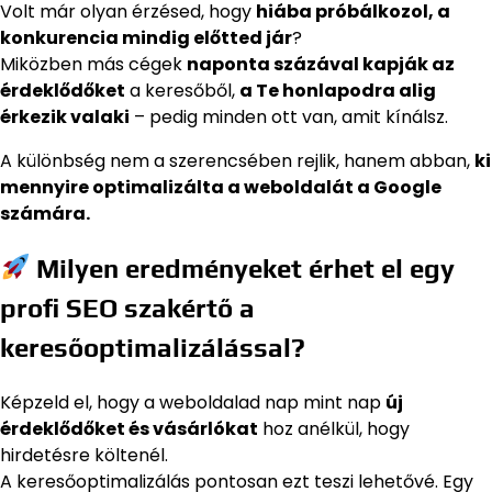
Volt már olyan érzésed, hogy
hiába próbálkozol, a
konkurencia mindig előtted jár
?
Miközben más cégek
naponta százával kapják az
érdeklődőket
a keresőből,
a Te honlapodra alig
érkezik valaki
– pedig minden ott van, amit kínálsz.
A különbség nem a szerencsében rejlik, hanem abban,
ki
mennyire optimalizálta a weboldalát a Google
számára.
Milyen eredményeket érhet el egy
profi SEO szakértő a
keresőoptimalizálással?
Képzeld el, hogy a weboldalad nap mint nap
új
érdeklődőket és vásárlókat
hoz anélkül, hogy
hirdetésre költenél.
A keresőoptimalizálás pontosan ezt teszi lehetővé. Egy