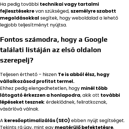
Ha pedig további
technikai vagy tartalmi
fejlesztésekre
van szükséged,
személyre szabott
megoldásokkal
segítek, hogy weboldalad a lehető
legjobb teljesítményt nyújtsa.
Fontos számodra, hogy a Google
találati listáján az első oldalon
szerepelj?
Teljesen érthető – hiszen
Te is abból élsz, hogy
vállalkozásod profitot termel.
Ehhez pedig elengedhetetlen, hogy
minél több
látogató érkezzen a honlapodra
, akik ott
további
lépéseket tesznek
: érdeklődnek, feliratkoznak,
vásárlóvá válnak.
A
keresőoptimalizálás (SEO)
ebben nyújt segítséget.
Tekints rá úgy, mint egy
megtérülő befektetésre
,