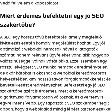
Vedd fel Velem a kapcsolatot
Miért érdemes befektetni egy jó SEO
szakértőbe?
A
SEO egy hosszú távú befektetés
, amely megfelelő
kivitelezés esetén komoly megtérülést hozhat. Egy jól
optimalizált weboldal nemcsak növeli a látogatók
számát, hanem releváns ügyfeleket vonz, akik nagyobb
valószínűséggel válnak vásárlókká. Ezzel szemben egy
rosszul elvégzett SEO munka nemcsak eredménytelen,
de akár károkat is okozhat a weboldal keresőmotoros
helyezésében, ami hosszú távon forgalomcsökkenést és
bevételkiesést eredményezhet. Befektetni egy jó
SEO
szakértőbe
azért is érdemes, mert a keresőmotorok
algoritmusai folyamatosan változnak, és a verseny is
egyre intenzívebb. Egy tapasztalt SEO szakember segít
abban, hogy a weboldalad mindig lépést tartson ezekkel