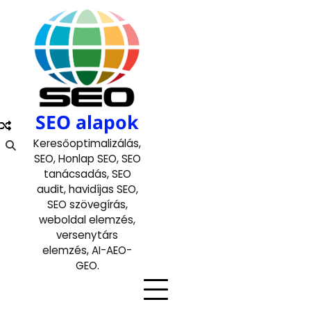
Skip
to
content
SEO alapok
Keresőoptimalizálás,
SEO, Honlap SEO, SEO
tanácsadás, SEO
audit, havidíjas SEO,
SEO szövegírás,
weboldal elemzés,
versenytárs
elemzés, AI-AEO-
GEO.