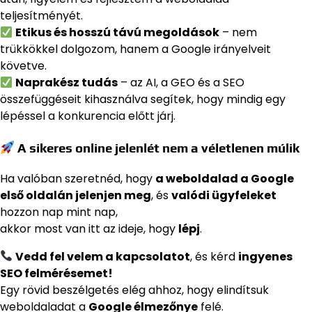
teljesítményét.
Etikus és hosszú távú megoldások
– nem
trükkökkel dolgozom, hanem a Google irányelveit
követve.
Naprakész tudás
– az AI, a GEO és a SEO
összefüggéseit kihasználva segítek, hogy mindig egy
lépéssel a konkurencia előtt járj.
A sikeres online jelenlét nem a véletlenen múlik
Ha valóban szeretnéd, hogy
a weboldalad a Google
első oldalán jelenjen meg
, és
valódi ügyfeleket
hozzon nap mint nap,
akkor most van itt az ideje, hogy
lépj
.
Vedd fel velem a kapcsolatot
, és kérd
ingyenes
SEO felmérésemet!
Egy rövid beszélgetés elég ahhoz, hogy elindítsuk
weboldaladat a
Google élmezőnye
felé.