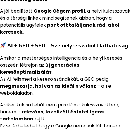
A jól beállított
Google Cégem profil
, a helyi kulcsszavak
és a térségi linkek mind segítenek abban, hogy a
potenciális ügyfelek
pont ott találjanak rád, ahol
keresnek.
AI + GEO + SEO = Személyre szabott láthatóság
Amikor a mesterséges intelligencia és a helyi keresés
összeér, létrejön az
új generációs
keresőoptimalizálás
.
Az AI felismeri a kereső szándékát, a GEO pedig
megmutatja, hol van az ideális válasz
– a Te
weboldaladon.
A siker kulcsa tehát nem pusztán a kulcsszavakban,
hanem a
releváns, lokalizált és intelligens
tartalomban
rejlik.
Ezzel érheted el, hogy a Google nemcsak lát, hanem