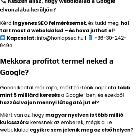
Készen állsz, hogy weboldalad a Google
élvonalába kerüljön?
Kérd
ingyenes SEO felmérésemet
, és tudd meg,
hol
tart most a weboldalad – és hova juthat el!
Kapcsolat:
info@honlapseo.hu
|
+36-30-242-
9494
Mekkora profitot termel neked a
Google?
Gondolkodtál már rajta, miért történik naponta
több
mint 5 milliárd keresés
a Google-ben, és ezekből
hozzád vajon mennyi látogató jut el
?
Miért van az, hogy
magyar nyelven is több millió
kulcsszóra
keresnek az emberek, mégis a Te
weboldalad
egyikre sem jelenik meg az első helyen
?