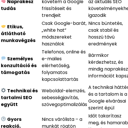
Naprakész
követem a Google
az aktuális SEO
tudás
frissítéseit és
követelményekh
trendjeit
igazodik
Csak Google-barát,
Nincs büntetés,
Etikus,
„white hat”
csak stabil és
átlátható
módszereket
hosszú távú
munkavégzés
használok
eredmények
Telefonos, online és
Bármikor
Személyes
e-mailes
kérdezhetsz, és
konzultáció és
elérhetőség,
mindig naprakész
támogatás
folyamatos
információt kaps
kapcsolattartás
A technikai hátté
Technikai és
Weboldal-elemzés,
és a tartalom is a
tartalmi SEO
sebességjavítás,
Google elvárásai
együtt
szövegoptimalizálás
szerint épül
Időt takarítasz
Gyors
Nincs várólista – a
meg, és hamara
reakció,
munkát rögtön