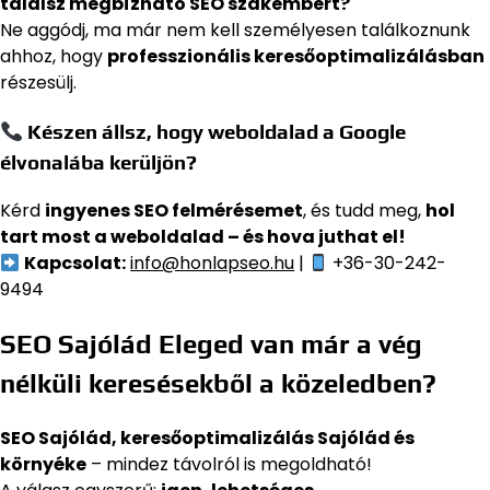
találsz megbízható SEO szakembert?
Ne aggódj, ma már nem kell személyesen találkoznunk
ahhoz, hogy
professzionális keresőoptimalizálásban
részesülj.
Készen állsz, hogy weboldalad a Google
élvonalába kerüljön?
Kérd
ingyenes SEO felmérésemet
, és tudd meg,
hol
tart most a weboldalad – és hova juthat el!
Kapcsolat:
info@honlapseo.hu
|
+36-30-242-
9494
SEO Sajólád Eleged van már a vég
nélküli keresésekből a közeledben?
SEO Sajólád, keresőoptimalizálás Sajólád és
környéke
– mindez távolról is megoldható!