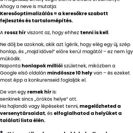
Ahogy a neve is mutatja:
Keresőoptimalizálás = a keresőkre szabott
fejlesztés és tartalomépítés.
A
rossz hír
viszont az, hogy ehhez
tenni is kell
.
Ne dőlj be azoknak, akik azt ígérik, hogy elég egy új, szép
honlap, és „majd idővel” előre kerül magától – ez nem így
működik.
Naponta
honlapok milliói
születnek, miközben a
Google első oldalán
mindössze 10 hely
van – és ezeket
most épp a konkurenseid foglalják el.
De van egy
remek hír
is:
senkinek sincs „örökös helye” ott.
Ha hajlandó vagy lépéseket tenni,
megelőzheted a
versenytársaidat
, és
elfoglalhatod a helyüket a
találati lista élén.