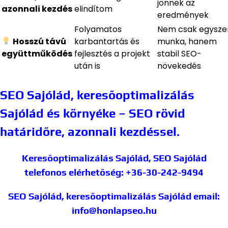
jönnek az
azonnali kezdés
elindítom
eredmények
Folyamatos
Nem csak egyszer
Hosszú távú
karbantartás és
munka, hanem
együttműködés
fejlesztés a projekt
stabil SEO-
után is
növekedés
SEO Sajólád, keresőoptimalizálás
Sajólád és környéke – SEO rövid
határidőre, azonnali kezdéssel.
Keresőoptimalizálás Sajólád, SEO Sajólád
telefonos elérhetőség: +36-30-242-9494
SEO Sajólád, keresőoptimalizálás Sajólád
email:
info@honlapseo.hu