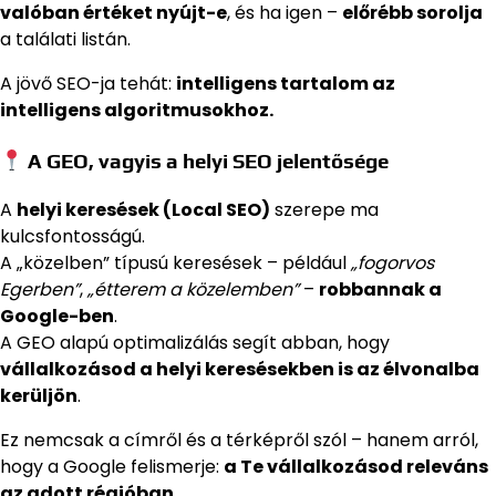
valóban értéket nyújt-e
, és ha igen –
előrébb sorolja
a találati listán.
A jövő SEO-ja tehát:
intelligens tartalom az
intelligens algoritmusokhoz.
A GEO, vagyis a helyi SEO jelentősége
A
helyi keresések (Local SEO)
szerepe ma
kulcsfontosságú.
A „közelben” típusú keresések – például
„fogorvos
Egerben”
,
„étterem a közelemben”
–
robbannak a
Google-ben
.
A GEO alapú optimalizálás segít abban, hogy
vállalkozásod a helyi keresésekben is az élvonalba
kerüljön
.
Ez nemcsak a címről és a térképről szól – hanem arról,
hogy a Google felismerje:
a Te vállalkozásod releváns
az adott régióban.