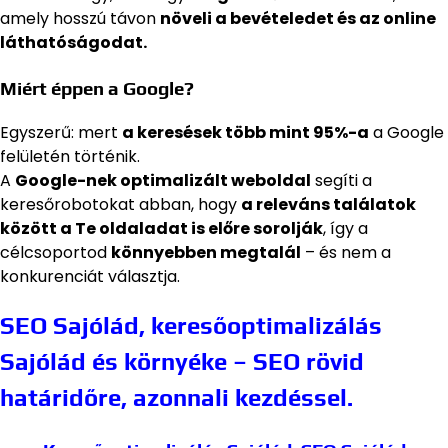
amely hosszú távon
növeli a bevételedet és az online
láthatóságodat.
Miért éppen a Google?
Egyszerű: mert
a keresések több mint 95%-a
a Google
felületén történik.
A
Google-nek optimalizált weboldal
segíti a
keresőrobotokat abban, hogy
a releváns találatok
között a Te oldaladat is előre sorolják
, így a
célcsoportod
könnyebben megtalál
– és nem a
konkurenciát választja.
SEO Sajólád, keresőoptimalizálás
Sajólád és környéke – SEO rövid
határidőre, azonnali kezdéssel.