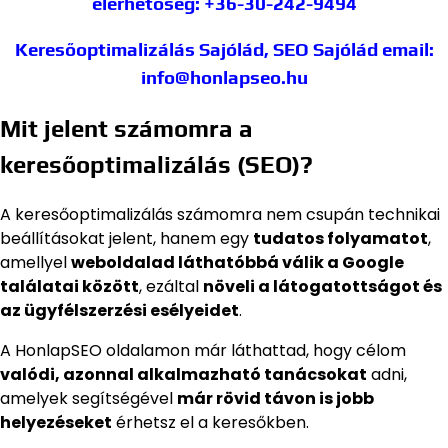
elérhetőség: +36-30-242-9494
Keresőoptimalizálás Sajólád, SEO Sajólád
email:
info@honlapseo.hu
Mit jelent számomra a
keresőoptimalizálás (SEO)?
A keresőoptimalizálás számomra nem csupán technikai
beállításokat jelent, hanem egy
tudatos folyamatot
,
amellyel
weboldalad láthatóbbá válik a Google
találatai között
, ezáltal
növeli a látogatottságot és
az ügyfélszerzési esélyeidet
.
A HonlapSEO oldalamon már láthattad, hogy célom
valódi, azonnal alkalmazható tanácsokat
adni,
amelyek segítségével
már rövid távon is jobb
helyezéseket
érhetsz el a keresőkben.