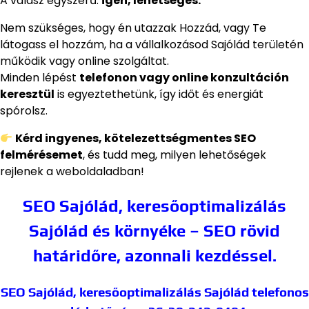
A válasz egyszerű:
igen, lehetséges.
Nem szükséges, hogy én utazzak Hozzád, vagy Te
látogass el hozzám, ha a vállalkozásod Sajólád területén
működik vagy online szolgáltat.
Minden lépést
telefonon vagy online konzultáción
keresztül
is egyeztethetünk, így időt és energiát
spórolsz.
Kérd ingyenes, kötelezettségmentes SEO
felmérésemet
, és tudd meg, milyen lehetőségek
rejlenek a weboldaladban!
SEO Sajólád, keresőoptimalizálás
Sajólád és környéke – SEO rövid
határidőre, azonnali kezdéssel.
SEO Sajólád, keresőoptimalizálás Sajólád
telefonos