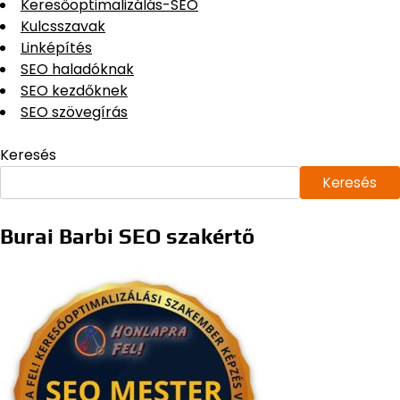
Keresőoptimalizálás-SEO
Kulcsszavak
Linképítés
SEO haladóknak
SEO kezdőknek
SEO szövegírás
Keresés
Keresés
Burai Barbi SEO szakértő