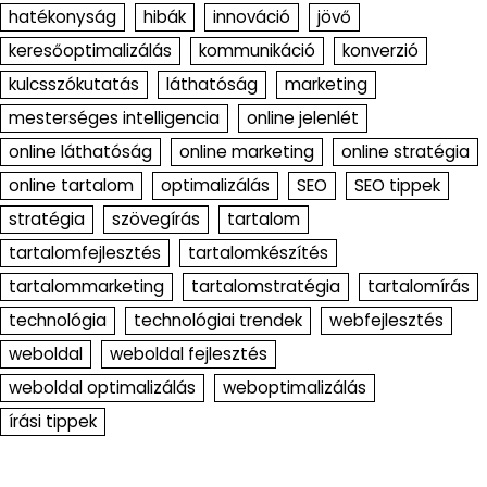
hatékonyság
hibák
innováció
jövő
keresőoptimalizálás
kommunikáció
konverzió
kulcsszókutatás
láthatóság
marketing
mesterséges intelligencia
online jelenlét
online láthatóság
online marketing
online stratégia
online tartalom
optimalizálás
SEO
SEO tippek
stratégia
szövegírás
tartalom
tartalomfejlesztés
tartalomkészítés
tartalommarketing
tartalomstratégia
tartalomírás
technológia
technológiai trendek
webfejlesztés
weboldal
weboldal fejlesztés
weboldal optimalizálás
weboptimalizálás
írási tippek