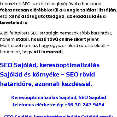
tapasztalt SEO szakértő segítségével a honlapod
fokozatosan előrébb kerül a Google találati listáján
,
ezáltal
nő a látogatottságod, az eladásaid és a
bevételed is
.
A jól felépített SEO stratégia nemcsak több kattintást,
hanem
stabil, hosszú távú online sikert
jelent.
Mert a cél nem az, hogy egyszer elérd az első oldalt –
hanem az, hogy
ott is maradj.
SEO Sajólád, keresőoptimalizálás
Sajólád és környéke – SEO rövid
határidőre, azonnali kezdéssel.
Keresőoptimalizálás Sajólád, SEO Sajólád
telefonos elérhetőség: +36-30-242-9494
SEO Sajólád, keresőoptimalizálás Sajólád
email: