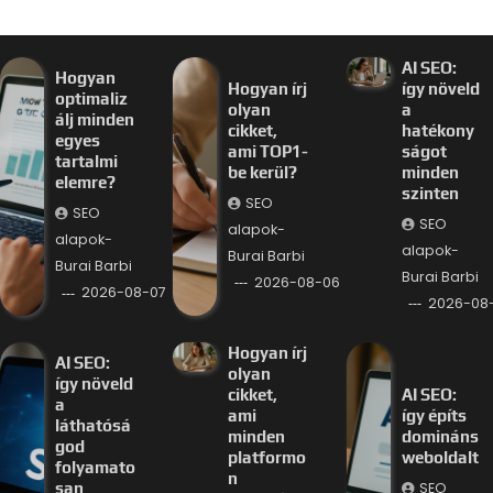
AI SEO:
Hogyan
Hogyan írj
így növeld
optimaliz
olyan
a
álj minden
cikket,
hatékony
egyes
ami TOP1-
ságot
tartalmi
be kerül?
minden
elemre?
szinten
SEO
SEO
SEO
alapok-
alapok-
alapok-
Burai Barbi
Burai Barbi
Burai Barbi
2026-08-06
2026-08-07
2026-08
Hogyan írj
AI SEO:
olyan
így növeld
cikket,
AI SEO:
a
ami
így építs
láthatósá
minden
domináns
god
platformo
weboldalt
folyamato
n
SEO
san