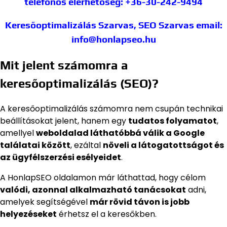
telefonos elérhetőség: +36-30-242-9494
Keresőoptimalizálás Szarvas, SEO Szarvas
email:
info@honlapseo.hu
Mit jelent számomra a
keresőoptimalizálás (SEO)?
A keresőoptimalizálás számomra nem csupán technikai
beállításokat jelent, hanem egy
tudatos folyamatot
,
amellyel
weboldalad láthatóbbá válik a Google
találatai között
, ezáltal
növeli a látogatottságot és
az ügyfélszerzési esélyeidet
.
A HonlapSEO oldalamon már láthattad, hogy célom
valódi, azonnal alkalmazható tanácsokat
adni,
amelyek segítségével
már rövid távon is jobb
helyezéseket
érhetsz el a keresőkben.