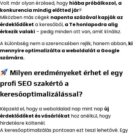
Volt már olyan érzésed, hogy
hiába próbálkozol, a
konkurencia mindig előtted jár
?
Miközben más cégek
naponta százával kapják az
érdeklődőket
a keresőből,
a Te honlapodra alig
érkezik valaki
– pedig minden ott van, amit kínálsz.
A különbség nem a szerencsében rejlik, hanem abban,
ki
mennyire optimalizálta a weboldalát a Google
számára.
Milyen eredményeket érhet el egy
profi SEO szakértő a
keresőoptimalizálással?
Képzeld el, hogy a weboldalad nap mint nap
új
érdeklődőket és vásárlókat
hoz anélkül, hogy
hirdetésre költenél.
A keresőoptimalizálás pontosan ezt teszi lehetővé. Egy