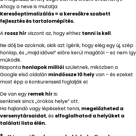
Ahogy a neve is mutatja:
Keresőoptimalizálás = a keresőkre szabott
fejlesztés és tartalomépítés.
A
rossz hír
viszont az, hogy ehhez
tenni is kell
.
Ne dőlj be azoknak, akik azt ígérik, hogy elég egy új, szép
honlap, és „majd idővel” előre kerül magától – ez nem így
működik.
Naponta
honlapok milliói
születnek, miközben a
Google első oldalán
mindössze 10 hely
van – és ezeket
most épp a konkurenseid foglalják el.
De van egy
remek hír
is:
senkinek sincs „örökös helye” ott.
Ha hajlandó vagy lépéseket tenni,
megelőzheted a
versenytársaidat
, és
elfoglalhatod a helyüket a
találati lista élén.