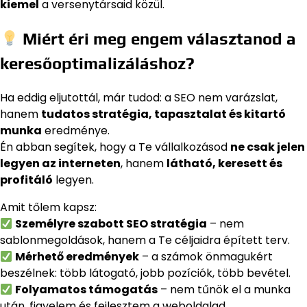
kiemel
a versenytársaid közül.
Miért éri meg engem választanod a
keresőoptimalizáláshoz?
Ha eddig eljutottál, már tudod: a SEO nem varázslat,
hanem
tudatos stratégia, tapasztalat és kitartó
munka
eredménye.
Én abban segítek, hogy a Te vállalkozásod
ne csak jelen
legyen az interneten
, hanem
látható, keresett és
profitáló
legyen.
Amit tőlem kapsz:
Személyre szabott SEO stratégia
– nem
sablonmegoldások, hanem a Te céljaidra épített terv.
Mérhető eredmények
– a számok önmagukért
beszélnek: több látogató, jobb pozíciók, több bevétel.
Folyamatos támogatás
– nem tűnök el a munka
után, figyelem és fejlesztem a weboldalad