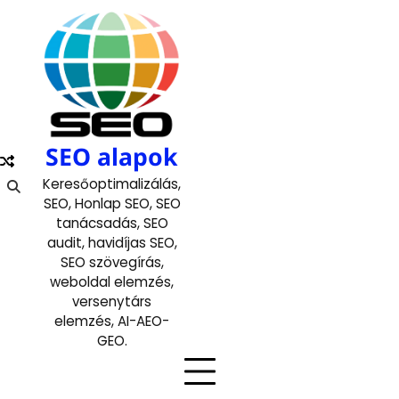
Skip
to
content
SEO alapok
Keresőoptimalizálás,
SEO, Honlap SEO, SEO
tanácsadás, SEO
audit, havidíjas SEO,
SEO szövegírás,
weboldal elemzés,
versenytárs
elemzés, AI-AEO-
GEO.