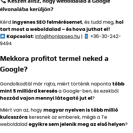
Készen állsz, hogy weboldalad a Google
élvonalába kerüljön?
Kérd
ingyenes SEO felmérésemet
, és tudd meg,
hol
tart most a weboldalad – és hova juthat el!
Kapcsolat:
info@honlapseo.hu
|
+36-30-242-
9494
Mekkora profitot termel neked a
Google?
Gondolkodtál már rajta, miért történik naponta
több
mint 5 milliárd keresés
a Google-ben, és ezekből
hozzád vajon mennyi látogató jut el
?
Miért van az, hogy
magyar nyelven is több millió
kulcsszóra
keresnek az emberek, mégis a Te
weboldalad
egyikre sem jelenik meg az első helyen
?