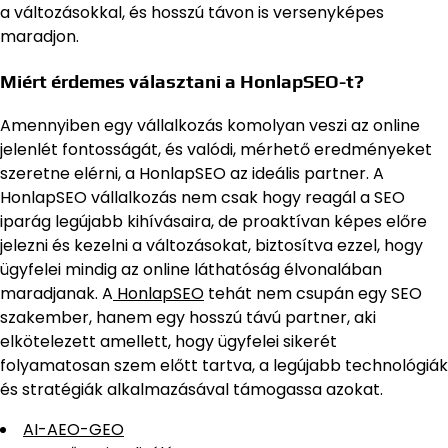
a változásokkal, és hosszú távon is versenyképes
maradjon.
Miért érdemes választani a HonlapSEO-t?
Amennyiben egy vállalkozás komolyan veszi az online
jelenlét fontosságát, és valódi, mérhető eredményeket
szeretne elérni, a HonlapSEO az ideális partner. A
HonlapSEO vállalkozás nem csak hogy reagál a SEO
iparág legújabb kihívásaira, de proaktívan képes előre
jelezni és kezelni a változásokat, biztosítva ezzel, hogy
ügyfelei mindig az online láthatóság élvonalában
maradjanak. A
HonlapSEO
tehát nem csupán egy SEO
szakember, hanem egy hosszú távú partner, aki
elkötelezett amellett, hogy ügyfelei sikerét
folyamatosan szem előtt tartva, a legújabb technológiák
és stratégiák alkalmazásával támogassa azokat.
AI-AEO-GEO