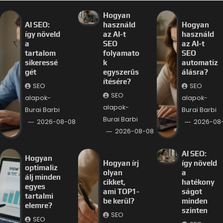
Hogyan
AI SEO:
használd
Hogyan
így növeld
az AI-t
használd
a
SEO
az AI-t
tartalom
folyamato
SEO
sikeressé
k
automatiz
gét
egyszerűs
álásra?
ítésére?
SEO
SEO
SEO
alapok-
alapok-
alapok-
Burai Barbi
Burai Barbi
Burai Barbi
2026-08-08
2026-08
2026-08-08
AI SEO:
Hogyan
Hogyan írj
így növeld
optimaliz
olyan
a
álj minden
cikket,
hatékony
egyes
ami TOP1-
ságot
tartalmi
be kerül?
minden
elemre?
szinten
SEO
SEO