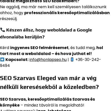
találsz megbízható SEO szakembert?
Ne aggódj, ma már nem kell személyesen találkoznunk
ahhoz, hogy
professzionális keresőoptimalizálásban
részesülj.
Készen állsz, hogy weboldalad a Google
élvonalába kerüljön?
Kérd
ingyenes SEO felmérésemet
, és tudd meg,
hol
tart most a weboldalad – és hova juthat el!
Kapcsolat:
info@honlapseo.hu
|
+36-30-242-
9494
SEO Szarvas Eleged van már a vég
nélküli keresésekből a közeledben?
SEO Szarvas, keresőoptimalizálás Szarvas és
környéke
– mindez távolról is megoldható!