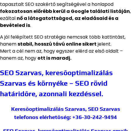
tapasztalt SEO szakértő segítségével a honlapod
fokozatosan előrébb kerül a Google találati listáján
,
ezáltal
nő a látogatottságod, az eladásaid és a
bevételed is
.
A jól felépített SEO stratégia nemcsak több kattintást,
hanem
stabil, hosszú távú online sikert
jelent.
Mert a cél nem az, hogy egyszer elérd az első oldalt –
hanem az, hogy
ott is maradj.
SEO Szarvas, keresőoptimalizálás
Szarvas és környéke – SEO rövid
határidőre, azonnali kezdéssel.
Keresőoptimalizálás Szarvas, SEO Szarvas
telefonos elérhetőség: +36-30-242-9494
SEO Szarvas, keresőoptimalizálás Szarvas
email: