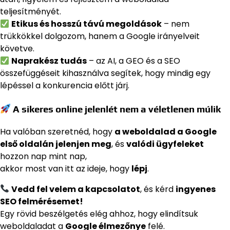
teljesítményét.
Etikus és hosszú távú megoldások
– nem
trükkökkel dolgozom, hanem a Google irányelveit
követve.
Naprakész tudás
– az AI, a GEO és a SEO
összefüggéseit kihasználva segítek, hogy mindig egy
lépéssel a konkurencia előtt járj.
A sikeres online jelenlét nem a véletlenen múlik
Ha valóban szeretnéd, hogy
a weboldalad a Google
első oldalán jelenjen meg
, és
valódi ügyfeleket
hozzon nap mint nap,
akkor most van itt az ideje, hogy
lépj
.
Vedd fel velem a kapcsolatot
, és kérd
ingyenes
SEO felmérésemet!
Egy rövid beszélgetés elég ahhoz, hogy elindítsuk
weboldaladat a
Google élmezőnye
felé.