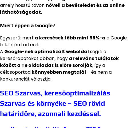
amely hosszú távon
növeli a bevételedet és az online
láthatóságodat.
Miért éppen a Google?
Egyszerű: mert
a keresések több mint 95%-a
a Google
felületén történik.
A
Google-nek optimalizált weboldal
segíti a
keresőrobotokat abban, hogy
a releváns találatok
között a Te oldaladat is előre sorolják
, így a
célcsoportod
könnyebben megtalál
– és nem a
konkurenciát választja.
SEO Szarvas, keresőoptimalizálás
Szarvas és környéke – SEO rövid
határidőre, azonnali kezdéssel.