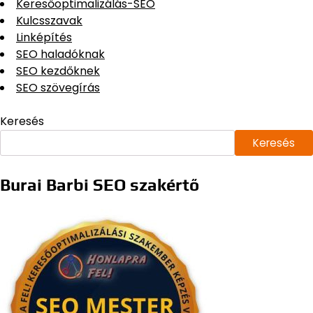
Keresőoptimalizálás-SEO
Kulcsszavak
Linképítés
SEO haladóknak
SEO kezdőknek
SEO szövegírás
Keresés
Keresés
Burai Barbi SEO szakértő