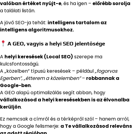
valóban értéket nyújt-e
, és ha igen –
előrébb sorolja
a találati listán.
A jövő SEO-ja tehát:
intelligens tartalom az
intelligens algoritmusokhoz.
A GEO, vagyis a helyi SEO jelentősége
A
helyi keresések (Local SEO)
szerepe ma
kulcsfontosságú.
A „közelben” típusú keresések – például
„fogorvos
Egerben”
,
„étterem a közelemben”
–
robbannak a
Google-ben
.
A GEO alapú optimalizálás segít abban, hogy
vállalkozásod a helyi keresésekben is az élvonalba
kerüljön
.
Ez nemcsak a címről és a térképről szól – hanem arról,
hogy a Google felismerje:
a Te vállalkozásod releváns
az adott régióban.