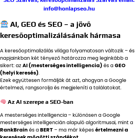
info@honlapseo.hu
AI, GEO és SEO – a jövő
keresőoptimalizálásának hármasa
A keresőoptimalizálás világa folyamatosan változik – és
napjainkban két tényező határozza meg leginkább a
sikert: az
AI (mesterséges intelligencia)
és a
GEO
(helyi keresés)
.
Ezek együttesen formálják át azt, ahogyan a Google
értelmezi, rangsorolja és megjeleníti a találatokat.
Az AI szerepe a SEO-ban
A mesterséges intelligencia – különösen a Google
mesterséges intelligencián alapuló algoritmusai, mint a
RankBrain
és a
BERT
– ma már képes
értelmezni a
keresések mögötti szándékot
.