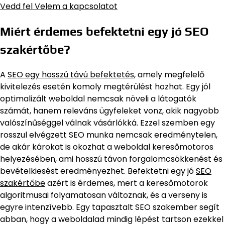
Vedd fel Velem a kapcsolatot
Miért érdemes befektetni egy jó SEO
szakértőbe?
A
SEO egy hosszú távú befektetés
, amely megfelelő
kivitelezés esetén komoly megtérülést hozhat. Egy jól
optimalizált weboldal nemcsak növeli a látogatók
számát, hanem releváns ügyfeleket vonz, akik nagyobb
valószínűséggel válnak vásárlókká. Ezzel szemben egy
rosszul elvégzett SEO munka nemcsak eredménytelen,
de akár károkat is okozhat a weboldal keresőmotoros
helyezésében, ami hosszú távon forgalomcsökkenést és
bevételkiesést eredményezhet. Befektetni egy jó
SEO
szakértőbe
azért is érdemes, mert a keresőmotorok
algoritmusai folyamatosan változnak, és a verseny is
egyre intenzívebb. Egy tapasztalt SEO szakember segít
abban, hogy a weboldalad mindig lépést tartson ezekkel