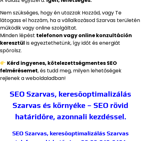
A válasz egyszerű:
igen, lehetséges.
Nem szükséges, hogy én utazzak Hozzád, vagy Te
látogass el hozzám, ha a vállalkozásod Szarvas területén
működik vagy online szolgáltat.
Minden lépést
telefonon vagy online konzultáción
keresztül
is egyeztethetünk, így időt és energiát
spórolsz.
Kérd ingyenes, kötelezettségmentes SEO
felmérésemet
, és tudd meg, milyen lehetőségek
rejlenek a weboldaladban!
SEO Szarvas, keresőoptimalizálás
Szarvas és környéke – SEO rövid
határidőre, azonnali kezdéssel.
SEO Szarvas, keresőoptimalizálás Szarvas