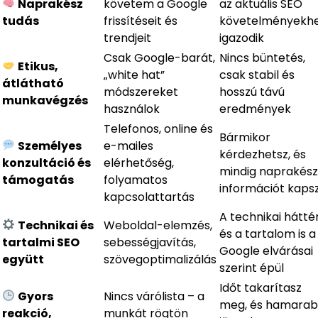
Naprakész
követem a Google
az aktuális SEO
tudás
frissítéseit és
követelményekh
trendjeit
igazodik
Csak Google-barát,
Nincs büntetés,
Etikus,
„white hat”
csak stabil és
átlátható
módszereket
hosszú távú
munkavégzés
használok
eredmények
Telefonos, online és
Bármikor
Személyes
e-mailes
kérdezhetsz, és
konzultáció és
elérhetőség,
mindig naprakész
támogatás
folyamatos
információt kaps
kapcsolattartás
A technikai hátté
Technikai és
Weboldal-elemzés,
és a tartalom is a
tartalmi SEO
sebességjavítás,
Google elvárásai
együtt
szövegoptimalizálás
szerint épül
Időt takarítasz
Gyors
Nincs várólista – a
meg, és hamara
reakció,
munkát rögtön