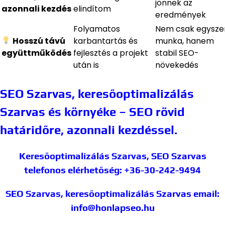
jönnek az
azonnali kezdés
elindítom
eredmények
Folyamatos
Nem csak egyszer
Hosszú távú
karbantartás és
munka, hanem
együttműködés
fejlesztés a projekt
stabil SEO-
után is
növekedés
SEO Szarvas, keresőoptimalizálás
Szarvas és környéke – SEO rövid
határidőre, azonnali kezdéssel.
Keresőoptimalizálás Szarvas, SEO Szarvas
telefonos elérhetőség: +36-30-242-9494
SEO Szarvas, keresőoptimalizálás Szarvas
email:
info@honlapseo.hu