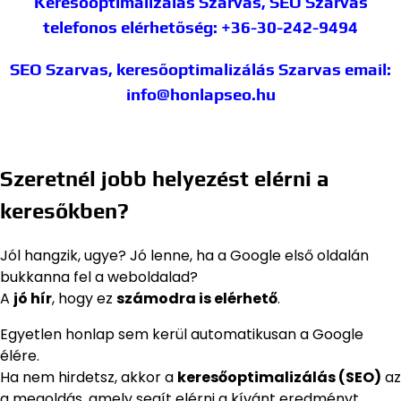
Keresőoptimalizálás Szarvas, SEO Szarvas
telefonos elérhetőség: +36-30-242-9494
SEO Szarvas, keresőoptimalizálás Szarvas
email:
info@honlapseo.hu
Szeretnél jobb helyezést elérni a
keresőkben?
Jól hangzik, ugye? Jó lenne, ha a Google első oldalán
bukkanna fel a weboldalad?
A
jó hír
, hogy ez
számodra is elérhető
.
Egyetlen honlap sem kerül automatikusan a Google
élére.
Ha nem hirdetsz, akkor a
keresőoptimalizálás (SEO)
az
a megoldás, amely segít elérni a kívánt eredményt.