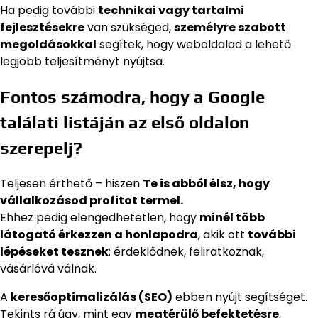
Ha pedig további
technikai vagy tartalmi
fejlesztésekre
van szükséged,
személyre szabott
megoldásokkal
segítek, hogy weboldalad a lehető
legjobb teljesítményt nyújtsa.
Fontos számodra, hogy a Google
találati listáján az első oldalon
szerepelj?
Teljesen érthető – hiszen
Te is abból élsz, hogy
vállalkozásod profitot termel.
Ehhez pedig elengedhetetlen, hogy
minél több
látogató érkezzen a honlapodra
, akik ott
további
lépéseket tesznek
: érdeklődnek, feliratkoznak,
vásárlóvá válnak.
A
keresőoptimalizálás (SEO)
ebben nyújt segítséget.
Tekints rá úgy, mint egy
megtérülő befektetésre
,