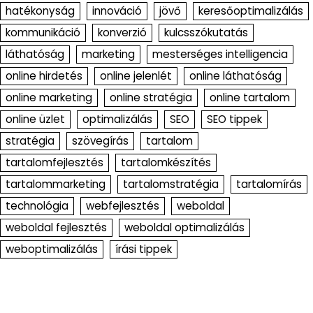
hatékonyság
innováció
jövő
keresőoptimalizálás
kommunikáció
konverzió
kulcsszókutatás
láthatóság
marketing
mesterséges intelligencia
online hirdetés
online jelenlét
online láthatóság
online marketing
online stratégia
online tartalom
online üzlet
optimalizálás
SEO
SEO tippek
stratégia
szövegírás
tartalom
tartalomfejlesztés
tartalomkészítés
tartalommarketing
tartalomstratégia
tartalomírás
technológia
webfejlesztés
weboldal
weboldal fejlesztés
weboldal optimalizálás
weboptimalizálás
írási tippek