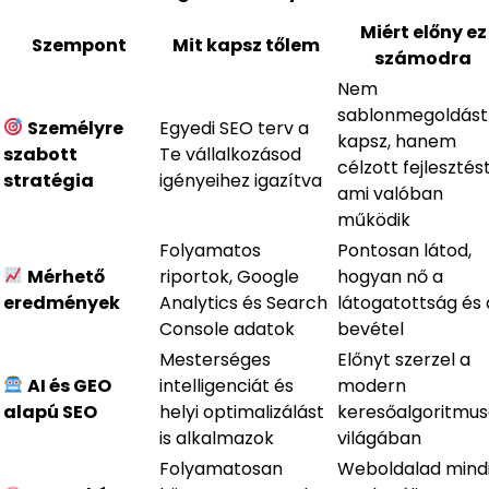
Miért előny ez
Szempont
Mit kapsz tőlem
számodra
Nem
sablonmegoldást
Személyre
Egyedi SEO terv a
kapsz, hanem
szabott
Te vállalkozásod
célzott fejlesztést
stratégia
igényeihez igazítva
ami valóban
működik
Folyamatos
Pontosan látod,
Mérhető
riportok, Google
hogyan nő a
eredmények
Analytics és Search
látogatottság és 
Console adatok
bevétel
Mesterséges
Előnyt szerzel a
AI és GEO
intelligenciát és
modern
alapú SEO
helyi optimalizálást
keresőalgoritmu
is alkalmazok
világában
Folyamatosan
Weboldalad mind