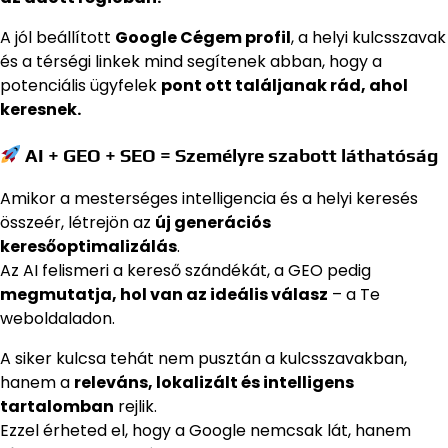
A jól beállított
Google Cégem profil
, a helyi kulcsszavak
és a térségi linkek mind segítenek abban, hogy a
potenciális ügyfelek
pont ott találjanak rád, ahol
keresnek.
AI + GEO + SEO = Személyre szabott láthatóság
Amikor a mesterséges intelligencia és a helyi keresés
összeér, létrejön az
új generációs
keresőoptimalizálás
.
Az AI felismeri a kereső szándékát, a GEO pedig
megmutatja, hol van az ideális válasz
– a Te
weboldaladon.
A siker kulcsa tehát nem pusztán a kulcsszavakban,
hanem a
releváns, lokalizált és intelligens
tartalomban
rejlik.
Ezzel érheted el, hogy a Google nemcsak lát, hanem