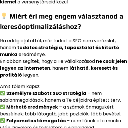
kiemel
a versenytársaid közül.
Miért éri meg engem választanod a
keresőoptimalizáláshoz?
Ha eddig eljutottál, már tudod: a SEO nem varázslat,
hanem
tudatos stratégia, tapasztalat és kitartó
munka
eredménye.
Én abban segítek, hogy a Te vállalkozásod
ne csak jelen
legyen az interneten
, hanem
látható, keresett és
profitáló
legyen.
Amit tőlem kapsz:
Személyre szabott SEO stratégia
– nem
sablonmegoldások, hanem a Te céljaidra épített terv.
Mérhető eredmények
– a számok önmagukért
beszélnek: több látogató, jobb pozíciók, több bevétel.
Folyamatos támogatás
– nem tűnök el a munka
után, figyelem és fejlesztem a weboldalad