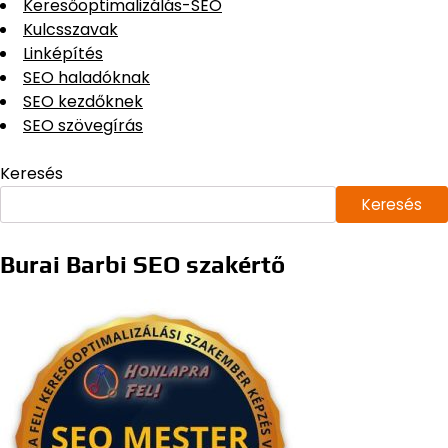
Keresőoptimalizálás-SEO
Kulcsszavak
Linképítés
SEO haladóknak
SEO kezdőknek
SEO szövegírás
Keresés
Keresés
Burai Barbi SEO szakértő