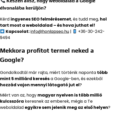
Készen állsz, hogy weboldalad a Google
élvonalába kerüljön?
Kérd
ingyenes SEO felmérésemet
, és tudd meg,
hol
tart most a weboldalad – és hova juthat el!
Kapcsolat:
info@honlapseo.hu
|
+36-30-242-
9494
Mekkora profitot termel neked a
Google?
Gondolkodtál már rajta, miért történik naponta
több
mint 5 milliárd keresés
a Google-ben, és ezekből
hozzád vajon mennyi látogató jut el
?
Miért van az, hogy
magyar nyelven is több millió
kulcsszóra
keresnek az emberek, mégis a Te
weboldalad
egyikre sem jelenik meg az első helyen
?