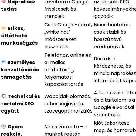
Naprakész
követem a Google
az aktuális SEO
tudás
frissítéseit és
követelményekh
trendjeit
igazodik
Csak Google-barát,
Nincs büntetés,
Etikus,
„white hat”
csak stabil és
átlátható
módszereket
hosszú távú
munkavégzés
használok
eredmények
Telefonos, online és
Bármikor
Személyes
e-mailes
kérdezhetsz, és
konzultáció és
elérhetőség,
mindig naprakész
támogatás
folyamatos
információt kaps
kapcsolattartás
A technikai hátté
Technikai és
Weboldal-elemzés,
és a tartalom is a
tartalmi SEO
sebességjavítás,
Google elvárásai
együtt
szövegoptimalizálás
szerint épül
Időt takarítasz
Gyors
Nincs várólista – a
meg, és hamara
reakció,
munkát rögtön