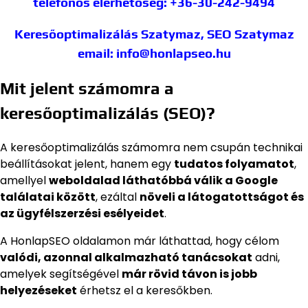
telefonos elérhetőség: +36-30-242-9494
Keresőoptimalizálás Szatymaz, SEO Szatymaz
email: info@honlapseo.hu
Mit jelent számomra a
keresőoptimalizálás (SEO)?
A keresőoptimalizálás számomra nem csupán technikai
beállításokat jelent, hanem egy
tudatos folyamatot
,
amellyel
weboldalad láthatóbbá válik a Google
találatai között
, ezáltal
növeli a látogatottságot és
az ügyfélszerzési esélyeidet
.
A HonlapSEO oldalamon már láthattad, hogy célom
valódi, azonnal alkalmazható tanácsokat
adni,
amelyek segítségével
már rövid távon is jobb
helyezéseket
érhetsz el a keresőkben.