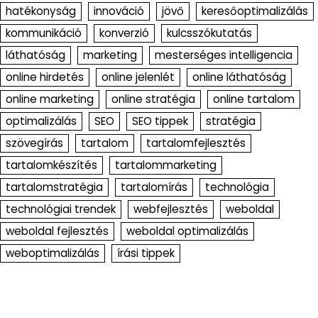
hatékonyság
innováció
jövő
keresőoptimalizálás
kommunikáció
konverzió
kulcsszókutatás
láthatóság
marketing
mesterséges intelligencia
online hirdetés
online jelenlét
online láthatóság
online marketing
online stratégia
online tartalom
optimalizálás
SEO
SEO tippek
stratégia
szövegírás
tartalom
tartalomfejlesztés
tartalomkészítés
tartalommarketing
tartalomstratégia
tartalomírás
technológia
technológiai trendek
webfejlesztés
weboldal
weboldal fejlesztés
weboldal optimalizálás
weboptimalizálás
írási tippek