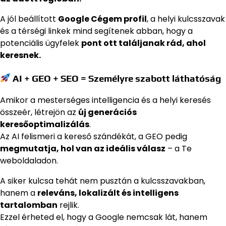
A jól beállított
Google Cégem profil
, a helyi kulcsszavak
és a térségi linkek mind segítenek abban, hogy a
potenciális ügyfelek
pont ott találjanak rád, ahol
keresnek.
AI + GEO + SEO = Személyre szabott láthatóság
Amikor a mesterséges intelligencia és a helyi keresés
összeér, létrejön az
új generációs
keresőoptimalizálás
.
Az AI felismeri a kereső szándékát, a GEO pedig
megmutatja, hol van az ideális válasz
– a Te
weboldaladon.
A siker kulcsa tehát nem pusztán a kulcsszavakban,
hanem a
releváns, lokalizált és intelligens
tartalomban
rejlik.
Ezzel érheted el, hogy a Google nemcsak lát, hanem