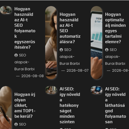
Hogyan
használd
Hogyan
Hogyan
az AI-t
használd
optimaliz
SEO
az AI-t
álj minden
folyamato
SEO
egyes
k
automatiz
tartalmi
egyszerűs
álásra?
elemre?
ítésére?
SEO
SEO
SEO
alapok-
alapok-
alapok-
Burai Barbi
Burai Barbi
Burai Barbi
2026-08-07
2026-08
2026-08-08
AI SEO:
AI SEO:
Hogyan írj
így növeld
így növeld
olyan
a
a
cikket,
hatékony
láthatósá
ami TOP1-
ságot
god
be kerül?
minden
folyamato
szinten
san
SEO