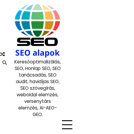
Skip
to
content
SEO alapok
Keresőoptimalizálás,
SEO, Honlap SEO, SEO
tanácsadás, SEO
audit, havidíjas SEO,
SEO szövegírás,
weboldal elemzés,
versenytárs
elemzés, AI-AEO-
GEO.