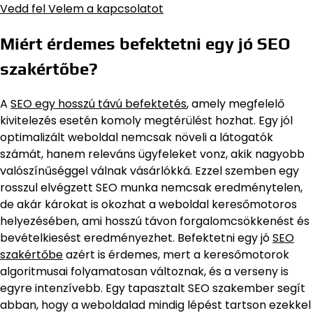
Vedd fel Velem a kapcsolatot
Miért érdemes befektetni egy jó SEO
szakértőbe?
A
SEO egy hosszú távú befektetés
, amely megfelelő
kivitelezés esetén komoly megtérülést hozhat. Egy jól
optimalizált weboldal nemcsak növeli a látogatók
számát, hanem releváns ügyfeleket vonz, akik nagyobb
valószínűséggel válnak vásárlókká. Ezzel szemben egy
rosszul elvégzett SEO munka nemcsak eredménytelen,
de akár károkat is okozhat a weboldal keresőmotoros
helyezésében, ami hosszú távon forgalomcsökkenést és
bevételkiesést eredményezhet. Befektetni egy jó
SEO
szakértőbe
azért is érdemes, mert a keresőmotorok
algoritmusai folyamatosan változnak, és a verseny is
egyre intenzívebb. Egy tapasztalt SEO szakember segít
abban, hogy a weboldalad mindig lépést tartson ezekkel