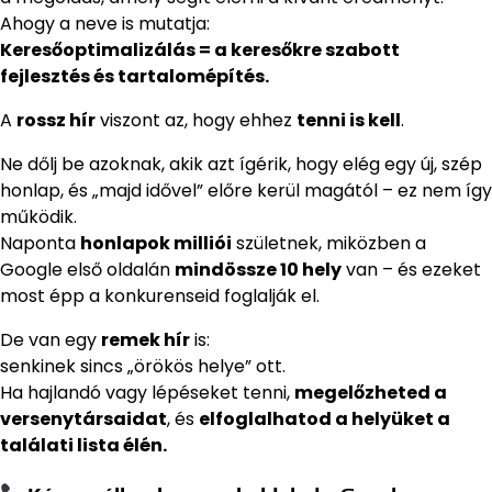
Ahogy a neve is mutatja:
Keresőoptimalizálás = a keresőkre szabott
fejlesztés és tartalomépítés.
A
rossz hír
viszont az, hogy ehhez
tenni is kell
.
Ne dőlj be azoknak, akik azt ígérik, hogy elég egy új, szép
honlap, és „majd idővel” előre kerül magától – ez nem így
működik.
Naponta
honlapok milliói
születnek, miközben a
Google első oldalán
mindössze 10 hely
van – és ezeket
most épp a konkurenseid foglalják el.
De van egy
remek hír
is:
senkinek sincs „örökös helye” ott.
Ha hajlandó vagy lépéseket tenni,
megelőzheted a
versenytársaidat
, és
elfoglalhatod a helyüket a
találati lista élén.