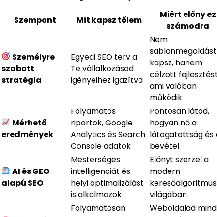
Miért előny ez
Szempont
Mit kapsz tőlem
számodra
Nem
sablonmegoldást
Személyre
Egyedi SEO terv a
kapsz, hanem
szabott
Te vállalkozásod
célzott fejlesztést
stratégia
igényeihez igazítva
ami valóban
működik
Folyamatos
Pontosan látod,
Mérhető
riportok, Google
hogyan nő a
eredmények
Analytics és Search
látogatottság és 
Console adatok
bevétel
Mesterséges
Előnyt szerzel a
AI és GEO
intelligenciát és
modern
alapú SEO
helyi optimalizálást
keresőalgoritmu
is alkalmazok
világában
Folyamatosan
Weboldalad mind