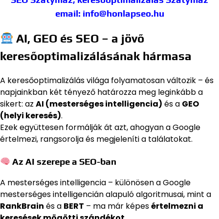
email: info@honlapseo.hu
AI, GEO és SEO – a jövő
keresőoptimalizálásának hármasa
A keresőoptimalizálás világa folyamatosan változik – és
napjainkban két tényező határozza meg leginkább a
sikert: az
AI (mesterséges intelligencia)
és a
GEO
(helyi keresés)
.
Ezek együttesen formálják át azt, ahogyan a Google
értelmezi, rangsorolja és megjeleníti a találatokat.
Az AI szerepe a SEO-ban
A mesterséges intelligencia – különösen a Google
mesterséges intelligencián alapuló algoritmusai, mint a
RankBrain
és a
BERT
– ma már képes
értelmezni a
keresések mögötti szándékot
.