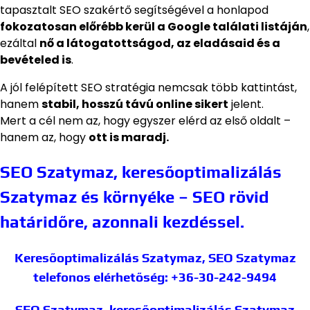
tapasztalt SEO szakértő segítségével a honlapod
fokozatosan előrébb kerül a Google találati listáján
,
ezáltal
nő a látogatottságod, az eladásaid és a
bevételed is
.
A jól felépített SEO stratégia nemcsak több kattintást,
hanem
stabil, hosszú távú online sikert
jelent.
Mert a cél nem az, hogy egyszer elérd az első oldalt –
hanem az, hogy
ott is maradj.
SEO Szatymaz, keresőoptimalizálás
Szatymaz és környéke – SEO rövid
határidőre, azonnali kezdéssel.
Keresőoptimalizálás Szatymaz, SEO Szatymaz
telefonos elérhetőség: +36-30-242-9494
SEO Szatymaz, keresőoptimalizálás Szatymaz