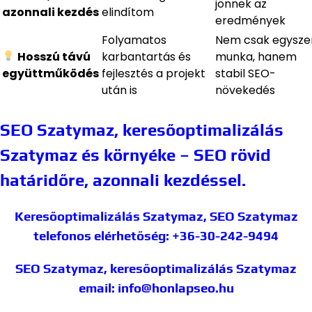
jönnek az
azonnali kezdés
elindítom
eredmények
Folyamatos
Nem csak egyszer
Hosszú távú
karbantartás és
munka, hanem
együttműködés
fejlesztés a projekt
stabil SEO-
után is
növekedés
SEO Szatymaz, keresőoptimalizálás
Szatymaz és környéke – SEO rövid
határidőre, azonnali kezdéssel.
Keresőoptimalizálás Szatymaz, SEO Szatymaz
telefonos elérhetőség: +36-30-242-9494
SEO Szatymaz, keresőoptimalizálás Szatymaz
email: info@honlapseo.hu