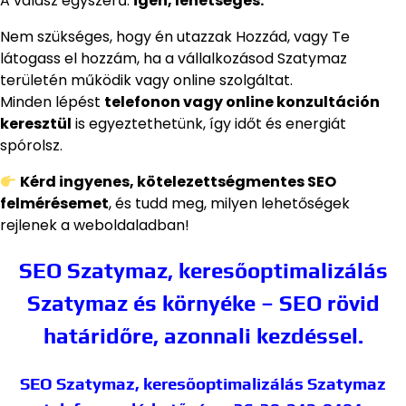
A válasz egyszerű:
igen, lehetséges.
Nem szükséges, hogy én utazzak Hozzád, vagy Te
látogass el hozzám, ha a vállalkozásod Szatymaz
területén működik vagy online szolgáltat.
Minden lépést
telefonon vagy online konzultáción
keresztül
is egyeztethetünk, így időt és energiát
spórolsz.
Kérd ingyenes, kötelezettségmentes SEO
felmérésemet
, és tudd meg, milyen lehetőségek
rejlenek a weboldaladban!
SEO Szatymaz, keresőoptimalizálás
Szatymaz és környéke – SEO rövid
határidőre, azonnali kezdéssel.
SEO Szatymaz, keresőoptimalizálás Szatymaz