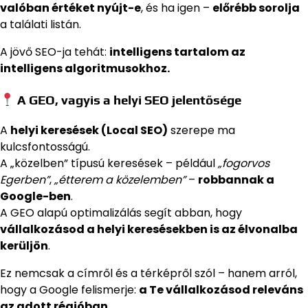
valóban értéket nyújt-e
, és ha igen –
előrébb sorolja
a találati listán.
A jövő SEO-ja tehát:
intelligens tartalom az
intelligens algoritmusokhoz.
A GEO, vagyis a helyi SEO jelentősége
A
helyi keresések (Local SEO)
szerepe ma
kulcsfontosságú.
A „közelben” típusú keresések – például
„fogorvos
Egerben”
,
„étterem a közelemben”
–
robbannak a
Google-ben
.
A GEO alapú optimalizálás segít abban, hogy
vállalkozásod a helyi keresésekben is az élvonalba
kerüljön
.
Ez nemcsak a címről és a térképről szól – hanem arról,
hogy a Google felismerje:
a Te vállalkozásod releváns
az adott régióban.