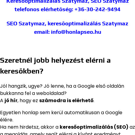
Keresőoptimalizálás Szatymaz, SEO Szatymaz
telefonos elérhetőség: +36-30-242-9494
SEO Szatymaz, keresőoptimalizálás Szatymaz
email: info@honlapseo.hu
Szeretnél jobb helyezést elérni a
keresőkben?
Jól hangzik, ugye? Jó lenne, ha a Google első oldalán
bukkanna fel a weboldalad?
A
jó hír
, hogy ez
számodra is elérhető
.
Egyetlen honlap sem kerül automatikusan a Google
élére.
Ha nem hirdetsz, akkor a
keresőoptimalizálás (SEO)
az
a megoldás, amely segít elérni a kívánt eredményt.