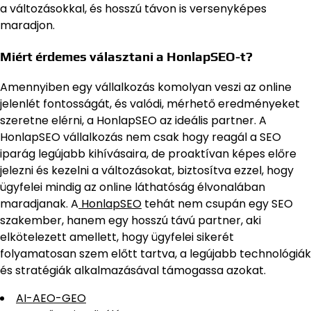
a változásokkal, és hosszú távon is versenyképes
maradjon.
Miért érdemes választani a HonlapSEO-t?
Amennyiben egy vállalkozás komolyan veszi az online
jelenlét fontosságát, és valódi, mérhető eredményeket
szeretne elérni, a HonlapSEO az ideális partner. A
HonlapSEO vállalkozás nem csak hogy reagál a SEO
iparág legújabb kihívásaira, de proaktívan képes előre
jelezni és kezelni a változásokat, biztosítva ezzel, hogy
ügyfelei mindig az online láthatóság élvonalában
maradjanak. A
HonlapSEO
tehát nem csupán egy SEO
szakember, hanem egy hosszú távú partner, aki
elkötelezett amellett, hogy ügyfelei sikerét
folyamatosan szem előtt tartva, a legújabb technológiák
és stratégiák alkalmazásával támogassa azokat.
AI-AEO-GEO