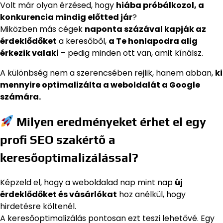
Volt már olyan érzésed, hogy
hiába próbálkozol, a
konkurencia mindig előtted jár
?
Miközben más cégek
naponta százával kapják az
érdeklődőket
a keresőből,
a Te honlapodra alig
érkezik valaki
– pedig minden ott van, amit kínálsz.
A különbség nem a szerencsében rejlik, hanem abban,
ki
mennyire optimalizálta a weboldalát a Google
számára.
Milyen eredményeket érhet el egy
profi SEO szakértő a
keresőoptimalizálással?
Képzeld el, hogy a weboldalad nap mint nap
új
érdeklődőket és vásárlókat
hoz anélkül, hogy
hirdetésre költenél.
A keresőoptimalizálás pontosan ezt teszi lehetővé. Egy