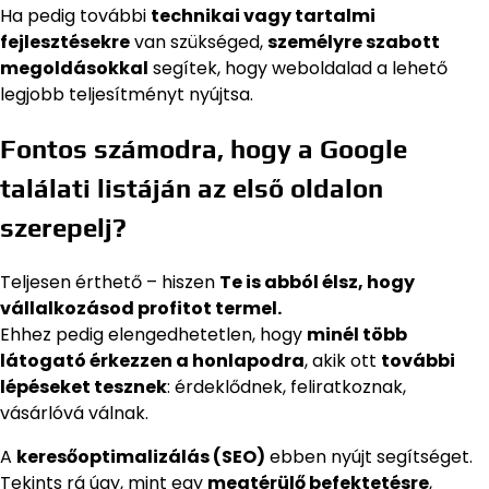
Ha pedig további
technikai vagy tartalmi
fejlesztésekre
van szükséged,
személyre szabott
megoldásokkal
segítek, hogy weboldalad a lehető
legjobb teljesítményt nyújtsa.
Fontos számodra, hogy a Google
találati listáján az első oldalon
szerepelj?
Teljesen érthető – hiszen
Te is abból élsz, hogy
vállalkozásod profitot termel.
Ehhez pedig elengedhetetlen, hogy
minél több
látogató érkezzen a honlapodra
, akik ott
további
lépéseket tesznek
: érdeklődnek, feliratkoznak,
vásárlóvá válnak.
A
keresőoptimalizálás (SEO)
ebben nyújt segítséget.
Tekints rá úgy, mint egy
megtérülő befektetésre
,