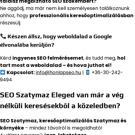
találsz megbízható SEO szakembert?
Ne aggódj, ma már nem kell személyesen találkoznunk
ahhoz, hogy
professzionális keresőoptimalizálásban
részesülj.
Készen állsz, hogy weboldalad a Google
élvonalába kerüljön?
Kérd
ingyenes SEO felmérésemet
, és tudd meg,
hol
tart most a weboldalad – és hova juthat el!
Kapcsolat:
info@honlapseo.hu
|
+36-30-242-
9494
SEO Szatymaz Eleged van már a vég
nélküli keresésekből a közeledben?
SEO Szatymaz, keresőoptimalizálás Szatymaz és
környéke
– mindez távolról is megoldható!