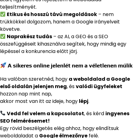
teljesítményét.
Etikus és hosszú távú megoldások
– nem
trükkökkel dolgozom, hanem a Google irányelveit
követve.
Naprakész tudás
– az AI, a GEO és a SEO
összefüggéseit kihasználva segítek, hogy mindig egy
lépéssel a konkurencia előtt járj.
A sikeres online jelenlét nem a véletlenen múlik
Ha valóban szeretnéd, hogy
a weboldalad a Google
első oldalán jelenjen meg
, és
valódi ügyfeleket
hozzon nap mint nap,
akkor most van itt az ideje, hogy
lépj
.
Vedd fel velem a kapcsolatot
, és kérd
ingyenes
SEO felmérésemet!
Egy rövid beszélgetés elég ahhoz, hogy elindítsuk
weboldaladat a
Google élmezőnye
felé.