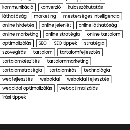
kommunikáció
konverzió
kulcsszókutatás
láthatóság
marketing
mesterséges intelligencia
online hirdetés
online jelenlét
online láthatóság
online marketing
online stratégia
online tartalom
optimalizálás
SEO
SEO tippek
stratégia
szövegírás
tartalom
tartalomfejlesztés
tartalomkészítés
tartalommarketing
tartalomstratégia
tartalomírás
technológia
webfejlesztés
weboldal
weboldal fejlesztés
weboldal optimalizálás
weboptimalizálás
írási tippek