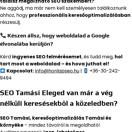
találsz megbízható SEO szakembert?
Ne aggódj, ma már nem kell személyesen találkoznunk
ahhoz, hogy
professzionális keresőoptimalizálásban
részesülj.
Készen állsz, hogy weboldalad a Google
élvonalába kerüljön?
Kérd
ingyenes SEO felmérésemet
, és tudd meg,
hol
tart most a weboldalad – és hova juthat el!
Kapcsolat:
info@honlapseo.hu
|
+36-30-242-
9494
SEO Tamási Eleged van már a vég
nélküli keresésekből a közeledben?
SEO Tamási, keresőoptimalizálás Tamási és
környéke
– mindez távolról is megoldható!