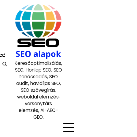
Skip
to
content
SEO alapok
Keresőoptimalizálás,
SEO, Honlap SEO, SEO
tanácsadás, SEO
audit, havidíjas SEO,
SEO szövegírás,
weboldal elemzés,
versenytárs
elemzés, AI-AEO-
GEO.