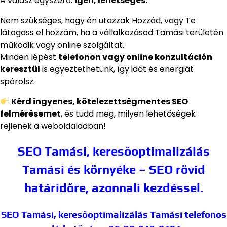
A válasz egyszerű:
igen, lehetséges.
Nem szükséges, hogy én utazzak Hozzád, vagy Te
látogass el hozzám, ha a vállalkozásod Tamási területén
működik vagy online szolgáltat.
Minden lépést
telefonon vagy online konzultáción
keresztül
is egyeztethetünk, így időt és energiát
spórolsz.
Kérd ingyenes, kötelezettségmentes SEO
felmérésemet
, és tudd meg, milyen lehetőségek
rejlenek a weboldaladban!
SEO Tamási, keresőoptimalizálás
Tamási és környéke – SEO rövid
határidőre, azonnali kezdéssel.
SEO Tamási, keresőoptimalizálás Tamási
telefonos