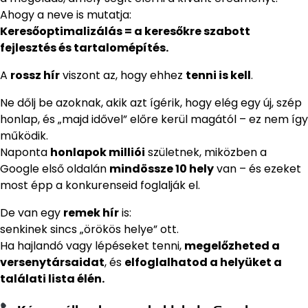
Ahogy a neve is mutatja:
Keresőoptimalizálás = a keresőkre szabott
fejlesztés és tartalomépítés.
A
rossz hír
viszont az, hogy ehhez
tenni is kell
.
Ne dőlj be azoknak, akik azt ígérik, hogy elég egy új, szép
honlap, és „majd idővel” előre kerül magától – ez nem így
működik.
Naponta
honlapok milliói
születnek, miközben a
Google első oldalán
mindössze 10 hely
van – és ezeket
most épp a konkurenseid foglalják el.
De van egy
remek hír
is:
senkinek sincs „örökös helye” ott.
Ha hajlandó vagy lépéseket tenni,
megelőzheted a
versenytársaidat
, és
elfoglalhatod a helyüket a
találati lista élén.