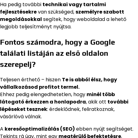
Ha pedig további
technikai vagy tartalmi
fejlesztésekre
van szükséged,
személyre szabott
megoldásokkal
segítek, hogy weboldalad a lehető
legjobb teljesítményt nyújtsa.
Fontos számodra, hogy a Google
találati listáján az első oldalon
szerepelj?
Teljesen érthető – hiszen
Te is abból élsz, hogy
vállalkozásod profitot termel.
Ehhez pedig elengedhetetlen, hogy
minél több
látogató érkezzen a honlapodra
, akik ott
további
lépéseket tesznek
: érdeklődnek, feliratkoznak,
vásárlóvá válnak.
A
keresőoptimalizálás (SEO)
ebben nyújt segítséget.
Tekints rá úgy, mint egy
megtérülő befektetésre
,