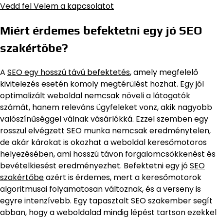
Vedd fel Velem a kapcsolatot
Miért érdemes befektetni egy jó SEO
szakértőbe?
A
SEO egy hosszú távú befektetés
, amely megfelelő
kivitelezés esetén komoly megtérülést hozhat. Egy jól
optimalizált weboldal nemcsak növeli a látogatók
számát, hanem releváns ügyfeleket vonz, akik nagyobb
valószínűséggel válnak vásárlókká. Ezzel szemben egy
rosszul elvégzett SEO munka nemcsak eredménytelen,
de akár károkat is okozhat a weboldal keresőmotoros
helyezésében, ami hosszú távon forgalomcsökkenést és
bevételkiesést eredményezhet. Befektetni egy jó
SEO
szakértőbe
azért is érdemes, mert a keresőmotorok
algoritmusai folyamatosan változnak, és a verseny is
egyre intenzívebb. Egy tapasztalt SEO szakember segít
abban, hogy a weboldalad mindig lépést tartson ezekkel