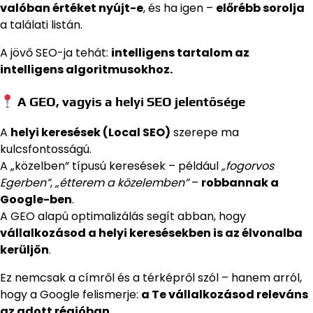
valóban értéket nyújt-e
, és ha igen –
előrébb sorolja
a találati listán.
A jövő SEO-ja tehát:
intelligens tartalom az
intelligens algoritmusokhoz.
A GEO, vagyis a helyi SEO jelentősége
A
helyi keresések (Local SEO)
szerepe ma
kulcsfontosságú.
A „közelben” típusú keresések – például
„fogorvos
Egerben”
,
„étterem a közelemben”
–
robbannak a
Google-ben
.
A GEO alapú optimalizálás segít abban, hogy
vállalkozásod a helyi keresésekben is az élvonalba
kerüljön
.
Ez nemcsak a címről és a térképről szól – hanem arról,
hogy a Google felismerje:
a Te vállalkozásod releváns
az adott régióban.