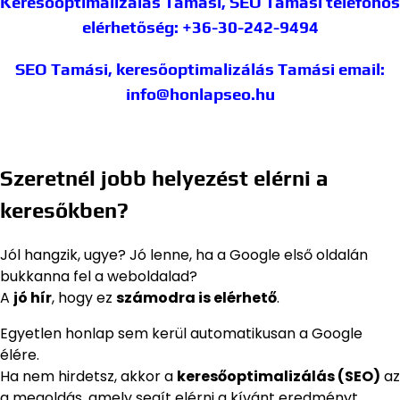
Keresőoptimalizálás Tamási, SEO Tamási
telefonos
elérhetőség: +36-30-242-9494
SEO Tamási, keresőoptimalizálás Tamási
email:
info@honlapseo.hu
Szeretnél jobb helyezést elérni a
keresőkben?
Jól hangzik, ugye? Jó lenne, ha a Google első oldalán
bukkanna fel a weboldalad?
A
jó hír
, hogy ez
számodra is elérhető
.
Egyetlen honlap sem kerül automatikusan a Google
élére.
Ha nem hirdetsz, akkor a
keresőoptimalizálás (SEO)
az
a megoldás, amely segít elérni a kívánt eredményt.