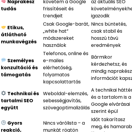
Naprakész
követem a Google
az aktuális SEO
tudás
frissítéseit és
követelményekh
trendjeit
igazodik
Csak Google-barát,
Nincs büntetés,
Etikus,
„white hat”
csak stabil és
átlátható
módszereket
hosszú távú
munkavégzés
használok
eredmények
Telefonos, online és
Bármikor
Személyes
e-mailes
kérdezhetsz, és
konzultáció és
elérhetőség,
mindig naprakész
támogatás
folyamatos
információt kaps
kapcsolattartás
A technikai hátté
Technikai és
Weboldal-elemzés,
és a tartalom is a
tartalmi SEO
sebességjavítás,
Google elvárásai
együtt
szövegoptimalizálás
szerint épül
Időt takarítasz
Gyors
Nincs várólista – a
meg, és hamara
reakció,
munkát rögtön