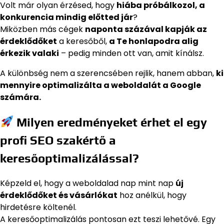
Volt már olyan érzésed, hogy
hiába próbálkozol, a
konkurencia mindig előtted jár
?
Miközben más cégek
naponta százával kapják az
érdeklődőket
a keresőből,
a Te honlapodra alig
érkezik valaki
– pedig minden ott van, amit kínálsz.
A különbség nem a szerencsében rejlik, hanem abban,
ki
mennyire optimalizálta a weboldalát a Google
számára.
Milyen eredményeket érhet el egy
profi SEO szakértő a
keresőoptimalizálással?
Képzeld el, hogy a weboldalad nap mint nap
új
érdeklődőket és vásárlókat
hoz anélkül, hogy
hirdetésre költenél.
A keresőoptimalizálás pontosan ezt teszi lehetővé. Egy