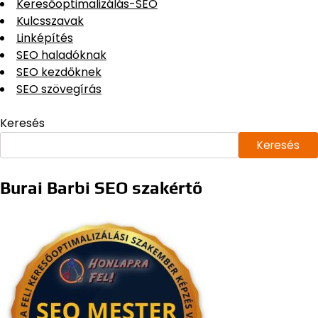
Keresőoptimalizálás-SEO
Kulcsszavak
Linképítés
SEO haladóknak
SEO kezdőknek
SEO szövegírás
Keresés
Keresés
Burai Barbi SEO szakértő