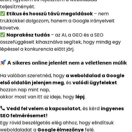
teljesítményét.
Etikus és hosszú távú megoldások
– nem
trükkökkel dolgozom, hanem a Google irányelveit
követve.
Naprakész tudás
– az AI, a GEO és a SEO
összefüggéseit kihasználva segítek, hogy mindig egy
lépéssel a konkurencia előtt járj.
A sikeres online jelenlét nem a véletlenen múlik
Ha valóban szeretnéd, hogy
a weboldalad a Google
első oldalán jelenjen meg
, és
valódi ügyfeleket
hozzon nap mint nap,
akkor most van itt az ideje, hogy
lépj
.
Vedd fel velem a kapcsolatot
, és kérd
ingyenes
SEO felmérésemet!
Egy rövid beszélgetés elég ahhoz, hogy elindítsuk
weboldaladat a
Google élmezőnye
felé.