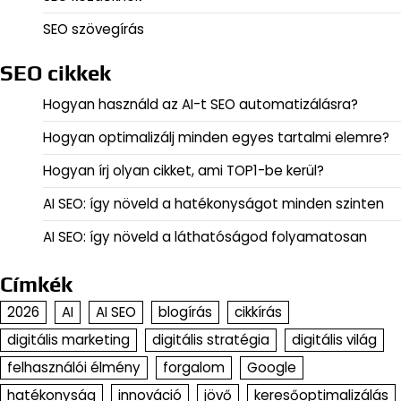
SEO szövegírás
SEO cikkek
Hogyan használd az AI-t SEO automatizálásra?
Hogyan optimalizálj minden egyes tartalmi elemre?
Hogyan írj olyan cikket, ami TOP1-be kerül?
AI SEO: így növeld a hatékonyságot minden szinten
AI SEO: így növeld a láthatóságod folyamatosan
Címkék
2026
AI
AI SEO
blogírás
cikkírás
digitális marketing
digitális stratégia
digitális világ
felhasználói élmény
forgalom
Google
hatékonyság
innováció
jövő
keresőoptimalizálás