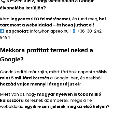
Készen állsz, hogy weboldalad a Google
élvonalába kerüljön?
Kérd
ingyenes SEO felmérésemet
, és tudd meg,
hol
tart most a weboldalad – és hova juthat el!
Kapcsolat:
info@honlapseo.hu
|
+36-30-242-
9494
Mekkora profitot termel neked a
Google?
Gondolkodtál már rajta, miért történik naponta
több
mint 5 milliárd keresés
a Google-ben, és ezekből
hozzád vajon mennyi látogató jut el
?
Miért van az, hogy
magyar nyelven is több millió
kulcsszóra
keresnek az emberek, mégis a Te
weboldalad
egyikre sem jelenik meg az első helyen
?