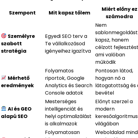
Miért előny ez
Szempont
Mit kapsz tőlem
számodra
Nem
sablonmegoldást
Személyre
Egyedi SEO terv a
kapsz, hanem
szabott
Te vállalkozásod
célzott fejlesztést
stratégia
igényeihez igazítva
ami valóban
működik
Folyamatos
Pontosan látod,
Mérhető
riportok, Google
hogyan nő a
eredmények
Analytics és Search
látogatottság és 
Console adatok
bevétel
Mesterséges
Előnyt szerzel a
AI és GEO
intelligenciát és
modern
alapú SEO
helyi optimalizálást
keresőalgoritmu
is alkalmazok
világában
Folyamatosan
Weboldalad mind