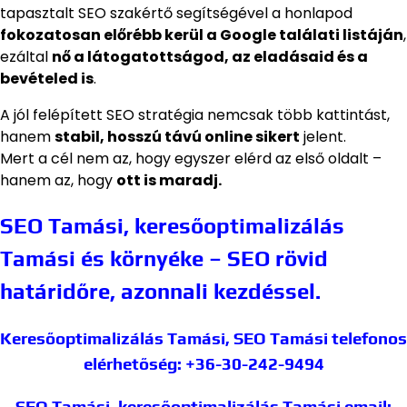
tapasztalt SEO szakértő segítségével a honlapod
fokozatosan előrébb kerül a Google találati listáján
,
ezáltal
nő a látogatottságod, az eladásaid és a
bevételed is
.
A jól felépített SEO stratégia nemcsak több kattintást,
hanem
stabil, hosszú távú online sikert
jelent.
Mert a cél nem az, hogy egyszer elérd az első oldalt –
hanem az, hogy
ott is maradj.
SEO Tamási, keresőoptimalizálás
Tamási és környéke – SEO rövid
határidőre, azonnali kezdéssel.
Keresőoptimalizálás Tamási, SEO Tamási
telefonos
elérhetőség: +36-30-242-9494
SEO Tamási, keresőoptimalizálás Tamási
email: