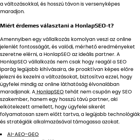
a változásokkal, és hosszú távon is versenyképes
maradjon.
Miért érdemes választani a HonlapSEO-t?
Amennyiben egy vállalkozás komolyan veszi az online
jelenlét fontosságát, és valódi, mérhető eredményeket
szeretne elérni, a HonlapSEO az ideális partner. A
HonlapSEO vállalkozás nem csak hogy reagál a SEO
iparág legújabb kihívásaira, de proaktívan képes előre
jelezni és kezelni a változásokat, biztosítva ezzel, hogy
ügyfelei mindig az online láthatóság élvonalában
maradjanak. A
HonlapSEO
tehát nem csupán egy SEO
szakember, hanem egy hosszú távú partner, aki
elkötelezett amellett, hogy ügyfelei sikerét
folyamatosan szem előtt tartva, a legújabb technológiák
és stratégiák alkalmazásával támogassa azokat.
AI-AEO-GEO