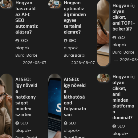
Hogyan
Hogyan
Hogyan írj
használd
optimaliz
olyan
az AI-t
álj minden
cikket,
SEO
egyes
ami TOP1-
automatiz
tartalmi
be kerül?
álásra?
elemre?
SEO
SEO
SEO
alapok-
alapok-
alapok-
Burai Barbi
Burai Barbi
Burai Barbi
2026-08
2026-08-07
2026-08-07
Hogyan írj
AI SEO:
AI SEO:
olyan
így növeld
így növeld
cikket,
a
a
ami
hatékony
láthatósá
minden
ságot
god
platformo
minden
folyamato
n
szinten
san
dominál?
SEO
SEO
SEO
alapok-
alapok-
alapok-
Burai Barbi
Burai Barbi