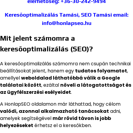
elérhetőség: +36-30-242-9494
Keresőoptimalizálás Tamási, SEO Tamási
email:
info@honlapseo.hu
Mit jelent számomra a
keresőoptimalizálás (SEO)?
A keresőoptimalizálás számomra nem csupán technikai
beállításokat jelent, hanem egy
tudatos folyamatot
,
amellyel
weboldalad láthatóbbá válik a Google
találatai között
, ezáltal
növeli a látogatottságot és
az ügyfélszerzési esélyeidet
.
A HonlapSEO oldalamon már láthattad, hogy célom
valódi, azonnal alkalmazható tanácsokat
adni,
amelyek segítségével
már rövid távon is jobb
helyezéseket
érhetsz el a keresőkben.