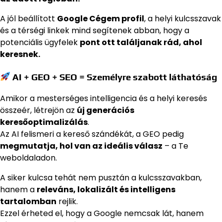
A jól beállított
Google Cégem profil
, a helyi kulcsszavak
és a térségi linkek mind segítenek abban, hogy a
potenciális ügyfelek
pont ott találjanak rád, ahol
keresnek.
AI + GEO + SEO = Személyre szabott láthatóság
Amikor a mesterséges intelligencia és a helyi keresés
összeér, létrejön az
új generációs
keresőoptimalizálás
.
Az AI felismeri a kereső szándékát, a GEO pedig
megmutatja, hol van az ideális válasz
– a Te
weboldaladon.
A siker kulcsa tehát nem pusztán a kulcsszavakban,
hanem a
releváns, lokalizált és intelligens
tartalomban
rejlik.
Ezzel érheted el, hogy a Google nemcsak lát, hanem