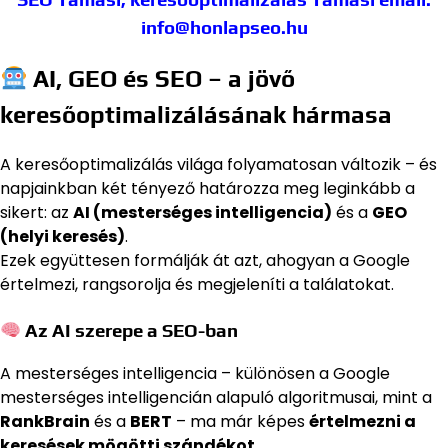
info@honlapseo.hu
AI, GEO és SEO – a jövő
keresőoptimalizálásának hármasa
A keresőoptimalizálás világa folyamatosan változik – és
napjainkban két tényező határozza meg leginkább a
sikert: az
AI (mesterséges intelligencia)
és a
GEO
(helyi keresés)
.
Ezek együttesen formálják át azt, ahogyan a Google
értelmezi, rangsorolja és megjeleníti a találatokat.
Az AI szerepe a SEO-ban
A mesterséges intelligencia – különösen a Google
mesterséges intelligencián alapuló algoritmusai, mint a
RankBrain
és a
BERT
– ma már képes
értelmezni a
keresések mögötti szándékot
.