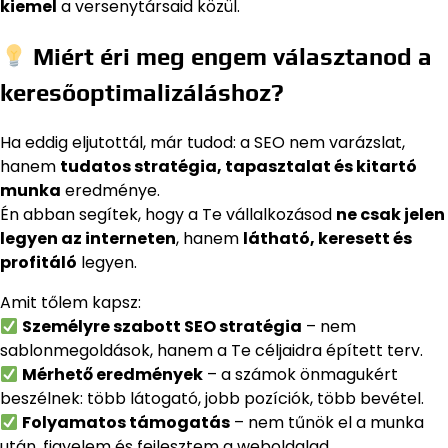
kiemel
a versenytársaid közül.
Miért éri meg engem választanod a
keresőoptimalizáláshoz?
Ha eddig eljutottál, már tudod: a SEO nem varázslat,
hanem
tudatos stratégia, tapasztalat és kitartó
munka
eredménye.
Én abban segítek, hogy a Te vállalkozásod
ne csak jelen
legyen az interneten
, hanem
látható, keresett és
profitáló
legyen.
Amit tőlem kapsz:
Személyre szabott SEO stratégia
– nem
sablonmegoldások, hanem a Te céljaidra épített terv.
Mérhető eredmények
– a számok önmagukért
beszélnek: több látogató, jobb pozíciók, több bevétel.
Folyamatos támogatás
– nem tűnök el a munka
után, figyelem és fejlesztem a weboldalad