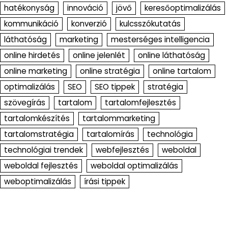
hatékonyság
innováció
jövő
keresőoptimalizálás
kommunikáció
konverzió
kulcsszókutatás
láthatóság
marketing
mesterséges intelligencia
online hirdetés
online jelenlét
online láthatóság
online marketing
online stratégia
online tartalom
optimalizálás
SEO
SEO tippek
stratégia
szövegírás
tartalom
tartalomfejlesztés
tartalomkészítés
tartalommarketing
tartalomstratégia
tartalomírás
technológia
technológiai trendek
webfejlesztés
weboldal
weboldal fejlesztés
weboldal optimalizálás
weboptimalizálás
írási tippek