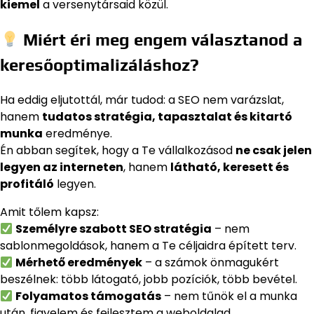
kiemel
a versenytársaid közül.
Miért éri meg engem választanod a
keresőoptimalizáláshoz?
Ha eddig eljutottál, már tudod: a SEO nem varázslat,
hanem
tudatos stratégia, tapasztalat és kitartó
munka
eredménye.
Én abban segítek, hogy a Te vállalkozásod
ne csak jelen
legyen az interneten
, hanem
látható, keresett és
profitáló
legyen.
Amit tőlem kapsz:
Személyre szabott SEO stratégia
– nem
sablonmegoldások, hanem a Te céljaidra épített terv.
Mérhető eredmények
– a számok önmagukért
beszélnek: több látogató, jobb pozíciók, több bevétel.
Folyamatos támogatás
– nem tűnök el a munka
után, figyelem és fejlesztem a weboldalad