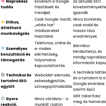
Naprakész
követem a Google
az aktuális SEO
tudás
frissítéseit és
követelményekh
trendjeit
igazodik
Csak Google-barát,
Nincs büntetés,
Etikus,
„white hat”
csak stabil és
átlátható
módszereket
hosszú távú
munkavégzés
használok
eredmények
Telefonos, online és
Bármikor
Személyes
e-mailes
kérdezhetsz, és
konzultáció és
elérhetőség,
mindig naprakész
támogatás
folyamatos
információt kaps
kapcsolattartás
A technikai hátté
Technikai és
Weboldal-elemzés,
és a tartalom is a
tartalmi SEO
sebességjavítás,
Google elvárásai
együtt
szövegoptimalizálás
szerint épül
Időt takarítasz
Gyors
Nincs várólista – a
meg, és hamara
reakció,
munkát rögtön