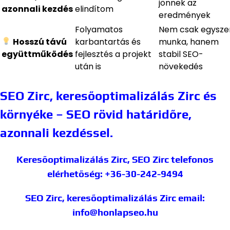
jönnek az
azonnali kezdés
elindítom
eredmények
Folyamatos
Nem csak egyszer
Hosszú távú
karbantartás és
munka, hanem
együttműködés
fejlesztés a projekt
stabil SEO-
után is
növekedés
SEO Zirc, keresőoptimalizálás Zirc és
környéke – SEO rövid határidőre,
azonnali kezdéssel.
Keresőoptimalizálás Zirc, SEO Zirc
telefonos
elérhetőség: +36-30-242-9494
SEO Zirc, keresőoptimalizálás Zirc
email:
info@honlapseo.hu