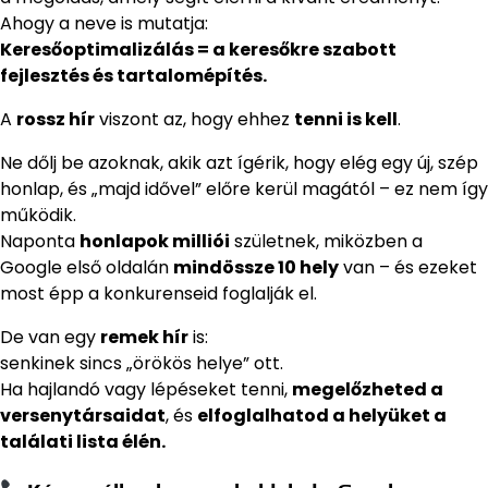
Ahogy a neve is mutatja:
Keresőoptimalizálás = a keresőkre szabott
fejlesztés és tartalomépítés.
A
rossz hír
viszont az, hogy ehhez
tenni is kell
.
Ne dőlj be azoknak, akik azt ígérik, hogy elég egy új, szép
honlap, és „majd idővel” előre kerül magától – ez nem így
működik.
Naponta
honlapok milliói
születnek, miközben a
Google első oldalán
mindössze 10 hely
van – és ezeket
most épp a konkurenseid foglalják el.
De van egy
remek hír
is:
senkinek sincs „örökös helye” ott.
Ha hajlandó vagy lépéseket tenni,
megelőzheted a
versenytársaidat
, és
elfoglalhatod a helyüket a
találati lista élén.