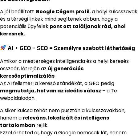
A jól beállított
Google Cégem profil
, a helyi kulcsszavak
és a térségi linkek mind segítenek abban, hogy a
potenciális ügyfelek
pont ott találjanak rád, ahol
keresnek.
AI + GEO + SEO = Személyre szabott láthatóság
Amikor a mesterséges intelligencia és a helyi keresés
összeér, létrejön az
új generációs
keresőoptimalizálás
.
Az AI felismeri a kereső szándékát, a GEO pedig
megmutatja, hol van az ideális válasz
– a Te
weboldaladon.
A siker kulcsa tehát nem pusztán a kulcsszavakban,
hanem a
releváns, lokalizált és intelligens
tartalomban
rejlik.
Ezzel érheted el, hogy a Google nemcsak lát, hanem