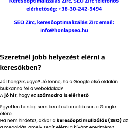
Keresőoptimalizálás Zirc, SEO Zirc
telefonos
elérhetőség: +36-30-242-9494
SEO Zirc, keresőoptimalizálás Zirc
email:
info@honlapseo.hu
Szeretnél jobb helyezést elérni a
keresőkben?
Jól hangzik, ugye? Jó lenne, ha a Google első oldalán
bukkanna fel a weboldalad?
A
jó hír
, hogy ez
számodra is elérhető
.
Egyetlen honlap sem kerül automatikusan a Google
élére.
Ha nem hirdetsz, akkor a
keresőoptimalizálás (SEO)
az
a megoldás, amely segít elérni a kívánt eredményt.