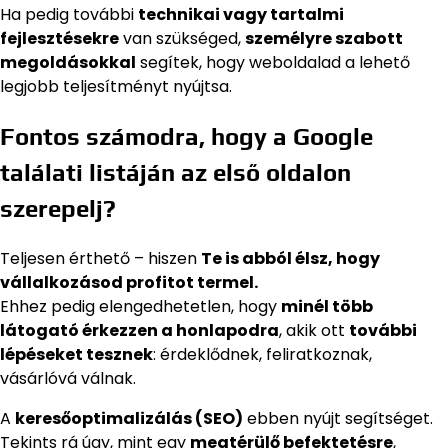
Ha pedig további
technikai vagy tartalmi
fejlesztésekre
van szükséged,
személyre szabott
megoldásokkal
segítek, hogy weboldalad a lehető
legjobb teljesítményt nyújtsa.
Fontos számodra, hogy a Google
találati listáján az első oldalon
szerepelj?
Teljesen érthető – hiszen
Te is abból élsz, hogy
vállalkozásod profitot termel.
Ehhez pedig elengedhetetlen, hogy
minél több
látogató érkezzen a honlapodra
, akik ott
további
lépéseket tesznek
: érdeklődnek, feliratkoznak,
vásárlóvá válnak.
A
keresőoptimalizálás (SEO)
ebben nyújt segítséget.
Tekints rá úgy, mint egy
megtérülő befektetésre
,