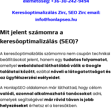
elérhetőség: +36-30-242-9494
Keresőoptimalizálás Zirc, SEO Zirc
email:
info@honlapseo.hu
Mit jelent számomra a
keresőoptimalizálás (SEO)?
A keresőoptimalizálás számomra nem csupán technikai
beállításokat jelent, hanem egy
tudatos folyamatot
,
amellyel
weboldalad láthatóbbá válik a Google
találatai között
, ezáltal
növeli a látogatottságot és
az ügyfélszerzési esélyeidet
.
A HonlapSEO oldalamon már láthattad, hogy célom
valódi, azonnal alkalmazható tanácsokat
adni,
amelyek segítségével
már rövid távon is jobb
helyezéseket
érhetsz el a keresőkben.