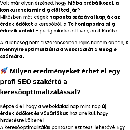
Volt már olyan érzésed, hogy
hiába próbálkozol, a
konkurencia mindig előtted jár
?
Miközben más cégek
naponta százával kapják az
érdeklődőket
a keresőből,
a Te honlapodra alig
érkezik valaki
– pedig minden ott van, amit kínálsz.
A különbség nem a szerencsében rejlik, hanem abban,
ki
mennyire optimalizálta a weboldalát a Google
számára.
Milyen eredményeket érhet el egy
profi SEO szakértő a
keresőoptimalizálással?
Képzeld el, hogy a weboldalad nap mint nap
új
érdeklődőket és vásárlókat
hoz anélkül, hogy
hirdetésre költenél.
A keresőoptimalizálás pontosan ezt teszi lehetővé. Egy