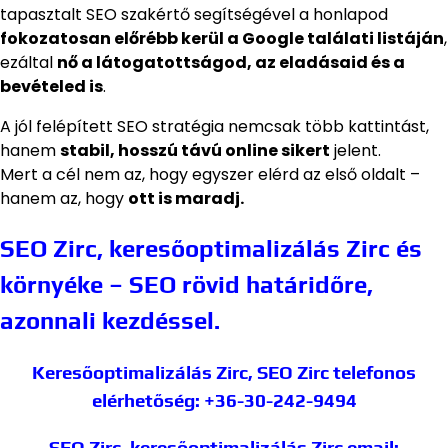
tapasztalt SEO szakértő segítségével a honlapod
fokozatosan előrébb kerül a Google találati listáján
,
ezáltal
nő a látogatottságod, az eladásaid és a
bevételed is
.
A jól felépített SEO stratégia nemcsak több kattintást,
hanem
stabil, hosszú távú online sikert
jelent.
Mert a cél nem az, hogy egyszer elérd az első oldalt –
hanem az, hogy
ott is maradj.
SEO Zirc, keresőoptimalizálás Zirc és
környéke – SEO rövid határidőre,
azonnali kezdéssel.
Keresőoptimalizálás Zirc, SEO Zirc
telefonos
elérhetőség: +36-30-242-9494
SEO Zirc, keresőoptimalizálás Zirc
email: