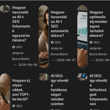
Hogyan
használd
Hogyan
Hogyan
az AI-t
használd
optimaliz
SEO
az AI-t
álj minden
folyamato
SEO
egyes
k
automatiz
tartalmi
egyszerűs
álásra?
elemre?
ítésére?
SEO
SEO
SEO
alapok-
alapok-
alapok-
Burai Barbi
Burai Barbi
Burai Barbi
2026-08-07
2026-08
2026-08-08
AI SEO:
AI SEO:
Hogyan írj
így növeld
így növeld
olyan
a
a
cikket,
hatékony
láthatósá
ami TOP1-
ságot
god
be kerül?
minden
folyamato
szinten
san
SEO