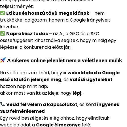
teljesítményét.
Etikus és hosszú távú megoldások
– nem
trükkökkel dolgozom, hanem a Google irányelveit
követve.
Naprakész tudás
– az AI, a GEO és a SEO
összefüggéseit kihasználva segítek, hogy mindig egy
lépéssel a konkurencia előtt járj.
A sikeres online jelenlét nem a véletlenen múlik
Ha valóban szeretnéd, hogy
a weboldalad a Google
első oldalán jelenjen meg
, és
valódi ügyfeleket
hozzon nap mint nap,
akkor most van itt az ideje, hogy
lépj
.
Vedd fel velem a kapcsolatot
, és kérd
ingyenes
SEO felmérésemet!
Egy rövid beszélgetés elég ahhoz, hogy elindítsuk
weboldaladat a
Google élmezőnye
felé.