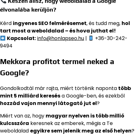
Készen állsz, hogy weboldalad a Google
élvonalába kerüljön?
Kérd
ingyenes SEO felmérésemet
, és tudd meg,
hol
tart most a weboldalad – és hova juthat el!
Kapcsolat:
info@honlapseo.hu
|
+36-30-242-
9494
Mekkora profitot termel neked a
Google?
Gondolkodtál már rajta, miért történik naponta
több
mint 5 milliárd keresés
a Google-ben, és ezekből
hozzád vajon mennyi látogató jut el
?
Miért van az, hogy
magyar nyelven is több millió
kulcsszóra
keresnek az emberek, mégis a Te
weboldalad
egyikre sem jelenik meg az első helyen
?