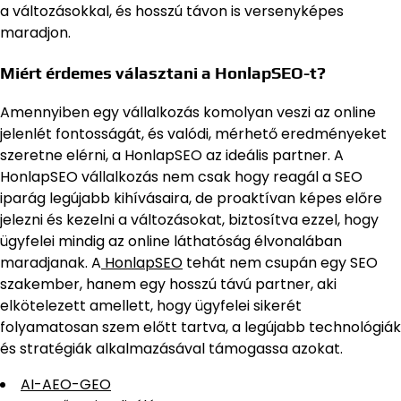
a változásokkal, és hosszú távon is versenyképes
maradjon.
Miért érdemes választani a HonlapSEO-t?
Amennyiben egy vállalkozás komolyan veszi az online
jelenlét fontosságát, és valódi, mérhető eredményeket
szeretne elérni, a HonlapSEO az ideális partner. A
HonlapSEO vállalkozás nem csak hogy reagál a SEO
iparág legújabb kihívásaira, de proaktívan képes előre
jelezni és kezelni a változásokat, biztosítva ezzel, hogy
ügyfelei mindig az online láthatóság élvonalában
maradjanak. A
HonlapSEO
tehát nem csupán egy SEO
szakember, hanem egy hosszú távú partner, aki
elkötelezett amellett, hogy ügyfelei sikerét
folyamatosan szem előtt tartva, a legújabb technológiák
és stratégiák alkalmazásával támogassa azokat.
AI-AEO-GEO