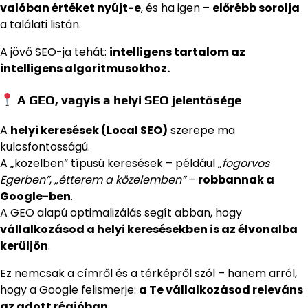
valóban értéket nyújt-e
, és ha igen –
előrébb sorolja
a találati listán.
A jövő SEO-ja tehát:
intelligens tartalom az
intelligens algoritmusokhoz.
A GEO, vagyis a helyi SEO jelentősége
A
helyi keresések (Local SEO)
szerepe ma
kulcsfontosságú.
A „közelben” típusú keresések – például
„fogorvos
Egerben”
,
„étterem a közelemben”
–
robbannak a
Google-ben
.
A GEO alapú optimalizálás segít abban, hogy
vállalkozásod a helyi keresésekben is az élvonalba
kerüljön
.
Ez nemcsak a címről és a térképről szól – hanem arról,
hogy a Google felismerje:
a Te vállalkozásod releváns
az adott régióban.