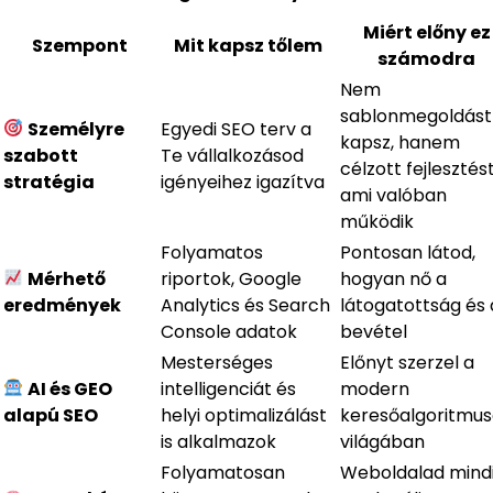
Miért előny ez
Szempont
Mit kapsz tőlem
számodra
Nem
sablonmegoldást
Személyre
Egyedi SEO terv a
kapsz, hanem
szabott
Te vállalkozásod
célzott fejlesztést
stratégia
igényeihez igazítva
ami valóban
működik
Folyamatos
Pontosan látod,
Mérhető
riportok, Google
hogyan nő a
eredmények
Analytics és Search
látogatottság és 
Console adatok
bevétel
Mesterséges
Előnyt szerzel a
AI és GEO
intelligenciát és
modern
alapú SEO
helyi optimalizálást
keresőalgoritmu
is alkalmazok
világában
Folyamatosan
Weboldalad mind