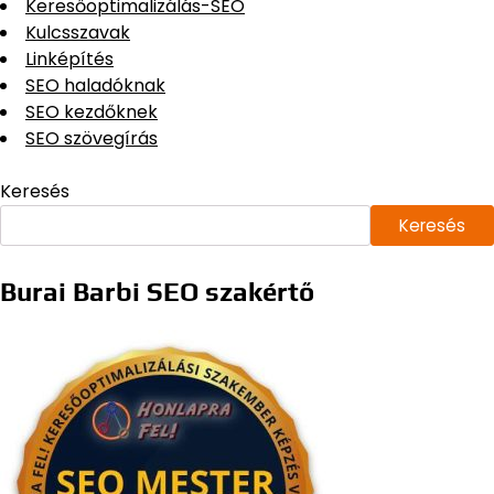
Keresőoptimalizálás-SEO
Kulcsszavak
Linképítés
SEO haladóknak
SEO kezdőknek
SEO szövegírás
Keresés
Keresés
Burai Barbi SEO szakértő