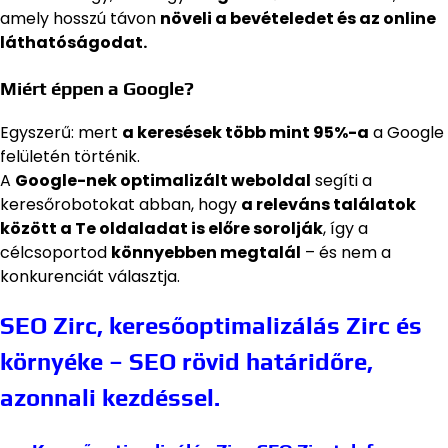
amely hosszú távon
növeli a bevételedet és az online
láthatóságodat.
Miért éppen a Google?
Egyszerű: mert
a keresések több mint 95%-a
a Google
felületén történik.
A
Google-nek optimalizált weboldal
segíti a
keresőrobotokat abban, hogy
a releváns találatok
között a Te oldaladat is előre sorolják
, így a
célcsoportod
könnyebben megtalál
– és nem a
konkurenciát választja.
SEO Zirc, keresőoptimalizálás Zirc és
környéke – SEO rövid határidőre,
azonnali kezdéssel.