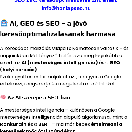
info@honlapseo.hu
AI, GEO és SEO – a jövő
keresőoptimalizálásának hármasa
A keresőoptimalizálás világa folyamatosan változik – és
napjainkban két tényező határozza meg leginkább a
sikert: az
AI (mesterséges intelligencia)
és a
GEO
(helyi keresés)
.
Ezek együttesen formálják át azt, ahogyan a Google
értelmezi, rangsorolja és megjeleníti a találatokat.
Az AI szerepe a SEO-ban
A mesterséges intelligencia – különösen a Google
mesterséges intelligencián alapuló algoritmusai, mint a
RankBrain
és a
BERT
– ma már képes
értelmezni a
keresések mögötti szándékot
.