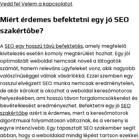
Vedd fel Velem a kapcsolatot
Miért érdemes befektetni egy jó SEO
szakértőbe?
A
SEO egy hosszú távú befektetés
, amely megfelelő
kivitelezés esetén komoly megtérülést hozhat. Egy jól
optimalizált weboldal nemcsak növeli a látogatók
számát, hanem releváns ügyfeleket vonz, akik nagyobb
valószínűséggel válnak vásárlókká. Ezzel szemben egy
rosszul elvégzett SEO munka nemcsak eredménytelen,
de akár károkat is okozhat a weboldal keresőmotoros
helyezésében, ami hosszú távon forgalomcsökkenést és
bevételkiesést eredményezhet. Befektetni egy jó
SEO
szakértőbe
azért is érdemes, mert a keresőmotorok
algoritmusai folyamatosan változnak, és a verseny is
egyre intenzívebb. Egy tapasztalt SEO szakember segít
abban, hogy a weboldalad mindig lépést tartson ezekkel