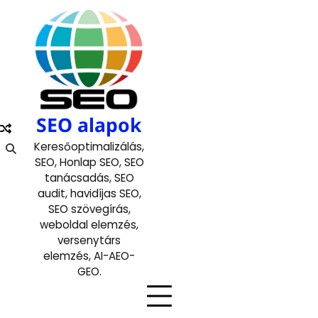
Skip
to
content
SEO alapok
Keresőoptimalizálás,
SEO, Honlap SEO, SEO
tanácsadás, SEO
audit, havidíjas SEO,
SEO szövegírás,
weboldal elemzés,
versenytárs
elemzés, AI-AEO-
GEO.