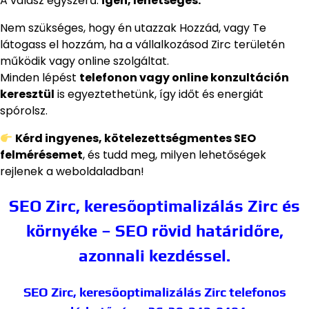
A válasz egyszerű:
igen, lehetséges.
Nem szükséges, hogy én utazzak Hozzád, vagy Te
látogass el hozzám, ha a vállalkozásod Zirc területén
működik vagy online szolgáltat.
Minden lépést
telefonon vagy online konzultáción
keresztül
is egyeztethetünk, így időt és energiát
spórolsz.
Kérd ingyenes, kötelezettségmentes SEO
felmérésemet
, és tudd meg, milyen lehetőségek
rejlenek a weboldaladban!
SEO Zirc, keresőoptimalizálás Zirc és
környéke – SEO rövid határidőre,
azonnali kezdéssel.
SEO Zirc, keresőoptimalizálás Zirc
telefonos