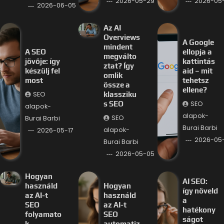
2026-05-29
2026-05
2026-06-05
Az AI
Overviews
A Google
mindent
A SEO
ellopja a
megválto
jövője: így
kattintás
ztat? Így
készülj fel
aid – mit
omlik
most
tehetsz
össze a
ellene?
SEO
klassziku
SEO
s SEO
alapok-
alapok-
SEO
Burai Barbi
Burai Barbi
alapok-
2026-05-17
2026-05
Burai Barbi
2026-05-05
Hogyan
AI SEO:
használd
Hogyan
így növeld
az AI-t
használd
a
SEO
az AI-t
hatékony
folyamato
SEO
ságot
k
automatiz