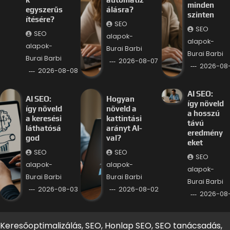
minden
egyszerűs
álásra?
szinten
ítésére?
SEO
SEO
SEO
alapok-
alapok-
alapok-
Burai Barbi
Burai Barbi
Burai Barbi
2026-08-07
2026-08
2026-08-08
AI SEO:
AI SEO:
Hogyan
így növeld
így növeld
növeld a
a hosszú
a keresési
kattintási
távú
láthatósá
arányt AI-
eredmény
god
val?
eket
SEO
SEO
SEO
alapok-
alapok-
alapok-
Burai Barbi
Burai Barbi
Burai Barbi
2026-08-03
2026-08-02
2026-08-
Keresőoptimalizálás, SEO, Honlap SEO, SEO tanácsadás,