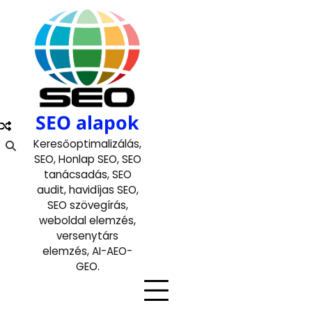
Skip
to
content
SEO alapok
Keresőoptimalizálás,
SEO, Honlap SEO, SEO
tanácsadás, SEO
audit, havidíjas SEO,
SEO szövegírás,
weboldal elemzés,
versenytárs
elemzés, AI-AEO-
GEO.