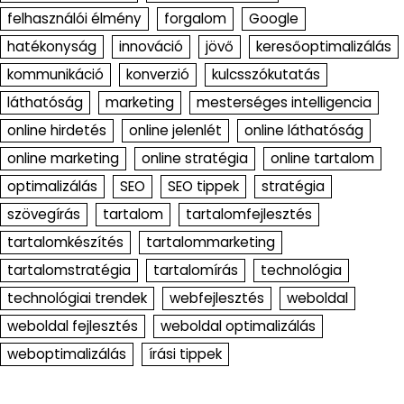
felhasználói élmény
forgalom
Google
hatékonyság
innováció
jövő
keresőoptimalizálás
kommunikáció
konverzió
kulcsszókutatás
láthatóság
marketing
mesterséges intelligencia
online hirdetés
online jelenlét
online láthatóság
online marketing
online stratégia
online tartalom
optimalizálás
SEO
SEO tippek
stratégia
szövegírás
tartalom
tartalomfejlesztés
tartalomkészítés
tartalommarketing
tartalomstratégia
tartalomírás
technológia
technológiai trendek
webfejlesztés
weboldal
weboldal fejlesztés
weboldal optimalizálás
weboptimalizálás
írási tippek