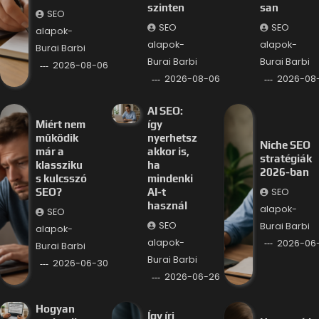
szinten
san
SEO
SEO
SEO
alapok-
alapok-
alapok-
Burai Barbi
Burai Barbi
Burai Barbi
2026-08-06
2026-08-06
2026-08
AI SEO:
Miért nem
így
működik
nyerhetsz
Niche SEO
már a
akkor is,
stratégiák
klassziku
ha
2026-ban
s kulcsszó
mindenki
SEO
SEO?
AI-t
használ
alapok-
SEO
SEO
Burai Barbi
alapok-
alapok-
2026-06
Burai Barbi
Burai Barbi
2026-06-30
2026-06-26
Hogyan
Így írj