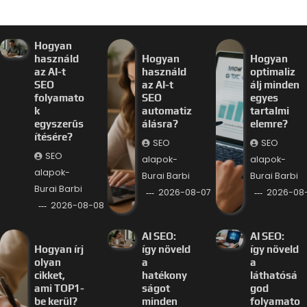
Hogyan
használd
Hogyan
Hogyan
az AI-t
használd
optimaliz
SEO
az AI-t
álj minden
folyamato
SEO
egyes
k
automatiz
tartalmi
egyszerűs
álásra?
elemre?
ítésére?
SEO
SEO
SEO
alapok-
alapok-
alapok-
Burai Barbi
Burai Barbi
Burai Barbi
2026-08-07
2026-08
2026-08-08
AI SEO:
AI SEO:
Hogyan írj
így növeld
így növeld
olyan
a
a
cikket,
hatékony
láthatósá
ami TOP1-
ságot
god
be kerül?
minden
folyamato