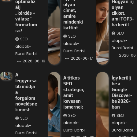
optimaliz
Hogyan írj
olyan
álj
olyan
címet,
„kérdés +
cikket,
amire
válasz”
ami TOP3-
mindenki
formátum
ba kerül
kattint
ra?
SEO
SEO
SEO
alapok-
alapok-
alapok-
Burai Barbi
Burai Barbi
Burai Barbi
2026-06-
2026-06-17
2026-06-19
A
A titkos
Így kerülj
leggyorsa
SEO
be a
bb módja
stratégia,
Google
a
amit
Discover-
forgalom
kevesen
be 2026-
növelésne
ismernek
ban
k most
SEO
SEO
SEO
alapok-
alapok-
alapok-
Burai Barbi
Burai Barbi
Burai Barbi