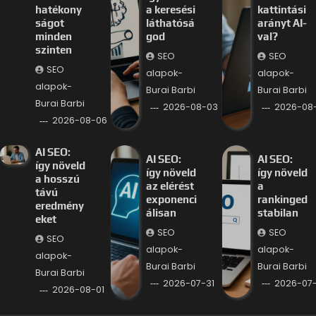
hatékony
a keresési
kattintási
ságot
láthatósá
arányt AI-
minden
god
val?
szinten
SEO
SEO
SEO
alapok-
alapok-
alapok-
Burai Barbi
Burai Barbi
Burai Barbi
2026-08-03
2026-08
2026-08-06
AI SEO:
AI SEO:
AI SEO:
így növeld
így növeld
így növeld
a hosszú
az elérést
a
távú
exponenci
rankinged
eredmény
álisan
stabilan
eket
SEO
SEO
SEO
alapok-
alapok-
alapok-
Burai Barbi
Burai Barbi
Burai Barbi
2026-07-31
2026-07
2026-08-01