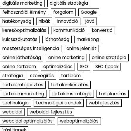
digitális marketing
digitális stratégia
felhasználói élmény
forgalom
Google
hatékonyság
hibák
innováció
jövő
keresőoptimalizálás
kommunikáció
konverzió
kulcsszókutatás
láthatóság
marketing
mesterséges intelligencia
online jelenlét
online láthatóság
online marketing
online stratégia
online tartalom
optimalizálás
SEO
SEO tippek
stratégia
szövegírás
tartalom
tartalomfejlesztés
tartalomkészítés
tartalommarketing
tartalomstratégia
tartalomírás
technológia
technológiai trendek
webfejlesztés
weboldal
weboldal fejlesztés
weboldal optimalizálás
weboptimalizálás
írási tippek