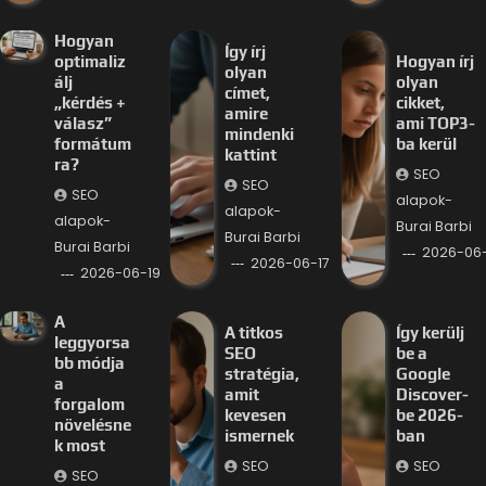
Hogyan
Így írj
optimaliz
Hogyan írj
olyan
álj
olyan
címet,
„kérdés +
cikket,
amire
válasz”
ami TOP3-
mindenki
formátum
ba kerül
kattint
ra?
SEO
SEO
SEO
alapok-
alapok-
alapok-
Burai Barbi
Burai Barbi
Burai Barbi
2026-06-
2026-06-17
2026-06-19
A
A titkos
Így kerülj
leggyorsa
SEO
be a
bb módja
stratégia,
Google
a
amit
Discover-
forgalom
kevesen
be 2026-
növelésne
ismernek
ban
k most
SEO
SEO
SEO