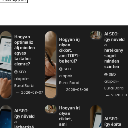
AI SEO:
Hogyan
Hogyan írj
így növeld
optimaliz
olyan
a
álj minden
cikket,
hatékony
egyes
ami TOP1-
ságot
tartalmi
be kerül?
minden
elemre?
szinten
SEO
SEO
SEO
alapok-
alapok-
alapok-
Burai Barbi
Burai Barbi
Burai Barbi
2026-08-06
2026-08-07
2026-08
Hogyan írj
AI SEO:
olyan
így növeld
cikket,
AI SEO:
a
ami
így építs
láthatósá