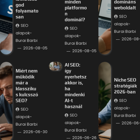
minden
domináns
god
platformo
weboldalt
folyamato
n
SEO
san
dominál?
alapok-
SEO
SEO
Burai Barbi
alapok-
alapok-
2026-08
Burai Barbi
Burai Barbi
2026-08-05
2026-08-05
AI SEO:
Miért nem
így
működik
nyerhetsz
Niche SEO
már a
akkor is,
stratégiák
klassziku
ha
2026-ban
s kulcsszó
mindenki
SEO
SEO?
AI-t
használ
alapok-
SEO
SEO
Burai Barbi
alapok-
alapok-
2026-06
Burai Barbi
Burai Barbi
2026-06-30
2026-06-26