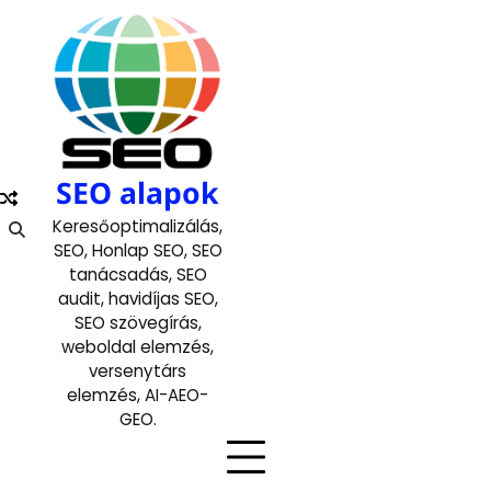
Skip
to
content
SEO alapok
Keresőoptimalizálás,
SEO, Honlap SEO, SEO
tanácsadás, SEO
audit, havidíjas SEO,
SEO szövegírás,
weboldal elemzés,
versenytárs
elemzés, AI-AEO-
GEO.