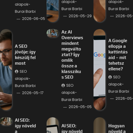
alapok-
alapok-
alapok-
Burai Barbi
Burai Barbi
Burai Barbi
2026-05-29
2026-05
2026-06-05
Az AI
Overviews
A Google
mindent
A SEO
ellopja a
megválto
jövője: így
kattintás
ztat? Így
készülj fel
aid – mit
omlik
most
tehetsz
össze a
ellene?
SEO
klassziku
SEO
s SEO
alapok-
alapok-
SEO
Burai Barbi
Burai Barbi
alapok-
2026-05-17
2026-05
Burai Barbi
2026-05-05
AI SEO:
így növeld
AI SEO:
Hogyan
a
így növeld
növeld a