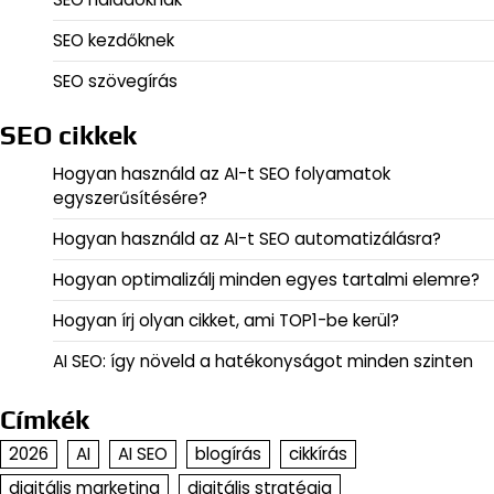
SEO kezdőknek
SEO szövegírás
SEO cikkek
Hogyan használd az AI-t SEO folyamatok
egyszerűsítésére?
Hogyan használd az AI-t SEO automatizálásra?
Hogyan optimalizálj minden egyes tartalmi elemre?
Hogyan írj olyan cikket, ami TOP1-be kerül?
AI SEO: így növeld a hatékonyságot minden szinten
Címkék
2026
AI
AI SEO
blogírás
cikkírás
digitális marketing
digitális stratégia