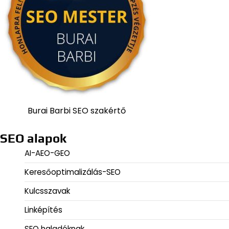
Burai Barbi SEO szakértő
SEO alapok
AI-AEO-GEO
Keresőoptimalizálás-SEO
Kulcsszavak
Linképítés
SEO haladóknak