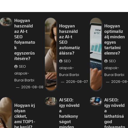
Hogyan
használd
Hogyan
Hogyan
az AI-t
használd
optimaliz
SEO
az AI-t
álj minden
folyamato
SEO
egyes
k
automatiz
tartalmi
egyszerűs
álásra?
elemre?
ítésére?
SEO
SEO
SEO
alapok-
alapok-
alapok-
Burai Barbi
Burai Barbi
Burai Barbi
2026-08-07
2026-08
2026-08-08
AI SEO:
AI SEO:
Hogyan írj
így növeld
így növeld
olyan
a
a
cikket,
hatékony
láthatósá
ami TOP1-
ságot
god
be kerül?
minden
folyamato