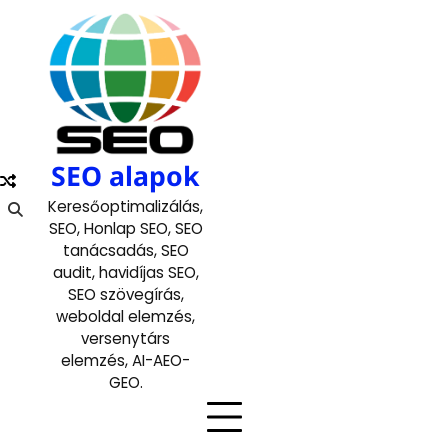
Skip
to
content
SEO alapok
Keresőoptimalizálás,
SEO, Honlap SEO, SEO
tanácsadás, SEO
audit, havidíjas SEO,
SEO szövegírás,
weboldal elemzés,
versenytárs
elemzés, AI-AEO-
GEO.