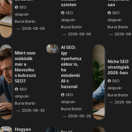
szinten
san
SEO
SEO
SEO
alapok-
alapok-
alapok-
Burai Barbi
Burai Barbi
Burai Barbi
2026-08-06
2026-08-06
2026-08
AI SEO:
Miért nem
így
működik
nyerhetsz
Niche SEO
már a
akkor is,
stratégiák
klassziku
ha
2026-ban
s kulcsszó
mindenki
SEO
SEO?
AI-t
használ
alapok-
SEO
SEO
Burai Barbi
alapok-
alapok-
2026-06
Burai Barbi
Burai Barbi
2026-06-30
2026-06-26
Hogyan