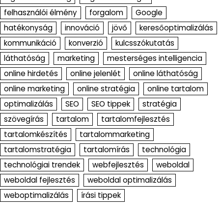
felhasználói élmény
forgalom
Google
hatékonyság
innováció
jövő
keresőoptimalizálás
kommunikáció
konverzió
kulcsszókutatás
láthatóság
marketing
mesterséges intelligencia
online hirdetés
online jelenlét
online láthatóság
online marketing
online stratégia
online tartalom
optimalizálás
SEO
SEO tippek
stratégia
szövegírás
tartalom
tartalomfejlesztés
tartalomkészítés
tartalommarketing
tartalomstratégia
tartalomírás
technológia
technológiai trendek
webfejlesztés
weboldal
weboldal fejlesztés
weboldal optimalizálás
weboptimalizálás
írási tippek