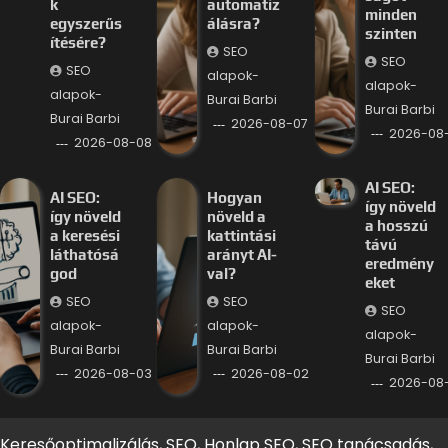
k
automatiz
minden
egyszerűs
álásra?
szinten
ítésére?
SEO
SEO
SEO
alapok-
alapok-
alapok-
Burai Barbi
Burai Barbi
Burai Barbi
2026-08-07
2026-08
2026-08-08
AI SEO:
AI SEO:
Hogyan
így növeld
így növeld
növeld a
a hosszú
a keresési
kattintási
távú
láthatósá
arányt AI-
eredmény
god
val?
eket
SEO
SEO
SEO
alapok-
alapok-
alapok-
Burai Barbi
Burai Barbi
Burai Barbi
2026-08-03
2026-08-02
2026-08-
Keresőoptimalizálás, SEO, Honlap SEO, SEO tanácsadás,