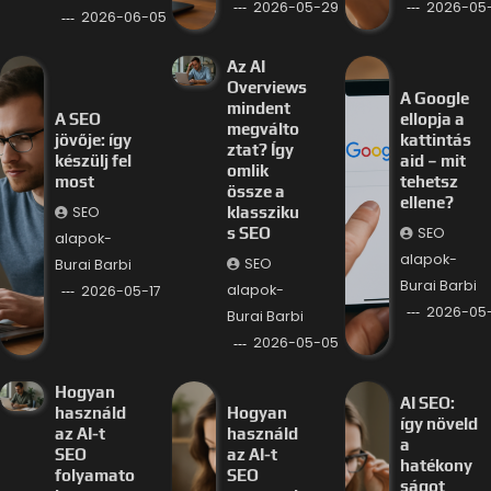
2026-05-29
2026-05
2026-06-05
Az AI
Overviews
A Google
mindent
A SEO
ellopja a
megválto
jövője: így
kattintás
ztat? Így
készülj fel
aid – mit
omlik
most
tehetsz
össze a
ellene?
SEO
klassziku
SEO
s SEO
alapok-
alapok-
SEO
Burai Barbi
Burai Barbi
alapok-
2026-05-17
2026-05
Burai Barbi
2026-05-05
Hogyan
AI SEO:
használd
Hogyan
így növeld
az AI-t
használd
a
SEO
az AI-t
hatékony
folyamato
SEO
ságot