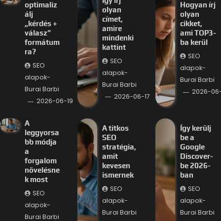
Így írj
optimaliz
Hogyan írj
olyan
álj
olyan
címet,
„kérdés +
cikket,
amire
válasz”
ami TOP3-
mindenki
formátum
ba kerül
kattint
ra?
SEO
SEO
SEO
alapok-
alapok-
alapok-
Burai Barbi
Burai Barbi
Burai Barbi
2026-06-
2026-06-17
2026-06-19
A
A titkos
Így kerülj
leggyorsa
SEO
be a
bb módja
stratégia,
Google
a
amit
Discover-
forgalom
kevesen
be 2026-
növelésne
ismernek
ban
k most
SEO
SEO
SEO
alapok-
alapok-
alapok-
Burai Barbi
Burai Barbi
Burai Barbi