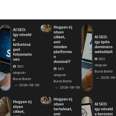
Hogyan írj
AI SEO:
olyan
így növeld
cikket,
AI SEO:
a
ami
így építs
láthatósá
minden
domináns
god
platformo
weboldalt
folyamato
n
SEO
san
dominál?
alapok-
SEO
SEO
Burai Barbi
alapok-
alapok-
2026-08
Burai Barbi
Burai Barbi
2026-08-05
2026-08-05
Hogyan írj
Hogyan írj
olyan
AI SEO:
olyan
tartalmat,
így növeld
cikket,
ami
a keresési