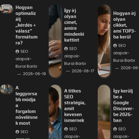
Hogyan
Így írj
optimaliz
Hogyan írj
olyan
álj
olyan
címet,
„kérdés +
cikket,
amire
válasz”
ami TOP3-
mindenki
formátum
ba kerül
kattint
ra?
SEO
SEO
SEO
alapok-
alapok-
alapok-
Burai Barbi
Burai Barbi
Burai Barbi
2026-06-
2026-06-17
2026-06-19
A
A titkos
Így kerülj
leggyorsa
SEO
be a
bb módja
stratégia,
Google
a
amit
Discover-
forgalom
kevesen
be 2026-
növelésne
ismernek
ban
k most
SEO
SEO
SEO
alapok-
alapok-