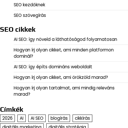
SEO kezdőknek
SEO szövegírás
SEO cikkek
AI SEO: így növeld a láthatóságod folyamatosan
Hogyan írj olyan cikket, ami minden platformon
dominál?
AI SEO: így építs domináns weboldalt
Hogyan írj olyan cikket, ami örökzöld marad?
Hogyan írj olyan tartalmat, ami mindig releváns
marad?
Címkék
2026
AI
AI SEO
blogírás
cikkírás
digitális marketing
digitális stratégia