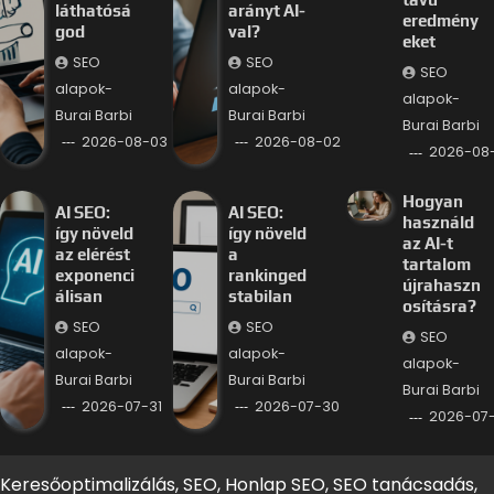
láthatósá
arányt AI-
eredmény
god
val?
eket
SEO
SEO
SEO
alapok-
alapok-
alapok-
Burai Barbi
Burai Barbi
Burai Barbi
2026-08-03
2026-08-02
2026-08-
Hogyan
AI SEO:
AI SEO:
használd
így növeld
így növeld
az AI-t
az elérést
a
tartalom
exponenci
rankinged
újrahaszn
álisan
stabilan
osításra?
SEO
SEO
SEO
alapok-
alapok-
alapok-
Burai Barbi
Burai Barbi
Burai Barbi
2026-07-31
2026-07-30
2026-07
Keresőoptimalizálás, SEO, Honlap SEO, SEO tanácsadás,