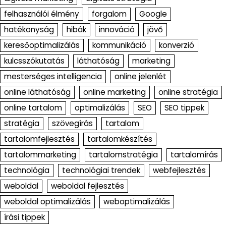
felhasználói élmény
forgalom
Google
hatékonyság
hibák
innováció
jövő
keresőoptimalizálás
kommunikáció
konverzió
kulcsszókutatás
láthatóság
marketing
mesterséges intelligencia
online jelenlét
online láthatóság
online marketing
online stratégia
online tartalom
optimalizálás
SEO
SEO tippek
stratégia
szövegírás
tartalom
tartalomfejlesztés
tartalomkészítés
tartalommarketing
tartalomstratégia
tartalomírás
technológia
technológiai trendek
webfejlesztés
weboldal
weboldal fejlesztés
weboldal optimalizálás
weboptimalizálás
írási tippek