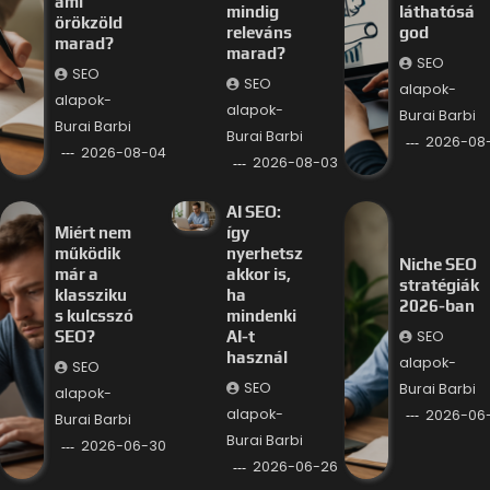
ami
mindig
láthatósá
örökzöld
releváns
god
marad?
marad?
SEO
SEO
SEO
alapok-
alapok-
alapok-
Burai Barbi
Burai Barbi
Burai Barbi
2026-08
2026-08-04
2026-08-03
AI SEO:
Miért nem
így
működik
nyerhetsz
Niche SEO
már a
akkor is,
stratégiák
klassziku
ha
2026-ban
s kulcsszó
mindenki
SEO
SEO?
AI-t
használ
alapok-
SEO
SEO
Burai Barbi
alapok-
alapok-
2026-06
Burai Barbi
Burai Barbi
2026-06-30
2026-06-26