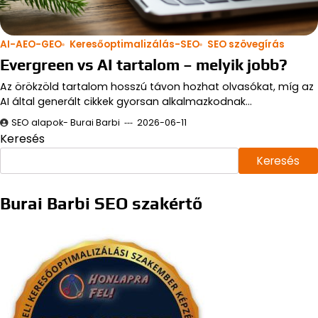
AI-AEO-GEO
Keresőoptimalizálás-SEO
SEO szövegírás
Evergreen vs AI tartalom – melyik jobb?
Az örökzöld tartalom hosszú távon hozhat olvasókat, míg az
AI által generált cikkek gyorsan alkalmazkodnak…
SEO alapok- Burai Barbi
2026-06-11
Keresés
Keresés
Burai Barbi SEO szakértő