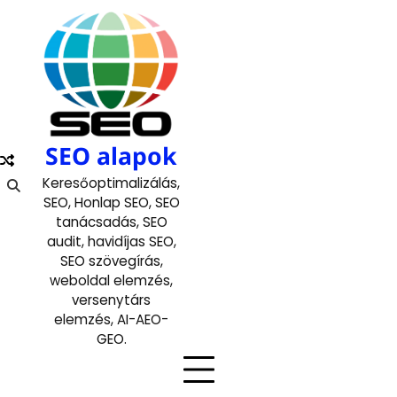
Skip
to
content
SEO alapok
Keresőoptimalizálás,
SEO, Honlap SEO, SEO
tanácsadás, SEO
audit, havidíjas SEO,
SEO szövegírás,
weboldal elemzés,
versenytárs
elemzés, AI-AEO-
GEO.