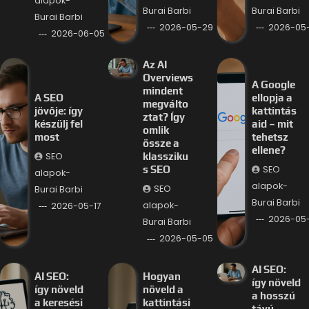
alapok-
Burai Barbi
Burai Barbi
Burai Barbi
2026-05-29
2026-05
2026-06-05
Az AI
Overviews
A Google
mindent
A SEO
ellopja a
megválto
jövője: így
kattintás
ztat? Így
készülj fel
aid – mit
omlik
most
tehetsz
össze a
ellene?
SEO
klassziku
SEO
s SEO
alapok-
alapok-
SEO
Burai Barbi
Burai Barbi
alapok-
2026-05-17
2026-05
Burai Barbi
2026-05-05
AI SEO:
AI SEO:
Hogyan
így növeld
így növeld
növeld a
a hosszú
a keresési
kattintási
távú