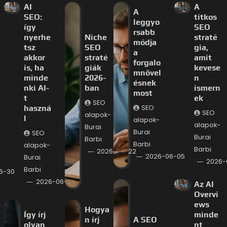
AI
A
A
SEO:
titkos
leggyo
így
SEO
rsabb
nyerhe
Niche
straté
módja
tsz
SEO
gia,
a
akkor
straté
amit
forgalo
is, ha
giák
kevese
mnövel
minde
2026-
n
ésnek
nki AI-
ban
ismern
most
t
ek
SEO
haszná
SEO
SEO
alapok-
l
alapok-
alapok-
Burai
Burai
SEO
Burai
Barbi
Barbi
alapok-
Barbi
2026-06-22
2026-06-05
Burai
2026-
Barbi
6-30
2026-06-26
Az AI
Overvi
ews
Hogya
Így írj
minde
n írj
A SEO
olyan
nt