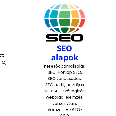
Skip
to
content
SEO
alapok
Keresőoptimalizálás,
SEO, Honlap SEO,
SEO tanácsadás,
SEO audit, havidíjas
SEO, SEO szövegírás,
weboldal elemzés,
versenytárs
elemzés, AI-AEO-
GEO.