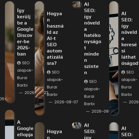
AI
Így
SEO:
Hogya
AI
kerülj
így
n
SEO:
be a
növeld
haszná
így
Google
a
ld az
növeld
Discov
hatéko
AI-t
a
er-be
nyságo
SEO
keresé
2026-
t
autom
si
ban
minde
atizálá
láthat
n
SEO
sra?
óságod
szinte
alapok-
SEO
n
SEO
Burai
alapok-
alapok-
SEO
Barbi
Burai
Burai
alapok-
2026-05-27
Barbi
Barbi
Burai
05-29
2026-08-07
2026
Barbi
2026-08-06
A
AI
Google
AI
Hogya
SEO:
ellopja
SEO:
n
így