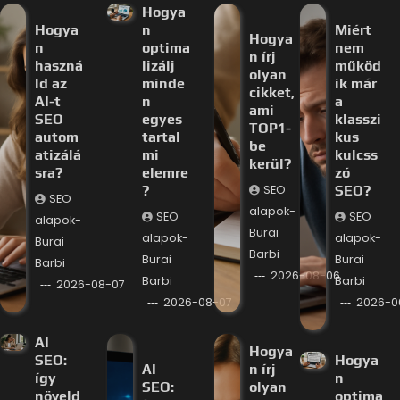
Hogya
Hogya
n
Miért
Hogya
n
optima
nem
n írj
haszná
lizálj
működ
olyan
ld az
minde
ik már
cikket,
AI-t
n
a
ami
SEO
egyes
klasszi
TOP1-
autom
tartal
kus
be
atizálá
mi
kulcss
kerül?
sra?
elemre
zó
?
SEO
SEO?
SEO
alapok-
SEO
SEO
alapok-
Burai
alapok-
alapok-
Burai
Barbi
Burai
Burai
Barbi
2026-08-06
Barbi
Barbi
2026-08-07
2026-08-07
2026-0
AI
Hogya
SEO:
Hogya
AI
n írj
így
n
SEO:
olyan
növeld
optima