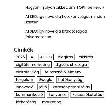
Hogyan írj olyan cikket, ami TOP1-be kerül?
AI SEO: így növeld a hatékonyságot minden
szinten
AI SEO: így növeld a láthatóságod
folyamatosan
Címkék
2026
AI
AI SEO
blogírás
cikkírás
digitális marketing
digitális stratégia
digitális világ
felhasználói élmény
forgalom
Google
hatékonyság
innováció
jövő
keresőoptimalizálás
kommunikáció
konverzió
kulcsszókutatás
láthatóság
marketing