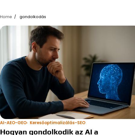
Home
gondolkodás
AI-AEO-GEO
Keresőoptimalizálás-SEO
Hogyan gondolkodik az AI a