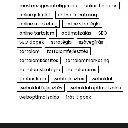
mesterséges intelligencia
online hirdetés
online jelenlét
online láthatóság
online marketing
online stratégia
online tartalom
optimalizálás
SEO
SEO tippek
stratégia
szövegírás
tartalom
tartalomfejlesztés
tartalomkészítés
tartalommarketing
tartalomstratégia
tartalomírás
technológia
webfejlesztés
weboldal
weboldal fejlesztés
weboldal optimalizálás
weboptimalizálás
írási tippek