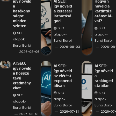
így növeld
AI SEO:
Hogyan
a
így növeld
növeld a
hatékony
a keresési
kattintási
ságot
láthatósá
arányt AI-
minden
god
val?
szinten
SEO
SEO
SEO
alapok-
alapok-
alapok-
Burai Barbi
Burai Barbi
Burai Barbi
2026-08-03
2026-08
2026-08-06
AI SEO:
AI SEO:
AI SEO:
így növeld
így növeld
így növeld
a hosszú
az elérést
a
távú
exponenci
rankinged
eredmény
álisan
stabilan
eket
SEO
SEO
SEO
alapok-
alapok-
alapok-
Burai Barbi
Burai Barbi
Burai Barbi
2026-07-31
2026-07
2026-08-01