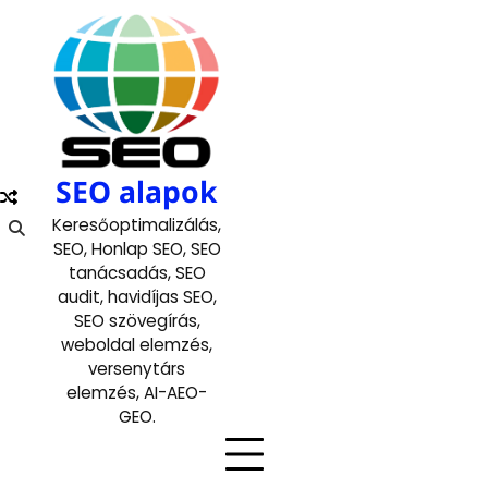
Skip
to
content
SEO alapok
Keresőoptimalizálás,
SEO, Honlap SEO, SEO
tanácsadás, SEO
audit, havidíjas SEO,
SEO szövegírás,
weboldal elemzés,
versenytárs
elemzés, AI-AEO-
GEO.