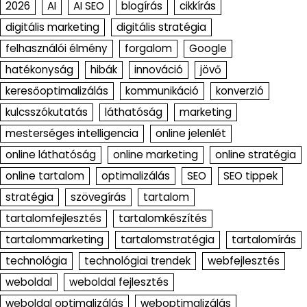
2026
AI
AI SEO
blogírás
cikkírás
digitális marketing
digitális stratégia
felhasználói élmény
forgalom
Google
hatékonyság
hibák
innováció
jövő
keresőoptimalizálás
kommunikáció
konverzió
kulcsszókutatás
láthatóság
marketing
mesterséges intelligencia
online jelenlét
online láthatóság
online marketing
online stratégia
online tartalom
optimalizálás
SEO
SEO tippek
stratégia
szövegírás
tartalom
tartalomfejlesztés
tartalomkészítés
tartalommarketing
tartalomstratégia
tartalomírás
technológia
technológiai trendek
webfejlesztés
weboldal
weboldal fejlesztés
weboldal optimalizálás
weboptimalizálás