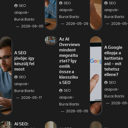
SEO
SEO
SEO
alapok-
alapok-
alapok-
Burai Barbi
Burai Barbi
Burai Barbi
2026-05-29
2026-05
2026-06-05
Az AI
Overviews
A Google
mindent
A SEO
ellopja a
megválto
jövője: így
kattintás
ztat? Így
készülj fel
aid – mit
omlik
most
tehetsz
össze a
ellene?
SEO
klassziku
SEO
s SEO
alapok-
alapok-
SEO
Burai Barbi
Burai Barbi
alapok-
2026-05-17
2026-05
Burai Barbi
2026-05-05
AI SEO: