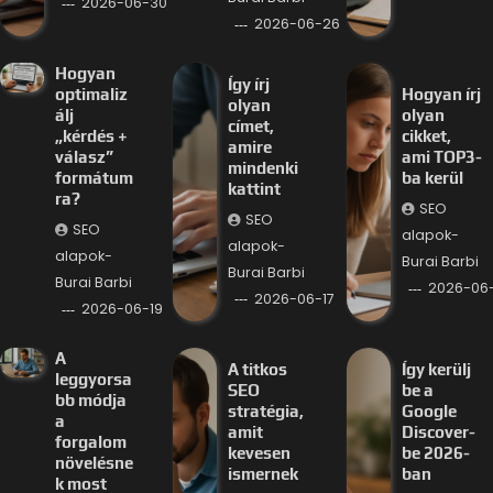
2026-06-30
2026-06-26
Hogyan
Így írj
optimaliz
Hogyan írj
olyan
álj
olyan
címet,
„kérdés +
cikket,
amire
válasz”
ami TOP3-
mindenki
formátum
ba kerül
kattint
ra?
SEO
SEO
SEO
alapok-
alapok-
alapok-
Burai Barbi
Burai Barbi
Burai Barbi
2026-06-
2026-06-17
2026-06-19
A
A titkos
Így kerülj
leggyorsa
SEO
be a
bb módja
stratégia,
Google
a
amit
Discover-
forgalom
kevesen
be 2026-
növelésne
ismernek
ban
k most