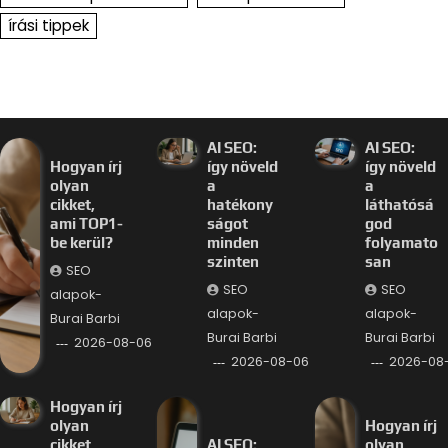
írási tippek
AI SEO:
AI SEO:
Hogyan írj
így növeld
így növeld
olyan
a
a
cikket,
hatékony
láthatósá
ami TOP1-
ságot
god
be kerül?
minden
folyamato
szinten
san
SEO
SEO
SEO
alapok-
alapok-
alapok-
Burai Barbi
Burai Barbi
Burai Barbi
2026-08-06
2026-08-06
2026-08
Hogyan írj
olyan
Hogyan írj
cikket,
AI SEO:
olyan