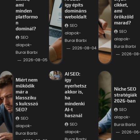
ami
így építs
cikket,
minden
domináns
ami
platformo
weboldalt
örökzöld
n
marad?
SEO
dominál?
SEO
alapok-
SEO
alapok-
Burai Barbi
alapok-
Burai Barbi
2026-08-04
Burai Barbi
2026-08
2026-08-05
AI SEO:
Miért nem
így
működik
nyerhetsz
Niche SEO
már a
akkor is,
stratégiák
klassziku
ha
2026-ban
s kulcsszó
mindenki
SEO
SEO?
AI-t
használ
alapok-
SEO
SEO
Burai Barbi
alapok-
alapok-
2026-06
Burai Barbi
Burai Barbi