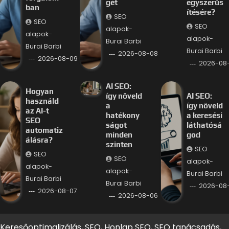
gét
egyszerűs
ban
ítésére?
SEO
SEO
SEO
alapok-
alapok-
alapok-
Burai Barbi
Burai Barbi
Burai Barbi
2026-08-08
2026-08-09
2026-08
AI SEO:
Hogyan
így növeld
AI SEO:
használd
a
így növeld
az AI-t
hatékony
a keresési
SEO
ságot
láthatósá
automatiz
minden
god
álásra?
szinten
SEO
SEO
SEO
alapok-
alapok-
alapok-
Burai Barbi
Burai Barbi
Burai Barbi
2026-08
2026-08-07
2026-08-06
Keresőoptimalizálás, SEO, Honlap SEO, SEO tanácsadás,