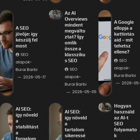
Az AI
Overviews
A Google
mindent
A SEO
ellopja a
megválto
jövője: így
kattintás
ztat? Így
készülj fel
aid – mit
omlik
most
tehetsz
össze a
ellene?
SEO
klassziku
SEO
s SEO
alapok-
alapok-
SEO
Burai Barbi
Burai Barbi
alapok-
2026-05-17
2026-05
Burai Barbi
2026-05-05
Hogyan
AI SEO:
AI SEO:
használd
így növeld
így növeld
az AI-t
a
a
SEO
stabilitást
tartalom
folyamato
a
sikeressé
k
forgalom