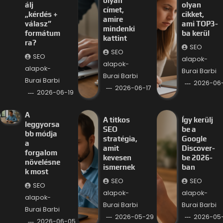
olyan
álj
olyan
címet,
„kérdés +
cikket,
amire
válasz”
ami TOP3-
mindenki
formátum
ba kerül
kattint
ra?
SEO
SEO
SEO
alapok-
alapok-
alapok-
Burai Barbi
Burai Barbi
Burai Barbi
2026-06-
2026-06-17
2026-06-19
A
A titkos
Így kerülj
leggyorsa
SEO
be a
bb módja
stratégia,
Google
a
amit
Discover-
forgalom
kevesen
be 2026-
növelésne
ismernek
ban
k most
SEO
SEO
SEO
alapok-
alapok-
alapok-
Burai Barbi
Burai Barbi
Burai Barbi
2026-05-29
2026-05
2026-06-05