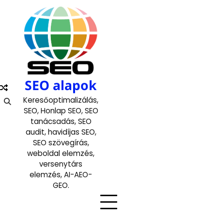
Skip
to
content
SEO alapok
Keresőoptimalizálás,
SEO, Honlap SEO, SEO
tanácsadás, SEO
audit, havidíjas SEO,
SEO szövegírás,
weboldal elemzés,
versenytárs
elemzés, AI-AEO-
GEO.