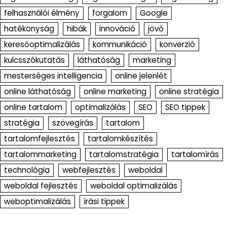
felhasználói élmény
forgalom
Google
hatékonyság
hibák
innováció
jövő
keresőoptimalizálás
kommunikáció
konverzió
kulcsszókutatás
láthatóság
marketing
mesterséges intelligencia
online jelenlét
online láthatóság
online marketing
online stratégia
online tartalom
optimalizálás
SEO
SEO tippek
stratégia
szövegírás
tartalom
tartalomfejlesztés
tartalomkészítés
tartalommarketing
tartalomstratégia
tartalomírás
technológia
webfejlesztés
weboldal
weboldal fejlesztés
weboldal optimalizálás
weboptimalizálás
írási tippek