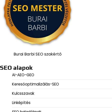
Burai Barbi SEO szakértő
SEO alapok
AI-AEO-GEO
Keresőoptimalizálás-SEO
Kulcsszavak
Linképítés
SEO haladóknak