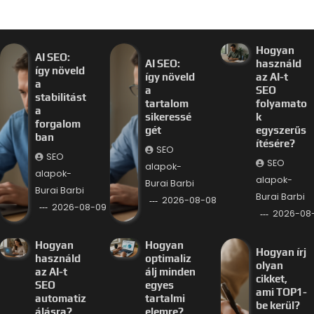
Hogyan
AI SEO:
AI SEO:
használd
így növeld
így növeld
az AI-t
a
a
SEO
stabilitást
tartalom
folyamato
a
sikeressé
k
forgalom
gét
egyszerűs
ban
ítésére?
SEO
SEO
SEO
alapok-
alapok-
alapok-
Burai Barbi
Burai Barbi
Burai Barbi
2026-08-08
2026-08-09
2026-08
Hogyan
Hogyan
Hogyan írj
használd
optimaliz
olyan
az AI-t
álj minden
cikket,
SEO
egyes
ami TOP1-
automatiz
tartalmi
be kerül?
álásra?
elemre?