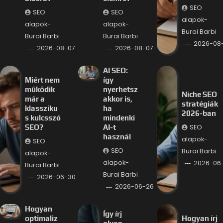
SEO
SEO
SEO
alapok-
alapok-
alapok-
Burai Barbi
Burai Barbi
Burai Barbi
2026-08
2026-08-07
2026-08-07
AI SEO:
Miért nem
így
működik
nyerhetsz
Niche SEO
már a
akkor is,
stratégiák
klassziku
ha
2026-ban
s kulcsszó
mindenki
SEO
SEO?
AI-t
használ
alapok-
SEO
SEO
Burai Barbi
alapok-
alapok-
2026-06
Burai Barbi
Burai Barbi
2026-06-30
2026-06-26
Hogyan
Így írj
optimaliz
Hogyan írj