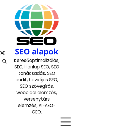
Skip
to
content
SEO alapok
Keresőoptimalizálás,
SEO, Honlap SEO, SEO
tanácsadás, SEO
audit, havidíjas SEO,
SEO szövegírás,
weboldal elemzés,
versenytárs
elemzés, AI-AEO-
GEO.