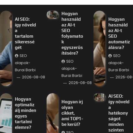
Hogyan
AI SEO:
használd
Hogyan
így növeld
az AI-t
használd
a
SEO
az AI-t
tartalom
folyamato
SEO
sikeressé
k
automatiz
gét
egyszerűs
álásra?
ítésére?
SEO
SEO
SEO
alapok-
alapok-
alapok-
Burai Barbi
Burai Barbi
Burai Barbi
2026-08-08
2026-08
2026-08-08
AI SEO:
Hogyan
Hogyan írj
így növeld
optimaliz
olyan
a
álj minden
cikket,
hatékony
egyes
ami TOP1-
ságot
tartalmi
be kerül?
minden
elemre?
szinten
SEO