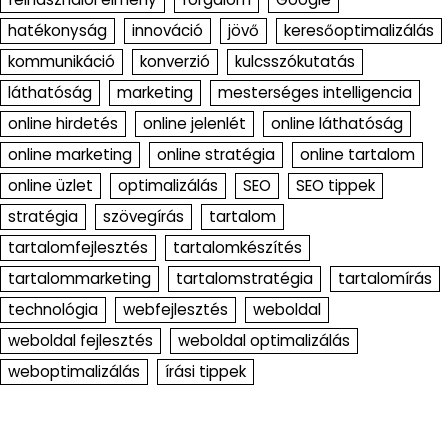
hatékonyság
innováció
jövő
keresőoptimalizálás
kommunikáció
konverzió
kulcsszókutatás
láthatóság
marketing
mesterséges intelligencia
online hirdetés
online jelenlét
online láthatóság
online marketing
online stratégia
online tartalom
online üzlet
optimalizálás
SEO
SEO tippek
stratégia
szövegírás
tartalom
tartalomfejlesztés
tartalomkészítés
tartalommarketing
tartalomstratégia
tartalomírás
technológia
webfejlesztés
weboldal
weboldal fejlesztés
weboldal optimalizálás
weboptimalizálás
írási tippek