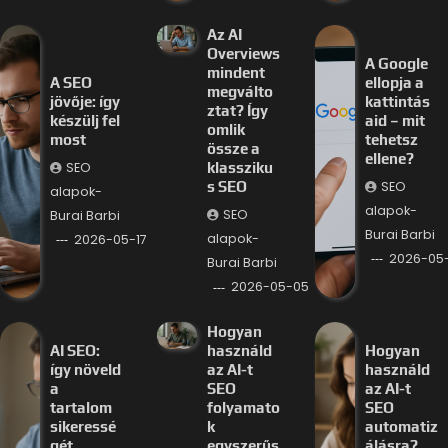
Az AI
Overviews
A Google
mindent
A SEO
ellopja a
megválto
jövője: így
kattintás
ztat? Így
készülj fel
aid – mit
omlik
most
tehetsz
össze a
ellene?
SEO
klassziku
SEO
s SEO
alapok-
alapok-
SEO
Burai Barbi
Burai Barbi
alapok-
2026-05-17
2026-05
Burai Barbi
2026-05-05
Hogyan
AI SEO:
használd
Hogyan
így növeld
az AI-t
használd
a
SEO
az AI-t
tartalom
folyamato
SEO
sikeressé
k
automatiz
gét
egyszerűs
álásra?