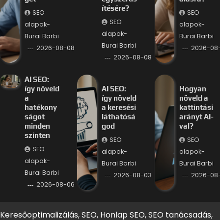
ítésére?
SEO
SEO
SEO
alapok-
alapok-
alapok-
Burai Barbi
Burai Barbi
Burai Barbi
2026-08-08
2026-08
2026-08-08
AI SEO:
így növeld
AI SEO:
Hogyan
a
így növeld
növeld a
hatékony
a keresési
kattintási
ságot
láthatósá
arányt AI-
minden
god
val?
szinten
SEO
SEO
SEO
alapok-
alapok-
alapok-
Burai Barbi
Burai Barbi
Burai Barbi
2026-08-03
2026-08
2026-08-06
Keresőoptimalizálás, SEO, Honlap SEO, SEO tanácsadás,