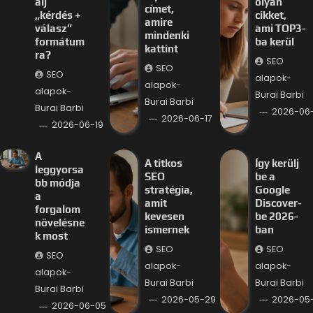
álj
olyan
címet,
„kérdés +
cikket,
amire
válasz”
ami TOP3-
mindenki
formátum
ba kerül
kattint
ra?
SEO
SEO
SEO
alapok-
alapok-
alapok-
Burai Barbi
Burai Barbi
Burai Barbi
2026-06-
2026-06-17
2026-06-19
A
A titkos
Így kerülj
leggyorsa
SEO
be a
bb módja
stratégia,
Google
a
amit
Discover-
forgalom
kevesen
be 2026-
növelésne
ismernek
ban
k most
SEO
SEO
SEO
alapok-
alapok-
alapok-
Burai Barbi
Burai Barbi
Burai Barbi
2026-05-29
2026-05
2026-06-05