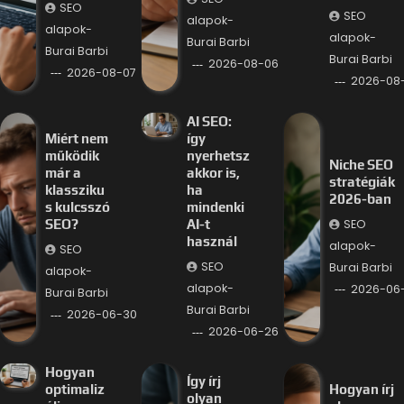
SEO
SEO
alapok-
alapok-
alapok-
Burai Barbi
Burai Barbi
Burai Barbi
2026-08-06
2026-08-07
2026-08
AI SEO:
Miért nem
így
működik
nyerhetsz
Niche SEO
már a
akkor is,
stratégiák
klassziku
ha
2026-ban
s kulcsszó
mindenki
SEO
SEO?
AI-t
használ
alapok-
SEO
SEO
Burai Barbi
alapok-
alapok-
2026-06
Burai Barbi
Burai Barbi
2026-06-30
2026-06-26
Hogyan
Így írj
optimaliz
Hogyan írj
olyan