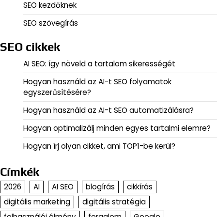
SEO kezdőknek
SEO szövegírás
SEO cikkek
AI SEO: így növeld a tartalom sikerességét
Hogyan használd az AI-t SEO folyamatok
egyszerűsítésére?
Hogyan használd az AI-t SEO automatizálásra?
Hogyan optimalizálj minden egyes tartalmi elemre?
Hogyan írj olyan cikket, ami TOP1-be kerül?
Címkék
2026
AI
AI SEO
blogírás
cikkírás
digitális marketing
digitális stratégia
felhasználói élmény
forgalom
Google