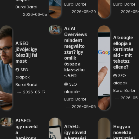
Burai Barbi
Burai Barbi
Burai Barbi
2026-05-29
2026-05
2026-06-05
Az AI
Overviews
A Google
mindent
A SEO
ellopja a
megválto
jövője: így
kattintás
ztat? Így
készülj fel
aid – mit
omlik
most
tehetsz
össze a
ellene?
SEO
klassziku
SEO
s SEO
alapok-
alapok-
SEO
Burai Barbi
Burai Barbi
alapok-
2026-05-17
2026-05
Burai Barbi
2026-05-05
AI SEO:
így növeld
AI SEO:
Hogyan
a
így növeld
növeld a
hatékony
a keresési
kattintási