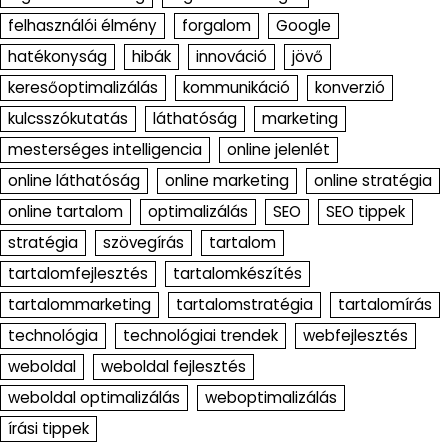
felhasználói élmény
forgalom
Google
hatékonyság
hibák
innováció
jövő
keresőoptimalizálás
kommunikáció
konverzió
kulcsszókutatás
láthatóság
marketing
mesterséges intelligencia
online jelenlét
online láthatóság
online marketing
online stratégia
online tartalom
optimalizálás
SEO
SEO tippek
stratégia
szövegírás
tartalom
tartalomfejlesztés
tartalomkészítés
tartalommarketing
tartalomstratégia
tartalomírás
technológia
technológiai trendek
webfejlesztés
weboldal
weboldal fejlesztés
weboldal optimalizálás
weboptimalizálás
írási tippek