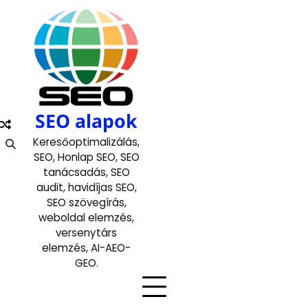
Skip
to
content
SEO alapok
Keresőoptimalizálás,
SEO, Honlap SEO, SEO
tanácsadás, SEO
audit, havidíjas SEO,
SEO szövegírás,
weboldal elemzés,
versenytárs
elemzés, AI-AEO-
GEO.