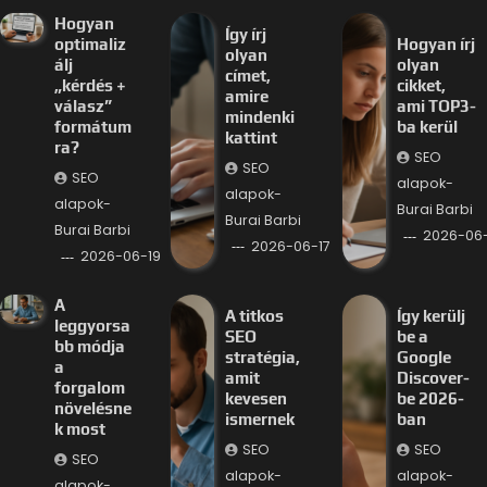
Hogyan
Így írj
optimaliz
Hogyan írj
olyan
álj
olyan
címet,
„kérdés +
cikket,
amire
válasz”
ami TOP3-
mindenki
formátum
ba kerül
kattint
ra?
SEO
SEO
SEO
alapok-
alapok-
alapok-
Burai Barbi
Burai Barbi
Burai Barbi
2026-06-
2026-06-17
2026-06-19
A
A titkos
Így kerülj
leggyorsa
SEO
be a
bb módja
stratégia,
Google
a
amit
Discover-
forgalom
kevesen
be 2026-
növelésne
ismernek
ban
k most
SEO
SEO
SEO
alapok-
alapok-
alapok-