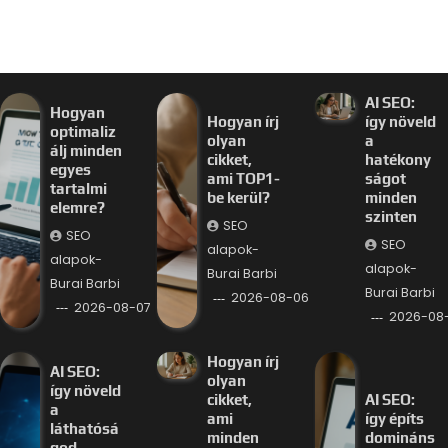
AI SEO:
Hogyan
Hogyan írj
így növeld
optimaliz
olyan
a
álj minden
cikket,
hatékony
egyes
ami TOP1-
ságot
tartalmi
be kerül?
minden
elemre?
szinten
SEO
SEO
SEO
alapok-
alapok-
alapok-
Burai Barbi
Burai Barbi
Burai Barbi
2026-08-06
2026-08-07
2026-08
Hogyan írj
AI SEO:
olyan
így növeld
cikket,
AI SEO:
a
ami
így építs
láthatósá
minden
domináns
god