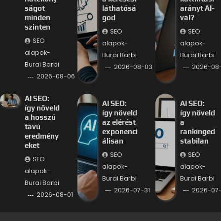
ságot
láthatósá
arányt AI-
minden
god
val?
szinten
SEO
SEO
SEO
alapok-
alapok-
alapok-
Burai Barbi
Burai Barbi
Burai Barbi
2026-08-03
2026-08
2026-08-06
AI SEO:
AI SEO:
AI SEO:
így növeld
így növeld
így növeld
a hosszú
az elérést
a
távú
exponenci
rankinged
eredmény
álisan
stabilan
eket
SEO
SEO
SEO
alapok-
alapok-
alapok-
Burai Barbi
Burai Barbi
Burai Barbi
2026-07-31
2026-07
2026-08-01