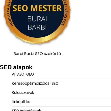
Burai Barbi SEO szakértő
SEO alapok
AI-AEO-GEO
Keresőoptimalizálás-SEO
Kulcsszavak
Linképítés
SEO haladóknak