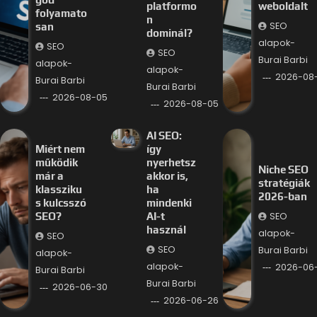
platformo
weboldalt
folyamato
n
SEO
san
dominál?
alapok-
SEO
SEO
Burai Barbi
alapok-
alapok-
2026-08
Burai Barbi
Burai Barbi
2026-08-05
2026-08-05
AI SEO:
Miért nem
így
működik
nyerhetsz
Niche SEO
már a
akkor is,
stratégiák
klassziku
ha
2026-ban
s kulcsszó
mindenki
SEO
SEO?
AI-t
használ
alapok-
SEO
SEO
Burai Barbi
alapok-
alapok-
2026-06
Burai Barbi
Burai Barbi
2026-06-30
2026-06-26