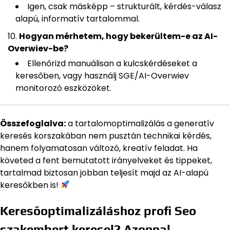
Igen, csak másképp – strukturált, kérdés-válasz
alapú, informatív tartalommal.
Hogyan mérhetem, hogy bekerültem-e az AI-
Overwiev-be?
Ellenőrizd manuálisan a kulcskérdéseket a
keresőben, vagy használj SGE/AI-Overwiev
monitorozó eszközöket.
Összefoglalva:
a tartalomoptimalizálás a generatív
keresés korszakában nem pusztán technikai kérdés,
hanem folyamatosan változó, kreatív feladat. Ha
követed a fent bemutatott irányelveket és tippeket,
tartalmad biztosan jobban teljesít majd az AI-alapú
keresőkben is!
Keresőoptimalizáláshoz profi Seo
szakembert keresel? Azonnal