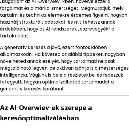
„kiugorjon” az AI-Overwiev-kben, növelve ezzel a
forgalmat és a márka ismertségét. Megmutatjuk, mely
tartalmi és technikai elemekre érdemes figyelni, hogyan
használj strukturált adatokat, és mit tehetsz annak
érdekében, hogy az AI rendszerek „észrevegyék” a
tartalmadat.
A generatív keresés a jövő, ezért fontos időben
alkalmazkodni. Ha követed az alábbi tippeket, nagyban
növelheted annak esélyét, hogy tartalmad ne csak
megtalálható legyen, de aktívan ajánlja is a mesterséges
intelligencia. Vágjunk is bele a részletekbe, és fedezzük
fel együtt, hogyan optimalizálhatod tartalmadat a
generatív keresés korában!
Az AI-Overwiev-ek szerepe a
keresőoptimalizálásban