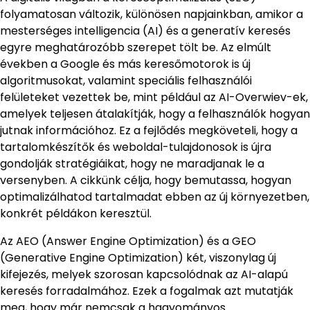
folyamatosan változik, különösen napjainkban, amikor a
mesterséges intelligencia (AI) és a generatív keresés
egyre meghatározóbb szerepet tölt be. Az elmúlt
években a Google és más keresőmotorok is új
algoritmusokat, valamint speciális felhasználói
felületeket vezettek be, mint például az AI-Overwiev-ek,
amelyek teljesen átalakítják, hogy a felhasználók hogyan
jutnak információhoz. Ez a fejlődés megköveteli, hogy a
tartalomkészítők és weboldal-tulajdonosok is újra
gondolják stratégiáikat, hogy ne maradjanak le a
versenyben. A cikkünk célja, hogy bemutassa, hogyan
optimalizálhatod tartalmadat ebben az új környezetben,
konkrét példákon keresztül.
Az AEO (Answer Engine Optimization) és a GEO
(Generative Engine Optimization) két, viszonylag új
kifejezés, melyek szorosan kapcsolódnak az AI-alapú
keresés forradalmához. Ezek a fogalmak azt mutatják
meg, hogy már nemcsak a hagyományos