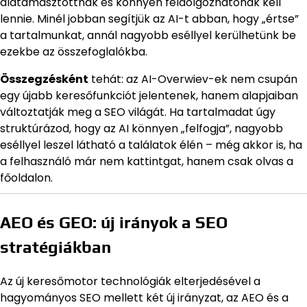
alátámasztottnak és könnyen feldolgozhatónak kell
lennie. Minél jobban segítjük az AI-t abban, hogy „értse”
a tartalmunkat, annál nagyobb eséllyel kerülhetünk be
ezekbe az összefoglalókba.
Összegzésként
tehát: az AI-Overwiev-ek nem csupán
egy újabb keresőfunkciót jelentenek, hanem alapjaiban
változtatják meg a SEO világát. Ha tartalmadat úgy
struktúrázod, hogy az AI könnyen „felfogja”, nagyobb
eséllyel leszel látható a találatok élén – még akkor is, ha
a felhasználó már nem kattintgat, hanem csak olvas a
főoldalon.
AEO és GEO: új irányok a SEO
stratégiákban
Az új keresőmotor technológiák elterjedésével a
hagyományos SEO mellett két új irányzat, az AEO és a