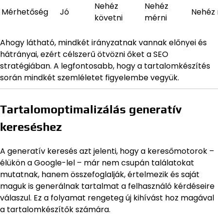
Nehéz
Nehéz
Mérhetőség
Jó
Nehéz 
követni
mérni
Ahogy látható, mindkét irányzatnak vannak előnyei és
hátrányai, ezért célszerű ötvözni őket a SEO
stratégiában. A legfontosabb, hogy a tartalomkészítés
során mindkét szemléletet figyelembe vegyük.
Tartalomoptimalizálás generatív
kereséshez
A generatív keresés azt jelenti, hogy a keresőmotorok –
élükön a Google-lel – már nem csupán találatokat
mutatnak, hanem összefoglalják, értelmezik és saját
maguk is generálnak tartalmat a felhasználó kérdéseire
válaszul. Ez a folyamat rengeteg új kihívást hoz magával
a tartalomkészítők számára.