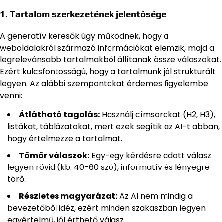
1. Tartalom szerkezetének jelentősége
A generatív keresők úgy működnek, hogy a
weboldalakról származó információkat elemzik, majd a
legrelevánsabb tartalmakból állítanak össze válaszokat.
Ezért kulcsfontosságú, hogy a tartalmunk jól strukturált
legyen. Az alábbi szempontokat érdemes figyelembe
venni:
Átlátható tagolás:
Használj címsorokat (H2, H3),
listákat, táblázatokat, mert ezek segítik az AI-t abban,
hogy értelmezze a tartalmat.
Tömör válaszok:
Egy-egy kérdésre adott válasz
legyen rövid (kb. 40-60 szó), informatív és lényegre
törő.
Részletes magyarázat:
Az AI nem mindig a
bevezetőből idéz, ezért minden szakaszban legyen
egyértelmű, jól érthető válasz.