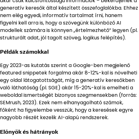
akár csak kulcsfontosságú információk – bekerüljenek a
generatív keresők által készített összefoglalókba. Ehhez
nem elég egyedi, informatív tartalmat írni, hanem
figyelni kell arra is, hogy a szövegünk különböző AI
modellek számára is könnyen „értelmezhető” legyen (pl.
strukturált adat, jól tagolt szöveg, logikus felépítés).
Példák számokkal
Egy 2023-as kutatás szerint a Google-ben megjelenő
featured snippetek forgalma akár 8-12%-kal is növelheti
egy oldal látogatottságát, míg a generatív keresőkben
való láthatóság (pl. SGE) akár 15-20%-kal is emelheti a
weboldal ismertségét bizonyos szegmensekben (forrás:
SEMrush, 2023). Ezek nem elhanyagolható számok,
főként ha figyelembe vesszük, hogy a keresések egyre
nagyobb részét kezelik AI-alapú rendszerek.
Előnyök és hátrányok