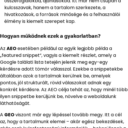
összefoglalókba, ajánlásokba. Itt már nem csupán a
kulcsszavak, hanem a tartalom szerkezete, a
hivatkozások, a források minősége és a felhasználói
élmény is kiemelt szerepet kap.
Hogyan működnek ezek a gyakorlatban?
Az
AEO
esetében például az egyik legjobb példa a
„featured snippet”, vagyis a kiemelt részlet, amely a
Google találati lista tetején jelenik meg egy-egy
kérdésre adott tömör válasszal. Ezekbe a snippetekbe
általában azok a tartalmak kerülnek be, amelyek
pontos, jól strukturált, rövid válaszokat adnak egy
konkrét kérdésre. Az AEO célja tehát az, hogy minél több
ilyen snippetbe kerüljünk be, növelve a weboldalunk
láthatóságát.
A
GEO
viszont már egy lépéssel tovább megy. Itt a cél
az, hogy a tartalmunk elemei – akár egész bekezdések,