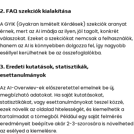
2. FAQ szekciók kialakítása
A GYIK (Gyakran Ismételt Kérdések) szekciók aranyat
érnek, mert az AI imádja az ilyen, jól tagolt, konkrét
válaszokat. Ezeket a szekciókat nemcsak a felhasználók,
hanem az AI is könnyebben dolgozza fel, így nagyobb
eséllyel kerülhetnek be az összefoglalókba.
3. Eredeti kutatások, statisztikák,
esettanulmányok
Az AI-Overwiev-ek előszeretettel emelnek be új,
megbízható adatokat. Ha saját kutatásokat,
statisztikákat, vagy esettanulmányokat teszel közzé,
ezek növelik az oldalad hitelességét, és kiemelhetik a
tartalmadat a tömegből. Például egy saját felmérés
eredményeit beépítve akár 2-3-szorosára is növelheted
az esélyed a kiemelésre.