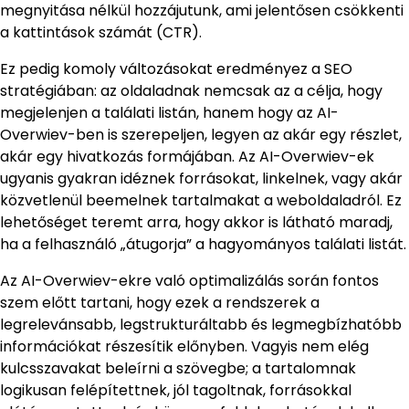
megnyitása nélkül hozzájutunk, ami jelentősen csökkenti
a kattintások számát (CTR).
Ez pedig komoly változásokat eredményez a SEO
stratégiában: az oldaladnak nemcsak az a célja, hogy
megjelenjen a találati listán, hanem hogy az AI-
Overwiev-ben is szerepeljen, legyen az akár egy részlet,
akár egy hivatkozás formájában. Az AI-Overwiev-ek
ugyanis gyakran idéznek forrásokat, linkelnek, vagy akár
közvetlenül beemelnek tartalmakat a weboldaladról. Ez
lehetőséget teremt arra, hogy akkor is látható maradj,
ha a felhasználó „átugorja” a hagyományos találati listát.
Az AI-Overwiev-ekre való optimalizálás során fontos
szem előtt tartani, hogy ezek a rendszerek a
legrelevánsabb, legstrukturáltabb és legmegbízhatóbb
információkat részesítik előnyben. Vagyis nem elég
kulcsszavakat beleírni a szövegbe; a tartalomnak
logikusan felépítettnek, jól tagoltnak, forrásokkal