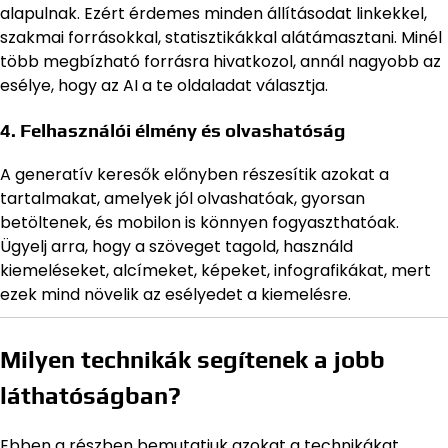
alapulnak. Ezért érdemes minden állításodat linkekkel,
szakmai forrásokkal, statisztikákkal alátámasztani. Minél
több megbízható forrásra hivatkozol, annál nagyobb az
esélye, hogy az AI a te oldaladat választja.
4. Felhasználói élmény és olvashatóság
A generatív keresők előnyben részesítik azokat a
tartalmakat, amelyek jól olvashatóak, gyorsan
betöltenek, és mobilon is könnyen fogyaszthatóak.
Ügyelj arra, hogy a szöveget tagold, használd
kiemeléseket, alcímeket, képeket, infografikákat, mert
ezek mind növelik az esélyedet a kiemelésre.
Milyen technikák segítenek a jobb
láthatóságban?
Ebben a részben bemutatjuk azokat a technikákat,