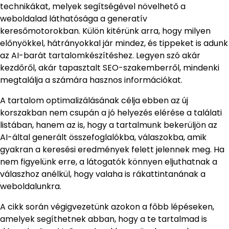
technikákat, melyek segítségével növelhető a
weboldalad láthatósága a generatív
keresőmotorokban. Külön kitérünk arra, hogy milyen
előnyökkel, hátrányokkal jár mindez, és tippeket is adunk
az AI-barát tartalomkészítéshez. Legyen szó akár
kezdőről, akár tapasztalt SEO-szakemberről, mindenki
megtalálja a számára hasznos információkat.
A tartalom optimalizálásának célja ebben az új
korszakban nem csupán a jó helyezés elérése a találati
listában, hanem az is, hogy a tartalmunk bekerüljön az
AI-által generált összefoglalókba, válaszokba, amik
gyakran a keresési eredmények felett jelennek meg. Ha
nem figyelünk erre, a látogatók könnyen eljuthatnak a
válaszhoz anélkül, hogy valaha is rákattintanának a
weboldalunkra.
A cikk során végigvezetünk azokon a főbb lépéseken,
amelyek segíthetnek abban, hogy a te tartalmad is