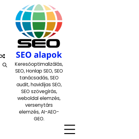
Skip
to
content
SEO alapok
Keresőoptimalizálás,
SEO, Honlap SEO, SEO
tanácsadás, SEO
audit, havidíjas SEO,
SEO szövegírás,
weboldal elemzés,
versenytárs
elemzés, AI-AEO-
GEO.