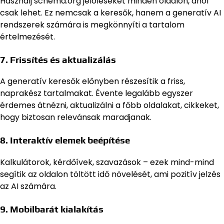
Használj schema.org jelöléseket minden oldalon, ahol
csak lehet. Ez nemcsak a keresők, hanem a generatív AI
rendszerek számára is megkönnyíti a tartalom
értelmezését.
7. Frissítés és aktualizálás
A generatív keresők előnyben részesítik a friss,
naprakész tartalmakat. Évente legalább egyszer
érdemes átnézni, aktualizálni a főbb oldalakat, cikkeket,
hogy biztosan relevánsak maradjanak.
8. Interaktív elemek beépítése
Kalkulátorok, kérdőívek, szavazások – ezek mind-mind
segítik az oldalon töltött idő növelését, ami pozitív jelzés
az AI számára.
9. Mobilbarát kialakítás