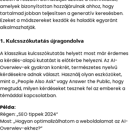
amelyek bizonyítottan hozzájárulnak ahhoz, hogy
tartalmad jobban teljesítsen a generatív keresésben.
Ezeket a módszereket kezdők és haladók egyaránt
alkalmazhatják.
1. Kulcsszókutatás újragondolva
A klasszikus kulcsszókutatás helyett most már érdemes
a kérdés-alapú kutatást is előtérbe helyezni. Az AI-
Overwiev-ek gyakran konkrét, természetes nyelvű
kérdésekre adnak választ. Használj olyan eszközöket,
mint a „People Also Ask” vagy Answer the Public, hogy
megtudd, milyen kérdéseket tesznek fel az emberek a
témáddal kapcsolatban.
Példa:
Régen: „SEO tippek 2024”
Most: „Hogyan optimalizálhatom a weboldalamat az AI-
Overwiev-ekhez?”