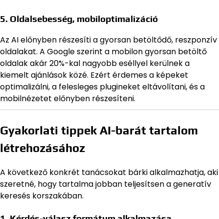
5. Oldalsebesség, mobiloptimalizáció
Az AI előnyben részesíti a gyorsan betöltődő, reszponzív
oldalakat. A Google szerint a mobilon gyorsan betöltő
oldalak akár 20%-kal nagyobb eséllyel kerülnek a
kiemelt ajánlások közé. Ezért érdemes a képeket
optimalizálni, a felesleges plugineket eltávolítani, és a
mobilnézetet előnyben részesíteni.
Gyakorlati tippek AI-barát tartalom
létrehozásához
A következő konkrét tanácsokat bárki alkalmazhatja, aki
szeretné, hogy tartalma jobban teljesítsen a generatív
keresés korszakában.
1. Kérdés-válasz formátum alkalmazása