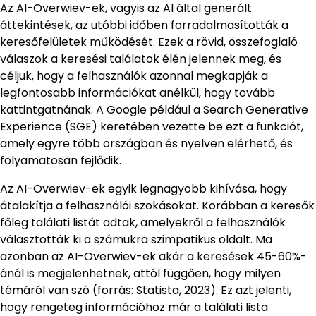
Az AI-Overwiev-ek, vagyis az AI által generált
áttekintések, az utóbbi időben forradalmasították a
keresőfelületek működését. Ezek a rövid, összefoglaló
válaszok a keresési találatok élén jelennek meg, és
céljuk, hogy a felhasználók azonnal megkapják a
legfontosabb információkat anélkül, hogy tovább
kattintgatnának. A Google például a Search Generative
Experience (SGE) keretében vezette be ezt a funkciót,
amely egyre több országban és nyelven elérhető, és
folyamatosan fejlődik.
Az AI-Overwiev-ek egyik legnagyobb kihívása, hogy
átalakítja a felhasználói szokásokat. Korábban a keresők
főleg találati listát adtak, amelyekről a felhasználók
választották ki a számukra szimpatikus oldalt. Ma
azonban az AI-Overwiev-ek akár a keresések 45-60%-
ánál is megjelenhetnek, attól függően, hogy milyen
témáról van szó (forrás: Statista, 2023). Ez azt jelenti,
hogy rengeteg információhoz már a találati lista