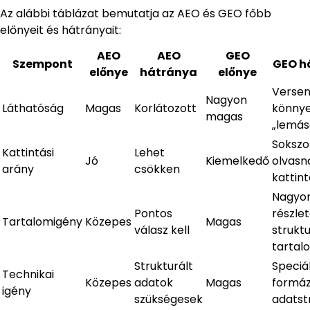
Az alábbi táblázat bemutatja az AEO és GEO főbb
előnyeit és hátrányait:
AEO
AEO
GEO
Szempont
GEO h
előnye
hátránya
előnye
Versen
Nagyon
Láthatóság
Magas
Korlátozott
könny
magas
„lemás
Sokszo
Kattintási
Lehet
Jó
Kiemelkedő
olvasn
arány
csökken
kattin
Nagyo
Pontos
részlet
Tartalomigény
Közepes
Magas
válasz kell
struktu
tartalo
Strukturált
Speciál
Technikai
Közepes
adatok
Magas
formáz
igény
szükségesek
adatst