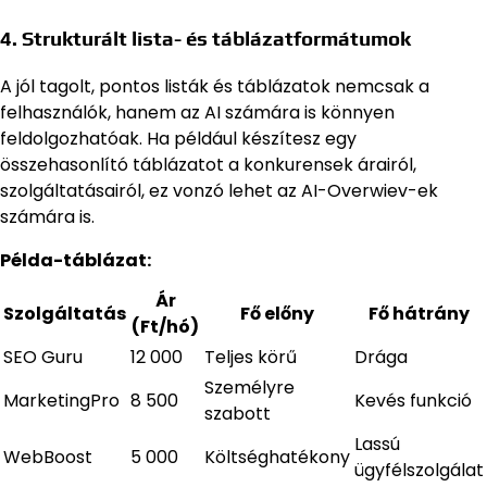
4. Strukturált lista- és táblázatformátumok
A jól tagolt, pontos listák és táblázatok nemcsak a
felhasználók, hanem az AI számára is könnyen
feldolgozhatóak. Ha például készítesz egy
összehasonlító táblázatot a konkurensek árairól,
szolgáltatásairól, ez vonzó lehet az AI-Overwiev-ek
számára is.
Példa-táblázat:
Ár
Szolgáltatás
Fő előny
Fő hátrány
(Ft/hó)
SEO Guru
12 000
Teljes körű
Drága
Személyre
MarketingPro
8 500
Kevés funkció
szabott
Lassú
WebBoost
5 000
Költséghatékony
ügyfélszolgálat