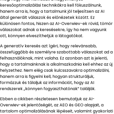
keresőoptimalizálási technikákra kell fókuszálnunk,
hanem arra is, hogy a tartalmunk jól teljesítsen az AI
által generált válaszok és előnézetek között. Ez
különösen fontos, hiszen az AI-Overwiev-ek rövid, tömör
válaszokat adnak a keresésekre, így ha nem vagyunk
ott, könnyen elveszíthetjük a látogatókat.
A generatív keresés azt ígéri, hogy relevánsabb,
összefüggőbb és személyre szabottabb válaszokat ad a
felhasználóknak, mint valaha. Ez azonban azt is jelenti,
hogy a tartalmainknak is alkalmazkodnia kell ehhez az új
helyzethez. Nem elég csak kulcsszavakra optimalizálni,
hanem arra is figyelni kell, hogyan strukturáljuk,
formázzuk és tálaljuk az információt, hogy az AI
rendszerek „könnyen fogyaszthatónak” találják.
Ebben a cikkben részletesen bemutatjuk az AI-
Overwiev-ek jelentőségét, az AEO és GEO alapjait, a
tartalom optimalizálásának lépéseit, valamint gyakorlati