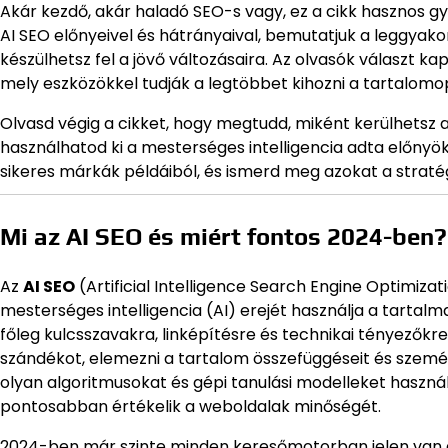
Akár kezdő, akár haladó SEO-s vagy, ez a cikk hasznos gy
AI SEO előnyeivel és hátrányaival, bemutatjuk a leggyak
készülhetsz fel a jövő változásaira. Az olvasók választ k
mely eszközökkel tudják a legtöbbet kihozni a tartalomop
Olvasd végig a cikket, hogy megtudd, miként kerülhetsz a
használhatod ki a mesterséges intelligencia adta előnyök
sikeres márkák példáiból, és ismerd meg azokat a stratég
Mi az AI SEO és miért fontos 2024-ben?
Az
AI SEO
(Artificial Intelligence Search Engine Optimizat
mesterséges intelligencia (AI) erejét használja a tarta
főleg kulcsszavakra, linképítésre és technikai tényezőkre
szándékot, elemezni a tartalom összefüggéseit és személy
olyan algoritmusokat és gépi tanulási modelleket haszná
pontosabban értékelik a weboldalak minőségét.
2024-ben már szinte minden keresőmotorban jelen van az 