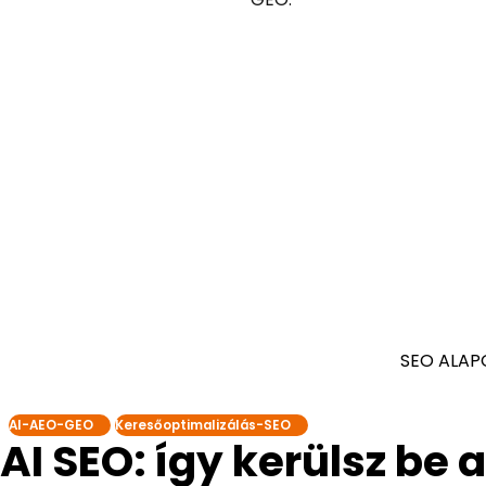
SEO ALAP
AI-AEO-GEO
Keresőoptimalizálás-SEO
AI SEO: így kerülsz be