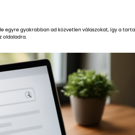
gle egyre gyakrabban ad közvetlen válaszokat, így a tart
z oldaladra.