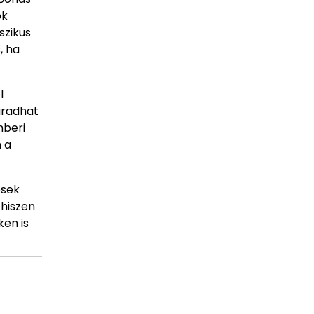
ók
szikus
, ha
l
aradhat
mberi
 a
esek
 hiszen
ken is