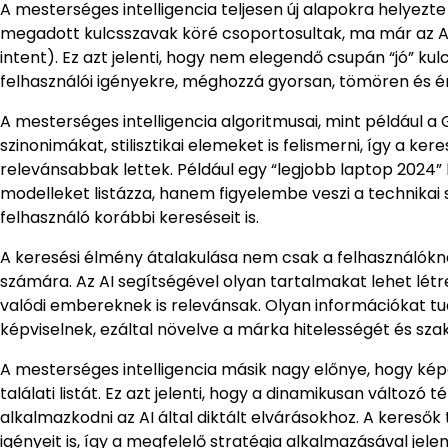
A mesterséges intelligencia teljesen új alapokra helyezt
megadott kulcsszavak köré csoportosultak, ma már az A
intent). Ez azt jelenti, hogy nem elegendő csupán “jó” ku
felhasználói igényekre, méghozzá gyorsan, tömören és é
A mesterséges intelligencia algoritmusai, mint például 
szinonimákat, stilisztikai elemeket is felismerni, így a 
relevánsabbak lettek. Például egy “legjobb laptop 2024”
modelleket listázza, hanem figyelembe veszi a technikai s
felhasználó korábbi kereséseit is.
A keresési élmény átalakulása nem csak a felhasználókn
számára. Az AI segítségével olyan tartalmakat lehet l
valódi embereknek is relevánsak. Olyan információkat tu
képviselnek, ezáltal növelve a márka hitelességét és szak
A mesterséges intelligencia másik nagy előnye, hogy képes
találati listát. Ez azt jelenti, hogy a dinamikusan változ
alkalmazkodni az AI által diktált elvárásokhoz. A kereső
igényeit is, így a megfelelő stratégia alkalmazásával jele