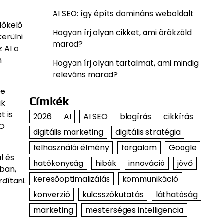
AI SEO: így építs domináns weboldalt
lőkelő
Hogyan írj olyan cikket, ami örökzöld
erülni
marad?
 AI a
n
Hogyan írj olyan tartalmat, ami mindig
releváns marad?
de
Címkék
ak
t is
2026
AI
AI SEO
blogírás
cikkírás
EO
digitális marketing
digitális stratégia
felhasználói élmény
forgalom
Google
l és
hatékonyság
hibák
innováció
jövő
bban,
keresőoptimalizálás
kommunikáció
dítani.
konverzió
kulcsszókutatás
láthatóság
marketing
mesterséges intelligencia