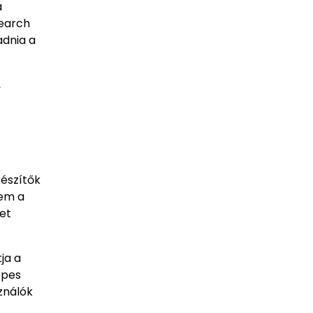
a
search
adnia a
,
készítők
nem a
et
ja a
épes
ználók