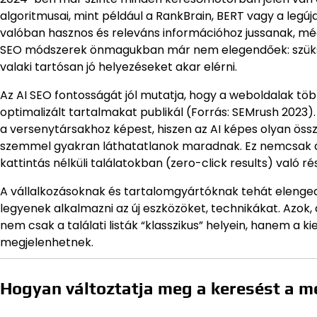
algoritmusai, mint például a RankBrain, BERT vagy a leg
valóban hasznos és releváns információhoz jussanak, mégh
SEO módszerek önmagukban már nem elegendőek: szükség 
valaki tartósan jó helyezéseket akar elérni.
Az AI SEO fontosságát jól mutatja, hogy a weboldalak tö
optimalizált tartalmakat publikál (Forrás: SEMrush 2023)
a versenytársakhoz képest, hiszen az AI képes olyan öss
szemmel gyakran láthatatlanok maradnak. Ez nemcsak a ke
kattintás nélküli találatokban (zero-click results) való ré
A vállalkozásoknak és tartalomgyártóknak tehát elenge
legyenek alkalmazni az új eszközöket, technikákat. Azok,
nem csak a találati listák “klasszikus” helyein, hanem a k
megjelenhetnek.
Hogyan változtatja meg a keresést a me