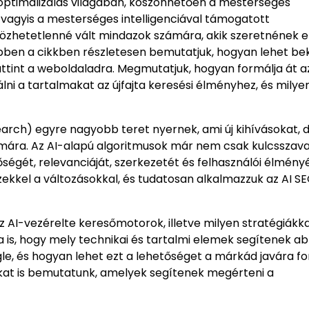
sőoptimalizálás világában, köszönhetően a mesterséges
, vagyis a mesterséges intelligenciával támogatott
lözhetetlenné vált mindazok számára, akik szeretnének e
ben a cikkben részletesen bemutatjuk, hogyan lehet bek
ttint a weboldaladra. Megmutatjuk, hogyan formálja át az
lni a tartalmakat az újfajta keresési élményhez, és milye
search) egyre nagyobb teret nyernek, ami új kihívásokat, 
zámára. Az AI-alapú algoritmusok már nem csak kulcsszav
égét, relevanciáját, szerkezetét és felhasználói élményé
ezekkel a változásokkal, és tudatosan alkalmazzuk az AI S
AI-vezérelte keresőmotorok, illetve milyen stratégiákka
a is, hogy mely technikai és tartalmi elemek segítenek a
, és hogyan lehet ezt a lehetőséget a márkád javára for
kat is bemutatunk, amelyek segítenek megérteni a