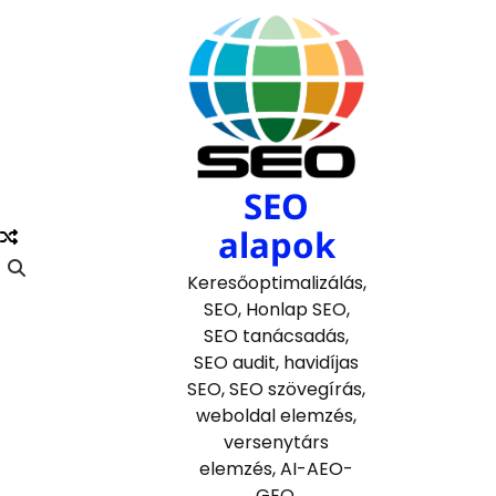
Skip
to
content
SEO
alapok
Keresőoptimalizálás,
SEO, Honlap SEO,
SEO tanácsadás,
SEO audit, havidíjas
SEO, SEO szövegírás,
weboldal elemzés,
versenytárs
elemzés, AI-AEO-
GEO.