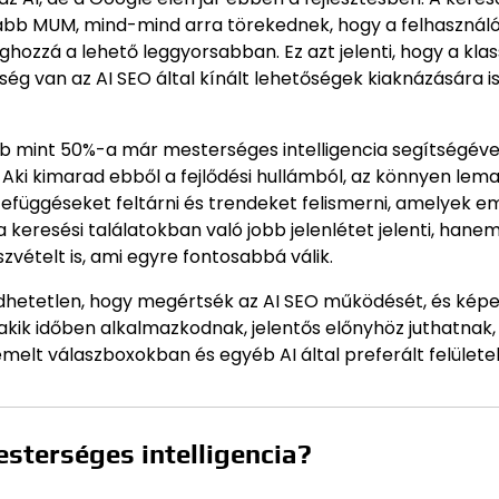
újabb MUM, mind-mind arra törekednek, hogy a felhasznál
ozzá a lehető leggyorsabban. Ez azt jelenti, hogy a klas
van az AI SEO által kínált lehetőségek kiaknázására is
bb mint 50%-a már mesterséges intelligencia segítségéve
. Aki kimarad ebből a fejlődési hullámból, az könnyen lem
zefüggéseket feltárni és trendeket felismerni, amelyek e
resési találatokban való jobb jelenlétet jelenti, hanem
szvételt is, ami egyre fontosabbá válik.
dhetetlen, hogy megértsék az AI SEO működését, és kép
 akik időben alkalmazkodnak, jelentős előnyhöz juthatnak,
iemelt válaszboxokban és egyéb AI által preferált felülete
sterséges intelligencia?