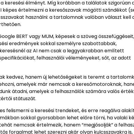
e a keresési élményt. Míg korábban a találatok szigorúan 
I képes értelmezni a keresőszavak mögötti szándékot (
lcsszavakat használni: a tartalomnak valóban választ kell 
rthetően.
a Google BERT vagy MUM, képesek a szöveg összefüggéseit
keresési eredmények sokkal személyre szabottabbak,
 keresésnél az AI nem csak a leggyakrabban említett
pecifikációkat, felhasználói véleményeket, sőt, az adott
ak kedvez, hanem új lehetőségeket is teremt a tartalom
étrehozni, amelyek már nemcsak a keresőmotoroknak, ha
dunk átadni, amelyek a felhasználók számára valós érték
értői státuszát.
 felismerni a keresési trendeket, és erre reagálva alakít
ó témákban sokkal gyorsabban lehet előre törni, ha valaki k
k tehát nemcsak értelmezik, hanem “megjósolják” a felhas
ntős forgalmat lehet szerezni akár olyan kulcsszavakra is,