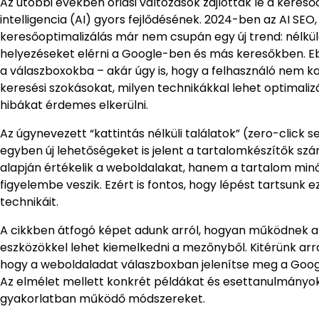
Az utóbbi években óriási változások zajlottak le a kere
intelligencia (AI) gyors fejlődésének. 2024-ben az AI SEO
keresőoptimalizálás már nem csupán egy új trend: nélkü
helyezéseket elérni a Google-ben és más keresőkben. Eb
a válaszboxokba – akár úgy is, hogy a felhasználó nem ka
keresési szokásokat, milyen technikákkal lehet optimalizá
hibákat érdemes elkerülni.
Az úgynevezett “kattintás nélküli találatok” (zero-click 
egyben új lehetőségeket is jelent a tartalomkészítők s
alapján értékelik a weboldalakat, hanem a tartalom minős
figyelembe veszik. Ezért is fontos, hogy lépést tartsunk 
technikáit.
A cikkben átfogó képet adunk arról, hogyan működnek az 
eszközökkel lehet kiemelkedni a mezőnyből. Kitérünk arr
hogy a weboldaladat válaszboxban jelenítse meg a Google
Az elmélet mellett konkrét példákat és esettanulmányo
gyakorlatban működő módszereket.