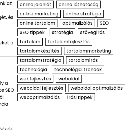
unk az
online jelenlét
online láthatóság
online marketing
online stratégia
ét, és
online tartalom
optimalizálás
SEO
SEO tippek
stratégia
szövegírás
tartalom
tartalomfejlesztés
eket a
tartalomkészítés
tartalommarketing
tartalomstratégia
tartalomírás
technológia
technológiai trendek
webfejlesztés
weboldal
ly a
weboldal fejlesztés
weboldal optimalizálás
yos SEO
ói
weboptimalizálás
írási tippek
ncia
őóriás