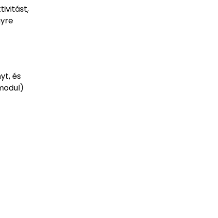
ivitást,
gyre
yt, és
 modul)