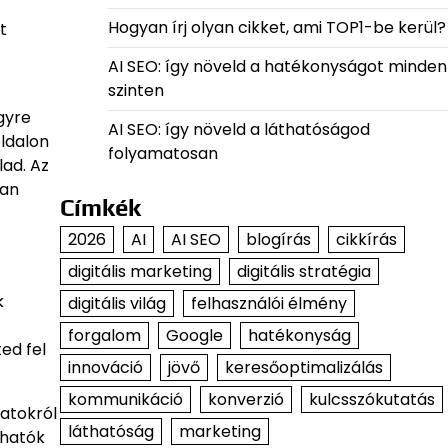
Hogyan írj olyan cikket, ami TOP1-be kerül?
t
AI SEO: így növeld a hatékonyságot minden
szinten
gyre
AI SEO: így növeld a láthatóságod
oldalon
folyamatosan
lad. Az
yan
Címkék
2026
AI
AI SEO
blogírás
cikkírás
digitális marketing
digitális stratégia
k
digitális világ
felhasználói élmény
forgalom
Google
hatékonyság
ed fel
innováció
jövő
keresőoptimalizálás
kommunikáció
konverzió
kulcsszókutatás
latokról
láthatóság
marketing
rhatók