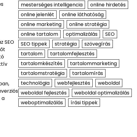
és
mesterséges intelligencia
online hirdetés
online jelenlét
online láthatóság
online marketing
online stratégia
online tartalom
optimalizálás
SEO
az SEO
SEO tippek
stratégia
szövegírás
dőt
tartalom
tartalomfejlesztés
tó
tartalomkészítés
tartalommarketing
tív
tartalomstratégia
tartalomírás
technológia
webfejlesztés
weboldal
ban,
nverziós
weboldal fejlesztés
weboldal optimalizálás
 a
weboptimalizálás
írási tippek