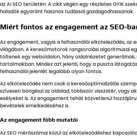
az AI SEO területén. A cikk végén egy részletes GYIK sze
haladók egyaránt hasznos tudással gazdagodhassanak.
Miért fontos az engagement az SEO-ba
Az engagement, vagyis a felhasználói elköteleződés, az 
világában. A keresőmotorok rangsorolási algoritmusai eg
töltenek egy weboldalon, hány oldalnézetet generálnak, i
tartalmakban. Mindez azt jelenti, hogy a puszta látogat
felhasználói jelenlét legalább olyan fontos.
Az elköteleződés nem csak a keresőoptimalizálás szempo
szívesen böngészi az oldalad, többször visszatér, vagy a
esélyeket is. Az engagement tehát közvetlenül hozzájár
bevételek emelkedéséhez is.
Az engagement főbb mutatói
Az SEO mérőszámai közül az elköteleződéshez kapcsoló