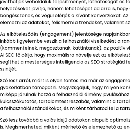
javíthatják weboldaluk teljesítményét, láthatóságát és f
helyezéseket javítja, hanem lehetőséget ad arra is, hogy
böngésszenek, és végül elérjék a kívánt konverziókat. 
elemezni az adatokat, felismerni a trendeket, valamint s
Az elköteleződés (engagement) jelentősége napjainkban ó
inkább figyelembe veszik a felhasználói viselkedést a ra
(kommentelnek, megosztanak, kattintanak), az pozitív vi
AI SEO fő célja, hogy maximálisra növelje ezt az elkötel
segíthet a mesterséges intelligencia az SEO stratégiád 
szintjét.
Szó lesz arról, miért is olyan fontos ma már az engageme
gyakorlatban támogatni. Megvizsgáljuk, hogy milyen kon
miképp járulnak hozzá a felhasználói élmény javulásához
kulcsszókutatás, tartalomtestreszabás, valamint a tarta
a felhasználói szándékokat, és miként tárhatod fel a tar
Szó lesz továbbá a valós idejű adatokon alapuló optimaliz
is. Megismerheted, miként mérhető és elemezhető az eng