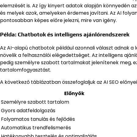
elemzését is. Az így kinyert adatok alapján könnyedén az
és melyek azok, amelyeken érdemes javítani. Az AI folyam
pontosabban képes előre jelezni, mire van igény.
Példa: Chatbotok és intelligens ajánlórendszerek
Az AI-alapú chatbotok például azonnali választ adnak a lá
növelik a felhasználói elégedettséget. Az intelligens ajá
pedig személyre szabott tartalmakat jelenítenek meg, 
tartalomfogyasztást.
A következő táblázatban összefoglaljuk az AI SEO előnyei
Előnyök
Személyre szabott tartalom
Gyors adatfeldolgozás
Folyamatos tanulás és fejlődés
Automatikus trendfelismerés
Hatékonyabb tesztelés és optimalizálás