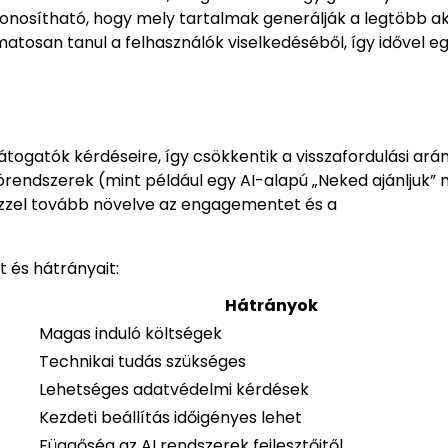
onosítható, hogy mely tartalmak generálják a legtöbb akt
atosan tanul a felhasználók viselkedéséből, így idővel e
togatók kérdéseire, így csökkentik a visszafordulási arán
nlórendszerek (mint például egy AI-alapú „Neked ajánljuk”
ezzel tovább növelve az engagementet és a
t és hátrányait:
Hátrányok
Magas induló költségek
Technikai tudás szükséges
Lehetséges adatvédelmi kérdések
Kezdeti beállítás időigényes lehet
Függőség az AI rendszerek fejlesztőitől