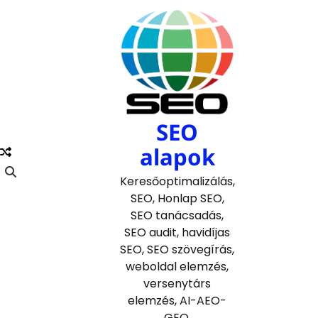
Skip
to
content
SEO
alapok
Keresőoptimalizálás,
SEO, Honlap SEO,
SEO tanácsadás,
SEO audit, havidíjas
SEO, SEO szövegírás,
weboldal elemzés,
versenytárs
elemzés, AI-AEO-
GEO.