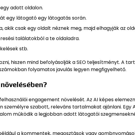
 egy adott oldalon.
 át egy látogató egy látogatás során.
a, akik csak egy oldalt néznek meg, majd elhagyják az olda
resési találatokból a te oldaladra.
kelések stb.
, hiszen mind befolyásolják a SEO teljesítményt. A tar
a számokban folyamatos javulás legyen megfigyelhető.
s növelésében?
felhasználói engagement növelését. Az AI képes elemezn
án személyre szabott, releváns tartalmakat ajánlani. Egy 
artalom működik a legjobban adott látogatói szegmensekné
ciók, például a kommentek, megosztások vagy gombnyomáso