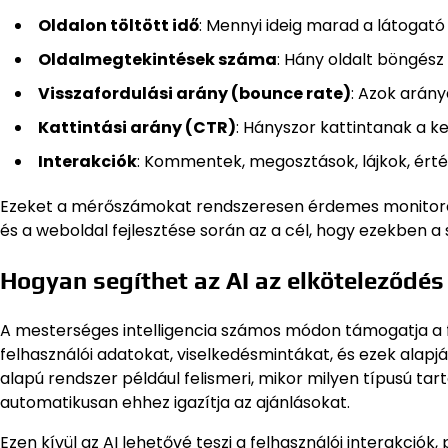
Oldalon töltött idő
: Mennyi ideig marad a látogató
Oldalmegtekintések száma
: Hány oldalt böngész
Visszafordulási arány (bounce rate)
: Azok arány
Kattintási arány (CTR)
: Hányszor kattintanak a ke
Interakciók
: Kommentek, megosztások, lájkok, érté
Ezeket a mérőszámokat rendszeresen érdemes monitorozni
és a weboldal fejlesztése során az a cél, hogy ezekben 
Hogyan segíthet az AI az elköteleződé
A mesterséges intelligencia számos módon támogatja a 
felhasználói adatokat, viselkedésmintákat, és ezek alapj
alapú rendszer például felismeri, mikor milyen típusú t
automatikusan ehhez igazítja az ajánlásokat.
Ezen kívül az AI lehetővé teszi a felhasználói interak