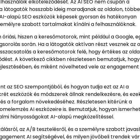
elhasználóik elköteleződését. Az AI SEO nem csupán a
 a látogatók hosszabb ideig maradjanak az oldalon, többe
Az AI-alapú SEO eszközök képesek gyorsan és hatékonyan
zemélyre szabott tartalmakat kínálni a felhasználóknak.
riási, hiszen a keresőmotorok, mint például a Google, e
ngsorolás során. Ha a látogatók aktívan részt vesznek az 
sszacsatolás a keresőmotorok felé, hogy értékes az olda
eződést. A következő cikkben részletesen bemutatjuk, hog
fejlesztésében, és miként növelheted vele az engagement
nt az SEO szempontjából, és hogyan tudja ezt az AI a
krét eszközök és módszerek állnak rendelkezésre, és eze
 és a forgalom növekedéséhez. Részletesen kitérünk a
lomelemzés AI eszközeire is. Bemutatjuk, hogyan ismerhet
talmi hiányosságokat AI-alapú megközelítéssel.
álásról, az A/B tesztelésről, és a személyre szabott javas
agement AI segítségével, és milyen jövőbeli trendek vá