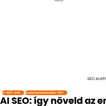
SEO ALAP
AI-AEO-GEO
Keresőoptimalizálás-SEO
AI SEO: így növeld az