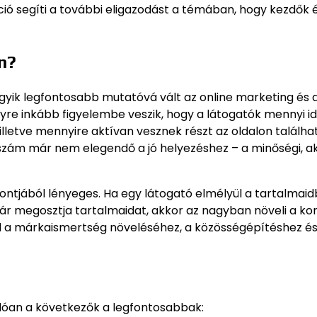
kció segíti a további eligazodást a témában, hogy kezdők 
n?
egyik legfontosabb mutatóvá vált az online marketing és 
yre inkább figyelembe veszik, hogy a látogatók mennyi i
lletve mennyire aktívan vesznek részt az oldalon találha
ószám már nem elegendő a jó helyezéshez – a minőségi, ak
ntjából lényeges. Ha egy látogató elmélyül a tartalmaid
kár megosztja tartalmaidat, akkor az nagyban növeli a ko
ul a márkaismertség növeléséhez, a közösségépítéshez és
dóan a következők a legfontosabbak: