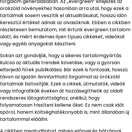
forgalom generálásában. Az „evergreen” kifejezés az
örökzöld növényekhez hasonlóan arra utal, hogy ezek a
tartalmak sosem veszítik el aktualitásukat, hosszú időn
keresztül értéket adnak az olvasóknak. Ebben a cikkben
részletesen bemutatom, mit értünk evergreen tartalom
alatt, és miért érdemes ilyen típusú cikkeket, videókat
vagy egyéb anyagokat készíteni.
Sokan azt gondolják, hogy a sikeres tartalomgyártás
kulcsa az aktuális trendek követése, vagy a gyorsan
elterjedő hírek publikálása. Bár ezek is fontosak, hosszú
távon az igazán
fenntartható forgalmat
az örökzöld
tartalmak biztosítják. Ezek a cikkek, útmutatók, videók
vagy infografikák éveken át hozzásegíthetik az oldalt
rendszeres látogatottsághoz, anélkül, hogy
folyamatosan frissíteni kellene őket. Ez nem csak időt
spórol, hanem költséghatékonyabb is, mint állandóan új
tartalommal előállni.
A cikkben megtudhatod, milyen előnyei és hátrányai