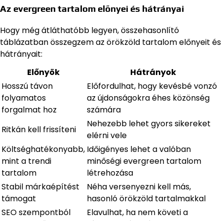
Az evergreen tartalom előnyei és hátrányai
Hogy még átláthatóbb legyen, összehasonlító
táblázatban összegzem az örökzöld tartalom előnyeit és
hátrányait:
Előnyök
Hátrányok
Hosszú távon
Előfordulhat, hogy kevésbé vonzó
folyamatos
az újdonságokra éhes közönség
forgalmat hoz
számára
Nehezebb lehet gyors sikereket
Ritkán kell frissíteni
elérni vele
Költséghatékonyabb,
Időigényes lehet a valóban
mint a trendi
minőségi evergreen tartalom
tartalom
létrehozása
Stabil márkaépítést
Néha versenyezni kell más,
támogat
hasonló örökzöld tartalmakkal
SEO szempontból
Elavulhat, ha nem követi a