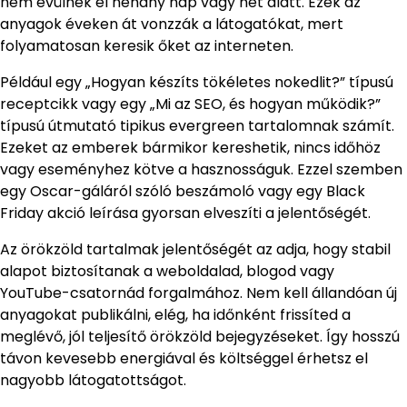
nem évülnek el néhány nap vagy hét alatt. Ezek az
anyagok éveken át vonzzák a látogatókat, mert
folyamatosan keresik őket az interneten.
Például egy „Hogyan készíts tökéletes nokedlit?” típusú
receptcikk vagy egy „Mi az SEO, és hogyan működik?”
típusú útmutató tipikus evergreen tartalomnak számít.
Ezeket az emberek bármikor kereshetik, nincs időhöz
vagy eseményhez kötve a hasznosságuk. Ezzel szemben
egy Oscar-gáláról szóló beszámoló vagy egy Black
Friday akció leírása gyorsan elveszíti a jelentőségét.
Az örökzöld tartalmak jelentőségét az adja, hogy stabil
alapot biztosítanak a weboldalad, blogod vagy
YouTube-csatornád forgalmához. Nem kell állandóan új
anyagokat publikálni, elég, ha időnként frissíted a
meglévő, jól teljesítő örökzöld bejegyzéseket. Így hosszú
távon kevesebb energiával és költséggel érhetsz el
nagyobb látogatottságot.