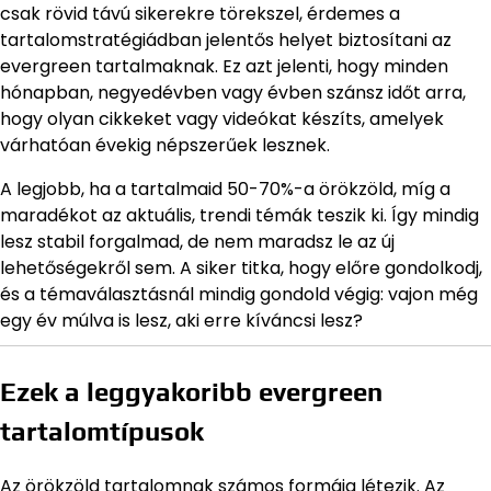
csak rövid távú sikerekre törekszel, érdemes a
tartalomstratégiádban jelentős helyet biztosítani az
evergreen tartalmaknak. Ez azt jelenti, hogy minden
hónapban, negyedévben vagy évben szánsz időt arra,
hogy olyan cikkeket vagy videókat készíts, amelyek
várhatóan évekig népszerűek lesznek.
A legjobb, ha a tartalmaid 50-70%-a örökzöld, míg a
maradékot az aktuális, trendi témák teszik ki. Így mindig
lesz stabil forgalmad, de nem maradsz le az új
lehetőségekről sem. A siker titka, hogy előre gondolkodj,
és a témaválasztásnál mindig gondold végig: vajon még
egy év múlva is lesz, aki erre kíváncsi lesz?
Ezek a leggyakoribb evergreen
tartalomtípusok
Az örökzöld tartalomnak számos formája létezik. Az