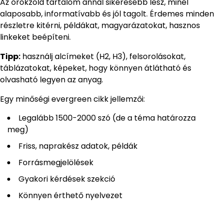
Az örökzöld tartalom annál sikeresebb lesz, minél
alaposabb, informatívabb és jól tagolt. Érdemes minden
részletre kitérni, példákat, magyarázatokat, hasznos
linkeket beépíteni.
Tipp:
használj alcímeket (H2, H3), felsorolásokat,
táblázatokat, képeket, hogy könnyen átlátható és
olvasható legyen az anyag.
Egy minőségi evergreen cikk jellemzői:
Legalább 1500-2000 szó (de a téma határozza
meg)
Friss, naprakész adatok, példák
Forrásmegjelölések
Gyakori kérdések szekció
Könnyen érthető nyelvezet