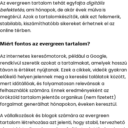
Az evergreen tartalom tehát egyfajta
digitális
befektetés
, ami hónapok, de akár évek múlva is
megtérül. Azok a tartalomkészítők, akik ezt felismerik,
stabilabb, kiszámíthatóbb sikereket érhetnek el az
online térben.
Miért fontos az evergreen tartalom?
Az internetes keresőmotorok, például a Google,
rendkívül szeretik azokat a tartalmakat, amelyek hosszú
távon is értéket nyújtanak. Ezek a cikkek, videók gyakran
előkelő helyen jelennek meg a keresési találatok között,
mert időtállóak, és folyamatosan relevánsak a
felhasználók számára. Ennek eredményeként az
örökzöld tartalom jelentős organikus (nem fizetett)
forgalmat generálhat hónapokon, éveken keresztül.
A vállalkozások és blogok számára az evergreen
tartalom létrehozása azt jelenti, hogy stabil, tervezhető