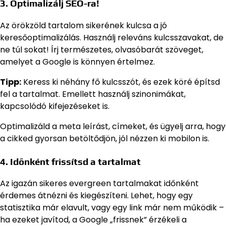
3. Optimalizálj SEO-ra!
Az örökzöld tartalom sikerének kulcsa a jó
keresőoptimalizálás. Használj releváns kulcsszavakat, de
ne túl sokat! Írj természetes, olvasóbarát szöveget,
amelyet a Google is könnyen értelmez.
Tipp:
Keress ki néhány fő kulcsszót, és ezek köré építsd
fel a tartalmat. Emellett használj szinonimákat,
kapcsolódó kifejezéseket is.
Optimalizáld a meta leírást, címeket, és ügyelj arra, hogy
a cikked gyorsan betöltődjön, jól nézzen ki mobilon is.
4. Időnként frissítsd a tartalmat
Az igazán sikeres evergreen tartalmakat időnként
érdemes átnézni és kiegészíteni. Lehet, hogy egy
statisztika már elavult, vagy egy link már nem működik –
ha ezeket javítod, a Google „frissnek” érzékeli a