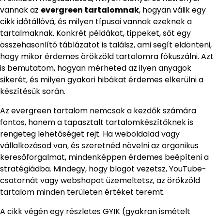
vannak az
evergreen tartalomnak
, hogyan válik egy
cikk időtállóvá, és milyen típusai vannak ezeknek a
tartalmaknak. Konkrét példákat, tippeket, sőt egy
összehasonlító táblázatot is találsz, ami segít eldönteni,
hogy mikor érdemes örökzöld tartalomra fókuszálni. Azt
is bemutatom, hogyan mérheted az ilyen anyagok
sikerét, és milyen gyakori hibákat érdemes elkerülni a
készítésük során.
Az evergreen tartalom nemcsak a kezdők számára
fontos, hanem a tapasztalt tartalomkészítőknek is
rengeteg lehetőséget rejt. Ha weboldalad vagy
vállalkozásod van, és szeretnéd növelni az organikus
keresőforgalmat, mindenképpen érdemes beépíteni a
stratégiádba. Mindegy, hogy blogot vezetsz, YouTube-
csatornát vagy webshopot üzemeltetsz, az örökzöld
tartalom minden területen értéket teremt.
A cikk végén egy részletes GYIK (gyakran ismételt