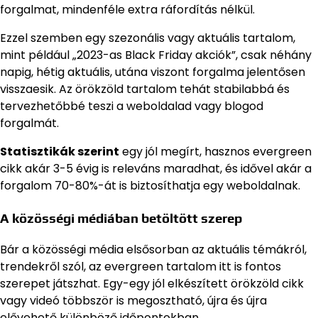
forgalmat, mindenféle extra ráfordítás nélkül.
Ezzel szemben egy szezonális vagy aktuális tartalom,
mint például „2023-as Black Friday akciók”, csak néhány
napig, hétig aktuális, utána viszont forgalma jelentősen
visszaesik. Az örökzöld tartalom tehát stabilabbá és
tervezhetőbbé teszi a weboldalad vagy blogod
forgalmát.
Statisztikák szerint
egy jól megírt, hasznos evergreen
cikk akár 3-5 évig is releváns maradhat, és idővel akár a
forgalom 70-80%-át is biztosíthatja egy weboldalnak.
A közösségi médiában betöltött szerep
Bár a közösségi média elsősorban az aktuális témákról,
trendekről szól, az evergreen tartalom itt is fontos
szerepet játszhat. Egy-egy jól elkészített örökzöld cikk
vagy videó többször is megosztható, újra és újra
elővehető különböző időpontokban.