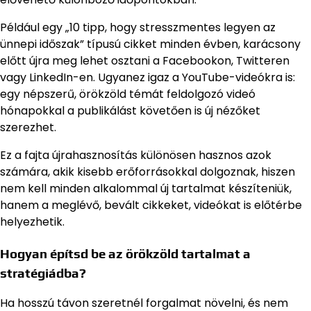
Például egy „10 tipp, hogy stresszmentes legyen az
ünnepi időszak” típusú cikket minden évben, karácsony
előtt újra meg lehet osztani a Facebookon, Twitteren
vagy LinkedIn-en. Ugyanez igaz a YouTube-videókra is:
egy népszerű, örökzöld témát feldolgozó videó
hónapokkal a publikálást követően is új nézőket
szerezhet.
Ez a fajta újrahasznosítás különösen hasznos azok
számára, akik kisebb erőforrásokkal dolgoznak, hiszen
nem kell minden alkalommal új tartalmat készíteniük,
hanem a meglévő, bevált cikkeket, videókat is előtérbe
helyezhetik.
Hogyan építsd be az örökzöld tartalmat a
stratégiádba?
Ha hosszú távon szeretnél forgalmat növelni, és nem