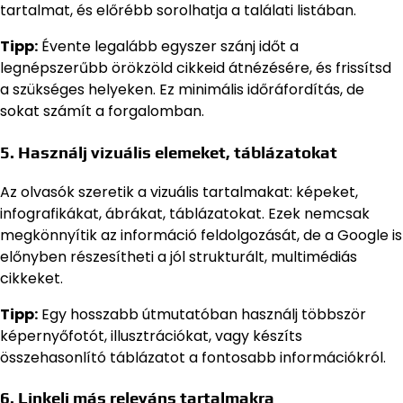
tartalmat, és előrébb sorolhatja a találati listában.
Tipp:
Évente legalább egyszer szánj időt a
legnépszerűbb örökzöld cikkeid átnézésére, és frissítsd
a szükséges helyeken. Ez minimális időráfordítás, de
sokat számít a forgalomban.
5. Használj vizuális elemeket, táblázatokat
Az olvasók szeretik a vizuális tartalmakat: képeket,
infografikákat, ábrákat, táblázatokat. Ezek nemcsak
megkönnyítik az információ feldolgozását, de a Google is
előnyben részesítheti a jól strukturált, multimédiás
cikkeket.
Tipp:
Egy hosszabb útmutatóban használj többször
képernyőfotót, illusztrációkat, vagy készíts
összehasonlító táblázatot a fontosabb információkról.
6. Linkelj más releváns tartalmakra