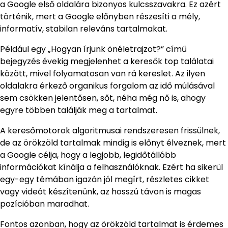
a Google első oldalára bizonyos kulcsszavakra. Ez azért
történik, mert a Google előnyben részesíti a mély,
informatív, stabilan releváns tartalmakat.
Például egy „Hogyan írjunk önéletrajzot?” című
bejegyzés évekig megjelenhet a keresők top találatai
között, mivel folyamatosan van rá kereslet. Az ilyen
oldalakra érkező organikus forgalom az idő múlásával
sem csökken jelentősen, sőt, néha még nő is, ahogy
egyre többen találják meg a tartalmat.
A keresőmotorok algoritmusai rendszeresen frissülnek,
de az örökzöld tartalmak mindig is előnyt élveznek, mert
a Google célja, hogy a legjobb, legidőtállóbb
információkat kínálja a felhasználóknak. Ezért ha sikerül
egy-egy témában igazán jól megírt, részletes cikket
vagy videót készítenünk, az hosszú távon is magas
pozícióban maradhat.
Fontos azonban, hogy az örökzöld tartalmat is érdemes