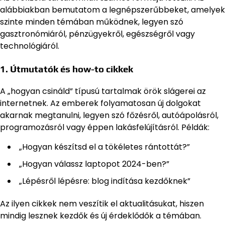
alábbiakban bemutatom a legnépszerűbbeket, amelyek
szinte minden témában működnek, legyen szó
gasztronómiáról, pénzügyekről, egészségről vagy
technológiáról.
1. Útmutatók és how-to cikkek
A „hogyan csináld” típusú tartalmak örök slágerei az
internetnek. Az emberek folyamatosan új dolgokat
akarnak megtanulni, legyen szó főzésről, autóápolásról,
programozásról vagy éppen lakásfelújításról. Példák:
„Hogyan készítsd el a tökéletes rántottát?”
„Hogyan válassz laptopot 2024-ben?”
„Lépésről lépésre: blog indítása kezdőknek”
Az ilyen cikkek nem veszítik el aktualitásukat, hiszen
mindig lesznek kezdők és új érdeklődők a témában.