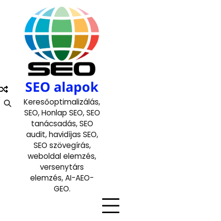
Skip
to
content
SEO alapok
Keresőoptimalizálás,
SEO, Honlap SEO, SEO
tanácsadás, SEO
audit, havidíjas SEO,
SEO szövegírás,
weboldal elemzés,
versenytárs
elemzés, AI-AEO-
GEO.