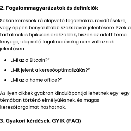
2. Fogalommagyarázatok és definíciók
Sokan keresnek rá alapvető fogalmakra, rövidítésekre,
vagy éppen bonyolultabb szakszavak jelentésére. Ezek a
tartalmak is tipikusan örökzöldek, hiszen az adott téma
lényege, alapvető fogalmai évekig nem változnak
jelentősen.
„Mi az a Bitcoin?”
„Mit jelent a keresőoptimalizálás?”
„Mi az a home office?”
Az ilyen cikkek gyakran kiindulópontjai lehetnek egy-egy
témában történő elmélyülésnek, és magas
keresőforgalmat hozhatnak.
3. Gyakori kérdések, GYIK (FAQ)