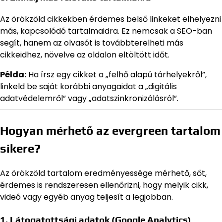
Az örökzöld cikkekben érdemes belső linkeket elhelyezni
más, kapcsolódó tartalmaidra. Ez nemcsak a SEO-ban
segít, hanem az olvasót is továbbterelheti más
cikkeidhez, növelve az oldalon eltöltött időt.
Példa:
Ha írsz egy cikket a „felhő alapú tárhelyekről”,
linkeld be saját korábbi anyagaidat a „digitális
adatvédelemről” vagy „adatszinkronizálásról”.
Hogyan mérhető az evergreen tartalom
sikere?
Az örökzöld tartalom eredményessége mérhető, sőt,
érdemes is rendszeresen ellenőrizni, hogy melyik cikk,
videó vagy egyéb anyag teljesít a legjobban.
1. Látogatottsági adatok (Google Analytics)