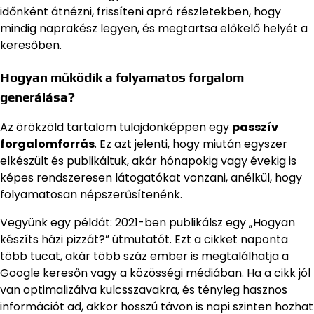
időnként átnézni, frissíteni apró részletekben, hogy
mindig naprakész legyen, és megtartsa előkelő helyét a
keresőben.
Hogyan működik a folyamatos forgalom
generálása?
Az örökzöld tartalom tulajdonképpen egy
passzív
forgalomforrás
. Ez azt jelenti, hogy miután egyszer
elkészült és publikáltuk, akár hónapokig vagy évekig is
képes rendszeresen látogatókat vonzani, anélkül, hogy
folyamatosan népszerűsítenénk.
Vegyünk egy példát: 2021-ben publikálsz egy „Hogyan
készíts házi pizzát?” útmutatót. Ezt a cikket naponta
több tucat, akár több száz ember is megtalálhatja a
Google keresőn vagy a közösségi médiában. Ha a cikk jól
van optimalizálva kulcsszavakra, és tényleg hasznos
információt ad, akkor hosszú távon is napi szinten hozhat