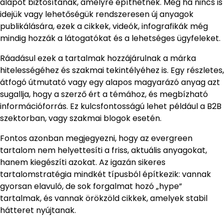
alapot biztosítanak, amelyre építhetnek. Még ha nincs is
idejük vagy lehetőségük rendszeresen új anyagok
publikálására, ezek a cikkek, videók, infografikák még
mindig hozzák a látogatókat és a lehetséges ügyfeleket.
Ráadásul ezek a tartalmak hozzájárulnak a márka
hitelességéhez és szakmai tekintélyéhez is. Egy részletes,
átfogó útmutató vagy egy alapos magyarázó anyag azt
sugallja, hogy a szerző ért a témához, és megbízható
információforrás. Ez kulcsfontosságú lehet például a B2B
szektorban, vagy szakmai blogok esetén.
Fontos azonban megjegyezni, hogy az evergreen
tartalom nem helyettesíti a friss, aktuális anyagokat,
hanem kiegészíti azokat. Az igazán sikeres
tartalomstratégia mindkét típusból építkezik: vannak
gyorsan elavuló, de sok forgalmat hozó „hype”
tartalmak, és vannak örökzöld cikkek, amelyek stabil
hátteret nyújtanak.