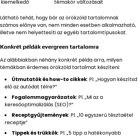
kiemelkedő
témakör változásait
Látható tehát, hogy bár az örökzöld tartalomnak
számos előnye van, nem minden esetben alkalmazható,
illetve nem helyettesíti az egyéb tartalomtípusokat.
Konkrét példák evergreen tartalomra
Az alábbiakban néhány konkrét példa arra, milyen
témákban érdemes örökzöld tartalmat készíteni:
Útmutatók és how-to cikkek
: Pl. „Hogyan készítsd
elő az autódat télre?”
Fogalommagyarázatok
: Pl. „Mi az a
keresőoptimalizálás (SEO)?”
Receptgyűjtemények
: Pl. „10 egyszerű tésztaétel
receptje”
Tippek és trükkök
: Pl. „5 tipp a hatékonyabb