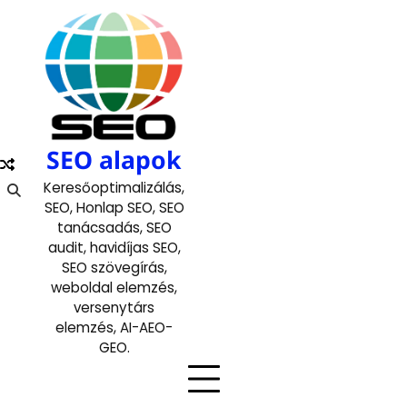
Skip
to
content
SEO alapok
Keresőoptimalizálás,
SEO, Honlap SEO, SEO
tanácsadás, SEO
audit, havidíjas SEO,
SEO szövegírás,
weboldal elemzés,
versenytárs
elemzés, AI-AEO-
GEO.