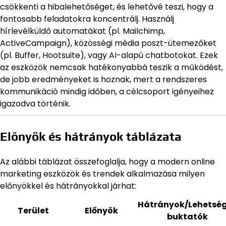
csökkenti a hibalehetőséget, és lehetővé teszi, hogy a
fontosabb feladatokra koncentrálj. Használj
hírlevélküldő automatákat (pl. Mailchimp,
ActiveCampaign), közösségi média poszt-ütemezőket
(pl. Buffer, Hootsuite), vagy AI-alapú chatbotokat. Ezek
az eszközök nemcsak hatékonyabbá teszik a működést,
de jobb eredményeket is hoznak, mert a rendszeres
kommunikáció mindig időben, a célcsoport igényeihez
igazodva történik.
Előnyök és hátrányok táblázata
Az alábbi táblázat összefoglalja, hogy a modern online
marketing eszközök és trendek alkalmazása milyen
előnyökkel és hátrányokkal járhat:
Hátrányok/Lehetsé
Terület
Előnyök
buktatók