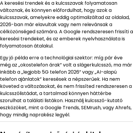
A keresési trendek és a kulcsszavak folyamatosan
változnak, és könnyen előfordulhat, hogy azok a
kulcsszavak, amelyekre eddig optimalizáltad az oldalad,
2026-ban már elavultak vagy nem relevánsak a
célközönséged számára. A Google rendszeresen frissíti a
keresési trendeket, és az emberek nyelvhasználata is
folyamatosan átalakul.
Egy jó példa erre a technológiai szektor: míg pár éve
még az „okostelefon árak” volt a slágerkulcsszó, ma már
inkább a „legjobb 5G telefon 2026” vagy „AI-alapú
telefon ajánlatok” keresések a népszerűek. Ha nem
követed a változásokat, és nem frissíted rendszeresen a
kulcsszólistádat, a tartalmad könnyen háttérbe
szorulhat a találati listákon. Használj kulcsszó-kutató
eszközöket, mint a Google Trends, SEMrush, vagy Ahrefs,
hogy mindig naprakész legyél.