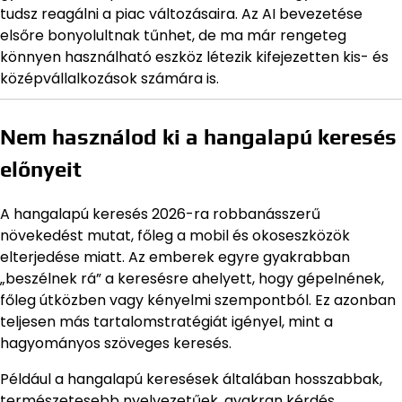
tudsz reagálni a piac változásaira. Az AI bevezetése
elsőre bonyolultnak tűnhet, de ma már rengeteg
könnyen használható eszköz létezik kifejezetten kis- és
középvállalkozások számára is.
Nem használod ki a hangalapú keresés
előnyeit
A hangalapú keresés 2026-ra robbanásszerű
növekedést mutat, főleg a mobil és okoseszközök
elterjedése miatt. Az emberek egyre gyakrabban
„beszélnek rá” a keresésre ahelyett, hogy gépelnének,
főleg útközben vagy kényelmi szempontból. Ez azonban
teljesen más tartalomstratégiát igényel, mint a
hagyományos szöveges keresés.
Például a hangalapú keresések általában hosszabbak,
természetesebb nyelvezetűek, gyakran kérdés