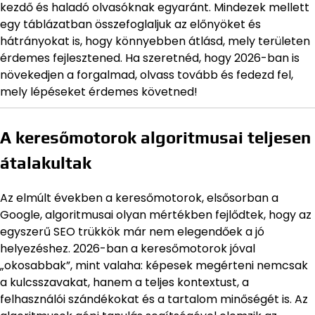
kezdő és haladó olvasóknak egyaránt. Mindezek mellett
egy táblázatban összefoglaljuk az előnyöket és
hátrányokat is, hogy könnyebben átlásd, mely területen
érdemes fejlesztened. Ha szeretnéd, hogy 2026-ban is
növekedjen a forgalmad, olvass tovább és fedezd fel,
mely lépéseket érdemes követned!
A keresőmotorok algoritmusai teljesen
átalakultak
Az elmúlt években a keresőmotorok, elsősorban a
Google, algoritmusai olyan mértékben fejlődtek, hogy az
egyszerű SEO trükkök már nem elegendőek a jó
helyezéshez. 2026-ban a keresőmotorok jóval
„okosabbak”, mint valaha: képesek megérteni nemcsak
a kulcsszavakat, hanem a teljes kontextust, a
felhasználói szándékokat és a tartalom minőségét is. Az