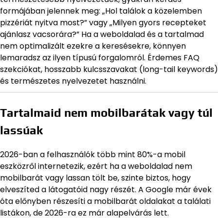
formájában jelennek meg: „Hol találok a közelemben
pizzériát nyitva most?” vagy „Milyen gyors recepteket
ajánlasz vacsorára?” Ha a weboldalad és a tartalmad
nem optimalizált ezekre a keresésekre, könnyen
lemaradsz az ilyen típusú forgalomról. Érdemes FAQ
szekciókat, hosszabb kulcsszavakat (long-tail keywords)
és természetes nyelvezetet használni.
Tartalmaid nem mobilbarátak vagy túl
lassúak
2026-ban a felhasználók több mint 80%-a mobil
eszközről internetezik, ezért ha a weboldalad nem
mobilbarát vagy lassan tölt be, szinte biztos, hogy
elveszíted a látogatóid nagy részét. A Google már évek
óta előnyben részesíti a mobilbarát oldalakat a találati
listákon, de 2026-ra ez már alapelvárás lett.