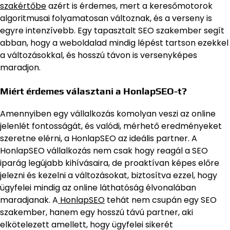
szakértőbe
azért is érdemes, mert a keresőmotorok
algoritmusai folyamatosan változnak, és a verseny is
egyre intenzívebb. Egy tapasztalt SEO szakember segít
abban, hogy a weboldalad mindig lépést tartson ezekkel
a változásokkal, és hosszú távon is versenyképes
maradjon.
Miért érdemes választani a HonlapSEO-t?
Amennyiben egy vállalkozás komolyan veszi az online
jelenlét fontosságát, és valódi, mérhető eredményeket
szeretne elérni, a HonlapSEO az ideális partner. A
HonlapSEO vállalkozás nem csak hogy reagál a SEO
iparág legújabb kihívásaira, de proaktívan képes előre
jelezni és kezelni a változásokat, biztosítva ezzel, hogy
ügyfelei mindig az online láthatóság élvonalában
maradjanak. A
HonlapSEO
tehát nem csupán egy SEO
szakember, hanem egy hosszú távú partner, aki
elkötelezett amellett, hogy ügyfelei sikerét