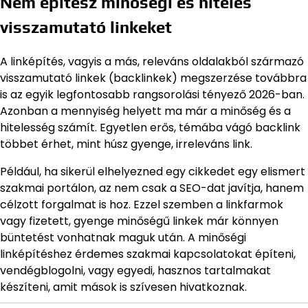
Nem építesz minőségi és hiteles
visszamutató linkeket
A linképítés, vagyis a más, releváns oldalakból származó
visszamutató linkek (backlinkek) megszerzése továbbra
is az egyik legfontosabb rangsorolási tényező 2026-ban.
Azonban a mennyiség helyett ma már a minőség és a
hitelesség számít. Egyetlen erős, témába vágó backlink
többet érhet, mint húsz gyenge, irreleváns link.
Például, ha sikerül elhelyezned egy cikkedet egy elismert
szakmai portálon, az nem csak a SEO-dat javítja, hanem
célzott forgalmat is hoz. Ezzel szemben a linkfarmok
vagy fizetett, gyenge minőségű linkek már könnyen
büntetést vonhatnak maguk után. A minőségi
linképítéshez érdemes szakmai kapcsolatokat építeni,
vendégblogolni, vagy egyedi, hasznos tartalmakat
készíteni, amit mások is szívesen hivatkoznak.