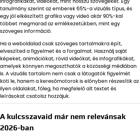
infografikákat, videókat, mint hosszú szövegeket. Egy
tanulmány szerint az emberek 65%-a vizuális típus, és
egy jól elkészített grafika vagy videó akár 90%-kal
többet megmarad az emlékezetükben, mint egy
szöveges információ.
Ha a weboldalad csak szöveges tartalmakra épít,
elveszíted a figyelmet és a forgalmat. Használj saját
képeket, animációkat, rövid videókat, és infografikákat,
amelyek könnyen megoszthatók a közösségi médiában
is. A vizuális tartalom nem csak a látogatók figyelmét
köti le, hanem a keresőmotorok is előnyben részesítik az
ilyen oldalakat, főleg, ha megfelelő alt textet és
leírásokat csatolsz hozzájuk.
A kulcsszavaid már nem relevánsak
2026-ban