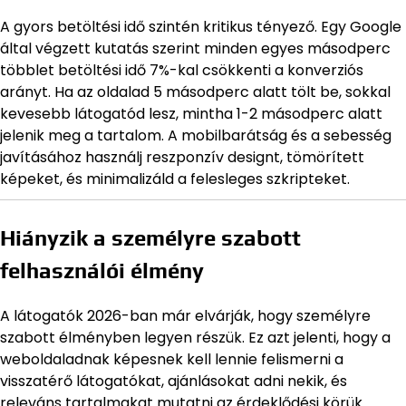
A gyors betöltési idő szintén kritikus tényező. Egy Google
által végzett kutatás szerint minden egyes másodperc
többlet betöltési idő 7%-kal csökkenti a konverziós
arányt. Ha az oldalad 5 másodperc alatt tölt be, sokkal
kevesebb látogatód lesz, mintha 1-2 másodperc alatt
jelenik meg a tartalom. A mobilbarátság és a sebesség
javításához használj reszponzív designt, tömörített
képeket, és minimalizáld a felesleges szkripteket.
Hiányzik a személyre szabott
felhasználói élmény
A látogatók 2026-ban már elvárják, hogy személyre
szabott élményben legyen részük. Ez azt jelenti, hogy a
weboldaladnak képesnek kell lennie felismerni a
visszatérő látogatókat, ajánlásokat adni nekik, és
releváns tartalmakat mutatni az érdeklődési körük