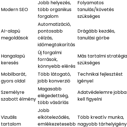
Jobb helyezés,
Folyamatos
Modern SEO
több organikus
tanulás/követés
forgalom
szükséges
Automatizáció,
AI-alapú
pontosabb
Drágább kezdés,
megoldások
célzás,
tanulási görbe
időmegtakarítás
Új forgalmi
Hangalapú
Más tartalmi stratégi
források,
keresés
szükséges
könnyebb elérés
Mobilbarát,
Több látogató,
Technikai fejlesztést
gyors oldal
jobb konverzió
igényel
Magasabb
Személyre
Adatvédelemre jobba
elégedettség,
szabott élmény
kell figyelni
több vásárlás
Jobb
Vizuális
elköteleződés,
Több kreatív munka,
tartalom
emlékezetesebb
nagyobb tárhelyigény