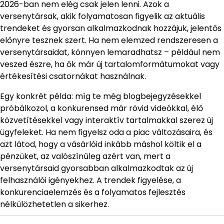
2026-ban nem elég csak jelen lenni. Azok a
versenytársak, akik folyamatosan figyelik az aktuális
trendeket és gyorsan alkalmazkodnak hozzájuk, jelentős
előnyre tesznek szert. Ha nem elemzed rendszeresen a
versenytársaidat, könnyen lemaradhatsz – például nem
veszed észre, ha ők már új tartalomformátumokat vagy
értékesítési csatornákat használnak.
Egy konkrét példa: míg te még blogbejegyzésekkel
próbálkozol, a konkurensed már rövid videókkal, élő
közvetítésekkel vagy interaktív tartalmakkal szerez új
ügyfeleket. Ha nem figyelsz oda a piac változásaira, és
azt látod, hogy a vásárlóid inkább máshol költik el a
pénzüket, az valószínűleg azért van, mert a
versenytársaid gyorsabban alkalmazkodtak az új
felhasználói igényekhez. A trendek figyelése, a
konkurenciaelemzés és a folyamatos fejlesztés
nélkülözhetetlen a sikerhez.