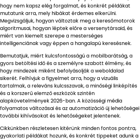
hogy nem kapsz elég forgalmat, és konkrét példákat
mutatunk arra, mely hibákat érdemes elkerülni.
Megvizsgáljuk, hogyan változtak meg a keresőmotorok
algoritmusai, hogyan léptek előre a versenytársaid, és
miért van kiemelt szerepe a mesterséges
intelligenciának vagy éppen a hangalapú keresésnek.
Bemutatjuk, miért kulcsfontosságú a mobilbarátság, a
gyors betöltési idő és a személyre szabott élmény, és
hogy mindezek miként befolyásolják a weboldalad
sikerét. Felhívjuk a figyelmet arra, hogy a vizuális
tartalmak, a releváns kulcsszavak, a minőségi linképítés
és a korszerű elemző eszközök szintén
alapkövetelmények 2026-ban. A közösségi média
folyamatos változásai és az automatizáció új lehetőségei
további kihívásokat és lehetőségeket jelentenek.
Cikkünkben részletesen kitérünk minden fontos pontra,
gyakorlati példákat hozunk, és konkrét tippeket adunk a