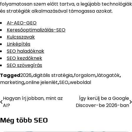
folyamatosan szem előtt tartva, a legújabb technológiák
és stratégiák alkalmazásával támogassa azokat.
AI-AEO-GEO
Keresőoptimalizálás-SEO
Kulcsszavak
Linképítés
SEO haladóknak
SEO kezdőknek
SEO szövegírás
Tagged
2026
,
digitális stratégia
,
forgalom
,
látogatók
,
marketing
,
online jelenlét
,
SEO
,
weboldal
Hogyan írj jobban, mint az
Így kerülj be a Google
Bejegyzés
AI?
Discover-be 2026-ban
navigáció
Még több SEO