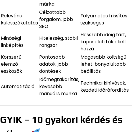
márka
Célzottabb
Releváns
Folyamatos frissítés
forgalom, jobb
kulcsszókutatás
szükséges
SEO
Hosszabb ideig tart,
Minőségi
Hitelesség, stabil
kapcsolati tőke kell
linképítés
rangsor
hozzá
Korszerű
Pontosabb
Magasabb költségű
elemző
adatok, jobb
lehet, bonyolultabb
eszközök
döntések
beállítás
Időmegtakarítás,
Technikai kihívások,
Automatizáció
kevesebb
kezdeti időráfordítás
manuális munka
GYIK – 10 gyakori kérdés és