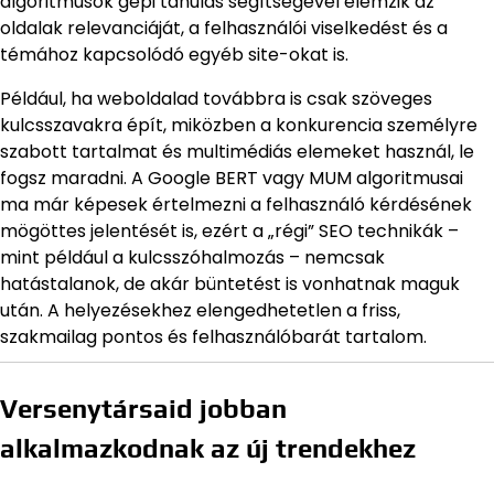
algoritmusok gépi tanulás segítségével elemzik az
oldalak relevanciáját, a felhasználói viselkedést és a
témához kapcsolódó egyéb site-okat is.
Például, ha weboldalad továbbra is csak szöveges
kulcsszavakra épít, miközben a konkurencia személyre
szabott tartalmat és multimédiás elemeket használ, le
fogsz maradni. A Google BERT vagy MUM algoritmusai
ma már képesek értelmezni a felhasználó kérdésének
mögöttes jelentését is, ezért a „régi” SEO technikák –
mint például a kulcsszóhalmozás – nemcsak
hatástalanok, de akár büntetést is vonhatnak maguk
után. A helyezésekhez elengedhetetlen a friss,
szakmailag pontos és felhasználóbarát tartalom.
Versenytársaid jobban
alkalmazkodnak az új trendekhez