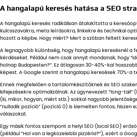
A hangalapú keresés hatása a SEO stra
A hangalapú keresés radikálisan átalakította a keresőopt
kulcsszavakra, meta leírásokra, linkekre és technikai op
hozott a képbe. Hogy miért? Mert a szóban feltett keres
A legnagyobb különbség, hogy hangalapú keresésnél a fe
kérdéseket. Például nem csak annyit mondanak, hogy “idő
holnap Budapesten?”. Ez átlagosan 30-40%-kal hosszab
képest. A Google szerint a hangalapú keresések 70%-a 
Ennek megfelelően a tartalomkészítőknek és SEO szakemb
kifejezésekre optimalizálnak. Az úgynevezett “long-tail” 
(ki, mikor, hogyan, miért stb.) sokkal nagyobb jelentősé
“nulladik pozíció” (pozíció 0) is kiemelten fontos, hiszen 
válaszokat.
Egy másik fontos szempont a helyi SEO (local SEO) erősö
(például “Hol van a legközelebbi pizzéria?”), ezért a Goo