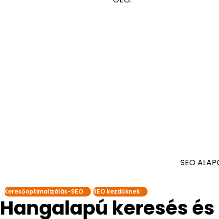
SEO ALAP
Keresőoptimalizálás-SEO
SEO kezdőknek
Hangalapú keresés és