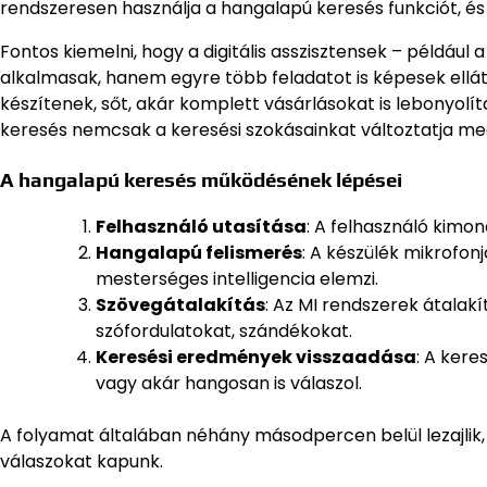
rendszeresen használja a hangalapú keresés funkciót, é
Fontos kiemelni, hogy a digitális asszisztensek – például
alkalmasak, hanem egyre több feladatot is képesek ellá
készítenek, sőt, akár komplett vásárlásokat is lebonyolít
keresés nemcsak a keresési szokásainkat változtatja meg
A hangalapú keresés működésének lépései
Felhasználó utasítása
: A felhasználó kimon
Hangalapú felismerés
: A készülék mikrofonj
mesterséges intelligencia elemzi.
Szövegátalakítás
: Az MI rendszerek átalak
szófordulatokat, szándékokat.
Keresési eredmények visszaadása
: A kere
vagy akár hangosan is válaszol.
A folyamat általában néhány másodpercen belül lezajlik
válaszokat kapunk.