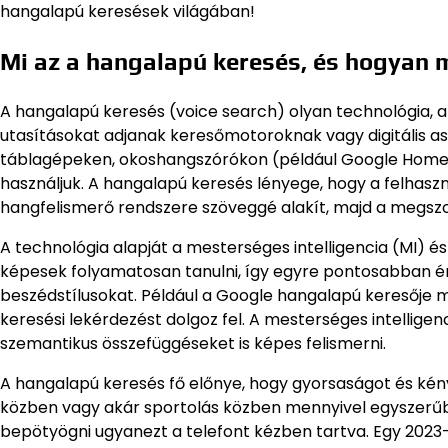
hangalapú keresések világában!
Mi az a hangalapú keresés, és hogyan
A hangalapú keresés (voice search) olyan technológia, a
utasításokat adjanak keresőmotoroknak vagy digitális as
táblagépeken, okoshangszórókon (például Google Home
használjuk. A hangalapú keresés lényege, hogy a felhaszn
hangfelismerő rendszere szöveggé alakít, majd a megszok
A technológia alapját a mesterséges intelligencia (MI) és
képesek folyamatosan tanulni, így egyre pontosabban ér
beszédstílusokat. Például a Google hangalapú keresője m
keresési lekérdezést dolgoz fel. A mesterséges intelligen
szemantikus összefüggéseket is képes felismerni.
A hangalapú keresés fő előnye, hogy gyorsaságot és kény
közben vagy akár sportolás közben mennyivel egyszerűbb
bepötyögni ugyanezt a telefont kézben tartva. Egy 2023