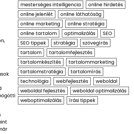
mesterséges intelligencia
online hirdetés
online jelenlét
online láthatóság
online marketing
online stratégia
online tartalom
optimalizálás
SEO
n,
SEO tippek
stratégia
szövegírás
tartalom
tartalomfejlesztés
tartalomkészítés
tartalommarketing
tartalomstratégia
tartalomírás
usok
technológia
webfejlesztés
weboldal
d
weboldal fejlesztés
weboldal optimalizálás
mögötti
weboptimalizálás
írási tippek
s
int
 már