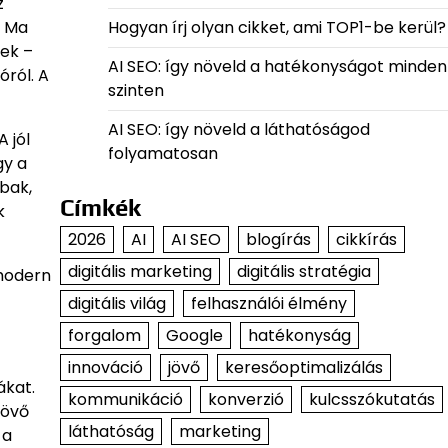
z
Hogyan írj olyan cikket, ami TOP1-be kerül?
. Ma
nek –
AI SEO: így növeld a hatékonyságot minden
óról. A
szinten
AI SEO: így növeld a láthatóságod
 jól
folyamatosan
gy a
bak,
Címkék
k
2026
AI
AI SEO
blogírás
cikkírás
digitális marketing
digitális stratégia
 modern
digitális világ
felhasználói élmény
forgalom
Google
hatékonyság
innováció
jövő
keresőoptimalizálás
ákat.
kommunikáció
konverzió
kulcsszókutatás
jövő
láthatóság
marketing
 a