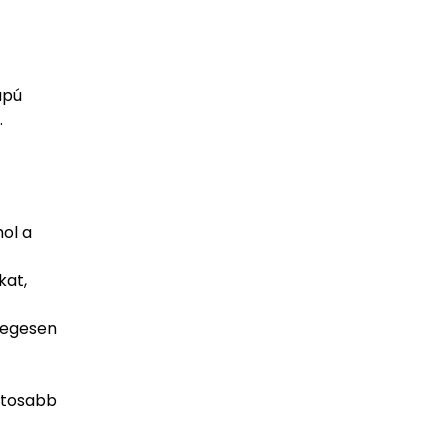
apú
.
hol a
kat,
övegesen
ntosabb