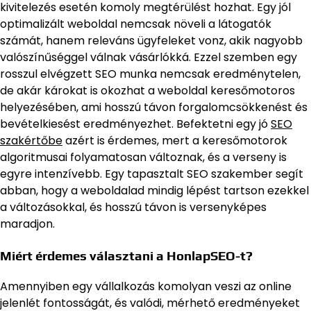
kivitelezés esetén komoly megtérülést hozhat. Egy jól
optimalizált weboldal nemcsak növeli a látogatók
számát, hanem releváns ügyfeleket vonz, akik nagyobb
valószínűséggel válnak vásárlókká. Ezzel szemben egy
rosszul elvégzett SEO munka nemcsak eredménytelen,
de akár károkat is okozhat a weboldal keresőmotoros
helyezésében, ami hosszú távon forgalomcsökkenést és
bevételkiesést eredményezhet. Befektetni egy jó
SEO
szakértőbe
azért is érdemes, mert a keresőmotorok
algoritmusai folyamatosan változnak, és a verseny is
egyre intenzívebb. Egy tapasztalt SEO szakember segít
abban, hogy a weboldalad mindig lépést tartson ezekkel
a változásokkal, és hosszú távon is versenyképes
maradjon.
Miért érdemes választani a HonlapSEO-t?
Amennyiben egy vállalkozás komolyan veszi az online
jelenlét fontosságát, és valódi, mérhető eredményeket