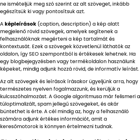
ne ismételjük meg szó szerint az alt szöveget, inkább
egészítsük ki vagy pontosítsuk azt.
A
képleírások
(caption, description) a kép alatt
megjelenő rövid szövegek, amelyek segítenek a
felhasználóknak megérteni a kép tartalmát és
kontextusát. Ezek a szövegek közvetlenül láthatók az
oldalon, így SEO szempontból is értékesek lehetnek. Ha
egy blogbejegyzésben vagy termékoldalon használunk
képeket, mindig adjunk hozzá rövid, de informatív leírást.
Az alt szövegek és leírások írásakor ügyeljünk arra, hogy
természetes nyelven fogalmazzunk, és kerüljük a
kulcsszóhalmozást. A Google algoritmusa már felismeri a
túloptimalizált, spam jellegű szövegeket, és akár
büntethet is érte. A cél mindig az, hogy a felhasználó
számára adjunk értékes információt, amit a
keresőmotorok is könnyen értelmezni tudnak.