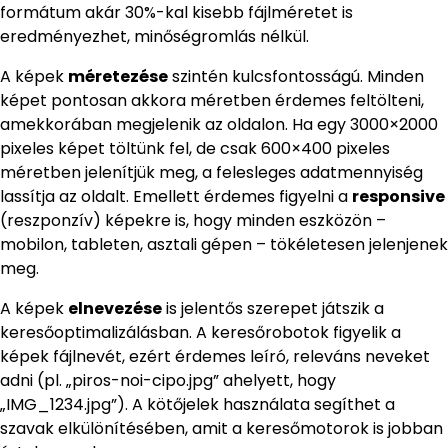
formátum akár 30%-kal kisebb fájlméretet is
eredményezhet, minőségromlás nélkül.
A képek
méretezése
szintén kulcsfontosságú. Minden
képet pontosan akkora méretben érdemes feltölteni,
amekkorában megjelenik az oldalon. Ha egy 3000×2000
pixeles képet töltünk fel, de csak 600×400 pixeles
méretben jelenítjük meg, a felesleges adatmennyiség
lassítja az oldalt. Emellett érdemes figyelni a
responsive
(reszponzív) képekre is, hogy minden eszközön –
mobilon, tableten, asztali gépen – tökéletesen jelenjenek
meg.
A képek
elnevezése
is jelentős szerepet játszik a
keresőoptimalizálásban. A keresőrobotok figyelik a
képek fájlnevét, ezért érdemes leíró, releváns neveket
adni (pl. „piros-noi-cipo.jpg” ahelyett, hogy
„IMG_1234.jpg”). A kötőjelek használata segíthet a
szavak elkülönítésében, amit a keresőmotorok is jobban