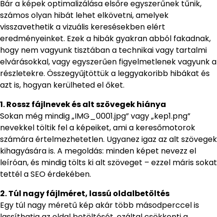
Bár a képek optimalizálása elsőre egyszerűnek tűnik,
számos olyan hibát lehet elkövetni, amelyek
visszavethetik a vizuális keresésekben elért
eredményeinket. Ezek a hibák gyakran abból fakadnak,
hogy nem vagyunk tisztában a technikai vagy tartalmi
elvárásokkal, vagy egyszerűen figyelmetlenek vagyunk a
részletekre. Összegyűjtöttük a leggyakoribb hibákat és
azt is, hogyan kerülheted el őket.
1. Rossz fájlnevek és alt szövegek hiánya
Sokan még mindig „IMG_0001.jpg” vagy „kep1.png”
nevekkel töltik fel a képeiket, ami a keresőmotorok
számára értelmezhetetlen. Ugyanez igaz az alt szövegek
kihagyására is. A megoldás: minden képet nevezz el
leíróan, és mindig tölts ki alt szöveget – ezzel máris sokat
tettél a SEO érdekében.
2. Túl nagy fájlméret, lassú oldalbetöltés
Egy túl nagy méretű kép akár több másodperccel is
lassíthatja az oldal betöltését, ezáltal csökkenti a