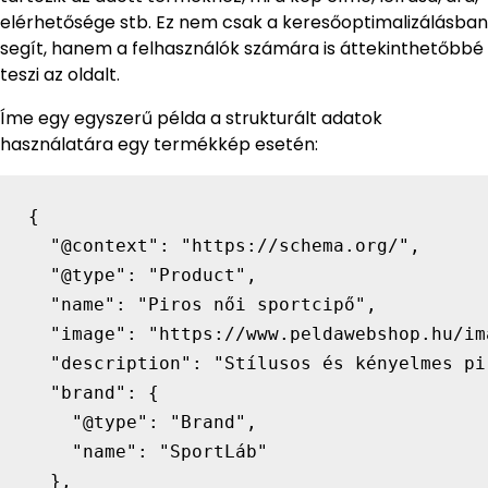
elérhetősége stb. Ez nem csak a keresőoptimalizálásban
segít, hanem a felhasználók számára is áttekinthetőbbé
teszi az oldalt.
Íme egy egyszerű példa a strukturált adatok
használatára egy termékkép esetén:
{

  "@context": "https://schema.org/",

  "@type": "Product",

  "name": "Piros női sportcipő",

  "image": "https://www.peldawebshop.hu/im
  "description": "Stílusos és kényelmes pi
  "brand": {

    "@type": "Brand",

    "name": "SportLáb"

  },
