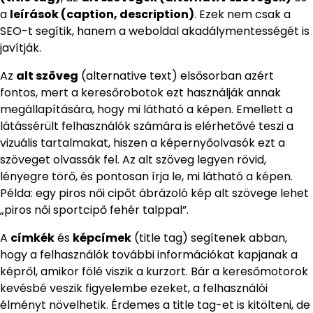
a
leírások (caption, description)
. Ezek nem csak a
SEO-t segítik, hanem a weboldal akadálymentességét is
javítják.
Az
alt szöveg
(alternative text) elsősorban azért
fontos, mert a keresőrobotok ezt használják annak
megállapítására, hogy mi látható a képen. Emellett a
látássérült felhasználók számára is elérhetővé teszi a
vizuális tartalmakat, hiszen a képernyőolvasók ezt a
szöveget olvassák fel. Az alt szöveg legyen rövid,
lényegre törő, és pontosan írja le, mi látható a képen.
Példa: egy piros női cipőt ábrázoló kép alt szövege lehet
„piros női sportcipő fehér talppal”.
A
címkék
és
képcímek
(title tag) segítenek abban,
hogy a felhasználók további információkat kapjanak a
képről, amikor fölé viszik a kurzort. Bár a keresőmotorok
kevésbé veszik figyelembe ezeket, a felhasználói
élményt növelhetik. Érdemes a title tag-et is kitölteni, de