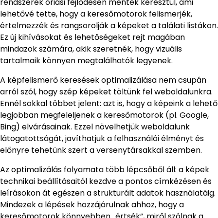
rendszerek óriási fejlődésen mentek keresztül, ami
lehetővé tette, hogy a keresőmotorok felismerjék,
értelmezzék és rangsorolják a képeket a találati listákon.
Ez új kihívásokat és lehetőségeket rejt magában
mindazok számára, akik szeretnék, hogy vizuális
tartalmaik könnyen megtalálhatók legyenek.
A képfelismerő keresések optimalizálása nem csupán
arról szól, hogy szép képeket töltünk fel weboldalunkra.
Ennél sokkal többet jelent: azt is, hogy a képeink a lehető
legjobban megfeleljenek a keresőmotorok (pl. Google,
Bing) elvárásainak. Ezzel növelhetjük weboldalunk
látogatottságát, javíthatjuk a felhasználói élményt és
előnyre tehetünk szert a versenytársakkal szemben.
Az optimalizálás folyamata több lépcsőből áll: a képek
technikai beállításaitól kezdve a pontos címkézésen és
leírásokon át egészen a strukturált adatok használatáig.
Mindezek a lépések hozzájárulnak ahhoz, hogy a
keresőmotorok könnyebben „értsék”, miről szólnak a