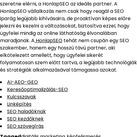
szeretne elérni, a HonlapSEO az ideális partner. A
HonlapSEO vállalkozás nem csak hogy reagál a SEO
iparág legújabb kihívásaira, de proaktívan képes előre
jelezni és kezelni a változásokat, biztosítva ezzel, hogy
ügyfelei mindig az online láthatóság élvonalában
maradjanak. A
HonlapSEO
tehát nem csupán egy SEO
szakember, hanem egy hosszú távú partner, aki
elkötelezett amellett, hogy ügyfelei sikerét
folyamatosan szem előtt tartva, a legújabb technológiák
és stratégiák alkalmazásával támogassa azokat.
AI-AEO-GEO
Keresőoptimalizálás-SEO
Kulcsszavak
Linképítés
SEO haladóknak
SEO kezdőknek
SEO szövegírás
Tagged
digitális marketing
,
képfelismerés
,