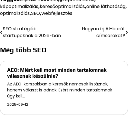
képoptimalizálás
,
keresőoptimalizálás
,
online láthatóság
,
optimalizálás
,
SEO
,
webfejlesztés
SEO stratégiák
Hogyan írj AI-barát
Bejegyzés
startupoknak a 2026-ban
címsorokat?
navigáció
Még több SEO
AEO: Miért kell most minden tartalomnak
válasznak készülnie?
Az AEO-korszakban a keresők nemcsak listáznak,
hanem választ is adnak. Ezért minden tartalomnak
úgy kell…
2025-09-12