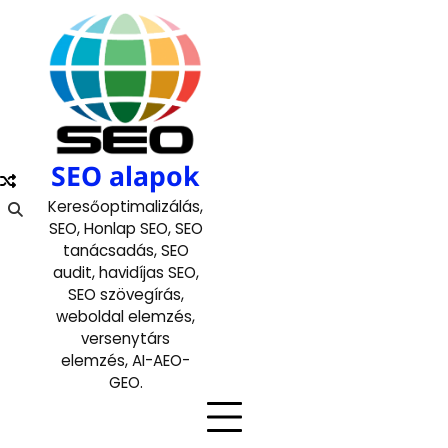
Skip
to
content
SEO alapok
Keresőoptimalizálás,
SEO, Honlap SEO, SEO
tanácsadás, SEO
audit, havidíjas SEO,
SEO szövegírás,
weboldal elemzés,
versenytárs
elemzés, AI-AEO-
GEO.