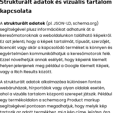
Strukturált adatok és vizuális tartalom
kapcsolata
A
strukturált adatok
(pl. JSON-LD, schema.org)
segítségével plusz információkat adhatunk át a
keresőmotoroknak a weboldalunkon található képekről.
Ez azt jelenti, hogy a képek tartalmát, típusát, szerzőjét,
licencét vagy akár a kapcsolódó terméket is könnyen és
egyértelműen kommunikálhatjuk a keresőmotorok felé.
Ezzel növelhetjük annak esélyét, hogy képeink kiemelt
helyen jelenjenek meg például a Google Kiemelt Képek,
vagy a Rich Results között.
A strukturált adatok alkalmazása különösen fontos
webáruházak, hírportálok vagy olyan oldalak esetén,
ahol a vizuális tartalom központi szerepet játszik. Például
egy termékoldalon a schema.org Product markup
segítségével pontosan megadhatjuk, hogy melyik kép
tartozik az adott termékhez, mi a kép címe, leírása, ára,