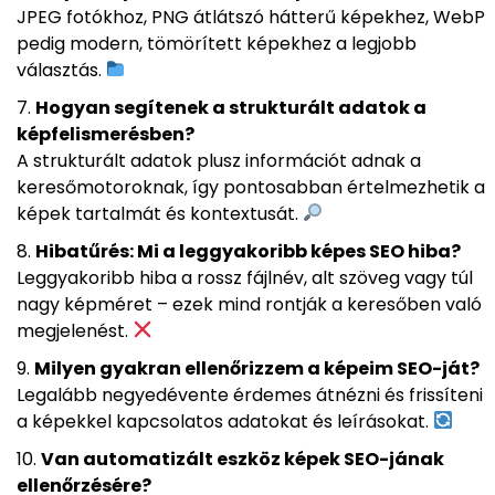
JPEG fotókhoz, PNG átlátszó hátterű képekhez, WebP
pedig modern, tömörített képekhez a legjobb
választás.
Hogyan segítenek a strukturált adatok a
képfelismerésben?
A strukturált adatok plusz információt adnak a
keresőmotoroknak, így pontosabban értelmezhetik a
képek tartalmát és kontextusát.
Hibatűrés: Mi a leggyakoribb képes SEO hiba?
Leggyakoribb hiba a rossz fájlnév, alt szöveg vagy túl
nagy képméret – ezek mind rontják a keresőben való
megjelenést.
Milyen gyakran ellenőrizzem a képeim SEO-ját?
Legalább negyedévente érdemes átnézni és frissíteni
a képekkel kapcsolatos adatokat és leírásokat.
Van automatizált eszköz képek SEO-jának
ellenőrzésére?