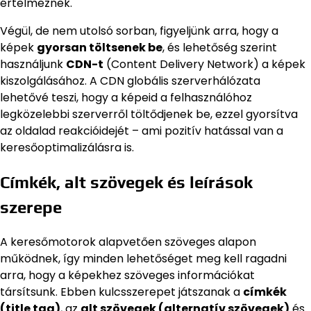
értelmeznek.
Végül, de nem utolsó sorban, figyeljünk arra, hogy a
képek
gyorsan töltsenek be
, és lehetőség szerint
használjunk
CDN-t
(Content Delivery Network) a képek
kiszolgálásához. A CDN globális szerverhálózata
lehetővé teszi, hogy a képeid a felhasználóhoz
legközelebbi szerverről töltődjenek be, ezzel gyorsítva
az oldalad reakcióidejét – ami pozitív hatással van a
keresőoptimalizálásra is.
Címkék, alt szövegek és leírások
szerepe
A keresőmotorok alapvetően szöveges alapon
működnek, így minden lehetőséget meg kell ragadni
arra, hogy a képekhez szöveges információkat
társítsunk. Ebben kulcsszerepet játszanak a
címkék
(title tag)
, az
alt szövegek (alternatív szövegek)
és