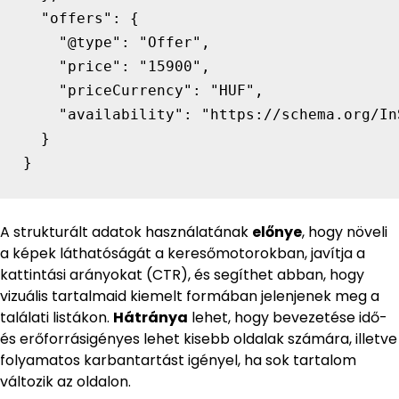
  "offers": {

    "@type": "Offer",

    "price": "15900",

    "priceCurrency": "HUF",

    "availability": "https://schema.org/InS
  }

}
A strukturált adatok használatának
előnye
, hogy növeli
a képek láthatóságát a keresőmotorokban, javítja a
kattintási arányokat (CTR), és segíthet abban, hogy
vizuális tartalmaid kiemelt formában jelenjenek meg a
találati listákon.
Hátránya
lehet, hogy bevezetése idő-
és erőforrásigényes lehet kisebb oldalak számára, illetve
folyamatos karbantartást igényel, ha sok tartalom
változik az oldalon.