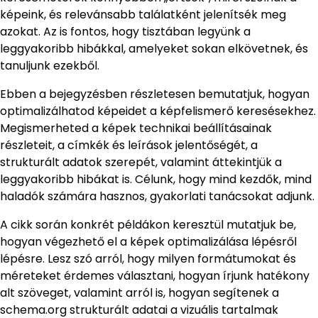
képeink, és relevánsabb találatként jelenítsék meg
azokat. Az is fontos, hogy tisztában legyünk a
leggyakoribb hibákkal, amelyeket sokan elkövetnek, és
tanuljunk ezekből.
Ebben a bejegyzésben részletesen bemutatjuk, hogyan
optimalizálhatod képeidet a képfelismerő keresésekhez.
Megismerheted a képek technikai beállításainak
részleteit, a címkék és leírások jelentőségét, a
strukturált adatok szerepét, valamint áttekintjük a
leggyakoribb hibákat is. Célunk, hogy mind kezdők, mind
haladók számára hasznos, gyakorlati tanácsokat adjunk.
A cikk során konkrét példákon keresztül mutatjuk be,
hogyan végezhető el a képek optimalizálása lépésről
lépésre. Lesz szó arról, hogy milyen formátumokat és
méreteket érdemes választani, hogyan írjunk hatékony
alt szöveget, valamint arról is, hogyan segítenek a
schema.org strukturált adatai a vizuális tartalmak