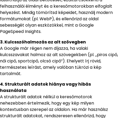
felhasználói élményt és a keresőmotorokban elfoglalt
helyezést. Mindig tömörítsd képeidet, használj modern
formátumokat (pl. WebP), és ellenőrizd az oldal
sebességét olyan eszközökkel, mint a Google
PageSpeed Insights.
3. Kulcsszóhalmozás az alt szövegben
A Google már régen nem díjazza, ha valaki
kulcsszavakat halmoz az alt szövegekben (pl. „piros cipő,
női cipő, sportcipő, olcsó cipő”). Ehelyett írj rövid,
természetes leírást, amely valóban tükrözi a kép
tartalmát.
4. Strukturált adatok hiánya vagy hibás
használata
A strukturált adatok nélkül a keresőmotorok
nehezebben értelmezik, hogy egy kép milyen
kontextusban szerepel az oldalon. Ha már használsz
strukturált adatokat, rendszeresen ellenőrizd, hogy