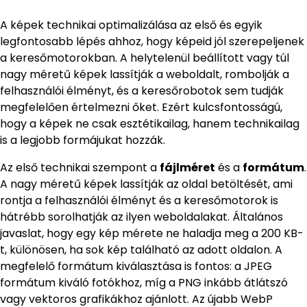
A képek technikai optimalizálása az első és egyik
legfontosabb lépés ahhoz, hogy képeid jól szerepeljenek
a keresőmotorokban. A helytelenül beállított vagy túl
nagy méretű képek lassítják a weboldalt, rombolják a
felhasználói élményt, és a keresőrobotok sem tudják
megfelelően értelmezni őket. Ezért kulcsfontosságú,
hogy a képek ne csak esztétikailag, hanem technikailag
is a legjobb formájukat hozzák.
Az első technikai szempont a
fájlméret
és a
formátum
.
A nagy méretű képek lassítják az oldal betöltését, ami
rontja a felhasználói élményt és a keresőmotorok is
hátrébb sorolhatják az ilyen weboldalakat. Általános
javaslat, hogy egy kép mérete ne haladja meg a 200 KB-
t, különösen, ha sok kép található az adott oldalon. A
megfelelő formátum kiválasztása is fontos: a JPEG
formátum kiváló fotókhoz, míg a PNG inkább átlátszó
vagy vektoros grafikákhoz ajánlott. Az újabb WebP