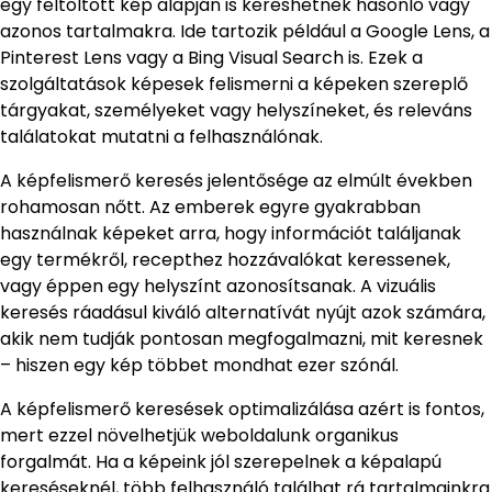
egy feltöltött kép alapján is kereshetnek hasonló vagy
azonos tartalmakra. Ide tartozik például a Google Lens, a
Pinterest Lens vagy a Bing Visual Search is. Ezek a
szolgáltatások képesek felismerni a képeken szereplő
tárgyakat, személyeket vagy helyszíneket, és releváns
találatokat mutatni a felhasználónak.
A képfelismerő keresés jelentősége az elmúlt években
rohamosan nőtt. Az emberek egyre gyakrabban
használnak képeket arra, hogy információt találjanak
egy termékről, recepthez hozzávalókat keressenek,
vagy éppen egy helyszínt azonosítsanak. A vizuális
keresés ráadásul kiváló alternatívát nyújt azok számára,
akik nem tudják pontosan megfogalmazni, mit keresnek
– hiszen egy kép többet mondhat ezer szónál.
A képfelismerő keresések optimalizálása azért is fontos,
mert ezzel növelhetjük weboldalunk organikus
forgalmát. Ha a képeink jól szerepelnek a képalapú
kereséseknél, több felhasználó találhat rá tartalmainkra