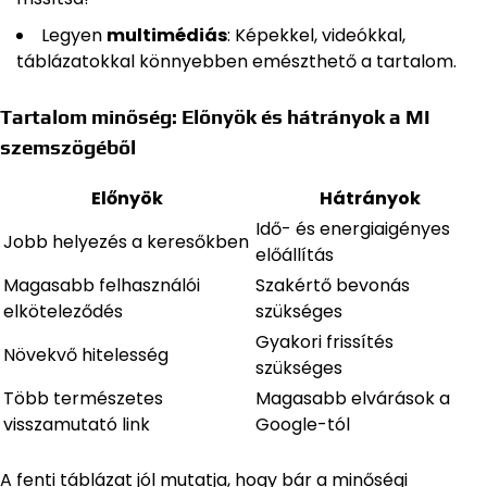
Legyen
multimédiás
: Képekkel, videókkal,
táblázatokkal könnyebben emészthető a tartalom.
Tartalom minőség: Előnyök és hátrányok a MI
szemszögéből
Előnyök
Hátrányok
Idő- és energiaigényes
Jobb helyezés a keresőkben
előállítás
Magasabb felhasználói
Szakértő bevonás
elköteleződés
szükséges
Gyakori frissítés
Növekvő hitelesség
szükséges
Több természetes
Magasabb elvárások a
visszamutató link
Google-tól
A fenti táblázat jól mutatja, hogy bár a minőségi