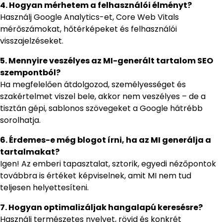
4. Hogyan mérhetem a felhasználói élményt?
Használj Google Analytics-et, Core Web Vitals
mérőszámokat, hőtérképeket és felhasználói
visszajelzéseket.
5. Mennyire veszélyes az MI-generált tartalom SEO
szempontból?
Ha megfelelően átdolgozod, személyességet és
szakértelmet viszel bele, akkor nem veszélyes – de a
tisztán gépi, sablonos szövegeket a Google hátrébb
sorolhatja.
6. Érdemes-e még blogot írni, ha az MI generálja a
tartalmakat?
Igen! Az emberi tapasztalat, sztorik, egyedi nézőpontok
továbbra is értéket képviselnek, amit MI nem tud
teljesen helyettesíteni.
7. Hogyan optimalizáljak hangalapú keresésre?
Használj természetes nyelvet, rövid és konkrét