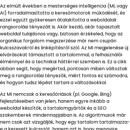
Az elmúlt években a mesterséges intelligencia (MI, vagy
AI) forradalmasította a keresőmotorok működését, és
ezzel együtt gyökeresen átalakította a weboldalak
rangsorolási tényezőit is. Akár kezdő, akár tapasztalt
weboldal tulajdonos vagy, biztosan érzékeled, hogy az
organikus forgalom megszerzése már nem csupán
kulcsszavakról és linképítésről szól. Az MI megjelenése új
elvárásokat támasztott a tartalommal, a felhasználói
élménnyel és a technikai háttérrel szemben is. Ez a cikk
abban segít, hogy megértsd, pontosan miben változtak
meg a rangsorolási tényezők, miért fontos ez számodra,
és hogyan tudsz lépést tartani a változásokkal.
Az MI nemcsak a keresőóriások (pl. Google, Bing)
fejlesztéseiben van jelen, hanem egyre inkább a
weboldal készítők, a tartalomgyártók és a SEO
szakemberek mindennapjaiban is. Az algoritmusok már
nem csak azt vizsgálják, hogy egy tartalom tartalmazza-
e a keresett kulcsszót, hanem azt is, hogy mennyire