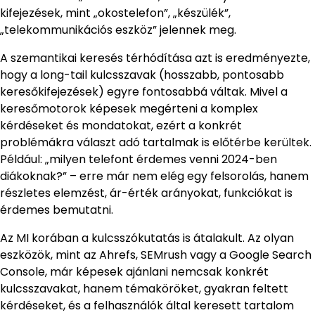
kifejezések, mint „okostelefon”, „készülék”,
„telekommunikációs eszköz” jelennek meg.
A szemantikai keresés térhódítása azt is eredményezte,
hogy a long-tail kulcsszavak (hosszabb, pontosabb
keresőkifejezések) egyre fontosabbá váltak. Mivel a
keresőmotorok képesek megérteni a komplex
kérdéseket és mondatokat, ezért a konkrét
problémákra választ adó tartalmak is előtérbe kerültek.
Például: „milyen telefont érdemes venni 2024-ben
diákoknak?” – erre már nem elég egy felsorolás, hanem
részletes elemzést, ár-érték arányokat, funkciókat is
érdemes bemutatni.
Az MI korában a kulcsszókutatás is átalakult. Az olyan
eszközök, mint az Ahrefs, SEMrush vagy a Google Search
Console, már képesek ajánlani nemcsak konkrét
kulcsszavakat, hanem témaköröket, gyakran feltett
kérdéseket, és a felhasználók által keresett tartalom