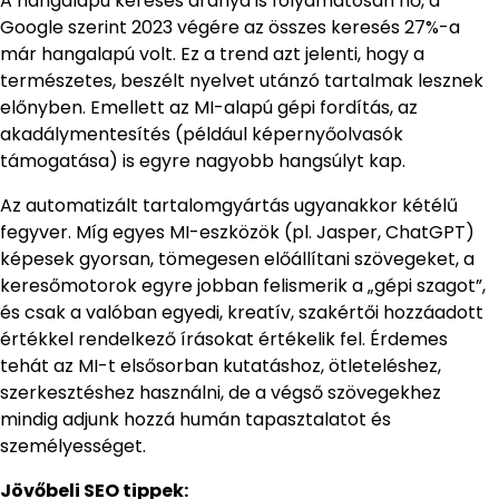
A hangalapú keresés aránya is folyamatosan nő, a
Google szerint 2023 végére az összes keresés 27%-a
már hangalapú volt. Ez a trend azt jelenti, hogy a
természetes, beszélt nyelvet utánzó tartalmak lesznek
előnyben. Emellett az MI-alapú gépi fordítás, az
akadálymentesítés (például képernyőolvasók
támogatása) is egyre nagyobb hangsúlyt kap.
Az automatizált tartalomgyártás ugyanakkor kétélű
fegyver. Míg egyes MI-eszközök (pl. Jasper, ChatGPT)
képesek gyorsan, tömegesen előállítani szövegeket, a
keresőmotorok egyre jobban felismerik a „gépi szagot”,
és csak a valóban egyedi, kreatív, szakértői hozzáadott
értékkel rendelkező írásokat értékelik fel. Érdemes
tehát az MI-t elsősorban kutatáshoz, ötleteléshez,
szerkesztéshez használni, de a végső szövegekhez
mindig adjunk hozzá humán tapasztalatot és
személyességet.
Jövőbeli SEO tippek: