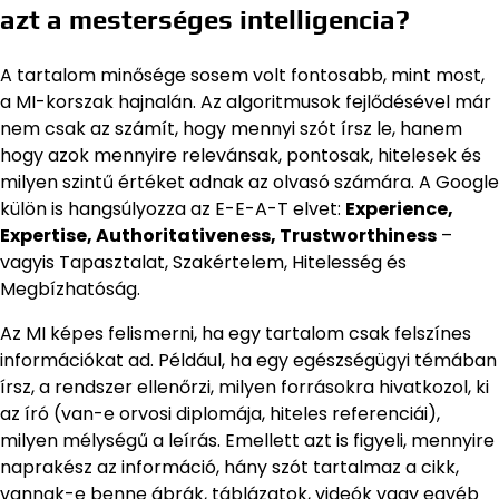
azt a mesterséges intelligencia?
A tartalom minősége sosem volt fontosabb, mint most,
a MI-korszak hajnalán. Az algoritmusok fejlődésével már
nem csak az számít, hogy mennyi szót írsz le, hanem
hogy azok mennyire relevánsak, pontosak, hitelesek és
milyen szintű értéket adnak az olvasó számára. A Google
külön is hangsúlyozza az E-E-A-T elvet:
Experience,
Expertise, Authoritativeness, Trustworthiness
–
vagyis Tapasztalat, Szakértelem, Hitelesség és
Megbízhatóság.
Az MI képes felismerni, ha egy tartalom csak felszínes
információkat ad. Például, ha egy egészségügyi témában
írsz, a rendszer ellenőrzi, milyen forrásokra hivatkozol, ki
az író (van-e orvosi diplomája, hiteles referenciái),
milyen mélységű a leírás. Emellett azt is figyeli, mennyire
naprakész az információ, hány szót tartalmaz a cikk,
vannak-e benne ábrák, táblázatok, videók vagy egyéb