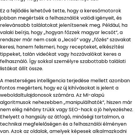
Ez a fejlődés lehetővé tette, hogy a keresőmotorok
jobban megértsék a felhasználók valódi igényeit, és
relevánsabb találatokat jelenítsenek meg. Például, ha
valaki beírja, hogy „hogyan főzzek magyar lecsót”, a
rendszer már nem csak a „lecsó” vagy „főzés” szavakat
keresi, hanem felismeri, hogy recepteket, elkészítési
tippeket, talán videókat vagy hozzávalókat keres a
felhasználó. Így sokkal személyre szabottabb találati
listákat állít össze.
A mesterséges intelligencia terjedése mellett azonban
fontos megérteni, hogy ez új kihívásokat is jelent a
weboldaltulajdonosok számára. Az MI-alapú
algoritmusok nehezebben „manipulálhatók”, hiszen már
nem elég néhány trükk vagy SEO-hack a jó helyezéshez.
Ehelyett a hangsúly az átfogó, minőségi tartalmon, a
technikai megfelelőségen és a felhasználói élményen
van. Azok az oldalak, amelyek képesek alkalmazkodni