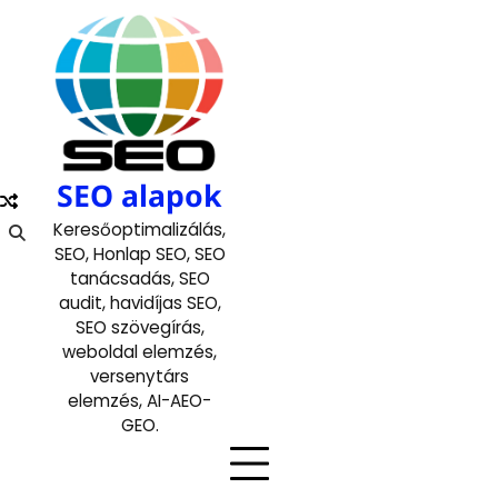
Skip
to
content
SEO alapok
Keresőoptimalizálás,
SEO, Honlap SEO, SEO
tanácsadás, SEO
audit, havidíjas SEO,
SEO szövegírás,
weboldal elemzés,
versenytárs
elemzés, AI-AEO-
GEO.