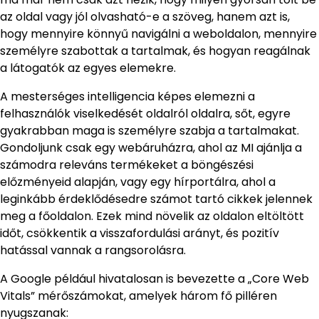
az oldal vagy jól olvasható-e a szöveg, hanem azt is,
hogy mennyire könnyű navigálni a weboldalon, mennyire
személyre szabottak a tartalmak, és hogyan reagálnak
a látogatók az egyes elemekre.
A mesterséges intelligencia képes elemezni a
felhasználók viselkedését oldalról oldalra, sőt, egyre
gyakrabban maga is személyre szabja a tartalmakat.
Gondoljunk csak egy webáruházra, ahol az MI ajánlja a
számodra releváns termékeket a böngészési
előzményeid alapján, vagy egy hírportálra, ahol a
leginkább érdeklődésedre számot tartó cikkek jelennek
meg a főoldalon. Ezek mind növelik az oldalon eltöltött
időt, csökkentik a visszafordulási arányt, és pozitív
hatással vannak a rangsorolásra.
A Google például hivatalosan is bevezette a „Core Web
Vitals” mérőszámokat, amelyek három fő pilléren
nyugszanak: