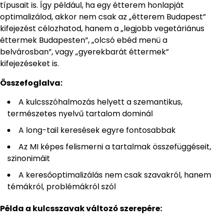
típusait is. Így például, ha egy étterem honlapját
optimalizálod, akkor nem csak az „étterem Budapest”
kifejezést célozhatod, hanem a „legjobb vegetáriánus
éttermek Budapesten”, „olcsó ebéd menü a
belvárosban”, vagy „gyerekbarát éttermek”
kifejezéseket is.
Összefoglalva:
A kulcsszóhalmozás helyett a szemantikus,
természetes nyelvű tartalom dominál
A long-tail keresések egyre fontosabbak
Az MI képes felismerni a tartalmak összefüggéseit,
szinonimáit
A keresőoptimalizálás nem csak szavakról, hanem
témákról, problémákról szól
Példa a kulcsszavak változó szerepére: