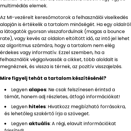
multimédiás elemek.
Az MI-vezérelt keresőmotorok a felhasználói viselkedés
alapján is értékelik a tartalom minőségét. Ha egy oldalról
a látogatók gyorsan visszafordulnak (magas a bounce
rate), vagy kevés az oldalon eltöltött idő, az intő jel lehet
az algoritmus számára, hogy a tartalom nem elég
érdekes vagy informatív. Ezzel szemben, ha a
felhasználók végigolvassák a cikket, több aloldalt is
megnéznek, és vissza is térnek, az pozitív visszajelzés.
Mire figyelj tehát a tartalom készítésénél?
Legyen
alapos
: Ne csak felszínesen érintsd a
témát, hanem adj részletes, átfogó információkat!
Legyen
hiteles
: Hivatkozz megbízható forrásokra,
és lehetőleg szakértő írja a szöveget.
Legyen
aktuális
: A régi, elavult információkat
frissítsd!