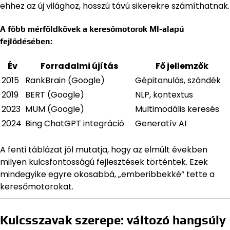
ehhez az új világhoz, hosszú távú sikerekre számíthatnak.
A főbb mérföldkövek a keresőmotorok MI-alapú
fejlődésében
:
Év
Forradalmi újítás
Fő jellemzők
2015
RankBrain (Google)
Gépitanulás, szándék
2019
BERT (Google)
NLP, kontextus
2023
MUM (Google)
Multimodális keresés
2024
Bing ChatGPT integráció
Generatív AI
A fenti táblázat jól mutatja, hogy az elmúlt években
milyen kulcsfontosságú fejlesztések történtek. Ezek
mindegyike egyre okosabbá, „emberibbekké” tette a
keresőmotorokat.
Kulcsszavak szerepe: változó hangsúly