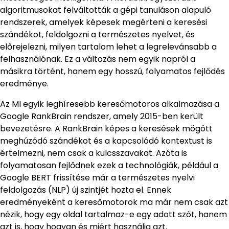
algoritmusokat felváltották a gépi tanuláson alapuló
rendszerek, amelyek képesek megérteni a keresési
szándékot, feldolgozni a természetes nyelvet, és
előrejelezni, milyen tartalom lehet a legrelevánsabb a
felhasználónak. Ez a változás nem egyik napról a
másikra történt, hanem egy hosszú, folyamatos fejlődés
eredménye.
Az MI egyik leghíresebb keresőmotoros alkalmazása a
Google RankBrain rendszer, amely 2015-ben került
bevezetésre. A RankBrain képes a keresések mögött
meghúzódó szándékot és a kapcsolódó kontextust is
értelmezni, nem csak a kulcsszavakat. Azóta is
folyamatosan fejlődnek ezek a technológiák, például a
Google BERT frissítése már a természetes nyelvi
feldolgozás (NLP) új szintjét hozta el. Ennek
eredményeként a keresőmotorok ma már nem csak azt
nézik, hogy egy oldal tartalmaz-e egy adott szót, hanem
azt is, hogy hogyan és miért használja azt.