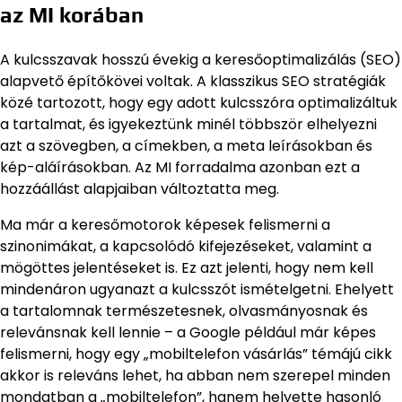
az MI korában
A kulcsszavak hosszú évekig a keresőoptimalizálás (SEO)
alapvető építőkövei voltak. A klasszikus SEO stratégiák
közé tartozott, hogy egy adott kulcsszóra optimalizáltuk
a tartalmat, és igyekeztünk minél többször elhelyezni
azt a szövegben, a címekben, a meta leírásokban és
kép-aláírásokban. Az MI forradalma azonban ezt a
hozzáállást alapjaiban változtatta meg.
Ma már a keresőmotorok képesek felismerni a
szinonimákat, a kapcsolódó kifejezéseket, valamint a
mögöttes jelentéseket is. Ez azt jelenti, hogy nem kell
mindenáron ugyanazt a kulcsszót ismételgetni. Ehelyett
a tartalomnak természetesnek, olvasmányosnak és
relevánsnak kell lennie – a Google például már képes
felismerni, hogy egy „mobiltelefon vásárlás” témájú cikk
akkor is releváns lehet, ha abban nem szerepel minden
mondatban a „mobiltelefon”, hanem helyette hasonló