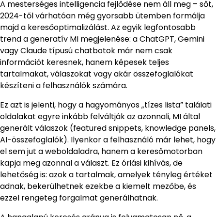
A mesterséges intelligencia fejlődése nem áll meg – sőt,
2024-től várhatóan még gyorsabb ütemben formálja
majd a keresőoptimalizálást. Az egyik legfontosabb
trend a generatív MI megjelenése: a ChatGPT, Gemini
vagy Claude típusú chatbotok már nem csak
információt keresnek, hanem képesek teljes
tartalmakat, válaszokat vagy akár összefoglalókat
készíteni a felhasználók számára.
Ez azt is jelenti, hogy a hagyományos „tízes lista” találati
oldalakat egyre inkább felváltják az azonnali, MI által
generált válaszok (featured snippets, knowledge panels,
AI-összefoglalók). Ilyenkor a felhasználó már lehet, hogy
el sem jut a weboldaladra, hanem a keresőmotorban
kapja meg azonnal a választ. Ez óriási kihívás, de
lehetőség is: azok a tartalmak, amelyek tényleg értéket
adnak, bekerülhetnek ezekbe a kiemelt mezőbe, és
ezzel rengeteg forgalmat generálhatnak.