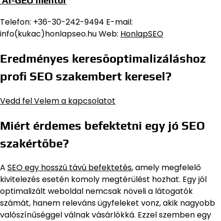
AI-GEO mentor
Telefon: +36-30-242-9494 E-mail:
info(kukac)honlapseo.hu Web:
HonlapSEO
Eredményes keresőoptimalizáláshoz
profi SEO szakembert keresel?
Vedd fel Velem a kapcsolatot
Miért érdemes befektetni egy jó SEO
szakértőbe?
A
SEO egy hosszú távú befektetés
, amely megfelelő
kivitelezés esetén komoly megtérülést hozhat. Egy jól
optimalizált weboldal nemcsak növeli a látogatók
számát, hanem releváns ügyfeleket vonz, akik nagyobb
valószínűséggel válnak vásárlókká. Ezzel szemben egy