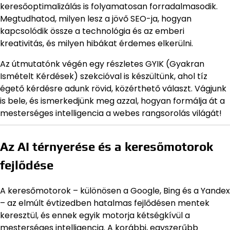
keresőoptimalizálás is folyamatosan forradalmasodik.
Megtudhatod, milyen lesz a jövő SEO-ja, hogyan
kapcsolódik össze a technológia és az emberi
kreativitás, és milyen hibákat érdemes elkerülni.
Az útmutatónk végén egy részletes GYIK (Gyakran
Ismételt Kérdések) szekcióval is készültünk, ahol tíz
égető kérdésre adunk rövid, közérthető választ. Vágjunk
is bele, és ismerkedjünk meg azzal, hogyan formálja át a
mesterséges intelligencia a webes rangsorolás világát!
Az AI térnyerése és a keresőmotorok
fejlődése
A keresőmotorok – különösen a Google, Bing és a Yandex
– az elmúlt évtizedben hatalmas fejlődésen mentek
keresztül, és ennek egyik motorja kétségkívül a
mesterséges intelligencia. A korábbi, egyszerűbb