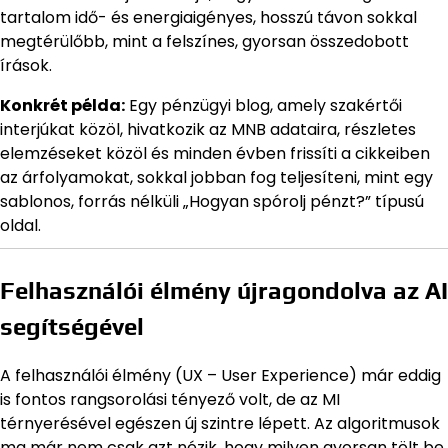
tartalom idő- és energiaigényes, hosszú távon sokkal
megtérülőbb, mint a felszínes, gyorsan összedobott
írások.
Konkrét példa:
Egy pénzügyi blog, amely szakértői
interjúkat közöl, hivatkozik az MNB adataira, részletes
elemzéseket közöl és minden évben frissíti a cikkeiben
az árfolyamokat, sokkal jobban fog teljesíteni, mint egy
sablonos, forrás nélküli „Hogyan spórolj pénzt?” típusú
oldal.
Felhasználói élmény újragondolva az AI
segítségével
A felhasználói élmény (UX – User Experience) már eddig
is fontos rangsorolási tényező volt, de az MI
térnyerésével egészen új szintre lépett. Az algoritmusok
ma már nem csak azt nézik, hogy milyen gyorsan tölt be