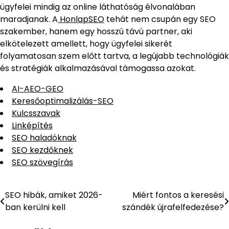
ügyfelei mindig az online láthatóság élvonalában
maradjanak. A
HonlapSEO
tehát nem csupán egy SEO
szakember, hanem egy hosszú távú partner, aki
elkötelezett amellett, hogy ügyfelei sikerét
folyamatosan szem előtt tartva, a legújabb technológiák
és stratégiák alkalmazásával támogassa azokat.
AI-AEO-GEO
Keresőoptimalizálás-SEO
Kulcsszavak
Linképítés
SEO haladóknak
SEO kezdőknek
SEO szövegírás
SEO hibák, amiket 2026-
Miért fontos a keresési
Bejegyzés
ban kerülni kell
szándék újrafelfedezése?
navigáció