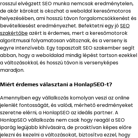
rosszul elvégzett SEO munka nemcsak eredménytelen,
de akár károkat is okozhat a weboldal keresőmotoros
helyezésében, ami hosszú távon forgalomcsökkenést és
bevételkiesést eredményezhet. Befektetni egy jó
SEO
szakértőbe
azért is érdemes, mert a keresőmotorok
algoritmusai folyamatosan változnak, és a verseny is
egyre intenzívebb. Egy tapasztalt SEO szakember segít
abban, hogy a weboldalad mindig lépést tartson ezekkel
a változásokkal, és hosszú távon is versenyképes
maradjon.
Miért érdemes választani a HonlapSEO-t?
Amennyiben egy vállalkozás komolyan veszi az online
jelenlét fontosságát, és valódi, mérhető eredményeket
szeretne elérni, a HonlapSEO az ideális partner. A
HonlapSEO vállalkozás nem csak hogy reagál a SEO
iparág legújabb kihívásaira, de proaktívan képes előre
jelezni és kezelni a változásokat, biztosítva ezzel, hogy