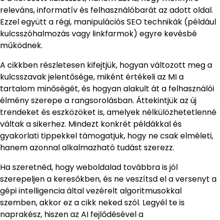
releváns, informatív és felhasználóbarát az adott oldal.
Ezzel együtt a régi, manipulációs SEO technikák (például
kulcsszóhalmozás vagy linkfarmok) egyre kevésbé
működnek.
A cikkben részletesen kifejtjük, hogyan változott meg a
kulcsszavak jelentősége, miként értékeli az MI a
tartalom minőségét, és hogyan alakult át a felhasználói
élmény szerepe a rangsorolásban. Áttekintjük az új
trendeket és eszközöket is, amelyek nélkülözhetetlenné
váltak a sikerhez. Mindezt konkrét példákkal és
gyakorlati tippekkel támogatjuk, hogy ne csak elméleti,
hanem azonnal alkalmazható tudást szerezz.
Ha szeretnéd, hogy weboldalad továbbra is jól
szerepeljen a keresőkben, és ne veszítsd el a versenyt a
gépi intelligencia által vezérelt algoritmusokkal
szemben, akkor ez a cikk neked szól. Legyél te is
naprakész, hiszen az AI fejlődésével a