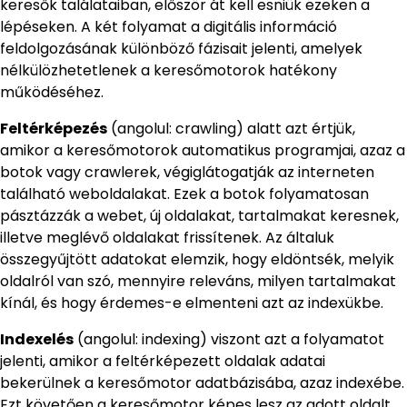
keresők találataiban, először át kell esniük ezeken a
lépéseken. A két folyamat a digitális információ
feldolgozásának különböző fázisait jelenti, amelyek
nélkülözhetetlenek a keresőmotorok hatékony
működéséhez.
Feltérképezés
(angolul: crawling) alatt azt értjük,
amikor a keresőmotorok automatikus programjai, azaz a
botok vagy crawlerek, végiglátogatják az interneten
található weboldalakat. Ezek a botok folyamatosan
pásztázzák a webet, új oldalakat, tartalmakat keresnek,
illetve meglévő oldalakat frissítenek. Az általuk
összegyűjtött adatokat elemzik, hogy eldöntsék, melyik
oldalról van szó, mennyire releváns, milyen tartalmakat
kínál, és hogy érdemes-e elmenteni azt az indexükbe.
Indexelés
(angolul: indexing) viszont azt a folyamatot
jelenti, amikor a feltérképezett oldalak adatai
bekerülnek a keresőmotor adatbázisába, azaz indexébe.
Ezt követően a keresőmotor képes lesz az adott oldalt