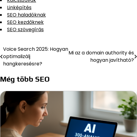
Kulcsszavak
Linképítés
SEO haladóknak
SEO kezdőknek
SEO szövegírás
Voice Search 2025: Hogyan
Bejegyzés
Mi az a domain authority és
optimalizálj
hogyan javítható?
navigáció
hangkeresésre?
Még több SEO