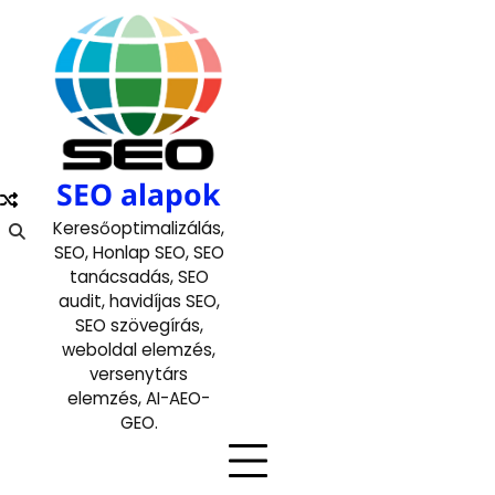
Skip
to
content
SEO alapok
Keresőoptimalizálás,
SEO, Honlap SEO, SEO
tanácsadás, SEO
audit, havidíjas SEO,
SEO szövegírás,
weboldal elemzés,
versenytárs
elemzés, AI-AEO-
GEO.