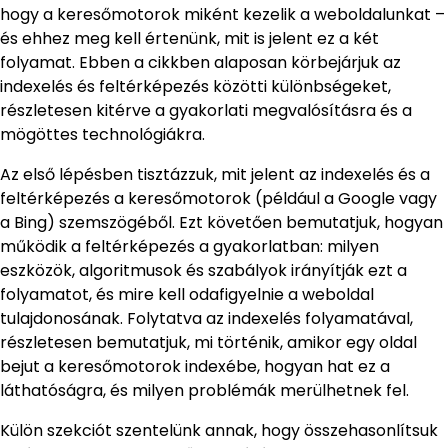
hogy a keresőmotorok miként kezelik a weboldalunkat –
és ehhez meg kell értenünk, mit is jelent ez a két
folyamat. Ebben a cikkben alaposan körbejárjuk az
indexelés és feltérképezés közötti különbségeket,
részletesen kitérve a gyakorlati megvalósításra és a
mögöttes technológiákra.
Az első lépésben tisztázzuk, mit jelent az indexelés és a
feltérképezés a keresőmotorok (például a Google vagy
a Bing) szemszögéből. Ezt követően bemutatjuk, hogyan
működik a feltérképezés a gyakorlatban: milyen
eszközök, algoritmusok és szabályok irányítják ezt a
folyamatot, és mire kell odafigyelnie a weboldal
tulajdonosának. Folytatva az indexelés folyamatával,
részletesen bemutatjuk, mi történik, amikor egy oldal
bejut a keresőmotorok indexébe, hogyan hat ez a
láthatóságra, és milyen problémák merülhetnek fel.
Külön szekciót szentelünk annak, hogy összehasonlítsuk