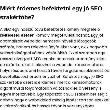
Miért érdemes befektetni egy jó SEO
szakértőbe?
A
SEO egy hosszú távú befektetés
, amely megfelelő
kivitelezés esetén komoly megtérülést hozhat. Egy jól
optimalizált weboldal nemcsak növeli a látogatók
számát, hanem releváns ügyfeleket vonz, akik nagyobb
valószínűséggel válnak vásárlókká. Ezzel szemben egy
rosszul elvégzett SEO munka nemcsak eredménytelen,
de akár károkat is okozhat a weboldal keresőmotoros
helyezésében, ami hosszú távon forgalomcsökkenést és
bevételkiesést eredményezhet. Befektetni egy jó
SEO
szakértőbe
azért is érdemes, mert a keresőmotorok
algoritmusai folyamatosan változnak, és a verseny is
egyre intenzívebb. Egy tapasztalt SEO szakember segít
abban, hogy a weboldalad mindig lépést tartson ezekkel
a változásokkal, és hosszú távon is versenyképes