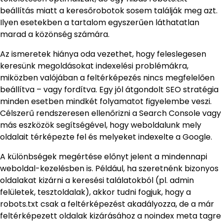
beállítás miatt a keresőrobotok sosem találják meg azt.
Ilyen esetekben a tartalom egyszerűen láthatatlan
marad a közönség számára.
Az ismeretek hiánya oda vezethet, hogy feleslegesen
keresünk megoldásokat indexelési problémákra,
miközben valójában a feltérképezés nincs megfelelően
beállítva – vagy fordítva. Egy jól átgondolt SEO stratégia
minden esetben mindkét folyamatot figyelembe veszi.
Célszerű rendszeresen ellenőrizni a Search Console vagy
más eszközök segítségével, hogy weboldalunk mely
oldalait térképezte fel és melyeket indexelte a Google.
A különbségek megértése előnyt jelent a mindennapi
weboldal-kezelésben is. Például, ha szeretnénk bizonyos
oldalakat kizárni a keresési találatokból (pl. admin
felületek, tesztoldalak), akkor tudni fogjuk, hogy a
robots.txt csak a feltérképezést akadályozza, de a már
feltérképezett oldalak kizárásához a noindex meta tagre