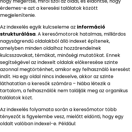
hogy megértse, miről szól az oldal, és eldöntse, hogy
érdemes-e azt a keresési találatok között
megjelenítenie.
Az indexelés egyik kulcseleme az
információ
strukturálása
. A keresőmotorok hatalmas, milliárdos
nagyságrendű oldalakból álló indexet építenek,
amelyben minden oldalhoz hozzárendelnek
kulcsszavakat, témákat, minőségi mutatókat. Ennek
segítségével az indexelt oldalak előkeresése szinte
azonnal megtörténhet, amikor egy felhasználó keresést
indít. Ha egy oldal nincs indexelve, akkor az szinte
láthatatlan a keresők számára – hiába létezik a
tartalom, a felhasználók nem találják meg az organikus
találatok közt.
Az indexelés folyamata során a keresőmotor több
tényezőt is figyelembe vesz, mielőtt eldönti, hogy egy
oldalt valóban indexel-e. Például: