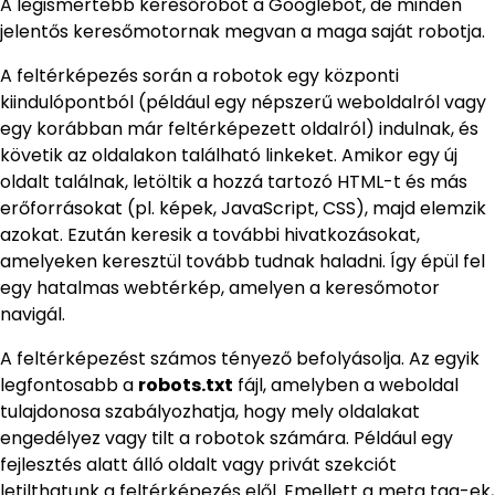
A legismertebb keresőrobot a Googlebot, de minden
jelentős keresőmotornak megvan a maga saját robotja.
A feltérképezés során a robotok egy központi
kiindulópontból (például egy népszerű weboldalról vagy
egy korábban már feltérképezett oldalról) indulnak, és
követik az oldalakon található linkeket. Amikor egy új
oldalt találnak, letöltik a hozzá tartozó HTML-t és más
erőforrásokat (pl. képek, JavaScript, CSS), majd elemzik
azokat. Ezután keresik a további hivatkozásokat,
amelyeken keresztül tovább tudnak haladni. Így épül fel
egy hatalmas webtérkép, amelyen a keresőmotor
navigál.
A feltérképezést számos tényező befolyásolja. Az egyik
legfontosabb a
robots.txt
fájl, amelyben a weboldal
tulajdonosa szabályozhatja, hogy mely oldalakat
engedélyez vagy tilt a robotok számára. Például egy
fejlesztés alatt álló oldalt vagy privát szekciót
letilthatunk a feltérképezés elől. Emellett a meta tag-ek,