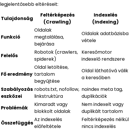
legjelentősebb eltéréseit:
Feltérképezés
Indexelés
Tulajdonság
(Crawling)
(Indexing)
Oldalak
Oldalak adatbázisba
Funkció
megtalálása,
vétele
bejárása
Robotok (crawlers,
Keresőmotor
Felelős
spiderek)
indexelő rendszere
Oldal letöltése,
Oldal láthatóvá válik
Fő eredmény
tartalom
a keresőben
begyűjtése
Szabályozás
robots.txt, nofollow,
noindex meta tag,
eszközei
linkstruktúra
duplikációk
Kimaradt vagy
Nem indexelt vagy
Problémák
blokkolt oldalak
duplikált tartalom
Az indexelés
Feltérképezés nélkül
Összefüggés
előfeltétele
nincs indexelés