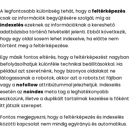
A legfontosabb különbség tehát, hogy a
feltérképezés
csak az információk begyűjtésére szolgál, míg az
indexelés
ezeknek az információknak a kereshető
adatbázisba történő felvételét jelenti. Ebből következik,
hogy egy oldal sosem lehet indexelve, ha előtte nem
történt meg a feltérképezése.
Egy másik fontos eltérés, hogy a feltérképezést nagyban
befolyásolhatjuk különféle technikai beállításokkal. Ha
például azt szeretnénk, hogy bizonyos oldalakat ne
látogassanak a robotok, akkor azt a robots.txt fájlban
vagy a
nofollow
attribútummal jelezhetjük. Indexelés
esetén az
noindex
meta tag a leghatékonyabb
eszközünk, illetve a duplikált tartalmak kezelése is főként
itt játszik szerepet.
Fontos megjegyezni, hogy a feltérképezés és indexelés
közötti kapcsolat nem mindig egyirányú és automatikus.