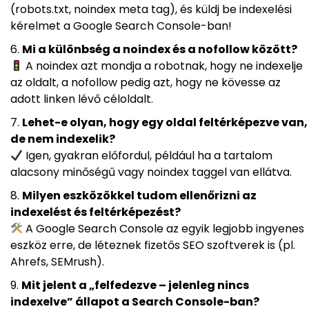
(robots.txt, noindex meta tag), és küldj be indexelési
kérelmet a Google Search Console-ban!
Mi a különbség a noindex és a nofollow között?
A noindex azt mondja a robotnak, hogy ne indexelje
az oldalt, a nofollow pedig azt, hogy ne kövesse az
adott linken lévő céloldalt.
Lehet-e olyan, hogy egy oldal feltérképezve van,
de nem indexelik?
Igen, gyakran előfordul, például ha a tartalom
alacsony minőségű vagy noindex taggel van ellátva.
Milyen eszközökkel tudom ellenőrizni az
indexelést és feltérképezést?
A Google Search Console az egyik legjobb ingyenes
eszköz erre, de léteznek fizetős SEO szoftverek is (pl.
Ahrefs, SEMrush).
Mit jelent a „felfedezve – jelenleg nincs
indexelve” állapot a Search Console-ban?