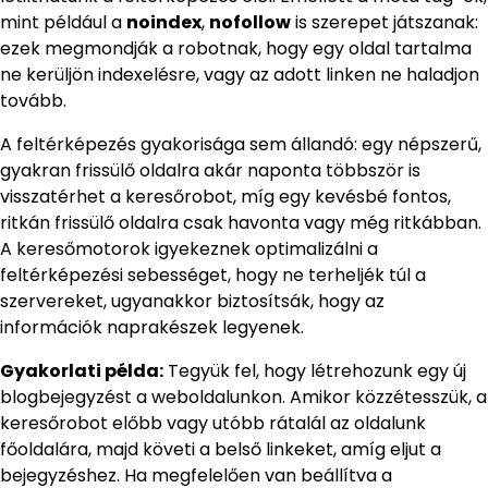
mint például a
noindex
,
nofollow
is szerepet játszanak:
ezek megmondják a robotnak, hogy egy oldal tartalma
ne kerüljön indexelésre, vagy az adott linken ne haladjon
tovább.
A feltérképezés gyakorisága sem állandó: egy népszerű,
gyakran frissülő oldalra akár naponta többször is
visszatérhet a keresőrobot, míg egy kevésbé fontos,
ritkán frissülő oldalra csak havonta vagy még ritkábban.
A keresőmotorok igyekeznek optimalizálni a
feltérképezési sebességet, hogy ne terheljék túl a
szervereket, ugyanakkor biztosítsák, hogy az
információk naprakészek legyenek.
Gyakorlati példa:
Tegyük fel, hogy létrehozunk egy új
blogbejegyzést a weboldalunkon. Amikor közzétesszük, a
keresőrobot előbb vagy utóbb rátalál az oldalunk
főoldalára, majd követi a belső linkeket, amíg eljut a
bejegyzéshez. Ha megfelelően van beállítva a