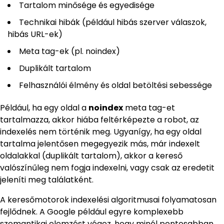
Tartalom minősége és egyedisége
Technikai hibák (például hibás szerver válaszok,
hibás URL-ek)
Meta tag-ek (pl. noindex)
Duplikált tartalom
Felhasználói élmény és oldal betöltési sebessége
Például, ha egy oldal a
noindex
meta tag-et
tartalmazza, akkor hiába feltérképezte a robot, az
indexelés nem történik meg. Ugyanígy, ha egy oldal
tartalma jelentősen megegyezik más, már indexelt
oldalakkal (duplikált tartalom), akkor a kereső
valószínűleg nem fogja indexelni, vagy csak az eredetit
jeleníti meg találatként.
A keresőmotorok indexelési algoritmusai folyamatosan
fejlődnek. A Google például egyre komplexebb
szemantikai elemzést végez, hogy minél pontosabban