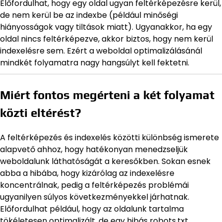
Előfordulhat, hogy egy oldal ugyan feltérképezésre kerül,
de nem kerül be az indexbe (például minőségi
hiányosságok vagy tiltások miatt). Ugyanakkor, ha egy
oldal nincs feltérképezve, akkor biztos, hogy nem kerül
indexelésre sem. Ezért a weboldal optimalizálásánál
mindkét folyamatra nagy hangsúlyt kell fektetni.
Miért fontos megérteni a két folyamat
közti eltérést?
A feltérképezés és indexelés közötti különbség ismerete
alapvető ahhoz, hogy hatékonyan menedzseljük
weboldalunk láthatóságát a keresőkben. Sokan esnek
abba a hibába, hogy kizárólag az indexelésre
koncentrálnak, pedig a feltérképezés problémái
ugyanilyen súlyos következményekkel járhatnak.
Előfordulhat például, hogy az oldalunk tartalma
tökéletesen optimalizált, de egy hibás robots.txt