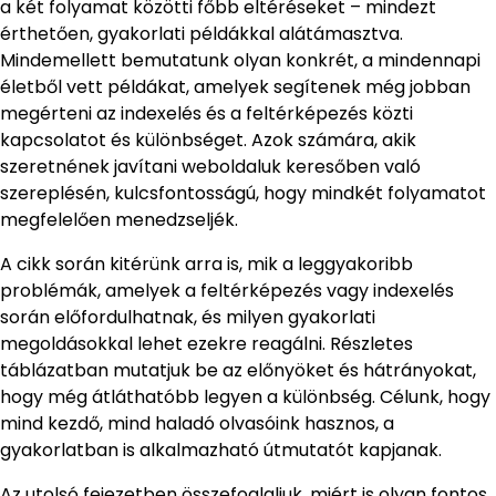
a két folyamat közötti főbb eltéréseket – mindezt
érthetően, gyakorlati példákkal alátámasztva.
Mindemellett bemutatunk olyan konkrét, a mindennapi
életből vett példákat, amelyek segítenek még jobban
megérteni az indexelés és a feltérképezés közti
kapcsolatot és különbséget. Azok számára, akik
szeretnének javítani weboldaluk keresőben való
szereplésén, kulcsfontosságú, hogy mindkét folyamatot
megfelelően menedzseljék.
A cikk során kitérünk arra is, mik a leggyakoribb
problémák, amelyek a feltérképezés vagy indexelés
során előfordulhatnak, és milyen gyakorlati
megoldásokkal lehet ezekre reagálni. Részletes
táblázatban mutatjuk be az előnyöket és hátrányokat,
hogy még átláthatóbb legyen a különbség. Célunk, hogy
mind kezdő, mind haladó olvasóink hasznos, a
gyakorlatban is alkalmazható útmutatót kapjanak.
Az utolsó fejezetben összefoglaljuk, miért is olyan fontos