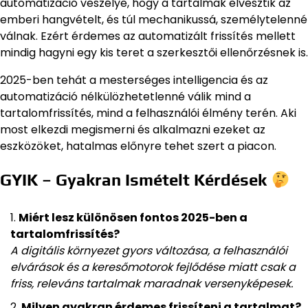
automatizáció veszélye, hogy a tartalmak elvesztik az
emberi hangvételt, és túl mechanikussá, személytelenné
válnak. Ezért érdemes az automatizált frissítés mellett
mindig hagyni egy kis teret a szerkesztői ellenőrzésnek is.
2025-ben tehát a mesterséges intelligencia és az
automatizáció nélkülözhetetlenné válik mind a
tartalomfrissítés, mind a felhasználói élmény terén. Aki
most elkezdi megismerni és alkalmazni ezeket az
eszközöket, hatalmas előnyre tehet szert a piacon.
GYIK – Gyakran Ismételt Kérdések
Miért lesz különösen fontos 2025-ben a
tartalomfrissítés?
A digitális környezet gyors változása, a felhasználói
elvárások és a keresőmotorok fejlődése miatt csak a
friss, releváns tartalmak maradnak versenyképesek.
Milyen gyakran érdemes frissíteni a tartalmat?