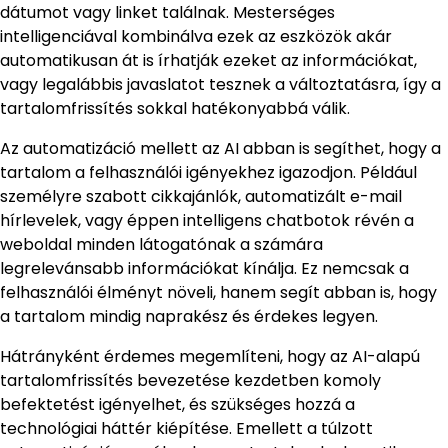
dátumot vagy linket találnak. Mesterséges
intelligenciával kombinálva ezek az eszközök akár
automatikusan át is írhatják ezeket az információkat,
vagy legalábbis javaslatot tesznek a változtatásra, így a
tartalomfrissítés sokkal hatékonyabbá válik.
Az automatizáció mellett az AI abban is segíthet, hogy a
tartalom a felhasználói igényekhez igazodjon. Például
személyre szabott cikkajánlók, automatizált e-mail
hírlevelek, vagy éppen intelligens chatbotok révén a
weboldal minden látogatónak a számára
legrelevánsabb információkat kínálja. Ez nemcsak a
felhasználói élményt növeli, hanem segít abban is, hogy
a tartalom mindig naprakész és érdekes legyen.
Hátrányként érdemes megemlíteni, hogy az AI-alapú
tartalomfrissítés bevezetése kezdetben komoly
befektetést igényelhet, és szükséges hozzá a
technológiai háttér kiépítése. Emellett a túlzott