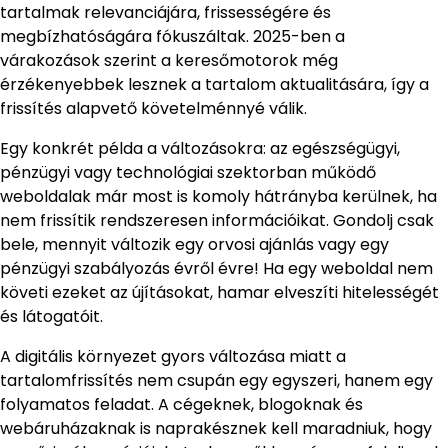
tartalmak relevanciájára, frissességére és
megbízhatóságára fókuszáltak. 2025-ben a
várakozások szerint a keresőmotorok még
érzékenyebbek lesznek a tartalom aktualitására, így a
frissítés alapvető követelménnyé válik.
Egy konkrét példa a változásokra: az egészségügyi,
pénzügyi vagy technológiai szektorban működő
weboldalak már most is komoly hátrányba kerülnek, ha
nem frissítik rendszeresen információikat. Gondolj csak
bele, mennyit változik egy orvosi ajánlás vagy egy
pénzügyi szabályozás évről évre! Ha egy weboldal nem
követi ezeket az újításokat, hamar elveszíti hitelességét
és látogatóit.
A digitális környezet gyors változása miatt a
tartalomfrissítés nem csupán egy egyszeri, hanem egy
folyamatos feladat. A cégeknek, blogoknak és
webáruházaknak is naprakésznek kell maradniuk, hogy