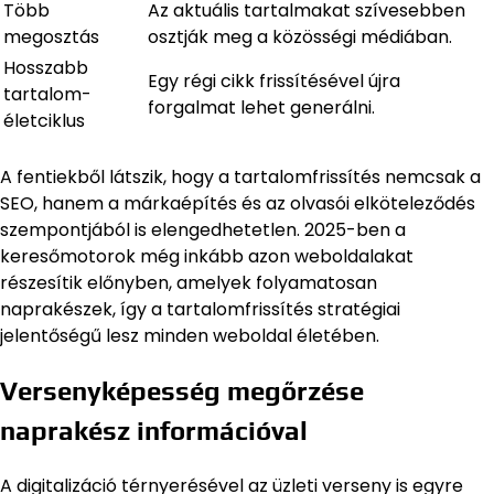
Több
Az aktuális tartalmakat szívesebben
megosztás
osztják meg a közösségi médiában.
Hosszabb
Egy régi cikk frissítésével újra
tartalom-
forgalmat lehet generálni.
életciklus
A fentiekből látszik, hogy a tartalomfrissítés nemcsak a
SEO, hanem a márkaépítés és az olvasói elköteleződés
szempontjából is elengedhetetlen. 2025-ben a
keresőmotorok még inkább azon weboldalakat
részesítik előnyben, amelyek folyamatosan
naprakészek, így a tartalomfrissítés stratégiai
jelentőségű lesz minden weboldal életében.
Versenyképesség megőrzése
naprakész információval
A digitalizáció térnyerésével az üzleti verseny is egyre