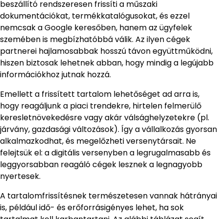
beszállító rendszeresen frissíti a műszaki
dokumentációkat, termékkatalógusokat, és ezzel
nemcsak a Google keresőben, hanem az ügyfelek
szemében is megbízhatóbbá válik. Az ilyen cégek
partnerei hajlamosabbak hosszú távon együttműködni,
hiszen biztosak lehetnek abban, hogy mindig a legújabb
információkhoz jutnak hozzá.
Emellett a frissített tartalom lehetőséget ad arra is,
hogy reagáljunk a piaci trendekre, hirtelen felmerülő
keresletnövekedésre vagy akár válsághelyzetekre (pl.
járvány, gazdasági változások). Így a vállalkozás gyorsan
alkalmazkodhat, és megelőzheti versenytársait. Ne
felejtsük el: a digitális versenyben a legrugalmasabb és
leggyorsabban reagáló cégek lesznek a legnagyobb
nyertesek.
A tartalomfrissítésnek természetesen vannak hátrányai
is, például idő- és erőforrásigényes lehet, ha sok