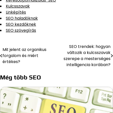
Keresőoptimalizálás-SEO
Kulcsszavak
Linképítés
SEO haladóknak
SEO kezdőknek
SEO szövegírás
SEO trendek: hogyan
Bejegyzés
Mit jelent az organikus
változik a kulcsszavak
forgalom és miért
navigáció
szerepe a mesterséges
értékes?
intelligencia korában?
Még több SEO