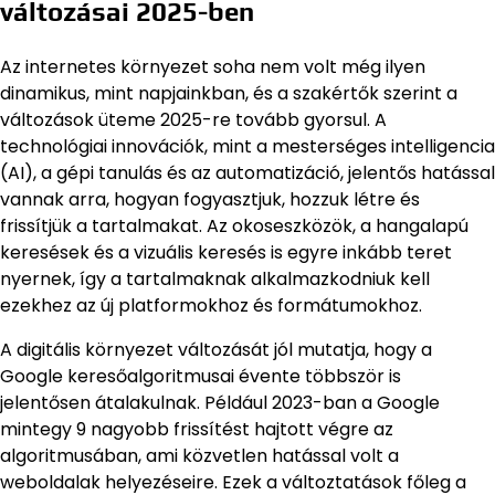
változásai 2025-ben
Az internetes környezet soha nem volt még ilyen
dinamikus, mint napjainkban, és a szakértők szerint a
változások üteme 2025-re tovább gyorsul. A
technológiai innovációk, mint a mesterséges intelligencia
(AI), a gépi tanulás és az automatizáció, jelentős hatással
vannak arra, hogyan fogyasztjuk, hozzuk létre és
frissítjük a tartalmakat. Az okoseszközök, a hangalapú
keresések és a vizuális keresés is egyre inkább teret
nyernek, így a tartalmaknak alkalmazkodniuk kell
ezekhez az új platformokhoz és formátumokhoz.
A digitális környezet változását jól mutatja, hogy a
Google keresőalgoritmusai évente többször is
jelentősen átalakulnak. Például 2023-ban a Google
mintegy 9 nagyobb frissítést hajtott végre az
algoritmusában, ami közvetlen hatással volt a
weboldalak helyezéseire. Ezek a változtatások főleg a