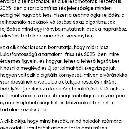
elvárás a felhasználók és a keresőmotorok részéről is.
2025-ben a tartalomfrissítés jelentősége minden
eddiginél nagyobb lesz, hiszen a technológiai fejlődés, a
felhasználói szokások változása és az algoritmusok
fejlődése mind egy irányba mutatnak: csak a naprakész,
releváns tartalom maradhat versenyben.
Ez a cikk részletesen bemutatja, hogy miért lesz
kulcsfontosságú a tartalom-frissítés 2025-ben, mire
érdemes figyelni, és hogyan lehet a lehető legtöbbet
kihozni a meglévő és új tartalmakból. Megvizsgáljuk,
hogyan változik a digitális környezet, milyen elvárásokkal
szembesülnek a weboldalak tulajdonosai, és miként
befolyásolja mindez a keresőoptimalizálást. Kitérünk az
automatizáció és a mesterséges intelligencia szerepére
is, amely új lehetőségeket és kihívásokat teremt a
tartalomkezelésben.
A cikk célja, hogy mind kezdők, mind haladók számára
gyakorlati útmutatást adjon a tartalomfrissítés