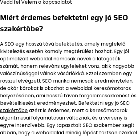
Vedd fel Velem a kapcsolatot
Miért érdemes befektetni egy jó SEO
szakértőbe?
A
SEO egy hosszú távú befektetés
, amely megfelelő
kivitelezés esetén komoly megtérülést hozhat. Egy jól
optimalizált weboldal nemcsak növeli a látogatók
számát, hanem releváns ügyfeleket vonz, akik nagyobb
valószínűséggel válnak vásárlókká. Ezzel szemben egy
rosszul elvégzett SEO munka nemcsak eredménytelen,
de akár károkat is okozhat a weboldal keresőmotoros
helyezésében, ami hosszú távon forgalomcsökkenést és
bevételkiesést eredményezhet. Befektetni egy jó
SEO
szakértőbe
azért is érdemes, mert a keresőmotorok
algoritmusai folyamatosan változnak, és a verseny is
egyre intenzívebb. Egy tapasztalt SEO szakember segít
abban, hogy a weboldalad mindig lépést tartson ezekkel