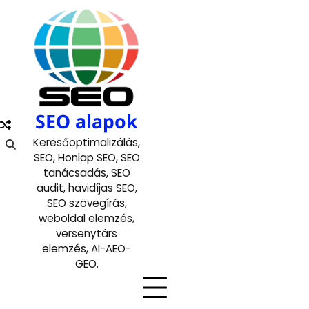
Skip
to
content
SEO alapok
Keresőoptimalizálás,
SEO, Honlap SEO, SEO
tanácsadás, SEO
audit, havidíjas SEO,
SEO szövegírás,
weboldal elemzés,
versenytárs
elemzés, AI-AEO-
GEO.