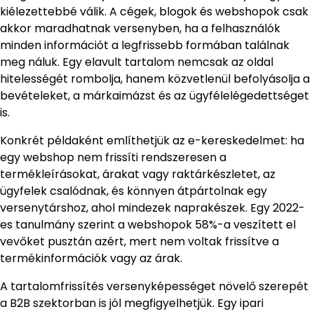
kiélezettebbé válik. A cégek, blogok és webshopok csak
akkor maradhatnak versenyben, ha a felhasználók
minden információt a legfrissebb formában találnak
meg náluk. Egy elavult tartalom nemcsak az oldal
hitelességét rombolja, hanem közvetlenül befolyásolja a
bevételeket, a márkaimázst és az ügyfélelégedettséget
is.
Konkrét példaként említhetjük az e-kereskedelmet: ha
egy webshop nem frissíti rendszeresen a
termékleírásokat, árakat vagy raktárkészletet, az
ügyfelek csalódnak, és könnyen átpártolnak egy
versenytárshoz, ahol mindezek naprakészek. Egy 2022-
es tanulmány szerint a webshopok 58%-a veszített el
vevőket pusztán azért, mert nem voltak frissítve a
termékinformációk vagy az árak.
A tartalomfrissítés versenyképességet növelő szerepét
a B2B szektorban is jól megfigyelhetjük. Egy ipari