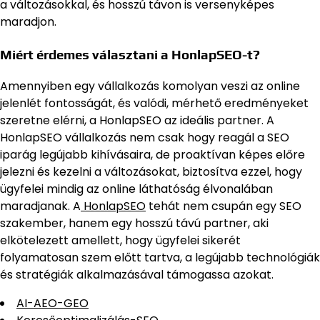
a változásokkal, és hosszú távon is versenyképes
maradjon.
Miért érdemes választani a HonlapSEO-t?
Amennyiben egy vállalkozás komolyan veszi az online
jelenlét fontosságát, és valódi, mérhető eredményeket
szeretne elérni, a HonlapSEO az ideális partner. A
HonlapSEO vállalkozás nem csak hogy reagál a SEO
iparág legújabb kihívásaira, de proaktívan képes előre
jelezni és kezelni a változásokat, biztosítva ezzel, hogy
ügyfelei mindig az online láthatóság élvonalában
maradjanak. A
HonlapSEO
tehát nem csupán egy SEO
szakember, hanem egy hosszú távú partner, aki
elkötelezett amellett, hogy ügyfelei sikerét
folyamatosan szem előtt tartva, a legújabb technológiák
és stratégiák alkalmazásával támogassa azokat.
AI-AEO-GEO