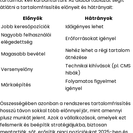
tartalmat kell karbantartani. Az alábbi táblázat segít
átlátni a tartalomfrissítés előnyeit és hátrányait:
Előnyök
Hátrányok
Jobb keresőpozíciók
Időigényes lehet
Nagyobb felhasználói
Erőforrásokat igényel
elégedettség
Nehéz lehet a régi tartalom
Magasabb bevétel
átnézése
Technikai kihívások (pl. CMS
Versenyelőny
hibák)
Folyamatos figyelmet
Márkaépítés
igényel
Összességében azonban a rendszeres tartalomfrissítés
hosszú távon sokkal több előnnyel jár, mint amennyi
plusz munkát jelent. Azok a vállalkozások, amelyek ezt
felismerik és beépítik stratégiájukba, biztosan
megtartják, sőt, erősítik piaci pozíciójukat 2025-ben és