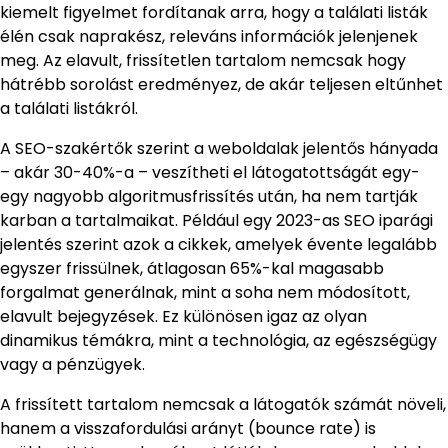
kiemelt figyelmet fordítanak arra, hogy a találati listák
élén csak naprakész, releváns információk jelenjenek
meg. Az elavult, frissítetlen tartalom nemcsak hogy
hátrébb sorolást eredményez, de akár teljesen eltűnhet
a találati listákról.
A SEO-szakértők szerint a weboldalak jelentős hányada
– akár 30-40%-a – veszítheti el látogatottságát egy-
egy nagyobb algoritmusfrissítés után, ha nem tartják
karban a tartalmaikat. Például egy 2023-as SEO iparági
jelentés szerint azok a cikkek, amelyek évente legalább
egyszer frissülnek, átlagosan 65%-kal magasabb
forgalmat generálnak, mint a soha nem módosított,
elavult bejegyzések. Ez különösen igaz az olyan
dinamikus témákra, mint a technológia, az egészségügy
vagy a pénzügyek.
A frissített tartalom nemcsak a látogatók számát növeli,
hanem a visszafordulási arányt (bounce rate) is