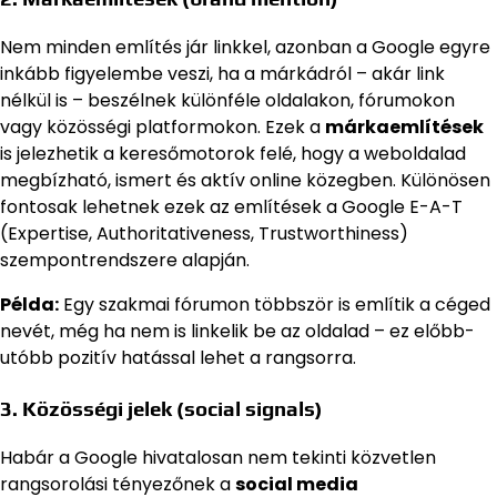
Nem minden említés jár linkkel, azonban a Google egyre
inkább figyelembe veszi, ha a márkádról – akár link
nélkül is – beszélnek különféle oldalakon, fórumokon
vagy közösségi platformokon. Ezek a
márkaemlítések
is jelezhetik a keresőmotorok felé, hogy a weboldalad
megbízható, ismert és aktív online közegben. Különösen
fontosak lehetnek ezek az említések a Google E-A-T
(Expertise, Authoritativeness, Trustworthiness)
szempontrendszere alapján.
Példa:
Egy szakmai fórumon többször is említik a céged
nevét, még ha nem is linkelik be az oldalad – ez előbb-
utóbb pozitív hatással lehet a rangsorra.
3. Közösségi jelek (social signals)
Habár a Google hivatalosan nem tekinti közvetlen
rangsorolási tényezőnek a
social media