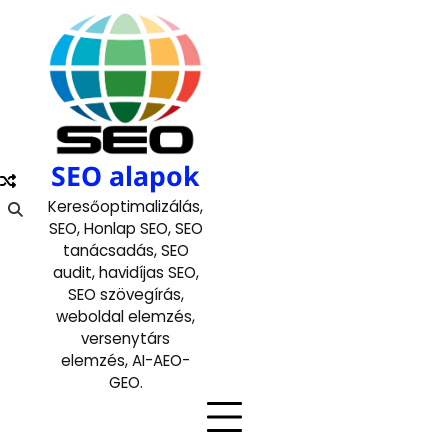
Skip
to
content
SEO alapok
Keresőoptimalizálás,
SEO, Honlap SEO, SEO
tanácsadás, SEO
audit, havidíjas SEO,
SEO szövegírás,
weboldal elemzés,
versenytárs
elemzés, AI-AEO-
GEO.