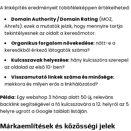
A linképítés eredményeit többféleképpen értékelheted:
Domain Authority / Domain Rating
(MOZ,
Ahrefs): ezek a mutatók jelzik, hogy mennyire tartja
tekintélyesnek az oldalt a keresőmotor.
Organikus forgalom növekedése:
nőtt-e a
keresőkből érkező látogatók száma?
Kulcsszavak helyezése:
hány kulcsszóra szerepel
az oldalad az első 10-ben?
Visszamutató linkek száma és minősége:
mekkora és milyen erős a linkhálózatod?
Példa:
Egy webshop 3 hónap alatt 50 új, releváns
backlink segítségével a fő kulcsszavára a 12. helyről az 5.
helyre ugrott a Google találati listáján.
Márkaemlítések és közösségi jelek