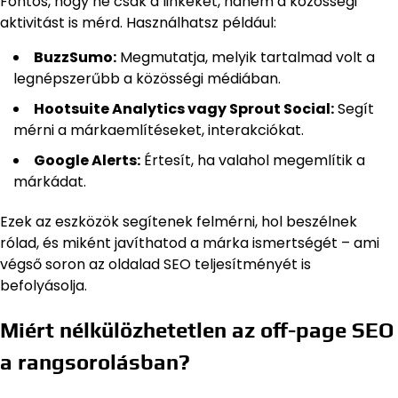
Fontos, hogy ne csak a linkeket, hanem a közösségi
aktivitást is mérd. Használhatsz például:
BuzzSumo:
Megmutatja, melyik tartalmad volt a
legnépszerűbb a közösségi médiában.
Hootsuite Analytics vagy Sprout Social:
Segít
mérni a márkaemlítéseket, interakciókat.
Google Alerts:
Értesít, ha valahol megemlítik a
márkádat.
Ezek az eszközök segítenek felmérni, hol beszélnek
rólad, és miként javíthatod a márka ismertségét – ami
végső soron az oldalad SEO teljesítményét is
befolyásolja.
Miért nélkülözhetetlen az off-page SEO
a rangsorolásban?