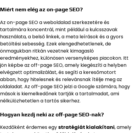
Miért nem elég az on-page SEO?
Az on-page SEO a weboldalad szerkezetére és
tartalmára koncentrál, mint például a kulcsszavak
használata, a belső linkek, a meta leírások és a gyors
betöltési sebesség. Ezek elengedhetetlenek, de
önmagukban ritkán vezetnek kimagasló
eredményekhez, különösen versenyképes piacokon. Itt
jön képbe az off-page SEO, amely kiegészíti a helyben
elvégzett optimalizálást, és segíti a keresőmotort
abban, hogy hitelesnek és relevánsnak ítélje meg az
oldaladat. Az off-page SEO jelzi a Google számára, hogy
mások is kiemelkedőnek tartják a tartalmadat, ami
nélkülözhetetlen a tartós sikerhez.
Hogyan kezdj neki az off-page SEO-nak?
Kezdőként érdemes egy
stratégiát kialakítani
, amely