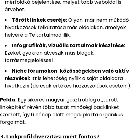
mérföldkő bejelentése, melyet több weboldal is
átvehet.
Törött linkek cseréje:
Olyan, már nem működő
hivatkozások felkutatása más oldalakon, amelyek
helyére a Te tartalmad illik.
Infografikák, vizuális tartalmak készítése:
Ezeket gyakran átveszik más blogok,
forrásmegjelöléssel.
Niche fórumokon, közösségekben való aktív
részvétel:
Itt is lehetőség nyílik a saját oldaladra
hivatkozni (de csak értékes hozzászólások esetén!).
Példa:
Egy sikeres magyar gasztroblog a „törött
linképítés” révén több tucat minőségi backlinket
szerzett, így 6 hónap alatt megduplázta organikus
forgalmát.
3. Linkprofil diverzitás: miért fontos?