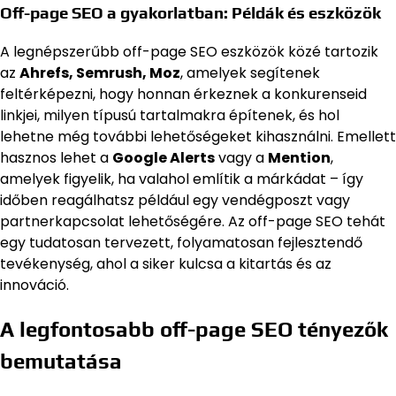
Off-page SEO a gyakorlatban: Példák és eszközök
A legnépszerűbb off-page SEO eszközök közé tartozik
az
Ahrefs, Semrush, Moz
, amelyek segítenek
feltérképezni, hogy honnan érkeznek a konkurenseid
linkjei, milyen típusú tartalmakra építenek, és hol
lehetne még további lehetőségeket kihasználni. Emellett
hasznos lehet a
Google Alerts
vagy a
Mention
,
amelyek figyelik, ha valahol említik a márkádat – így
időben reagálhatsz például egy vendégposzt vagy
partnerkapcsolat lehetőségére. Az off-page SEO tehát
egy tudatosan tervezett, folyamatosan fejlesztendő
tevékenység, ahol a siker kulcsa a kitartás és az
innováció.
A legfontosabb off-page SEO tényezők
bemutatása