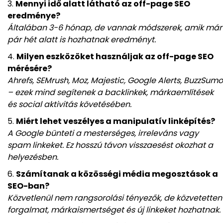
Mennyi idő alatt látható az off-page SEO
eredménye?
Általában 3-6 hónap, de vannak módszerek, amik már
pár hét alatt is hozhatnak eredményt.
Milyen eszközöket használjak az off-page SEO
mérésére?
Ahrefs, SEMrush, Moz, Majestic, Google Alerts, BuzzSumo
– ezek mind segítenek a backlinkek, márkaemlítések
és social aktivitás követésében.
Miért lehet veszélyes a manipulatív linképítés?
A Google bünteti a mesterséges, irreleváns vagy
spam linkeket. Ez hosszú távon visszaesést okozhat a
helyezésben.
Számítanak a közösségi média megosztások a
SEO-ban?
Közvetlenül nem rangsorolási tényezők, de közvetetten
forgalmat, márkaismertséget és új linkeket hozhatnak.