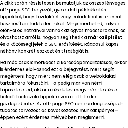
A cikk során részletesen bemutatjuk az összes lényeges
off-page SEO tényezőt, gyakorlati példákkal és
tippekkel, hogy kezdőként vagy haladóként is azonnal
hasznosítani tudd a leírtakat. Megismerheted, milyen
előnyei és hátrányai vannak az egyes módszereknek, és
olvashatsz arról is, hogyan segíthetik a
márkaépítést
és a közösségi jelek a SEO erősítését. Ráadásul kapsz
néhány konkrét eszközt és stratégiát is.
Ha még csak ismerkedsz a keresőoptimalizálással, akkor
is érdemes elolvasnod ezt a bejegyzést, mert segít
megérteni, hogy miért nem elég csak a weboldalad
tartalmára fókuszálni. Ha pedig már van némi
tapasztalatod, akkor a részletes magyarázatok és a
haladóknak szóló tippek révén új ötletekkel
gazdagodhatsz. Az off-page SEO nem ördöngösség, de
tudatos tervezést és következetes munkát igényel –
éppen ezért érdemes mélyebben megismerni.