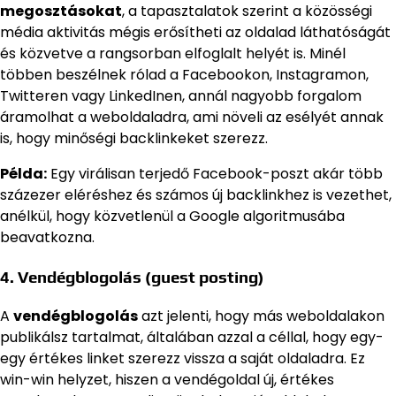
megosztásokat
, a tapasztalatok szerint a közösségi
média aktivitás mégis erősítheti az oldalad láthatóságát
és közvetve a rangsorban elfoglalt helyét is. Minél
többen beszélnek rólad a Facebookon, Instagramon,
Twitteren vagy LinkedInen, annál nagyobb forgalom
áramolhat a weboldaladra, ami növeli az esélyét annak
is, hogy minőségi backlinkeket szerezz.
Példa:
Egy virálisan terjedő Facebook-poszt akár több
százezer eléréshez és számos új backlinkhez is vezethet,
anélkül, hogy közvetlenül a Google algoritmusába
beavatkozna.
4. Vendégblogolás (guest posting)
A
vendégblogolás
azt jelenti, hogy más weboldalakon
publikálsz tartalmat, általában azzal a céllal, hogy egy-
egy értékes linket szerezz vissza a saját oldaladra. Ez
win-win helyzet, hiszen a vendégoldal új, értékes