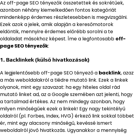
Az off-page SEO tényezők összetettek és sokrétűek,
azonban néhány kiemelkedően fontos kategóriát
mindenképp érdemes részletesebben is megvizsgálni.
Ezek azok a jelek, amik alapján a keresőmotorok
eldöntik, mennyire érdemes előrébb sorolni a te
oldaladat másokhoz képest. Íme a legfontosabb
off-
page SEO tényezők
:
1. Backlinkek (külső hivatkozások)
A legjelentősebb off-page SEO tényező a
backlink
, azaz
a más weboldalakról a tiédre mutató link. Ezek a linkek
olyanok, mint egy szavazat: ha egy hiteles oldal rád
mutató linket ad, az a Google szemében azt jelenti, hogy
a tartalmad értékes. Az nem mindegy azonban, hogy
milyen minőségűek ezek a linkek! Egy nagy tekintélyű
oldalról (pl. Forbes, Index, HVG) érkező link sokkal többet
ér, mint egy alacsony minőségű, kevéssé ismert
weboldalról jövő hivatkozás. Ugyanakkor a mennyiség