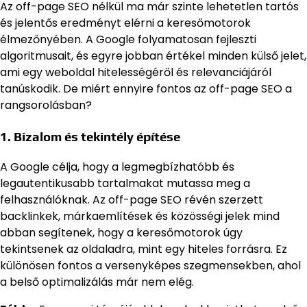
Az off-page SEO nélkül ma már szinte lehetetlen tartós
és jelentős eredményt elérni a keresőmotorok
élmezőnyében. A Google folyamatosan fejleszti
algoritmusait, és egyre jobban értékel minden külső jelet,
ami egy weboldal hitelességéről és relevanciájáról
tanúskodik. De miért ennyire fontos az off-page SEO a
rangsorolásban?
1. Bizalom és tekintély építése
A Google célja, hogy a legmegbízhatóbb és
legautentikusabb tartalmakat mutassa meg a
felhasználóknak. Az off-page SEO révén szerzett
backlinkek, márkaemlítések és közösségi jelek mind
abban segítenek, hogy a keresőmotorok úgy
tekintsenek az oldaladra, mint egy hiteles forrásra. Ez
különösen fontos a versenyképes szegmensekben, ahol
a belső optimalizálás már nem elég.