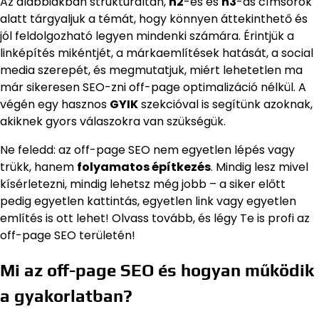
Az alábbiakban strukturáltan,
h2
-es és
h3
-as címsorok
alatt tárgyaljuk a témát, hogy könnyen áttekinthető és
jól feldolgozható legyen mindenki számára. Érintjük a
linképítés mikéntjét, a márkaemlítések hatását, a social
media szerepét, és megmutatjuk, miért lehetetlen ma
már sikeresen SEO-zni off-page optimalizáció nélkül. A
végén egy hasznos
GYIK
szekcióval is segítünk azoknak,
akiknek gyors válaszokra van szükségük.
Ne feledd: az off-page SEO nem egyetlen lépés vagy
trükk, hanem
folyamatos építkezés
. Mindig lesz mivel
kísérletezni, mindig lehetsz még jobb – a siker előtt
pedig egyetlen kattintás, egyetlen link vagy egyetlen
említés is ott lehet! Olvass tovább, és légy Te is profi az
off-page SEO területén!
Mi az off-page SEO és hogyan működik
a gyakorlatban?