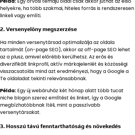
Példa:
Egy orvosi témájú oldal csak akkor juthat az első
helyekre, ha több szakmai, hiteles forrás is rendszeresen
linkeli vagy említi.
2. Versenyelőny megszerzése
Ha minden versenytársad optimalizálja az oldala
tartalmát (on-page SEO), akkor az off-page SEO lehet
az a plusz, amivel előrébb kerülhetsz. Az erős és
diverzifikált linkprofil, aktív márkajelenlét és közösségi
visszacsatolás mind azt eredményezi, hogy a Google a
Te oldaladat tekinti relevánsabbnak.
Példa:
Egy új webáruház két hónap alatt több tucat
niche blogon szerez említést és linket, így a Google
megbízhatóbbnak ítéli, mint a passzívabb
versenytársakat.
3. Hosszú távú fenntarthatóság és növekedés