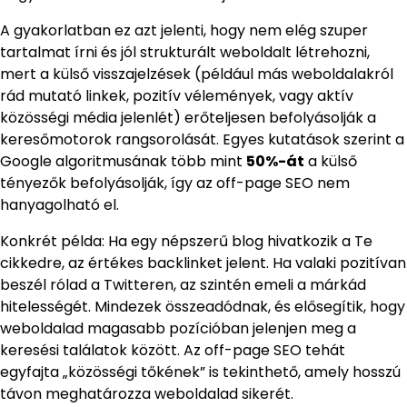
A gyakorlatban ez azt jelenti, hogy nem elég szuper
tartalmat írni és jól strukturált weboldalt létrehozni,
mert a külső visszajelzések (például más weboldalakról
rád mutató linkek, pozitív vélemények, vagy aktív
közösségi média jelenlét) erőteljesen befolyásolják a
keresőmotorok rangsorolását. Egyes kutatások szerint a
Google algoritmusának több mint
50%-át
a külső
tényezők befolyásolják, így az off-page SEO nem
hanyagolható el.
Konkrét példa: Ha egy népszerű blog hivatkozik a Te
cikkedre, az értékes backlinket jelent. Ha valaki pozitívan
beszél rólad a Twitteren, az szintén emeli a márkád
hitelességét. Mindezek összeadódnak, és elősegítik, hogy
weboldalad magasabb pozícióban jelenjen meg a
keresési találatok között. Az off-page SEO tehát
egyfajta „közösségi tőkének” is tekinthető, amely hosszú
távon meghatározza weboldalad sikerét.