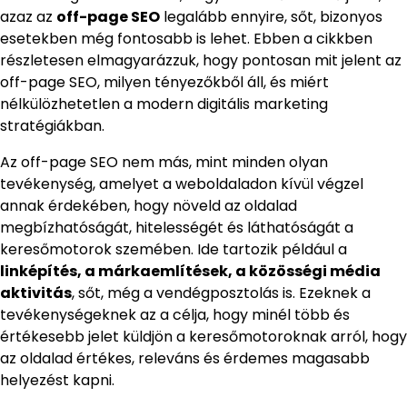
azaz az
off-page SEO
legalább ennyire, sőt, bizonyos
esetekben még fontosabb is lehet. Ebben a cikkben
részletesen elmagyarázzuk, hogy pontosan mit jelent az
off-page SEO, milyen tényezőkből áll, és miért
nélkülözhetetlen a modern digitális marketing
stratégiákban.
Az off-page SEO nem más, mint minden olyan
tevékenység, amelyet a weboldaladon kívül végzel
annak érdekében, hogy növeld az oldalad
megbízhatóságát, hitelességét és láthatóságát a
keresőmotorok szemében. Ide tartozik például a
linképítés, a márkaemlítések, a közösségi média
aktivitás
, sőt, még a vendégposztolás is. Ezeknek a
tevékenységeknek az a célja, hogy minél több és
értékesebb jelet küldjön a keresőmotoroknak arról, hogy
az oldalad értékes, releváns és érdemes magasabb
helyezést kapni.