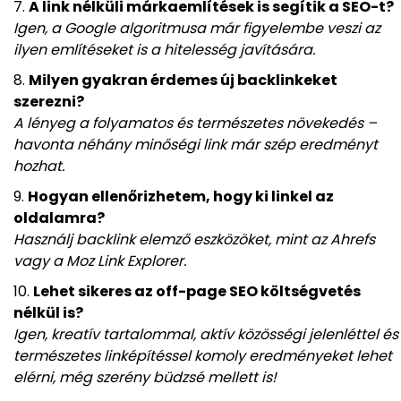
A link nélküli márkaemlítések is segítik a SEO-t?
Igen, a Google algoritmusa már figyelembe veszi az
ilyen említéseket is a hitelesség javítására.
Milyen gyakran érdemes új backlinkeket
szerezni?
A lényeg a folyamatos és természetes növekedés –
havonta néhány minőségi link már szép eredményt
hozhat.
Hogyan ellenőrizhetem, hogy ki linkel az
oldalamra?
Használj backlink elemző eszközöket, mint az Ahrefs
vagy a Moz Link Explorer.
Lehet sikeres az off-page SEO költségvetés
nélkül is?
Igen, kreatív tartalommal, aktív közösségi jelenléttel és
természetes linképítéssel komoly eredményeket lehet
elérni, még szerény büdzsé mellett is!