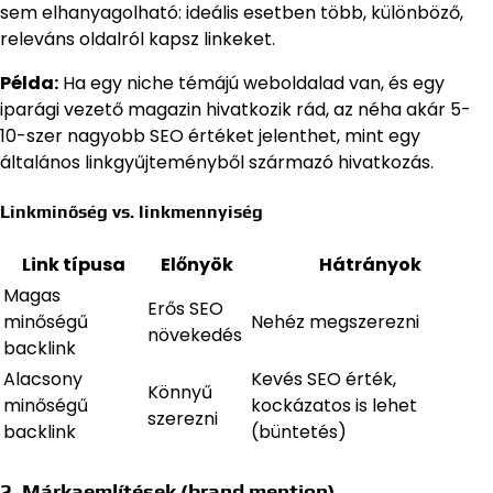
sem elhanyagolható: ideális esetben több, különböző,
releváns oldalról kapsz linkeket.
Példa:
Ha egy niche témájú weboldalad van, és egy
iparági vezető magazin hivatkozik rád, az néha akár 5-
10-szer nagyobb SEO értéket jelenthet, mint egy
általános linkgyűjteményből származó hivatkozás.
Linkminőség vs. linkmennyiség
Link típusa
Előnyök
Hátrányok
Magas
Erős SEO
minőségű
Nehéz megszerezni
növekedés
backlink
Alacsony
Kevés SEO érték,
Könnyű
minőségű
kockázatos is lehet
szerezni
backlink
(büntetés)
2. Márkaemlítések (brand mention)