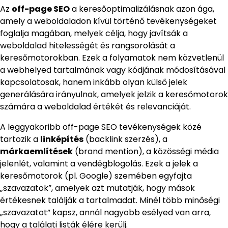
Az
off-page SEO
a keresőoptimalizálásnak azon ága,
amely a weboldaladon kívül történő tevékenységeket
foglalja magában, melyek célja, hogy javítsák a
weboldalad hitelességét és rangsorolását a
keresőmotorokban. Ezek a folyamatok nem közvetlenül
a webhelyed tartalmának vagy kódjának módosításával
kapcsolatosak, hanem inkább olyan külső jelek
generálására irányulnak, amelyek jelzik a keresőmotorok
számára a weboldalad értékét és relevanciáját.
A leggyakoribb off-page SEO tevékenységek közé
tartozik a
linképítés
(backlink szerzés), a
márkaemlítések
(brand mention), a közösségi média
jelenlét, valamint a vendégblogolás. Ezek a jelek a
keresőmotorok (pl. Google) szemében egyfajta
„szavazatok”, amelyek azt mutatják, hogy mások
értékesnek találják a tartalmadat. Minél több minőségi
„szavazatot” kapsz, annál nagyobb esélyed van arra,
hogy a találati listák élére kerülj.