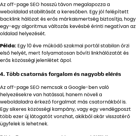
Az off-page SEO hosszú távon megalapozza a
weboldalad stabilitását a keresőben. Egy jól felépített
backlink hálózat és erős márkaismertség biztosítja, hogy
egy-egy algoritmus változás kevésbé érinti negatívan az
oldalad helyezését.
Példa:
Egy 10 éve működő szakmai portál stabilan őrzi
első helyét, mert folyamatosan bővíti linkhálózatát és
erős közösségi jelenlétet ápol.
4. Több csatornás forgalom és nagyobb elérés
Az off-page SEO nemcsak a Google-ben való
helyezésekre van hatással, hanem növeli a
weboldaladra érkező forgalmat más csatornákból is.
Egy sikeres közösségi kampány, vagy egy vendégposzt
több ezer új látogatót vonzhat, akikből akár visszatérő
ügyfelek is lehetnek.