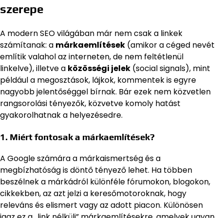
szerepe
A modern SEO világában már nem csak a linkek
számítanak: a
márkaemlítések
(amikor a céged nevét
említik valahol az interneten, de nem feltétlenül
linkelve), illetve a
közösségi jelek
(social signals), mint
például a megosztások, lájkok, kommentek is egyre
nagyobb jelentőséggel bírnak. Bár ezek nem közvetlen
rangsorolási tényezők, közvetve komoly hatást
gyakorolhatnak a helyezésedre.
1. Miért fontosak a márkaemlítések?
A Google számára a márkaismertség és a
megbízhatóság is döntő tényező lehet. Ha többen
beszélnek a márkádról különféle fórumokon, blogokon,
cikkekben, az azt jelzi a keresőmotoroknak, hogy
releváns és elismert vagy az adott piacon. Különösen
igaz ez a „link nélküli” márkaemlítésekre, amelyek ugyan