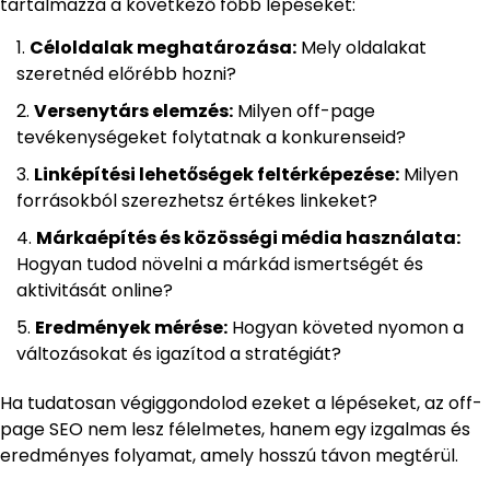
tartalmazza a következő főbb lépéseket:
Céloldalak meghatározása:
Mely oldalakat
szeretnéd előrébb hozni?
Versenytárs elemzés:
Milyen off-page
tevékenységeket folytatnak a konkurenseid?
Linképítési lehetőségek feltérképezése:
Milyen
forrásokból szerezhetsz értékes linkeket?
Márkaépítés és közösségi média használata:
Hogyan tudod növelni a márkád ismertségét és
aktivitását online?
Eredmények mérése:
Hogyan követed nyomon a
változásokat és igazítod a stratégiát?
Ha tudatosan végiggondolod ezeket a lépéseket, az off-
page SEO nem lesz félelmetes, hanem egy izgalmas és
eredményes folyamat, amely hosszú távon megtérül.