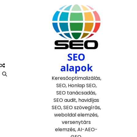
Skip
to
content
SEO
alapok
Keresőoptimalizálás,
SEO, Honlap SEO,
SEO tanácsadás,
SEO audit, havidíjas
SEO, SEO szövegírás,
weboldal elemzés,
versenytárs
elemzés, AI-AEO-
GEO.