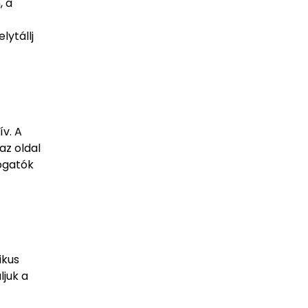
, a
lytállj
v. A
az oldal
togatók
ikus
ljuk a