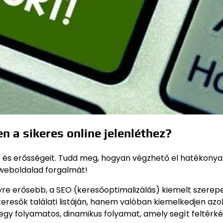
n a sikeres online jelenléthez?
t és erősségeit. Tudd meg, hogyan végzhető el hatékonya
 weboldalad forgalmát!
egyre erősebb, a SEO (keresőoptimalizálás) kiemelt szerep
eresők találati listáján, hanem valóban kiemelkedjen azok
egy folyamatos, dinamikus folyamat, amely segít feltérk