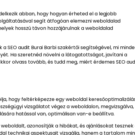
ndelkezik abban, hogy hogyan érheted el a legjobb
olgáltatásával segít átfogóan elemezni weboldalad
amelyek hosszú távon hozzájárulnak a weboldalad
a SEO audit Burai Barbi szakértői segítségével, mi minde
ét. Ha szeretnéd növelni a látogatottságot, javítani a
akkor olvass tovább, és tudd meg, miért érdemes SEO aud
élja, hogy feltérképezze egy weboldal keresőoptimalizál
szségügyi vizsgálatot végez a weboldalon, megvizsgálva,
sára hatással van, optimálisan van-e beállítva.
weboldalt, azonosítják a hibákat, és ajánlásokat tesznek
dal technikai aspektusait vizsgálja, hanem a tartalom mi