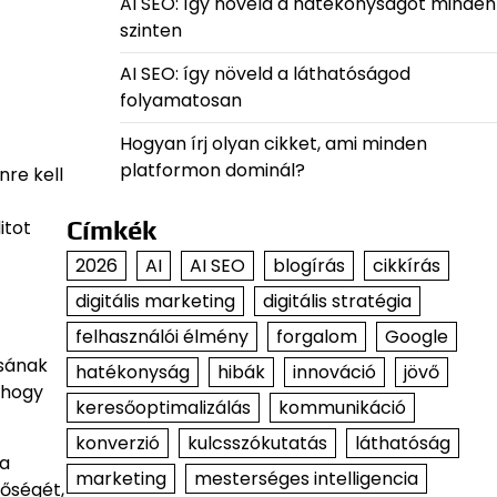
AI SEO: így növeld a hatékonyságot minden
szinten
AI SEO: így növeld a láthatóságod
folyamatosan
Hogyan írj olyan cikket, ami minden
platformon dominál?
nre kell
Címkék
itot
2026
AI
AI SEO
blogírás
cikkírás
digitális marketing
digitális stratégia
felhasználói élmény
forgalom
Google
ásának
hatékonyság
hibák
innováció
jövő
 hogy
keresőoptimalizálás
kommunikáció
konverzió
kulcsszókutatás
láthatóság
 a
marketing
mesterséges intelligencia
nőségét,