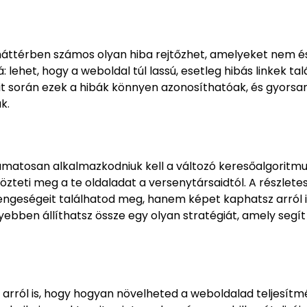
 háttérben számos olyan hiba rejtőzhet, amelyeket nem é
: lehet, hogy a weboldal túl lassú, esetleg hibás linkek ta
dit során ezek a hibák könnyen azonosíthatóak, és gyorsa
k.
yamatosan alkalmazkodniuk kell a változó keresőalgoritm
zteti meg a te oldaladat a versenytársaidtól. A részlete
engeségeit találhatod meg, hanem képet kaphatsz arról i
ebben állíthatsz össze egy olyan stratégiát, amely segít
 arról is, hogy hogyan növelheted a weboldalad teljesítm