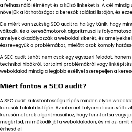
a felhasználói élményt és a külső linkeket is. A cél mindi
növeljük a láthatóságot a keresők találati listáján, és ezz
De miért van szükség SEO auditra, ha úgy tűnik, hogy m
változik, és a keresőmotorok algoritmusai is folyamatosan
amelyek akadályozzák a weboldal sikerét, és amelyekkel 
észrevegyük a problémákat, mielőtt azok komoly hatássa
A SEO audit tehát nem csak egy egyszeri feladat, hanem 
technikai hibákról, tartalmi problémákról vagy linképítés
weboldalad mindig a legjobb eséllyel szerepeljen a kereső
Miért fontos a SEO audit?
A SEO audit kulcsfontosságú lépés minden olyan webolda
keresők találati listáján. Az internet folyamatosan válto
keresőmotorok algoritmusaihoz, hogy fenntartsa vagy ja
megértsd, mi működik jól a weboldaladon, és mi az, amit
érhesd el.