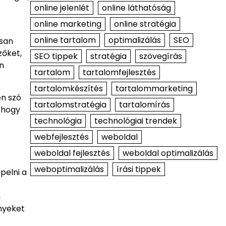
online jelenlét
online láthatóság
online marketing
online stratégia
online tartalom
optimalizálás
SEO
usan
zőket,
SEO tippek
stratégia
szövegírás
n
tartalom
tartalomfejlesztés
tartalomkészítés
tartalommarketing
en szó
tartalomstratégia
tartalomírás
, hogy
technológia
technológiai trendek
webfejlesztés
weboldal
weboldal fejlesztés
weboldal optimalizálás
weboptimalizálás
írási tippek
pelni a
n
ényeket