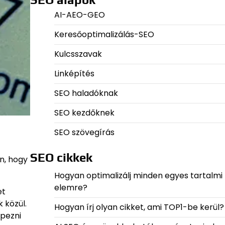
AI-AEO-GEO
Keresőoptimalizálás-SEO
Kulcsszavak
Linképítés
SEO haladóknak
SEO kezdőknek
SEO szövegírás
SEO cikkek
n, hogy
Hogyan optimalizálj minden egyes tartalmi
elemre?
et
 közül.
Hogyan írj olyan cikket, ami TOP1-be kerül?
épezni