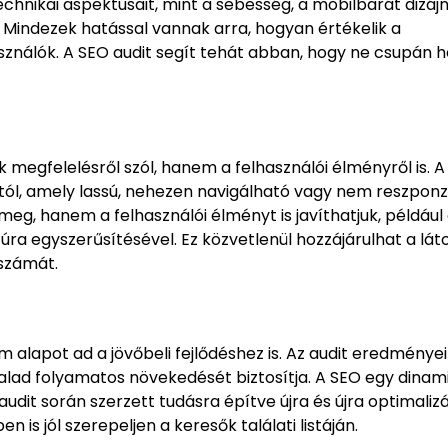
chnikai aspektusait, mint a sebesség, a mobilbarát dizájn
Mindezek hatással vannak arra, hogyan értékelik a
ználók. A SEO audit segít tehát abban, hogy ne csupán he
megfelelésről szól, hanem a felhasználói élményről is. A
ól, amely lassú, nehezen navigálható vagy nem reszponzí
eg, hanem a felhasználói élményt is javíthatjuk, például 
úra egyszerűsítésével. Ez közvetlenül hozzájárulhat a lá
 számát.
m alapot ad a jövőbeli fejlődéshez is. Az audit eredményei
dalad folyamatos növekedését biztosítja. A SEO egy dinam
audit során szerzett tudásra építve újra és újra optimalizá
 is jól szerepeljen a keresők találati listáján.