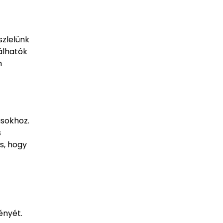
szlelünk
lálhatók
n
usokhoz.
s
s, hogy
ényét.