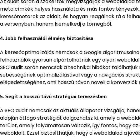
Az audit során a szakértők megvizsgálják a weboldalad te
meta címkék helyes használata és más fontos tényezők. 
keresőmotorok az oldalt, és hogyan reagálnak rá a felhas
a versenyben, hanem kiemelkedj a tömegből.
4.
Jobb felhasználói élmény biztosítása
A keresőoptimalizálás nemcsak a Google algoritmusainak 
felhasználók gyorsan elpártolhatnak egy olyan weboldalt
SEO audit során nemcsak a technikai hibákat találhatjuk m
sebességének optimalizálásával vagy a navigációs strukt
elégedettségéhez, ami hosszú távon növeli a konverziók
5.
Segít a hosszú távú stratégiai tervezésben
A SEO audit nemcsak az aktuális állapotot vizsgálja, hane
alapján átfogó stratégiát dolgozhatsz ki, amely a webol
terület, amely folyamatosan változik, így fontos, hogy az 
weboldalt. Ezzel biztosíthatjuk, hogy a weboldalad a jövőben