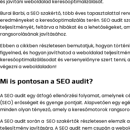
és javítani weboldalad keresőoptimalizálását.
Burai Barbi, a SEO szakértő, több éves tapasztalattal re
eredményeket a keresőoptimalizálás terén. SEO audit sz
teljesítményét, feltárva a hibákat és a lehetőségeket, 
rangsorolásának javításához.
Ebben a cikkben részletesen bemutatjuk, hogyan történik 
figyelned, és hogyan javíthatod a weboldalad teljesítmény
keresőoptimalizálásodat és versenyelőnyre szert tenni, 
végezni a weboldaladon!
Mi is pontosan a SEO audit?
A SEO audit egy átfogó ellenőrzési folyamat, amelynek c
(SEO) erősségeit és gyenge pontjait. Alapvetően egy egé
minden olyan tényező, amely a keresőmotorok rangsorolá
A SEO audit során a SEO szakértők részletesen elemzik a 
teljesítmény javítására. A SEO audit nem csupán a webol