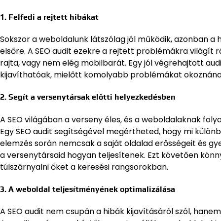
1.
Felfedi a rejtett hibákat
Sokszor a weboldalunk látszólag jól működik, azonban a
elsőre. A SEO audit ezekre a rejtett problémákra világít rá
rajta, vagy nem elég mobilbarát. Egy jól végrehajtott au
kijavíthatóak, mielőtt komolyabb problémákat okoznána
2.
Segít a versenytársak előtti helyezkedésben
A SEO világában a verseny éles, és a weboldalaknak fol
Egy SEO audit segítségével megértheted, hogy mi különbö
elemzés során nemcsak a saját oldalad erősségeit és gy
a versenytársaid hogyan teljesítenek. Ezt követően könny
túlszárnyalni őket a keresési rangsorokban.
3.
A weboldal teljesítményének optimalizálása
A SEO audit nem csupán a hibák kijavításáról szól, hanem