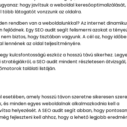
g ugyanaz: hogy javítsuk a weboldal keresőoptimalizálását,
el több látogatót vonzzunk az oldalra.
inden rendben van a weboldalunkkal? Az internet dinamik
 fejlődnek. Egy SEO audit segít felismerni azokat a ténye
nem biztos, hogy tisztában vagyunk. A cél az, hogy időbe
l lennének az oldal teljesítményére.
egy kulcsfontosságú eszköz a hosszú távú sikerhez. Legy
i stratégiákról, a SEO audit mindent részletesen átvizsgál
motorok találati listáján.
l esetében, amely hosszú távon szeretne sikeresen szere
zik, és minden egyes weboldalnak alkalmazkodnia kell a
vítsa helyezését. A SEO audit segít abban, hogy pontosa
 még fejleszteni kell ahhoz, hogy a lehető legjobb eredm