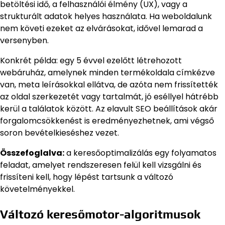
betöltési idő, a felhasználói élmény (UX), vagy a
strukturált adatok helyes használata. Ha weboldalunk
nem követi ezeket az elvárásokat, idővel lemarad a
versenyben.
Konkrét példa: egy 5 évvel ezelőtt létrehozott
webáruház, amelynek minden termékoldala címkézve
van, meta leírásokkal ellátva, de azóta nem frissítették
az oldal szerkezetét vagy tartalmát, jó eséllyel hátrébb
kerül a találatok között. Az elavult SEO beállítások akár
forgalomcsökkenést is eredményezhetnek, ami végső
soron bevételkieséshez vezet.
Összefoglalva:
a keresőoptimalizálás egy folyamatos
feladat, amelyet rendszeresen felül kell vizsgálni és
frissíteni kell, hogy lépést tartsunk a változó
követelményekkel.
Változó keresőmotor-algoritmusok