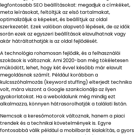
legfontosabb SEO beállításokat: megadjuk a címkéket,
meta leírásokat, feltöltjük az első tartalmakat,
optimalizáljuk a képeket, és beállítjuk az oldal
szerkezetét. Ezek valóban alapvető lépések, de az idők
során ezek az egyszeri beállítások elavulhatnak vagy
akár hátráltathatják is az oldal fejlődését.
A technológia rohamosan fejlődik, és a felhasználói
szokások is változnak. Ami 2020-ban még tökéletesen
működött, lehet, hogy két évvel később már elavult
megoldásnak számít. Például korábban a
kulcsszóhalmozás (keyword stuffing) elterjedt technika
volt, mára viszont a Google szankcionálja az ilyen
gyakorlatokat. Ha a weboldalunk még mindig ezt
alkalmazza, könnyen hátrasorolhatják a találati listán.
Nemcsak a keresőmotorok változnak, hanem a piaci
trendek és a technikai követelmények is. Egyre
fontosabbá válik például a mobilbarát kialakítás, a gyors