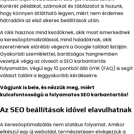
Konkrét példákat, számokat és táblázatot is hozunk,
hogy könnyen átlátható legyen, miért nem érdemes
hátradőlni az első sikeres beállítások után.
A cikk hasznos mind kezdőknek, akik most ismerkednek
a keresőoptimalizálással, mind haladóknak, akik
szeretnének előrébb végezni a Google találati listáján.
Gyakorlati szemlélettel, barátságos hangnemben
vezetjük végig az olvasót a SEO karbantartás
folyamatán. Végül egy 10 pontból álló GYIK (FAQ) is segít
választ találni a leggyakoribb kérdésekre.
Vágjunk is bele, és nézzük meg, miért
kulcsfontosságú a folyamatos SEO karbantartás!
Az SEO beállítások idővel elavulhatnak
A keresőoptimalizálás nem statikus folyamat. Amikor
elkészül egy új weboldal, természetesen elvégezzük a