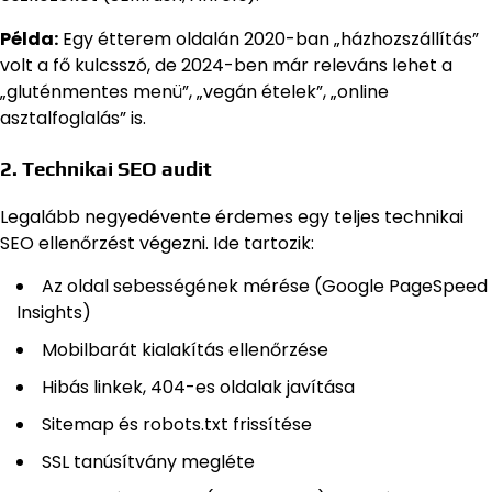
Példa:
Egy étterem oldalán 2020-ban „házhozszállítás”
volt a fő kulcsszó, de 2024-ben már releváns lehet a
„gluténmentes menü”, „vegán ételek”, „online
asztalfoglalás” is.
2. Technikai SEO audit
Legalább negyedévente érdemes egy teljes technikai
SEO ellenőrzést végezni. Ide tartozik:
Az oldal sebességének mérése (Google PageSpeed
Insights)
Mobilbarát kialakítás ellenőrzése
Hibás linkek, 404-es oldalak javítása
Sitemap és robots.txt frissítése
SSL tanúsítvány megléte