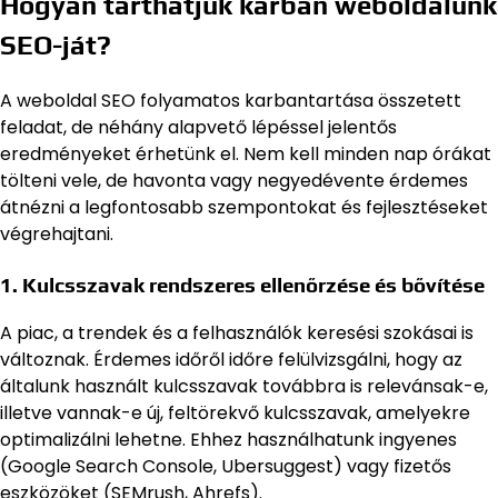
Hogyan tarthatjuk karban weboldalunk
SEO-ját?
A weboldal SEO folyamatos karbantartása összetett
feladat, de néhány alapvető lépéssel jelentős
eredményeket érhetünk el. Nem kell minden nap órákat
tölteni vele, de havonta vagy negyedévente érdemes
átnézni a legfontosabb szempontokat és fejlesztéseket
végrehajtani.
1. Kulcsszavak rendszeres ellenőrzése és bővítése
A piac, a trendek és a felhasználók keresési szokásai is
változnak. Érdemes időről időre felülvizsgálni, hogy az
általunk használt kulcsszavak továbbra is relevánsak-e,
illetve vannak-e új, feltörekvő kulcsszavak, amelyekre
optimalizálni lehetne. Ehhez használhatunk ingyenes
(Google Search Console, Ubersuggest) vagy fizetős
eszközöket (SEMrush, Ahrefs).