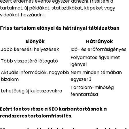
ezért érdemes évente egyszer átnézni, frissíteni a
tartalmat, új példákat, statisztikákat, képeket vagy
videókat hozzáadni.
Friss tartalom előnyei és hátrányai táblázatban
Előnyök
Hátrányok
Jobb keresési helyezések
Idő- és erőforrásigényes
Folyamatos figyelmet
Több visszatérő látogató
igényel
Aktuális információk, nagyobb
Nem minden témában
bizalom
egyszerű
Tartalom-minőség
Lehetőség új kulcsszavakra
fenntartása
Ezért fontos része a SEO karbantartásnak a
rendszeres tartalomfrissítés.