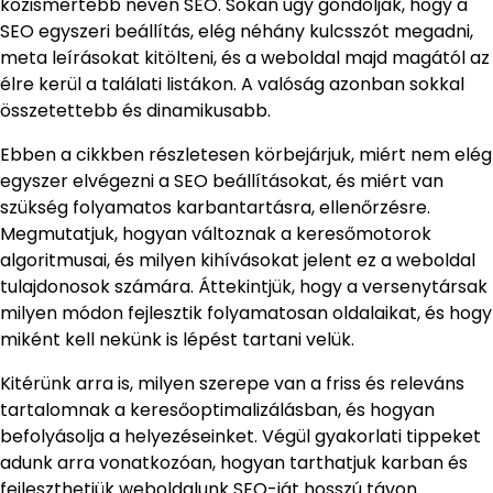
közismertebb nevén SEO. Sokan úgy gondolják, hogy a
SEO egyszeri beállítás, elég néhány kulcsszót megadni,
meta leírásokat kitölteni, és a weboldal majd magától az
élre kerül a találati listákon. A valóság azonban sokkal
összetettebb és dinamikusabb.
Ebben a cikkben részletesen körbejárjuk, miért nem elég
egyszer elvégezni a SEO beállításokat, és miért van
szükség folyamatos karbantartásra, ellenőrzésre.
Megmutatjuk, hogyan változnak a keresőmotorok
algoritmusai, és milyen kihívásokat jelent ez a weboldal
tulajdonosok számára. Áttekintjük, hogy a versenytársak
milyen módon fejlesztik folyamatosan oldalaikat, és hogy
miként kell nekünk is lépést tartani velük.
Kitérünk arra is, milyen szerepe van a friss és releváns
tartalomnak a keresőoptimalizálásban, és hogyan
befolyásolja a helyezéseinket. Végül gyakorlati tippeket
adunk arra vonatkozóan, hogyan tarthatjuk karban és
fejleszthetjük weboldalunk SEO-ját hosszú távon.