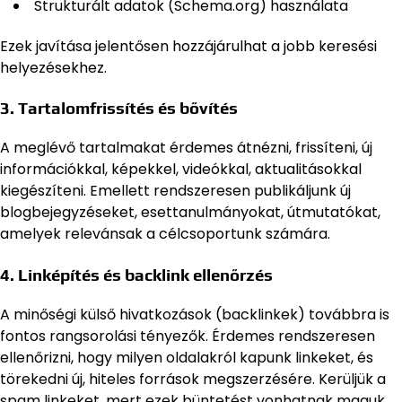
Strukturált adatok (Schema.org) használata
Ezek javítása jelentősen hozzájárulhat a jobb keresési
helyezésekhez.
3. Tartalomfrissítés és bővítés
A meglévő tartalmakat érdemes átnézni, frissíteni, új
információkkal, képekkel, videókkal, aktualitásokkal
kiegészíteni. Emellett rendszeresen publikáljunk új
blogbejegyzéseket, esettanulmányokat, útmutatókat,
amelyek relevánsak a célcsoportunk számára.
4. Linképítés és backlink ellenőrzés
A minőségi külső hivatkozások (backlinkek) továbbra is
fontos rangsorolási tényezők. Érdemes rendszeresen
ellenőrizni, hogy milyen oldalakról kapunk linkeket, és
törekedni új, hiteles források megszerzésére. Kerüljük a
spam linkeket, mert ezek büntetést vonhatnak maguk