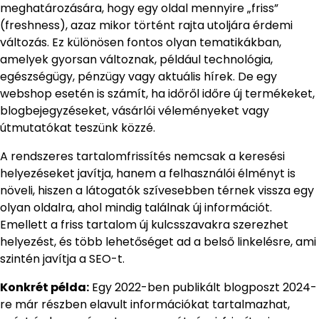
meghatározására, hogy egy oldal mennyire „friss”
(freshness), azaz mikor történt rajta utoljára érdemi
változás. Ez különösen fontos olyan tematikákban,
amelyek gyorsan változnak, például technológia,
egészségügy, pénzügy vagy aktuális hírek. De egy
webshop esetén is számít, ha időről időre új termékeket,
blogbejegyzéseket, vásárlói véleményeket vagy
útmutatókat teszünk közzé.
A rendszeres tartalomfrissítés nemcsak a keresési
helyezéseket javítja, hanem a felhasználói élményt is
növeli, hiszen a látogatók szívesebben térnek vissza egy
olyan oldalra, ahol mindig találnak új információt.
Emellett a friss tartalom új kulcsszavakra szerezhet
helyezést, és több lehetőséget ad a belső linkelésre, ami
szintén javítja a SEO-t.
Konkrét példa:
Egy 2022-ben publikált blogposzt 2024-
re már részben elavult információkat tartalmazhat,