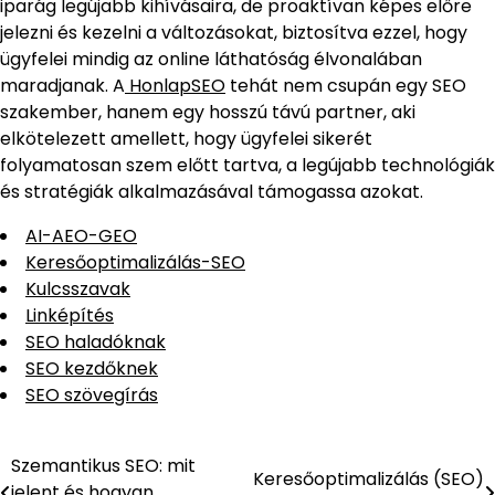
iparág legújabb kihívásaira, de proaktívan képes előre
jelezni és kezelni a változásokat, biztosítva ezzel, hogy
ügyfelei mindig az online láthatóság élvonalában
maradjanak. A
HonlapSEO
tehát nem csupán egy SEO
szakember, hanem egy hosszú távú partner, aki
elkötelezett amellett, hogy ügyfelei sikerét
folyamatosan szem előtt tartva, a legújabb technológiák
és stratégiák alkalmazásával támogassa azokat.
AI-AEO-GEO
Keresőoptimalizálás-SEO
Kulcsszavak
Linképítés
SEO haladóknak
SEO kezdőknek
SEO szövegírás
Szemantikus SEO: mit
Bejegyzés
Keresőoptimalizálás (SEO)
jelent és hogyan