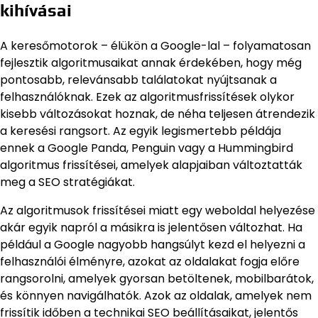
kihívásai
A keresőmotorok – élükön a Google-lal – folyamatosan
fejlesztik algoritmusaikat annak érdekében, hogy még
pontosabb, relevánsabb találatokat nyújtsanak a
felhasználóknak. Ezek az algoritmusfrissítések olykor
kisebb változásokat hoznak, de néha teljesen átrendezik
a keresési rangsort. Az egyik legismertebb példája
ennek a Google Panda, Penguin vagy a Hummingbird
algoritmus frissítései, amelyek alapjaiban változtatták
meg a SEO stratégiákat.
Az algoritmusok frissítései miatt egy weboldal helyezése
akár egyik napról a másikra is jelentősen változhat. Ha
például a Google nagyobb hangsúlyt kezd el helyezni a
felhasználói élményre, azokat az oldalakat fogja előre
rangsorolni, amelyek gyorsan betöltenek, mobilbarátok,
és könnyen navigálhatók. Azok az oldalak, amelyek nem
frissítik időben a technikai SEO beállításaikat, jelentős