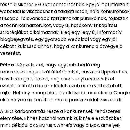
része a sikeres SEO karbantartásnak. Egy jól optimalizált
weboldal is visszaeshet a találati listán, ha a konkurensek
frissebb, relevánsabb tartalmakat publikálnak, fejlesztik
a technikai hátterüket, vagy új, hatékony linképítési
stratégiákat alkalmaznak. Elég egy-egy új, informatív
blogbejegyzés, egy gyorsabb weboldal vagy egy jól
célzott kulcsszó ahhoz, hogy a konkurencia átvegye a
vezetést.
Példa:
Képzeljük el, hogy egy autóbérlő cég
rendszeresen publikál útleírásokat, hasznos tippeket és
frissíti szolgáltatásait, míg a versenytársa évekkel
ezelőtt állította be az oldalát, azóta sem változtatott
rajta. Néhány hónap alatt az aktívabb cég akár a Google
első helyére is kerülhet, míg a passzív oldal visszaesik.
A SEO karbantartás része a konkurensek rendszeres
elemzése. Ehhez használhatunk különféle eszközöket,
mint például az SEMrush, Ahrefs vagy a Moz, amelyek