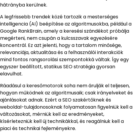
hátrányba kerülnek.
A legfrissebb trendek közé tartozik a mesterséges
intelligencia (AI) beépítése az algoritmusokba, például a
Google RankBrain, amely a keresési szándékot próbálja
megérteni, nem csupán a kulcsszavak egyezésére
koncentrál. Ez azt jelenti, hogy a tartalom minősége,
relevanciája, aktualitása és a felhasználói interakciók
mind fontos rangsorolási szempontokká váltak. Így egy
egyszer beállított, statikus SEO stratégia gyorsan
elavulhat.
Ráadásul a keresőmotorok soha nem árulják el teljesen,
hogyan működnek az algoritmusaik; csak irányelveket és
ajánlásokat adnak. Ezért a SEO szakértőknek és
weboldal-tulajdonosoknak folyamatosan figyelniük kell a
változásokat, mérniük kell az eredményeket,
kísérletezniük kell új technikákkal, és reagálniuk kell a
piaci és technikai fejleményekre.