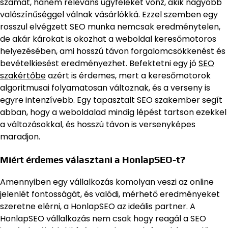
számát, hanem releváns ügyfeleket vonz, akik nagyobb
valószínűséggel válnak vásárlókká. Ezzel szemben egy
rosszul elvégzett SEO munka nemcsak eredménytelen,
de akár károkat is okozhat a weboldal keresőmotoros
helyezésében, ami hosszú távon forgalomcsökkenést és
bevételkiesést eredményezhet. Befektetni egy jó
SEO
szakértőbe
azért is érdemes, mert a keresőmotorok
algoritmusai folyamatosan változnak, és a verseny is
egyre intenzívebb. Egy tapasztalt SEO szakember segít
abban, hogy a weboldalad mindig lépést tartson ezekkel
a változásokkal, és hosszú távon is versenyképes
maradjon.
Miért érdemes választani a HonlapSEO-t?
Amennyiben egy vállalkozás komolyan veszi az online
jelenlét fontosságát, és valódi, mérhető eredményeket
szeretne elérni, a HonlapSEO az ideális partner. A
HonlapSEO vállalkozás nem csak hogy reagál a SEO