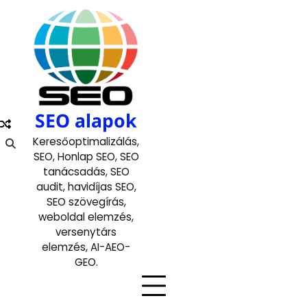
Skip
to
content
SEO alapok
Keresőoptimalizálás,
SEO, Honlap SEO, SEO
tanácsadás, SEO
audit, havidíjas SEO,
SEO szövegírás,
weboldal elemzés,
versenytárs
elemzés, AI-AEO-
GEO.