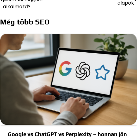
alapok
navigáció
alkalmazd?
Még több SEO
Google vs ChatGPT vs Perplexity – honnan jön