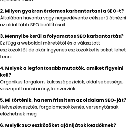
2. Milyen gyakran érdemes karbantartani a SEO-t?
Általában havonta vagy negyedévente célszerű átnézni
az oldal főbb SEO beállításait.
3. Mennyibe kerül a folyamatos SEO karbantartás?
Ez függ a weboldal méretétől és a választott
eszközöktől, de akár ingyenes eszközökkel is sokat lehet
tenni.
4. Melyek a legfontosabb mutatók, amiket figyelni
kell?
Organikus forgalom, kulcsszópozíciók, oldal sebessége,
visszapattanási arány, konverziók.
5. Mi történik, ha nem frissítem az oldalam SEO-ját?
Helyezésvesztés, forgalomcsökkenés, versenytársak
előzhetnek meg.
6. Melyik SEO eszközöket ajánljátok kezdőknek?