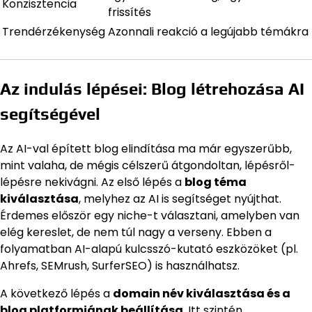
Konzisztencia
frissítés
Trendérzékenység
Azonnali reakció a legújabb témákra
Az indulás lépései: Blog létrehozása AI
segítségével
Az AI-val épített blog elindítása ma már egyszerűbb,
mint valaha, de mégis célszerű átgondoltan, lépésről-
lépésre nekivágni. Az első lépés a
blog téma
kiválasztása
, melyhez az AI is segítséget nyújthat.
Érdemes először egy niche-t választani, amelyben van
elég kereslet, de nem túl nagy a verseny. Ebben a
folyamatban AI-alapú kulcsszó-kutató eszközöket (pl.
Ahrefs, SEMrush, SurferSEO) is használhatsz.
A következő lépés a
domain név kiválasztása és a
blog platformjának beállítása
. Itt szintén