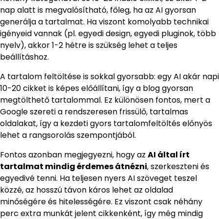
nap alatt is megvalósítható, főleg, ha az AI gyorsan
generálja a tartalmat. Ha viszont komolyabb technikai
igényeid vannak (pl. egyedi design, egyedi pluginok, több
nyelv), akkor 1-2 hétre is szükség lehet a teljes
beállításhoz.
A tartalom feltöltése is sokkal gyorsabb: egy AI akár napi
10-20 cikket is képes előállítani, így a blog gyorsan
megtölthető tartalommal. Ez különösen fontos, mert a
Google szereti a rendszeresen frissülő, tartalmas
oldalakat, így a kezdeti gyors tartalomfeltöltés előnyös
lehet a rangsorolás szempontjából.
Fontos azonban megjegyezni, hogy az
AI által írt
tartalmat mindig érdemes átnézni
, szerkeszteni és
egyedivé tenni. Ha teljesen nyers AI szöveget teszel
közzé, az hosszú távon káros lehet az oldalad
minőségére és hitelességére. Ez viszont csak néhány
perc extra munkát jelent cikkenként, így még mindig