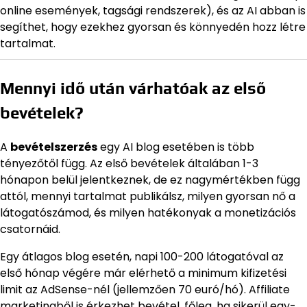
online események, tagsági rendszerek), és az AI abban is
segíthet, hogy ezekhez gyorsan és könnyedén hozz létre
tartalmat.
Mennyi idő után várhatóak az első
bevételek?
A
bevételszerzés
egy AI blog esetében is több
tényezőtől függ. Az első bevételek általában 1-3
hónapon belül jelentkeznek, de ez nagymértékben függ
attól, mennyi tartalmat publikálsz, milyen gyorsan nő a
látogatószámod, és milyen hatékonyak a monetizációs
csatornáid.
Egy átlagos blog esetén, napi 100-200 látogatóval az
első hónap végére már elérhető a minimum kifizetési
limit az AdSense-nél (jellemzően 70 euró/hó). Affiliate
marketingből is érkezhet bevétel, főleg, ha sikerül egy-