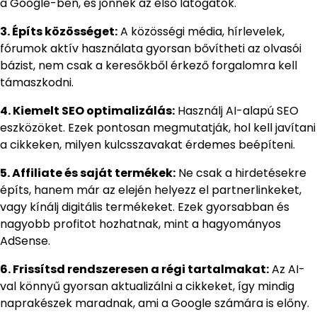
a Google-ben, és jönnek az első látogatók.
3. Építs közösséget:
A közösségi média, hírlevelek,
fórumok aktív használata gyorsan bővítheti az olvasói
bázist, nem csak a keresőkből érkező forgalomra kell
támaszkodni.
4. Kiemelt SEO optimalizálás:
Használj AI-alapú SEO
eszközöket. Ezek pontosan megmutatják, hol kell javítani
a cikkeken, milyen kulcsszavakat érdemes beépíteni.
5. Affiliate és saját termékek:
Ne csak a hirdetésekre
építs, hanem már az elején helyezz el partnerlinkeket,
vagy kínálj digitális termékeket. Ezek gyorsabban és
nagyobb profitot hozhatnak, mint a hagyományos
AdSense.
6. Frissítsd rendszeresen a régi tartalmakat:
Az AI-
val könnyű gyorsan aktualizálni a cikkeket, így mindig
naprakészek maradnak, ami a Google számára is előny.