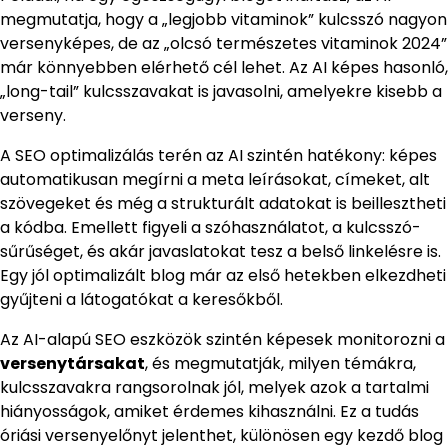
megmutatja, hogy a „legjobb vitaminok” kulcsszó nagyon
versenyképes, de az „olcsó természetes vitaminok 2024”
már könnyebben elérhető cél lehet. Az AI képes hasonló,
„long-tail” kulcsszavakat is javasolni, amelyekre kisebb a
verseny.
A SEO optimalizálás terén az AI szintén hatékony: képes
automatikusan megírni a meta leírásokat, címeket, alt
szövegeket és még a strukturált adatokat is beillesztheti
a kódba. Emellett figyeli a szóhasználatot, a kulcsszó-
sűrűséget, és akár javaslatokat tesz a belső linkelésre is.
Egy jól optimalizált blog már az első hetekben elkezdheti
gyűjteni a látogatókat a keresőkből.
Az AI-alapú SEO eszközök szintén képesek monitorozni a
versenytársakat
, és megmutatják, milyen témákra,
kulcsszavakra rangsorolnak jól, melyek azok a tartalmi
hiányosságok, amiket érdemes kihasználni. Ez a tudás
óriási versenyelőnyt jelenthet, különösen egy kezdő blog