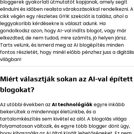
bloggerek gyakorlati útmutatót kapjanak, amely segít
elindulni és időben realista várakozásokkal rendelkezni. A
cikk végén egy részletes GYIK szekciót is találsz, ahol a
leggyakoribb kérdésekre is választ adunk. Ha
gondolkodsz azon, hogy AI-val indíts blogot, vagy már
elkezdted, de nem tudod, mire számíts, jó helyen jársz.
Tarts velünk, és ismerd meg az AI blogépítés minden
fontos részletét, hogy minél előbb pénzhez juss a digitális
világban!
Miért választják sokan az AI-val épített
blogokat?
Az utóbbi években az
AI technológiák
egyre inkább
bekerültek a mindennapi életünkbe, és a
tartalomkészítés sem kivétel ez alól. A blogolás világa
folyamatosan változik, és egyre több blogger dönt úgy,
hogy kihasználja az AI által kínált lehetőségeket. Ez nem