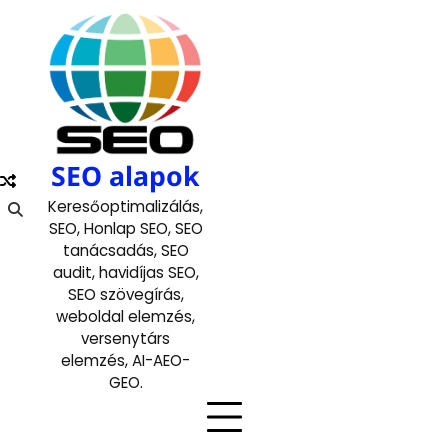
Skip
to
content
SEO alapok
Keresőoptimalizálás,
SEO, Honlap SEO, SEO
tanácsadás, SEO
audit, havidíjas SEO,
SEO szövegírás,
weboldal elemzés,
versenytárs
elemzés, AI-AEO-
GEO.