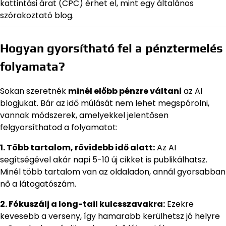
kattintási árat (CPC) érhet el, mint egy általános
szórakoztató blog.
Hogyan gyorsítható fel a pénztermelés
folyamata?
Sokan szeretnék
minél előbb pénzre váltani
az AI
blogjukat. Bár az idő múlását nem lehet megspórolni,
vannak módszerek, amelyekkel jelentősen
felgyorsíthatod a folyamatot:
1. Több tartalom, rövidebb idő alatt:
Az AI
segítségével akár napi 5-10 új cikket is publikálhatsz.
Minél több tartalom van az oldaladon, annál gyorsabban
nő a látogatószám.
2. Fókuszálj a long-tail kulcsszavakra:
Ezekre
kevesebb a verseny, így hamarabb kerülhetsz jó helyre