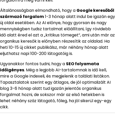
forgalomra még várni kell.
Általánosságban elmondható, hogy a
Google keresőből
származó forgalom
1-3 hónap alatt indul be igazán egy
új oldal esetében. Az AI előnye, hogy gyorsan és nagy
mennyiségben tudsz tartalmat előállítani, így rövidebb
idő alatt éred el azt a „kritikus tömeget”, ami után már az
organikus keresők is előnyben részesítik az oldalad. Ha
heti 10-15 új cikket publikálsz, már néhány hónap alatt
eljuthatsz napi 100-200 látogatóig is.
Ugyanakkor fontos tudni, hogy a
SEO folyamata
időigényes
. Még a legjobb AI-tartalomnak is idő kell,
mire a Google indexeli, és megjelenik a találati listákon.
Tapasztalatok szerint egy átlagos, de jól optimalizált AI
blog 3-6 hónap alatt tud igazán jelentős organikus
forgalmat hozni, de sokszor már az első hetekben is
lehet néhány száz látogató, főleg, ha jól sikerül egy-egy
cikk.