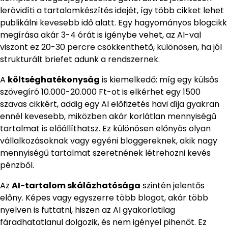
lerövidíti a tartalomkészítés idejét, így több cikket lehet
publikálni kevesebb idő alatt. Egy hagyományos blogcikk
megírása akár 3-4 órát is igénybe vehet, az AI-val
viszont ez 20-30 percre csökkenthető, különösen, ha jól
strukturált briefet adunk a rendszernek.
A
költséghatékonyság
is kiemelkedő: míg egy külsős
szövegíró 10.000-20.000 Ft-ot is elkérhet egy 1500
szavas cikkért, addig egy AI előfizetés havi díja gyakran
ennél kevesebb, miközben akár korlátlan mennyiségű
tartalmat is előállíthatsz. Ez különösen előnyös olyan
vállalkozásoknak vagy egyéni bloggereknek, akik nagy
mennyiségű tartalmat szeretnének létrehozni kevés
pénzből.
Az
AI-tartalom skálázhatósága
szintén jelentős
előny. Képes vagy egyszerre több blogot, akár több
nyelven is futtatni, hiszen az AI gyakorlatilag
fáradhatatlanul dolgozik, és nem igényel pihenőt. Ez