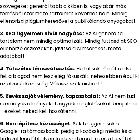
szövegeket generál több cikkben is, vagy akár más
forrásból származó tartalmat keverhet bele. Mindig
ellenőrizd plágiumkeresővel a publikálandó anyagokat!
3. SEO figyelmen kívül hagyása:
Az AI generálta
tartalom nem mindig optimalizált. Mindig futtasd át SEO
ellenőrző eszközökön, javítsd a címsorokat, meta
adatokat!
4. Túl széles témaválasztás:
Ha túl sok témát ölelsz
fel, a blogod nem lesz elég fókuszált, nehezebben épül ki
az olvasói közösség. Válassz szűk niche-t!
5. Kevés saját vélemény, tapasztalat:
Az AI nem tud
személyes élményeket, egyedi meglátásokat beépíteni
– ezeket neked kell hozzátenni.
6. Nem építesz közösséget:
Sok blogger csak a
Google-ra támaszkodik, pedig a közösségi média és a
hírlevél legalább ilyen fontos a forgalom és a bevétel