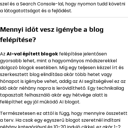
szel és a Search Console-lal, hogy nyomon tudd követni
a látogatottságot és a fejlődést.
Mennyi időt vesz igénybe a blog
felépítése?
Az
AI-val épített blogok
felépítése jelentősen
gyorsabb lehet, mint a hagyományos módszerekkel
dolgozó blogok esetében. Míg egy teljesen kézzel írt és
szerkesztett blog elindítása akár több hetet vagy
hónapot is igénybe vehet, addig az AI segítségével ez az
idő akár néhány napra is lerövidíthető. Egy technikailag
tapasztalt felhasználó akár egy hétvége alatt is
felépíthet egy jól működő AI blogot.
Természetesen ez attól is függ, hogy mennyire összetett
a terv. Ha csak egy egyszerű blogot szeretnél indítani
néhány kategóriával és 10-20 induló cikkel, ez akár 1-2