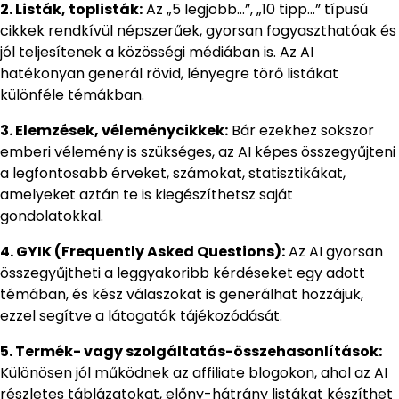
2. Listák, toplisták:
Az „5 legjobb…”, „10 tipp…” típusú
cikkek rendkívül népszerűek, gyorsan fogyaszthatóak és
jól teljesítenek a közösségi médiában is. Az AI
hatékonyan generál rövid, lényegre törő listákat
különféle témákban.
3. Elemzések, véleménycikkek:
Bár ezekhez sokszor
emberi vélemény is szükséges, az AI képes összegyűjteni
a legfontosabb érveket, számokat, statisztikákat,
amelyeket aztán te is kiegészíthetsz saját
gondolatokkal.
4. GYIK (Frequently Asked Questions):
Az AI gyorsan
összegyűjtheti a leggyakoribb kérdéseket egy adott
témában, és kész válaszokat is generálhat hozzájuk,
ezzel segítve a látogatók tájékozódását.
5. Termék- vagy szolgáltatás-összehasonlítások:
Különösen jól működnek az affiliate blogokon, ahol az AI
részletes táblázatokat, előny-hátrány listákat készíthet