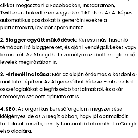
cikket megosztani a Facebookon, Instagramon,
Twitteren, LinkedIn-en vagy akár TikTokon. Az AI képes
automatikus posztokat is generálni ezekre a
platformokra, így időt spórolhatsz.
2. Blogger együttműködések:
Keress más, hasonló
témában író bloggereket, és ajánlj vendégcikkeket vagy
linkcserét. Az AI segíthet személyre szabott megkereső
levelek megírásában is.
3. Hírlevél indítása:
Már az elején érdemes elkezdeni e-
mail listát építeni. Az AI generálhat hírlevél-sablonokat,
összefoglalókat a legfrissebb tartalmakról, és akár
személyre szabott ajánlatokat is.
4. SEO:
Az organikus keresőforgalom megszerzése
időigényes, de az AI segít abban, hogy jól optimalizált
tartalmat készíts, amely hamarabb felkerülhet a Google
első oldalára.