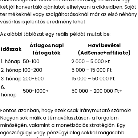
két jól konvertáló ajánlatot elhelyezni a cikkeidben. Saját
termékeknél vagy szolgáltatásoknál már az első néhány
vásárlás is jelentős eredmény lehet.
Az alábbi táblázat egy reális példát mutat be:
Átlagos napi
Havi bevétel
Időszak
látogatók
(AdSense+affiliate)
1. hónap
50-100
2 000 – 5 000 Ft
2. hónap
100-200
5 000 – 15 000 Ft
3. hónap
200-500
15 000 – 50 000 Ft
6.
500-1000+
50 000 – 200 000 Ft+
hónap
Fontos azonban, hogy ezek csak iránymutató számok!
Nagyon sok múlik a témaválasztáson, a forgalom
minőségén, valamint a monetizációs stratégián. Egy
egészségügyi vagy pénzügyi blog sokkal magasabb