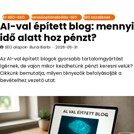
AI-AEO-GEO
Keresőoptimalizálás-SEO
SEO kezdőknek
AI-val épített blog: mennyi
idő alatt hoz pénzt?
SEO alapok- Burai Barbi
2026-05-31
Az AI-val épített blogok gyorsabb tartalomgyártást
ígérnek, de vajon mikor kezdhetünk pénzt keresni velük?
Cikkünk bemutatja, milyen tényezők befolyásolják a
bevételhez vezető utat.