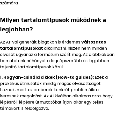
számára.
Milyen tartalomtípusok működnek a
legjobban?
Az AI-val generált blogokon is érdemes
változatos
tartalomtípusokat
alkalmazni, hiszen nem minden
olvasót ugyanaz a formátum szólít meg. Az alábbiakban
bemutatunk néhányat a legnépszerűbb és legjobban
teljesítő tartalomtípusok közül:
1. Hogyan-csináld cikkek (How-to guides):
Ezek a
praktikus útmutatók mindig magas olvasottságot
hoznak, mert az emberek konkrét problémáikra
keresnek megoldást. Az AI kiválóan alkalmas arra, hogy
lépésről-lépésre útmutatókat írjon, akár egy teljes
témakört is feldolgozva.