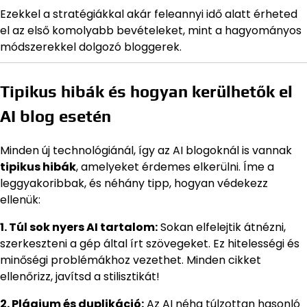
Ezekkel a stratégiákkal akár feleannyi idő alatt érheted
el az első komolyabb bevételeket, mint a hagyományos
módszerekkel dolgozó bloggerek.
Tipikus hibák és hogyan kerülhetők el
AI blog esetén
Minden új technológiánál, így az AI blogoknál is vannak
tipikus hibák
, amelyeket érdemes elkerülni. Íme a
leggyakoribbak, és néhány tipp, hogyan védekezz
ellenük:
1. Túl sok nyers AI tartalom:
Sokan elfelejtik átnézni,
szerkeszteni a gép által írt szövegeket. Ez hitelességi és
minőségi problémákhoz vezethet. Minden cikket
ellenőrizz, javítsd a stilisztikát!
2. Plágium és duplikáció:
Az AI néha túlzottan hasonló