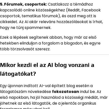
5. Fórumok, csoportok:
Csatlakozz a témádhoz
kapcsolódó online közösségekhez (Reddit, Facebook
csoportok, tematikus fórumok), és oszd meg ott is
cikkeidet. Az AI akár releváns hozzászólásokat is írhat,
hogy ne tűnj spammernek.
Ezek a lépések segítenek abban, hogy már az első
hetekben elinduljon a forgalom a blogodon, és egyre
több törzsolvasót szerezz.
Mikor kezdi el az AI blog vonzani a
látogatókat?
Egy újonnan indított AI-val épített blog esetén a
látogatószám növekedése
fokozatosan
indul be. Az
első napokban, ha jól használod a közösségi médiát, már
jöhetnek az első látogatók, de a jelentős organikus