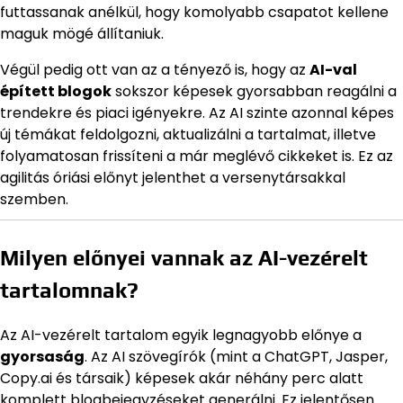
futtassanak anélkül, hogy komolyabb csapatot kellene
maguk mögé állítaniuk.
Végül pedig ott van az a tényező is, hogy az
AI-val
épített blogok
sokszor képesek gyorsabban reagálni a
trendekre és piaci igényekre. Az AI szinte azonnal képes
új témákat feldolgozni, aktualizálni a tartalmat, illetve
folyamatosan frissíteni a már meglévő cikkeket is. Ez az
agilitás óriási előnyt jelenthet a versenytársakkal
szemben.
Milyen előnyei vannak az AI-vezérelt
tartalomnak?
Az AI-vezérelt tartalom egyik legnagyobb előnye a
gyorsaság
. Az AI szövegírók (mint a ChatGPT, Jasper,
Copy.ai és társaik) képesek akár néhány perc alatt
komplett blogbejegyzéseket generálni. Ez jelentősen