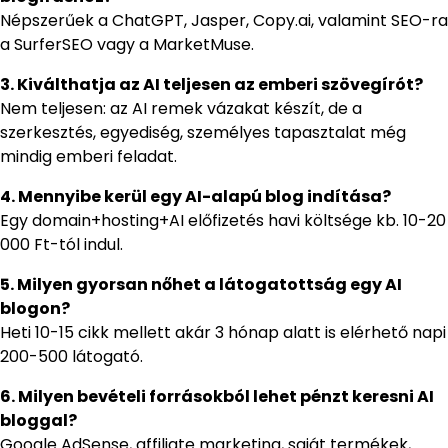
Népszerűek a ChatGPT, Jasper, Copy.ai, valamint SEO-ra
a SurferSEO vagy a MarketMuse.
3. Kiválthatja az AI teljesen az emberi szövegírót?
Nem teljesen: az AI remek vázakat készít, de a
szerkesztés, egyediség, személyes tapasztalat még
mindig emberi feladat.
4. Mennyibe kerül egy AI-alapú blog indítása?
Egy domain+hosting+AI előfizetés havi költsége kb. 10-20
000 Ft-tól indul.
5. Milyen gyorsan nőhet a látogatottság egy AI
blogon?
Heti 10-15 cikk mellett akár 3 hónap alatt is elérhető napi
200-500 látogató.
6. Milyen bevételi forrásokból lehet pénzt keresni AI
bloggal?
Google AdSense, affiliate marketing, saját termékek,