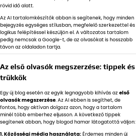
rövid idő alatt.
Az AI tartalomkészítők abban is segítenek, hogy minden
bejegyzés egységes stílusban, megfelelő szerkezettel és
logikus felépítéssel készüljön el. A változatos tartalom
pedig nemcsak a Google-t, de az olvasókat is hosszabb
távon az oldaladon tartja.
Az első olvasók megszerzése: tippek és
trükkök
Egy új blog esetén az egyik legnagyobb kihívás az
első
olvasók megszerzése
. Az AI ebben is segíthet, de
fontos, hogy aktívan dolgozz azon, hogy a tartalom
minél több emberhez eljusson. A következő tippek
segítenek abban, hogy blogod hamar látogatottá váljon:
1. Közösségi média használata:
Érdemes minden új