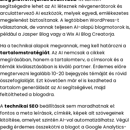
segítségedre lehet az AI: léteznek névgenerátorok és
arculattervező AI eszközök, melyek egyedi, emlékezetes
megjelenést biztosítanak. A legtöbben WordPress-t
választanak, de vannak teljesen AI-alapú blogmotorok is,
például a Jasper Blog vagy a Wix AI Blog Creatorja.
Ha a technikai alapok megvannak, meg kell határozni a
tartalomstratégiát
. Az AI nemcsak a cikkek
megírásában, hanem a tartalomterv, a címsorok és a
témák kiválasztásában is kiváló partner. Érdemes előre
megtervezni legalább 10-20 bejegyzés témáját és rövid
összefoglalóját. Ezt követően már el is kezdheted a
tartalom generálását az AI segítségével, majd
feltöltheted a blogodra.
A
technikai SEO
beállítások sem maradhatnak el:
fontos a meta leírások, címkék, képek alt szövegeinek
kitöltése, amelyet szintén AI-val automatizálhatsz. Végül
pedig érdemes összekötni a blogot a Google Analytics-