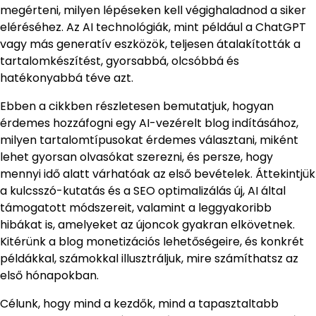
megérteni, milyen lépéseken kell végighaladnod a siker
eléréséhez. Az AI technológiák, mint például a ChatGPT
vagy más generatív eszközök, teljesen átalakították a
tartalomkészítést, gyorsabbá, olcsóbbá és
hatékonyabbá téve azt.
Ebben a cikkben részletesen bemutatjuk, hogyan
érdemes hozzáfogni egy AI-vezérelt blog indításához,
milyen tartalomtípusokat érdemes választani, miként
lehet gyorsan olvasókat szerezni, és persze, hogy
mennyi idő alatt várhatóak az első bevételek. Áttekintjük
a kulcsszó-kutatás és a SEO optimalizálás új, AI által
támogatott módszereit, valamint a leggyakoribb
hibákat is, amelyeket az újoncok gyakran elkövetnek.
Kitérünk a blog monetizációs lehetőségeire, és konkrét
példákkal, számokkal illusztráljuk, mire számíthatsz az
első hónapokban.
Célunk, hogy mind a kezdők, mind a tapasztaltabb