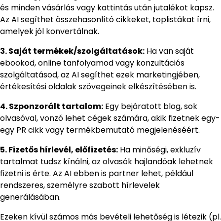
és minden vásárlás vagy kattintás után jutalékot kapsz.
Az AI segíthet összehasonlító cikkeket, toplistákat írni,
amelyek jól konvertálnak.
3. Saját termékek/szolgáltatások:
Ha van saját
ebookod, online tanfolyamod vagy konzultációs
szolgáltatásod, az AI segíthet ezek marketingjében,
értékesítési oldalak szövegeinek elkészítésében is.
4. Szponzorált tartalom:
Egy bejáratott blog, sok
olvasóval, vonzó lehet cégek számára, akik fizetnek egy-
egy PR cikk vagy termékbemutató megjelenéséért.
5. Fizetős hírlevél, előfizetés:
Ha minőségi, exkluzív
tartalmat tudsz kínálni, az olvasók hajlandóak lehetnek
fizetni is érte. Az AI ebben is partner lehet, például
rendszeres, személyre szabott hírlevelek
generálásában.
Ezeken kívül számos más bevételi lehetőség is létezik (pl.