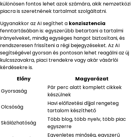
különösen fontos lehet azok számára, akik nemzetközi
piacra is szeretnének tartalmat szolgáltatni.
Ugyanakkor az AI segíthet a
konzisztencia
fenntartásában is: egyszerűbb betartani a tartalmi
irányelveket, mindig egységes hangot biztosítani, és
rendszeresen frissíteni a régi bejegyzéseket. Az AI
segítségével gyorsan és pontosan lehet reagálni az új
kulcsszavakra, piaci trendekre vagy akár vásárlói
kérdésekre is.
Előny
Magyarázat
Pár perc alatt komplett cikkek
Gyorsaság
készülnek
Havi előfizetési díjjal rengeteg
Olcsóság
tartalom készíthető
Több blog, több nyelv, több piac
Skálázhatóság
egyszerre
Egyenletes minőség, egyszerű