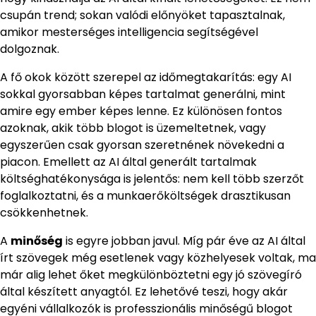
csupán trend; sokan valódi előnyöket tapasztalnak,
amikor mesterséges intelligencia segítségével
dolgoznak.
A fő okok között szerepel az időmegtakarítás: egy AI
sokkal gyorsabban képes tartalmat generálni, mint
amire egy ember képes lenne. Ez különösen fontos
azoknak, akik több blogot is üzemeltetnek, vagy
egyszerűen csak gyorsan szeretnének növekedni a
piacon. Emellett az AI által generált tartalmak
költséghatékonysága is jelentős: nem kell több szerzőt
foglalkoztatni, és a munkaerőköltségek drasztikusan
csökkenhetnek.
A
minőség
is egyre jobban javul. Míg pár éve az AI által
írt szövegek még esetlenek vagy közhelyesek voltak, ma
már alig lehet őket megkülönböztetni egy jó szövegíró
által készített anyagtól. Ez lehetővé teszi, hogy akár
egyéni vállalkozók is professzionális minőségű blogot