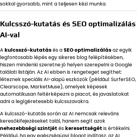
sokkal gyorsabb, mint a teljesen kézi munka.
Kulcsszó-kutatás és SEO optimalizálás
AI-val
A
kulcsszó-kutatás
és a
SEO optimalizálás
az egyik
legfontosabb lépés egy sikeres blog felépítésében,
hiszen mindenki szeretne jó helyen szerepelni a Google
találati listáján. Az AI ebben is rengeteget segíthet:
léteznek speciális AI-alapú eszközök (például: SurferSEO,
Clearscope, MarketMuse), amelyek képesek
automatikusan feltérképezni a piacot, és javaslatokat
adni a legígéretesebb kulcsszavakra.
A kulcsszó-kutatás során az AI nemcsak releváns
keresőkifejezéseket talál, hanem segít azok
nehezebbségi szintjét
és
keresettségét
is értékelni.
Például, ha egy egészségügyi blogot indítasz, az AI