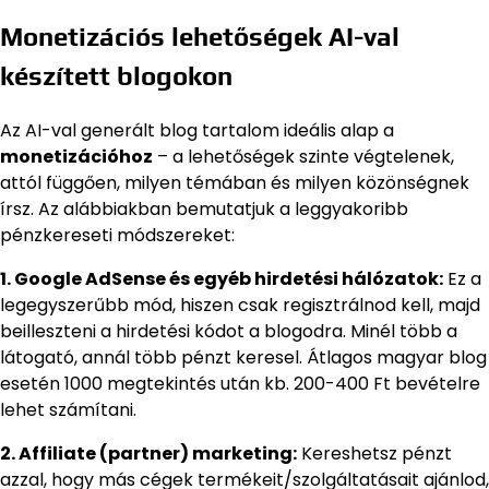
Monetizációs lehetőségek AI-val
készített blogokon
Az AI-val generált blog tartalom ideális alap a
monetizációhoz
– a lehetőségek szinte végtelenek,
attól függően, milyen témában és milyen közönségnek
írsz. Az alábbiakban bemutatjuk a leggyakoribb
pénzkereseti módszereket:
1. Google AdSense és egyéb hirdetési hálózatok:
Ez a
legegyszerűbb mód, hiszen csak regisztrálnod kell, majd
beilleszteni a hirdetési kódot a blogodra. Minél több a
látogató, annál több pénzt keresel. Átlagos magyar blog
esetén 1000 megtekintés után kb. 200-400 Ft bevételre
lehet számítani.
2. Affiliate (partner) marketing:
Kereshetsz pénzt
azzal, hogy más cégek termékeit/szolgáltatásait ajánlod,