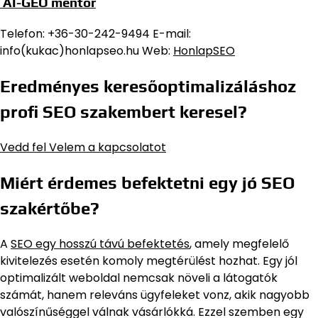
AI-GEO mentor
Telefon: +36-30-242-9494 E-mail:
info(kukac)honlapseo.hu Web:
HonlapSEO
Eredményes keresőoptimalizáláshoz
profi SEO szakembert keresel?
Vedd fel Velem a kapcsolatot
Miért érdemes befektetni egy jó SEO
szakértőbe?
A
SEO egy hosszú távú befektetés
, amely megfelelő
kivitelezés esetén komoly megtérülést hozhat. Egy jól
optimalizált weboldal nemcsak növeli a látogatók
számát, hanem releváns ügyfeleket vonz, akik nagyobb
valószínűséggel válnak vásárlókká. Ezzel szemben egy