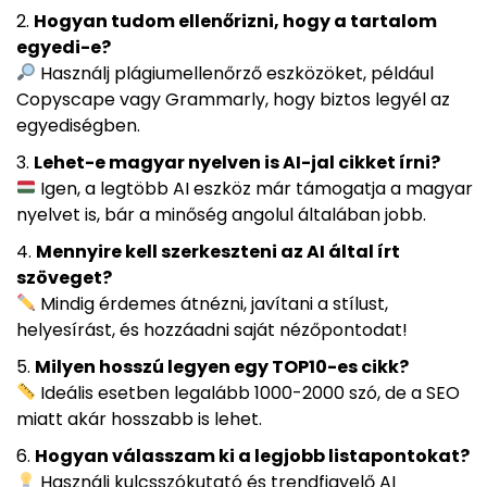
Hogyan tudom ellenőrizni, hogy a tartalom
egyedi-e?
Használj plágiumellenőrző eszközöket, például
Copyscape vagy Grammarly, hogy biztos legyél az
egyediségben.
Lehet-e magyar nyelven is AI-jal cikket írni?
Igen, a legtöbb AI eszköz már támogatja a magyar
nyelvet is, bár a minőség angolul általában jobb.
Mennyire kell szerkeszteni az AI által írt
szöveget?
Mindig érdemes átnézni, javítani a stílust,
helyesírást, és hozzáadni saját nézőpontodat!
Milyen hosszú legyen egy TOP10-es cikk?
Ideális esetben legalább 1000-2000 szó, de a SEO
miatt akár hosszabb is lehet.
Hogyan válasszam ki a legjobb listapontokat?
Használj kulcsszókutató és trendfigyelő AI