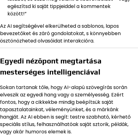
egészítsd ki saját tippjeiddel a kommentek
között!”
Az AI segítségével elkerülheted a sablonos, lapos
bevezetőket és záró gondolatokat, s könnyebben
ösztönözheted olvasóidat interakcióra.
Egyedi nézőpont megtartása
mesterséges intelligenciával
Sokan tartanak tőle, hogy AI-alapú szövegírás során
elveszik az egyedi hang vagy a személyesség. Ezért
fontos, hogy a cikkekbe mindig beépítsük saját
tapasztalatainkat, véleményünket, és a márkánk
hangját. Az AI ebben is segít: testre szabható, kérhető
speciális stílus, felhasználhatóak saját sztorik, példák,
vagy akár humoros elemek is.