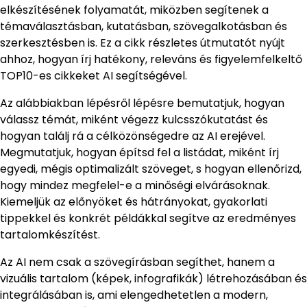
elkészítésének folyamatát, miközben segítenek a
témaválasztásban, kutatásban, szövegalkotásban és
szerkesztésben is. Ez a cikk részletes útmutatót nyújt
ahhoz, hogyan írj hatékony, releváns és figyelemfelkeltő
TOP10-es cikkeket AI segítségével.
Az alábbiakban lépésről lépésre bemutatjuk, hogyan
válassz témát, miként végezz kulcsszókutatást és
hogyan találj rá a célközönségedre az AI erejével.
Megmutatjuk, hogyan építsd fel a listádat, miként írj
egyedi, mégis optimalizált szöveget, s hogyan ellenőrizd,
hogy mindez megfelel-e a minőségi elvárásoknak.
Kiemeljük az előnyöket és hátrányokat, gyakorlati
tippekkel és konkrét példákkal segítve az eredményes
tartalomkészítést.
Az AI nem csak a szövegírásban segíthet, hanem a
vizuális tartalom (képek, infografikák) létrehozásában és
integrálásában is, ami elengedhetetlen a modern,