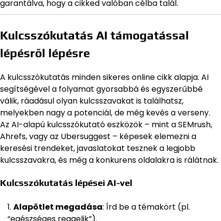
garantálva, hogy a cikked valóban célba talál.
Kulcsszókutatás AI támogatással
lépésről lépésre
A kulcsszókutatás minden sikeres online cikk alapja. AI
segítségével a folyamat gyorsabbá és egyszerűbbé
válik, ráadásul olyan kulcsszavakat is találhatsz,
melyekben nagy a potenciál, de még kevés a verseny.
Az AI-alapú kulcsszókutató eszközök – mint a SEMrush,
Ahrefs, vagy az Ubersuggest – képesek elemezni a
keresési trendeket, javaslatokat tesznek a legjobb
kulcsszavakra, és még a konkurens oldalakra is rálátnak.
Kulcsszókutatás lépései AI-vel
Alapötlet megadása
: Írd be a témakört (pl.
“egészséges reggelik”).