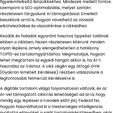
figyelemfelkeltő listacikkekhez. Mindezek mellett fontos
szempont a SEO optimalizálás, melyet szintén
részletesen tárgyalunk AI támogatással. Emellett
beszélünk arról is, hogyan növelhető az olvasók
elköteleződése és visszatérése a cikkeidhez.
Kezdők és haladók egyaránt hasznos tippeket találnak
ebben a cikkben, hiszen részletesen kitérünk minden
olyan lépésre, amely elengedhetetlen a hatékony
TOP10-es tartalomgyártáshoz. Megmutatjuk, hogyan
lehet megtartani az egyedi hangot akkor is, ha AI-t
használsz az íráshoz. A cikk végén egy átfogó GYIK
(Gyakran Ismételt Kérdések) részben válaszolunk a
legfontosabb felmerülő kérdésekre is.
A digitális tartalom világa folyamatosan változik, és az
AI-vel támogatott cikkírás lehetőséget ad arra, hogy
mindig egy lépéssel a trendek előtt járj. Fedezd fel,
hogyan használhatod ki a mesterséges intelligencia
nyújtotta előnyöket a saját tartalomkészítésedben, akár