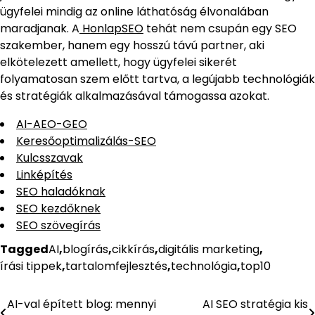
ügyfelei mindig az online láthatóság élvonalában
maradjanak. A
HonlapSEO
tehát nem csupán egy SEO
szakember, hanem egy hosszú távú partner, aki
elkötelezett amellett, hogy ügyfelei sikerét
folyamatosan szem előtt tartva, a legújabb technológiák
és stratégiák alkalmazásával támogassa azokat.
AI-AEO-GEO
Keresőoptimalizálás-SEO
Kulcsszavak
Linképítés
SEO haladóknak
SEO kezdőknek
SEO szövegírás
Tagged
AI
,
blogírás
,
cikkírás
,
digitális marketing
,
írási tippek
,
tartalomfejlesztés
,
technológia
,
top10
AI-val épített blog: mennyi
AI SEO stratégia kis
Bejegyzés