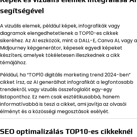
segítségével
A vizuális elemek, például képek, infografikák vagy
diagramok elengedhetetlenek a TOP10-es cikkek
sikeréhez. Az AI eszközök, mint a DALL-E, Canva AI, vagy a
Midjourney képgenerátor, képesek egyedi képeket
készíteni, amelyek tökéletesen illeszkednek a cikk
témájához.
Például, ha “TOP10 digitális marketing trend 2024-ben”
cikket írsz, az AI generálhat infografikát a legfontosabb
trendekről, vagy vizuális összefoglalót egy-egy
listaponthoz. Ez nem csak esztétikusabbá, hanem
informatívabbá is teszi a cikket, ami javítja az olvasói
élményt és a közösségi megosztások esélyét.
SEO optimalizálás TOP10-es cikkeknél