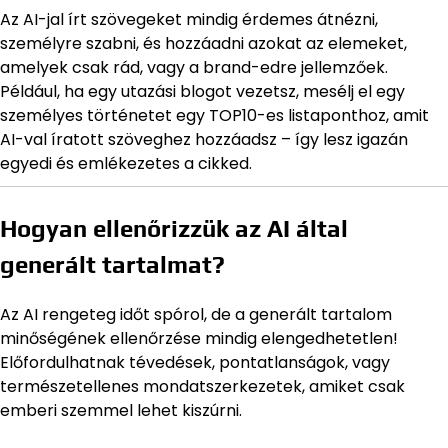
Az AI-jal írt szövegeket mindig érdemes átnézni,
személyre szabni, és hozzáadni azokat az elemeket,
amelyek csak rád, vagy a brand-edre jellemzőek.
Például, ha egy utazási blogot vezetsz, mesélj el egy
személyes történetet egy TOP10-es listaponthoz, amit
AI-val íratott szöveghez hozzáadsz – így lesz igazán
egyedi és emlékezetes a cikked.
Hogyan ellenőrizzük az AI által
generált tartalmat?
Az AI rengeteg időt spórol, de a generált tartalom
minőségének ellenőrzése mindig elengedhetetlen!
Előfordulhatnak tévedések, pontatlanságok, vagy
természetellenes mondatszerkezetek, amiket csak
emberi szemmel lehet kiszúrni.