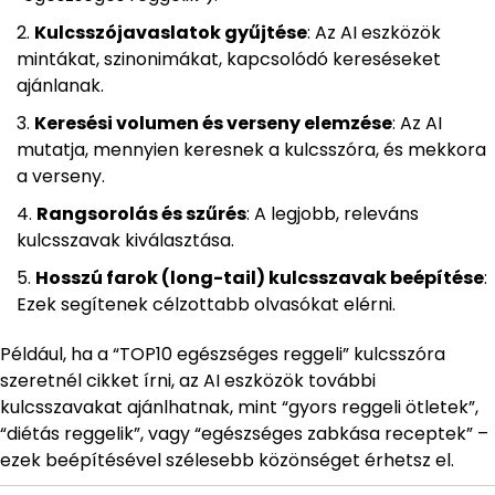
Kulcsszójavaslatok gyűjtése
: Az AI eszközök
mintákat, szinonimákat, kapcsolódó kereséseket
ajánlanak.
Keresési volumen és verseny elemzése
: Az AI
mutatja, mennyien keresnek a kulcsszóra, és mekkora
a verseny.
Rangsorolás és szűrés
: A legjobb, releváns
kulcsszavak kiválasztása.
Hosszú farok (long-tail) kulcsszavak beépítése
:
Ezek segítenek célzottabb olvasókat elérni.
Például, ha a “TOP10 egészséges reggeli” kulcsszóra
szeretnél cikket írni, az AI eszközök további
kulcsszavakat ajánlhatnak, mint “gyors reggeli ötletek”,
“diétás reggelik”, vagy “egészséges zabkása receptek” –
ezek beépítésével szélesebb közönséget érhetsz el.