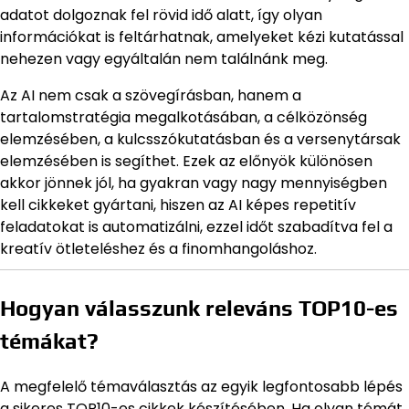
adatot dolgoznak fel rövid idő alatt, így olyan
információkat is feltárhatnak, amelyeket kézi kutatással
nehezen vagy egyáltalán nem találnánk meg.
Az AI nem csak a szövegírásban, hanem a
tartalomstratégia megalkotásában, a célközönség
elemzésében, a kulcsszókutatásban és a versenytársak
elemzésében is segíthet. Ezek az előnyök különösen
akkor jönnek jól, ha gyakran vagy nagy mennyiségben
kell cikkeket gyártani, hiszen az AI képes repetitív
feladatokat is automatizálni, ezzel időt szabadítva fel a
kreatív ötleteléshez és a finomhangoláshoz.
Hogyan válasszunk releváns TOP10-es
témákat?
A megfelelő témaválasztás az egyik legfontosabb lépés
a sikeres TOP10-es cikkek készítésében. Ha olyan témát