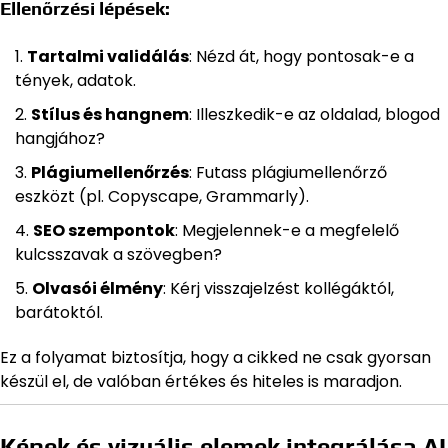
Ellenőrzési lépések:
Tartalmi validálás
: Nézd át, hogy pontosak-e a
tények, adatok.
Stílus és hangnem
: Illeszkedik-e az oldalad, blogod
hangjához?
Plágiumellenőrzés
: Futass plágiumellenőrző
eszközt (pl. Copyscape, Grammarly).
SEO szempontok
: Megjelennek-e a megfelelő
kulcsszavak a szövegben?
Olvasói élmény
: Kérj visszajelzést kollégáktól,
barátoktól.
Ez a folyamat biztosítja, hogy a cikked ne csak gyorsan
készül el, de valóban értékes és hiteles is maradjon.
Képek és vizuális elemek integrálása AI