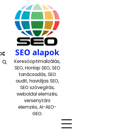
Skip
to
content
SEO alapok
Keresőoptimalizálás,
SEO, Honlap SEO, SEO
tanácsadás, SEO
audit, havidíjas SEO,
SEO szövegírás,
weboldal elemzés,
versenytárs
elemzés, AI-AEO-
GEO.