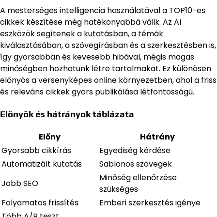
A mesterséges intelligencia használatával a TOP10-es
cikkek készítése még hatékonyabbá válik. Az AI
eszközök segítenek a kutatásban, a témák
kiválasztásában, a szövegírásban és a szerkesztésben is,
így gyorsabban és kevesebb hibával, mégis magas
minőségben hozhatunk létre tartalmakat. Ez különösen
előnyös a versenyképes online környezetben, ahol a friss
és releváns cikkek gyors publikálása létfontosságú.
Előnyök és hátrányok táblázata
Előny
Hátrány
Gyorsabb cikkírás
Egyediség kérdése
Automatizált kutatás
Sablonos szövegek
Minőség ellenőrzése
Jobb SEO
szükséges
Folyamatos frissítés
Emberi szerkesztés igénye
Több A/B teszt