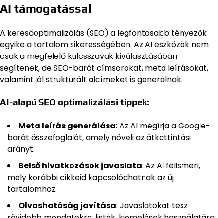
AI támogatással
A keresőoptimalizálás (SEO) a legfontosabb tényezők
egyike a tartalom sikerességében. Az AI eszközök nem
csak a megfelelő kulcsszavak kiválasztásában
segítenek, de SEO-barát címsorokat, meta leírásokat,
valamint jól strukturált alcímeket is generálnak.
AI-alapú SEO optimalizálási tippek:
Meta leírás generálása
: Az AI megírja a Google-
barát összefoglalót, amely növeli az átkattintási
arányt.
Belső hivatkozások javaslata
: Az AI felismeri,
mely korábbi cikkeid kapcsolódhatnak az új
tartalomhoz.
Olvashatóság javítása
: Javaslatokat tesz
rövidebb mondatokra, listák, kiemelések használatára.