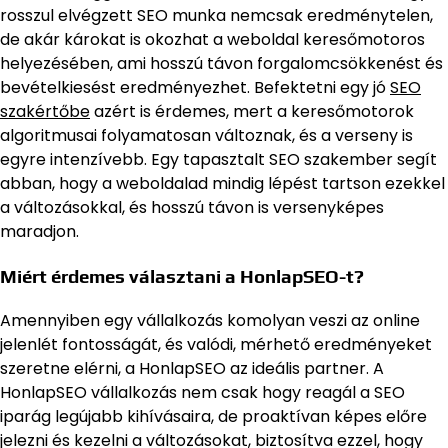
rosszul elvégzett SEO munka nemcsak eredménytelen,
de akár károkat is okozhat a weboldal keresőmotoros
helyezésében, ami hosszú távon forgalomcsökkenést és
bevételkiesést eredményezhet. Befektetni egy jó
SEO
szakértőbe
azért is érdemes, mert a keresőmotorok
algoritmusai folyamatosan változnak, és a verseny is
egyre intenzívebb. Egy tapasztalt SEO szakember segít
abban, hogy a weboldalad mindig lépést tartson ezekkel
a változásokkal, és hosszú távon is versenyképes
maradjon.
Miért érdemes választani a HonlapSEO-t?
Amennyiben egy vállalkozás komolyan veszi az online
jelenlét fontosságát, és valódi, mérhető eredményeket
szeretne elérni, a HonlapSEO az ideális partner. A
HonlapSEO vállalkozás nem csak hogy reagál a SEO
iparág legújabb kihívásaira, de proaktívan képes előre
jelezni és kezelni a változásokat, biztosítva ezzel, hogy