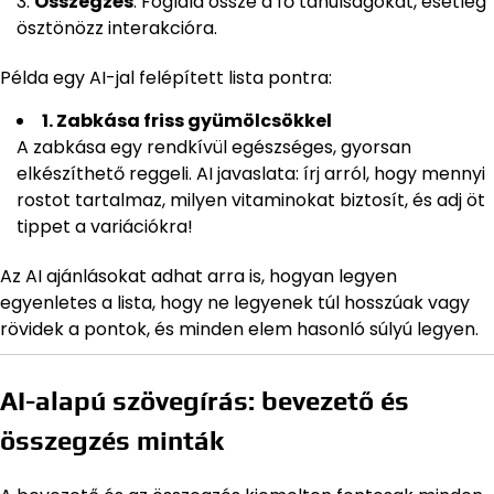
Összegzés
: Foglald össze a fő tanulságokat, esetleg
ösztönözz interakcióra.
Példa egy AI-jal felépített lista pontra:
1. Zabkása friss gyümölcsökkel
A zabkása egy rendkívül egészséges, gyorsan
elkészíthető reggeli. AI javaslata: írj arról, hogy mennyi
rostot tartalmaz, milyen vitaminokat biztosít, és adj öt
tippet a variációkra!
Az AI ajánlásokat adhat arra is, hogyan legyen
egyenletes a lista, hogy ne legyenek túl hosszúak vagy
rövidek a pontok, és minden elem hasonló súlyú legyen.
AI-alapú szövegírás: bevezető és
összegzés minták