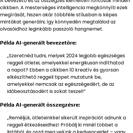
A bevezető és az összegzés kiemelten fontosak minden
cikkben. A mesterséges intelligencia megkönnyíti ezek
megírását, hiszen akár többféle stílusban is képes
mintákat generálni, így könnyedén megtalálod az
olvasóidhoz leginkább passzoló hangnemet.
Példa AI-generált bevezetőre:
„Szeretnéd tudni, melyek 2024 legjobb egészséges
reggeli ötletei, amelyekkel energikusan indíthatod
a napot? Ebben a cikkben 10 kreatív és gyorsan
elkészíthető reggeli tippet mutatunk be,
amelyekkel nemcsak az egészségedért, de az
időbeosztásodért is sokat teszel!”
Példa AI-generált összegzésre:
„Reméljük, ötleteinkkel sikerült inspirációt adnunk a
reggeli étkezéseidhez! Próbálj ki minél többet a
listából, és oszd meg velünk a kedvenceidet – vagy