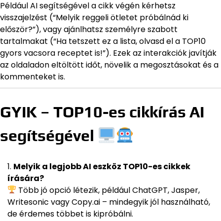
Például AI segítségével a cikk végén kérhetsz
visszajelzést (“Melyik reggeli ötletet próbálnád ki
először?”), vagy ajánlhatsz személyre szabott
tartalmakat (“Ha tetszett ez a lista, olvasd el a TOP10
gyors vacsora receptet is!”). Ezek az interakciók javítják
az oldaladon eltöltött időt, növelik a megosztásokat és a
kommenteket is.
GYIK – TOP10-es cikkírás AI
segítségével
Melyik a legjobb AI eszköz TOP10-es cikkek
írására?
Több jó opció létezik, például ChatGPT, Jasper,
Writesonic vagy Copy.ai – mindegyik jól használható,
de érdemes többet is kipróbálni.