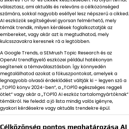
választasz, ami aktuális és releváns a célközönséged
számára, sokkal nagyobb eséllyel lesz népszerű a cikked.
AI eszközök segítségével gyorsan felmérhető, mely
témák trendik, milyen kérdések foglalkoztatják az
embereket, vagy akár azt is megtudhatod, mely
kulcsszavakra keresnek rá a legtöbben.
A Google Trends, a SEMrush Topic Research és az
OpenAI trendfigyelő eszközei például hatékonyan
segítenek a témaválasztásban. Így könnyedén
megtalálhatod azokat a fókuszpontokat, amelyek a
legnagyobb olvasói érdeklődést váltják ki – legyen szó a
„TOP10 könyv 2024-ben”, a „TOP10 egészséges reggeli
ötlet” vagy akár a „TOP10 AI eszköz tartalomgyártóknak”
témákról. Ne feledd: a jó lista mindig valós igényre,
gyakori kérdésekre vagy aktuális trendekre épül.
Célközönség pontos meghatározása AI