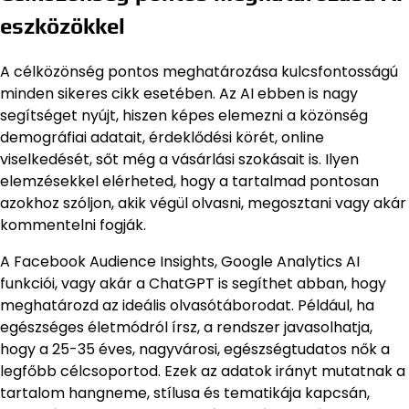
eszközökkel
A célközönség pontos meghatározása kulcsfontosságú
minden sikeres cikk esetében. Az AI ebben is nagy
segítséget nyújt, hiszen képes elemezni a közönség
demográfiai adatait, érdeklődési körét, online
viselkedését, sőt még a vásárlási szokásait is. Ilyen
elemzésekkel elérheted, hogy a tartalmad pontosan
azokhoz szóljon, akik végül olvasni, megosztani vagy akár
kommentelni fogják.
A Facebook Audience Insights, Google Analytics AI
funkciói, vagy akár a ChatGPT is segíthet abban, hogy
meghatározd az ideális olvasótáborodat. Például, ha
egészséges életmódról írsz, a rendszer javasolhatja,
hogy a 25-35 éves, nagyvárosi, egészségtudatos nők a
legfőbb célcsoportod. Ezek az adatok irányt mutatnak a
tartalom hangneme, stílusa és tematikája kapcsán,