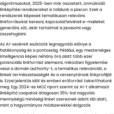
algoritmusokat, 2025-ben már összetett, önműködő
linképítési rendszereket is találunk a piacon. Ezek a
rendszerek képesek tematikusan releváns
linkforrásokat keresni, kapcsolatfelvételi e-maileket
generálni, sőt, akár tartalmat is javasolni vagy
összefoglalni.
Az AI-vezérelt eszközök legnagyobb előnye a
hatékonyság és a pontosság. Például, egy mesterséges
intelligencia képes néhány óra alatt több ezer
potenciális linkforrást elemezni, miközben figyelembe
veszi a domain authority-t, a tematikus relevanciát, a
linkek természetességét és a versenytársak linkprofilját
is. Ezzel jelentős időt és emberi erőforrást takaríthatunk
meg. Egy 2024-es MOZ riport szerint az AI-t alkalmazó
linképítő csapatok átlagosan 35%-kal nagyobb
mennyiségű minőségi linket szereznek adott idő alatt,
mint a hagyományos módszerekkel dolgozók.