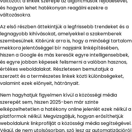
változott a linkek szerepe az algoritmusok fejlődésével,
és hogyan lehet hatékonyan reagálni ezekre a
változásokra.
Az első részben áttekintjük a legfrissebb trendeket és a
legnagyobb kihívásokat, amelyekkel a szakemberek
szembesülnek. Kitérünk arra is, hogy a minőségi tartalom
mekkora jelentőséggel bír napjaink linképítésében,
hiszen a Google és más keresők egyre intelligensebbek,
és egyre jobban képesek felismerni a valóban hasznos,
értékes weboldalakat. Részletesen bemutatjuk a
szerzett és a természetes linkek közti különbségeket,
valamint ezek előnyeit, hátrányait.
Nem hagyhatjuk figyelmen kívül a közösségi média
szerepét sem, hiszen 2025-ben már szinte
elképzelhetetlen a hatékony online jelenlét ezek nélkül a
platformok nélkül. Megvizsgáljuk, hogyan erősíthetjük
weboldalunk linkprofilját a közösségi média segítségével.
Végül, de nem utolsósorban, szó lesz az automatizációról