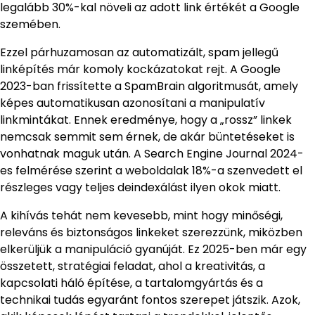
legalább 30%-kal növeli az adott link értékét a Google
szemében.
Ezzel párhuzamosan az automatizált, spam jellegű
linképítés már komoly kockázatokat rejt. A Google
2023-ban frissítette a SpamBrain algoritmusát, amely
képes automatikusan azonosítani a manipulatív
linkmintákat. Ennek eredménye, hogy a „rossz” linkek
nemcsak semmit sem érnek, de akár büntetéseket is
vonhatnak maguk után. A Search Engine Journal 2024-
es felmérése szerint a weboldalak 18%-a szenvedett el
részleges vagy teljes deindexálást ilyen okok miatt.
A kihívás tehát nem kevesebb, mint hogy minőségi,
releváns és biztonságos linkeket szerezzünk, miközben
elkerüljük a manipuláció gyanúját. Ez 2025-ben már egy
összetett, stratégiai feladat, ahol a kreativitás, a
kapcsolati háló építése, a tartalomgyártás és a
technikai tudás egyaránt fontos szerepet játszik. Azok,