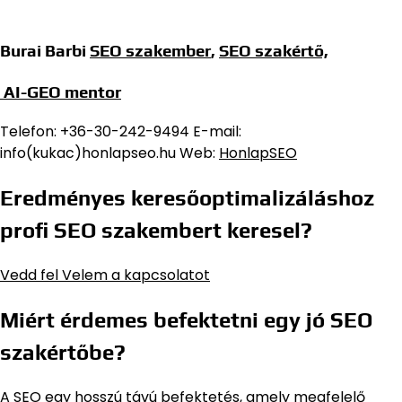
Burai Barbi
SEO szakember
,
SEO szakértő,
AI-GEO mentor
Telefon: +36-30-242-9494 E-mail:
info(kukac)honlapseo.hu Web:
HonlapSEO
Eredményes keresőoptimalizáláshoz
profi SEO szakembert keresel?
Vedd fel Velem a kapcsolatot
Miért érdemes befektetni egy jó SEO
szakértőbe?
A
SEO egy hosszú távú befektetés
, amely megfelelő