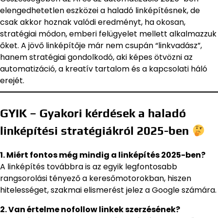
elengedhetetlen eszközei a haladó linképítésnek, de
csak akkor hoznak valódi eredményt, ha okosan,
stratégiai módon, emberi felügyelet mellett alkalmazzuk
őket. A jövő linképítője már nem csupán “linkvadász”,
hanem stratégiai gondolkodó, aki képes ötvözni az
automatizáció, a kreatív tartalom és a kapcsolati háló
erejét.
GYIK – Gyakori kérdések a haladó
linképítési stratégiákról 2025-ben
1. Miért fontos még mindig a linképítés 2025-ben?
A linképítés továbbra is az egyik legfontosabb
rangsorolási tényező a keresőmotorokban, hiszen
hitelességet, szakmai elismerést jelez a Google számára.
2. Van értelme nofollow linkek szerzésének?