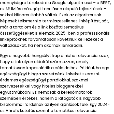
mennyiségre törekedni: a Google algoritmusai – a BERT,
az MUM és más, gépi tanuláson alapuló fejlesztések –
sokkal kifinomultabbá váltak. Ezek az algoritmusok
képesek felismerni a természetellenes linképítést, sőt,
már a tartalom és a link közötti tematikus
összefüggéseket is elemzik. 2025-ben a professzionális
linképítőknek folyamatosan követniük kell ezeket a
változásokat, ha nem akarnak lemaradni.
Egyre nagyobb hangsúlyt kap a niche relevancia: azaz,
hogy a link olyan oldalról származzon, amely
tematikusan kapcsolódik a céloldalhoz. Például, ha egy
egészségügyi blogra szeretnénk linkeket szerezni,
érdemes egészségügyi portálokkal, szakmai
szervezetekkel vagy hiteles bloggerekkel
együttműködni. Ez nemcsak a keresőmotorok
szemében értékes, hanem a látogatók is nagyobb
bizalommal fordulnak az ilyen ajánlások felé. Egy 2024-
es Ahrefs kutatás szerint a tematikus relevancia