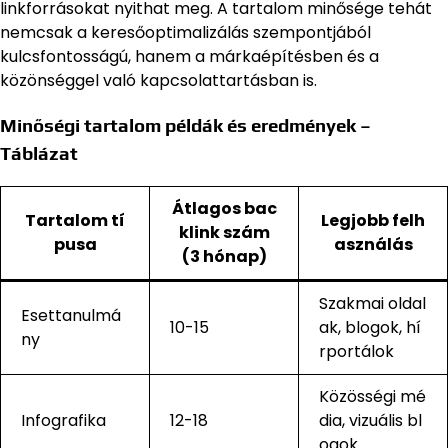
linkforrásokat nyithat meg. A tartalom minősége tehát
nemcsak a keresőoptimalizálás szempontjából
kulcsfontosságú, hanem a márkaépítésben és a
közönséggel való kapcsolattartásban is.
Minőségi tartalom példák és eredmények –
Táblázat
Átlagos bac
Tartalom tí
Legjobb felh
klink szám
pusa
asználás
(3 hónap)
Szakmai oldal
Esettanulmá
10-15
ak, blogok, hí
ny
rportálok
Közösségi mé
Infografika
12-18
dia, vizuális bl
ogok