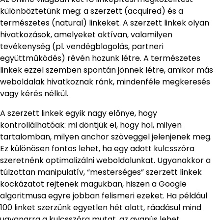
különböztetünk meg: a szerzett (acquired) és a
természetes (natural) linkeket. A szerzett linkek olyan
hivatkozások, amelyeket aktívan, valamilyen
tevékenység (pl. vendégblogolás, partneri
együttműködés) révén hozunk létre. A természetes
linkek ezzel szemben spontán jönnek létre, amikor más
weboldalak hivatkoznak ránk, mindenféle megkeresés
vagy kérés nélkül.
A szerzett linkek egyik nagy előnye, hogy
kontrollálhatóak: mi döntjük el, hogy hol, milyen
tartalomban, milyen anchor szöveggel jelenjenek meg.
Ez különösen fontos lehet, ha egy adott kulcsszóra
szeretnénk optimalizálni weboldalunkat. Ugyanakkor a
túlzottan manipulatív, “mesterséges” szerzett linkek
kockázatot rejtenek magukban, hiszen a Google
algoritmusa egyre jobban felismeri ezeket. Ha például
100 linket szerzünk egyetlen hét alatt, ráadásul mind
ugyanarra a kulcsszóra mutat, az gyanús lehet.