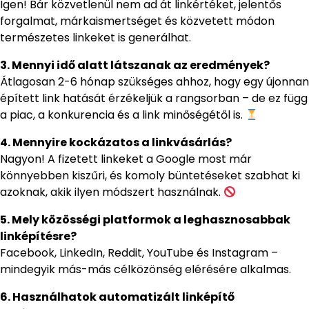
Igen! Bár közvetlenül nem ad át linkértéket, jelentős
forgalmat, márkaismertséget és közvetett módon
természetes linkeket is generálhat.
3. Mennyi idő alatt látszanak az eredmények?
Átlagosan 2-6 hónap szükséges ahhoz, hogy egy újonnan
épített link hatását érzékeljük a rangsorban – de ez függ
a piac, a konkurencia és a link minőségétől is.
4. Mennyire kockázatos a linkvásárlás?
Nagyon! A fizetett linkeket a Google most már
könnyebben kiszűri, és komoly büntetéseket szabhat ki
azoknak, akik ilyen módszert használnak.
5. Mely közösségi platformok a leghasznosabbak
linképítésre?
Facebook, LinkedIn, Reddit, YouTube és Instagram –
mindegyik más-más célközönség elérésére alkalmas.
6. Használhatok automatizált linképítő