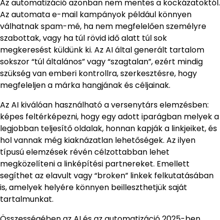
Az automatizáció azonban nem mentes a kockázatoktól.
Az automata e-mail kampányok például könnyen
válhatnak spam-mé, ha nem megfelelően személyre
szabottak, vagy ha túl rövid idő alatt túl sok
megkeresést küldünk ki. Az AI által generált tartalom
sokszor “túl általános” vagy “szagtalan”, ezért mindig
szükség van emberi kontrollra, szerkesztésre, hogy
megfeleljen a márka hangjának és céljainak.
Az AI kiválóan használható a versenytárs elemzésben:
képes feltérképezni, hogy egy adott iparágban melyek a
legjobban teljesítő oldalak, honnan kapják a linkjeiket, és
hol vannak még kiaknázatlan lehetőségek. Az ilyen
típusú elemzések révén célzottabban lehet
megközelíteni a linképítési partnereket. Emellett
segíthet az elavult vagy “broken” linkek felkutatásában
is, amelyek helyére könnyen beilleszthetjük saját
tartalmunkat.
Összességében az AI és az automatizáció 2025-ben