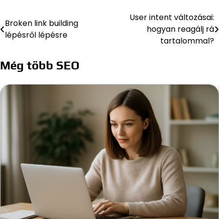
User intent változásai:
Bejegyzés
Broken link building
hogyan reagálj rá
lépésről lépésre
navigáció
tartalommal?
Még több SEO