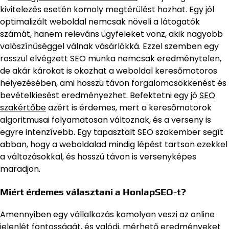
kivitelezés esetén komoly megtérülést hozhat. Egy jól
optimalizált weboldal nemcsak növeli a látogatók
számát, hanem releváns ügyfeleket vonz, akik nagyobb
valószínűséggel válnak vásárlókká. Ezzel szemben egy
rosszul elvégzett SEO munka nemcsak eredménytelen,
de akár károkat is okozhat a weboldal keresőmotoros
helyezésében, ami hosszú távon forgalomcsökkenést és
bevételkiesést eredményezhet. Befektetni egy jó
SEO
szakértőbe
azért is érdemes, mert a keresőmotorok
algoritmusai folyamatosan változnak, és a verseny is
egyre intenzívebb. Egy tapasztalt SEO szakember segít
abban, hogy a weboldalad mindig lépést tartson ezekkel
a változásokkal, és hosszú távon is versenyképes
maradjon.
Miért érdemes választani a HonlapSEO-t?
Amennyiben egy vállalkozás komolyan veszi az online
jelenlét fontosságát, és valódi, mérhető eredményeket