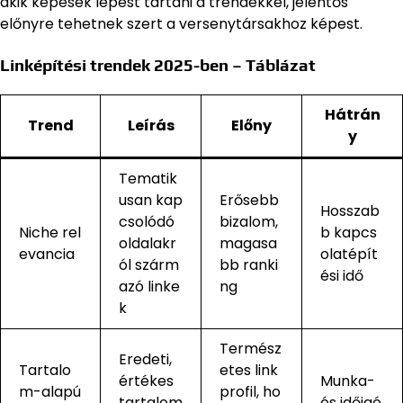
akik képesek lépést tartani a trendekkel, jelentős
előnyre tehetnek szert a versenytársakhoz képest.
Linképítési trendek 2025-ben – Táblázat
Hátrán
Trend
Leírás
Előny
y
Tematik
usan kap
Erősebb
Hosszab
csolódó
bizalom,
Niche rel
b kapcs
oldalakr
magasa
evancia
olatépít
ól szárm
bb ranki
ési idő
azó linke
ng
k
Termész
Eredeti,
Tartalo
etes link
értékes
Munka-
m-alapú
profil, ho
tartalom
és időigé