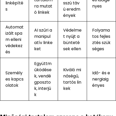
linképíté
sszú táv
ra mutat
nyes
s
ú eredm
ó linkek
ények
Automat
AI szűri a
Védelme
Folyama
izált spa
manipul
t nyújt a
tos fejles
m elleni
atív linke
bünteté
ztés szük
védekez
ket
sek ellen
séges
és
Együttm
űködése
Kiváló mi
Személy
Idő- és e
k, vendé
nőségű,
es kapcs
nergiaig
gposzto
tartós lin
olatok
ényes
k, interjú
kek
k