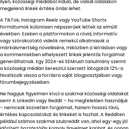
ilyen, közösségi médiából induló, de valódi oldalakon
megjelenő linkek értéke óriási lehet.
A TikTok, Instagram Reels vagy YouTube Shorts
formátumok különösen népszerűek lettek az elmúlt
években. Ezeken a platformokon a rövid, informatív
vagy szórakoztató videók remekül alkalmasak a
márkaismertség növelésére, miközben a leírásban vagy
a kommentekben elhelyezett linkek jelentős forgalmat
generálhatnak. Egy 2024-es SEMrush tanulmány szerint
a közösségi médián keresztül szerzett látogatók 12%-a
hivatkozik vissza a forrásra saját blogposztjaiban vagy
fórumbejegyzéseiben.
Ne hagyjuk figyelmen kívül a szakmai közösségi oldalakat
sem! A LinkedIn vagy Reddit – ha megfelelően használjuk
– nemcsak közvetlen forgalmat, hanem hosszú távú,
értékes kapcsolatokat és linkeket is hozhat. A Redditen
például számos szakmai szubreddit van, ahol egy-egy jól
időzített hozzászólás komoly figyelmet kaphat, és onnan