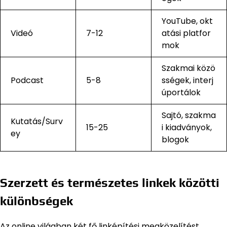
YouTube, okt
Videó
7-12
atási platfor
mok
Szakmai közö
Podcast
5-8
sségek, interj
úportálok
Sajtó, szakma
Kutatás/Surv
15-25
i kiadványok,
ey
blogok
Szerzett és természetes linkek közötti
különbségek
Az online világban két fő linképítési megközelítést