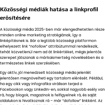
Közösségi médiák hatása a linkprofil
erősítésére
A közösségi média 2025-ben már elengedhetetlen része
minden online marketing stratégiának, így a
linképítésnek is. Bár a legtöbb közösségi platformon
elhelyezett link “nofollow” attribútummal rendelkezik,
tehát közvetlenül nem ad át linkértéket, mégis jelentős
szerepet játszanak a márkaismertség növelésében és a
természetes linkek szerzésében.
Egy aktív, jól menedzselt közösségi média jelenlét
jelentősen megnövelheti egy tartalom elérését. Például,
ha egy cikk vagy infografika virálisan terjed a
Facebookon vagy LinkedIn-en, sokkal nagyobb esély van
rá, hogy blogok, magazinok is felfigyelnek rá, és saját
oldalukon is hivatkoznak rá – már “dofollow” linkként. Az