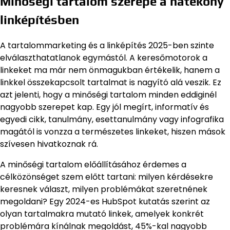
Minőségi tartalom szerepe a hatékony
linképítésben
A tartalommarketing és a linképítés 2025-ben szinte
elválaszthatatlanok egymástól. A keresőmotorok a
linkeket ma már nem önmagukban értékelik, hanem a
linkkel összekapcsolt tartalmat is nagyító alá veszik. Ez
azt jelenti, hogy a minőségi tartalom minden eddiginél
nagyobb szerepet kap. Egy jól megírt, informatív és
egyedi cikk, tanulmány, esettanulmány vagy infografika
magától is vonzza a természetes linkeket, hiszen mások
szívesen hivatkoznak rá.
A minőségi tartalom előállításához érdemes a
célközönséget szem előtt tartani: milyen kérdésekre
keresnek választ, milyen problémákat szeretnének
megoldani? Egy 2024-es HubSpot kutatás szerint az
olyan tartalmakra mutató linkek, amelyek konkrét
problémára kínálnak megoldást, 45%-kal nagyobb