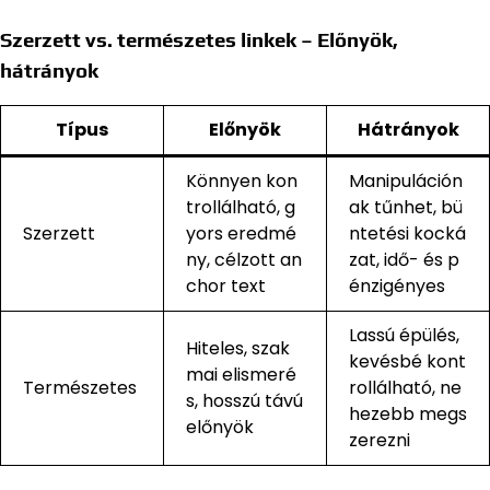
Szerzett vs. természetes linkek – Előnyök,
hátrányok
Típus
Előnyök
Hátrányok
Könnyen kon
Manipuláción
trollálható, g
ak tűnhet, bü
Szerzett
yors eredmé
ntetési kocká
ny, célzott an
zat, idő- és p
chor text
énzigényes
Lassú épülés,
Hiteles, szak
kevésbé kont
mai elismeré
Természetes
rollálható, ne
s, hosszú távú
hezebb megs
előnyök
zerezni