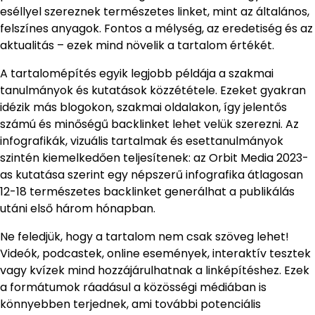
eséllyel szereznek természetes linket, mint az általános,
felszínes anyagok. Fontos a mélység, az eredetiség és az
aktualitás – ezek mind növelik a tartalom értékét.
A tartalomépítés egyik legjobb példája a szakmai
tanulmányok és kutatások közzététele. Ezeket gyakran
idézik más blogokon, szakmai oldalakon, így jelentős
számú és minőségű backlinket lehet velük szerezni. Az
infografikák, vizuális tartalmak és esettanulmányok
szintén kiemelkedően teljesítenek: az Orbit Media 2023-
as kutatása szerint egy népszerű infografika átlagosan
12-18 természetes backlinket generálhat a publikálás
utáni első három hónapban.
Ne feledjük, hogy a tartalom nem csak szöveg lehet!
Videók, podcastek, online események, interaktív tesztek
vagy kvízek mind hozzájárulhatnak a linképítéshez. Ezek
a formátumok ráadásul a közösségi médiában is
könnyebben terjednek, ami további potenciális