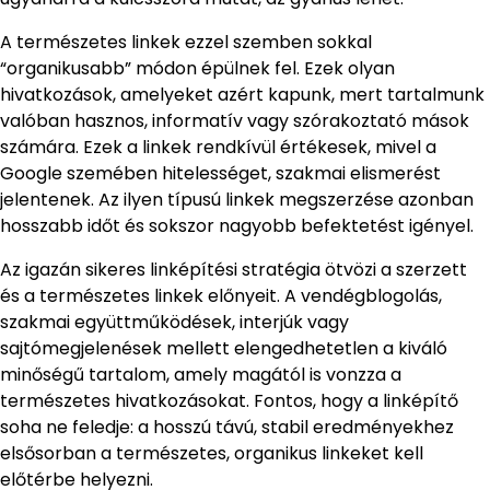
A természetes linkek ezzel szemben sokkal
“organikusabb” módon épülnek fel. Ezek olyan
hivatkozások, amelyeket azért kapunk, mert tartalmunk
valóban hasznos, informatív vagy szórakoztató mások
számára. Ezek a linkek rendkívül értékesek, mivel a
Google szemében hitelességet, szakmai elismerést
jelentenek. Az ilyen típusú linkek megszerzése azonban
hosszabb időt és sokszor nagyobb befektetést igényel.
Az igazán sikeres linképítési stratégia ötvözi a szerzett
és a természetes linkek előnyeit. A vendégblogolás,
szakmai együttműködések, interjúk vagy
sajtómegjelenések mellett elengedhetetlen a kiváló
minőségű tartalom, amely magától is vonzza a
természetes hivatkozásokat. Fontos, hogy a linképítő
soha ne feledje: a hosszú távú, stabil eredményekhez
elsősorban a természetes, organikus linkeket kell
előtérbe helyezni.