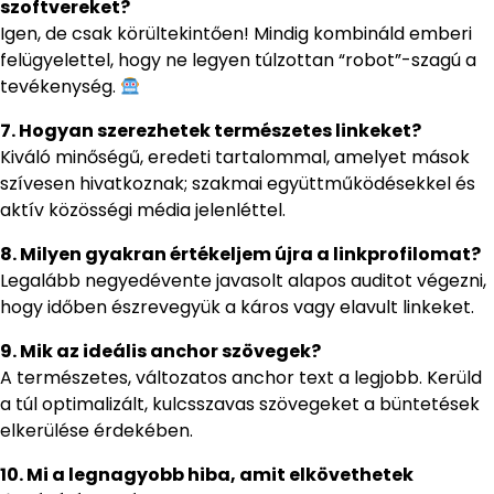
szoftvereket?
Igen, de csak körültekintően! Mindig kombináld emberi
felügyelettel, hogy ne legyen túlzottan “robot”-szagú a
tevékenység.
7. Hogyan szerezhetek természetes linkeket?
Kiváló minőségű, eredeti tartalommal, amelyet mások
szívesen hivatkoznak; szakmai együttműködésekkel és
aktív közösségi média jelenléttel.
8. Milyen gyakran értékeljem újra a linkprofilomat?
Legalább negyedévente javasolt alapos auditot végezni,
hogy időben észrevegyük a káros vagy elavult linkeket.
9. Mik az ideális anchor szövegek?
A természetes, változatos anchor text a legjobb. Kerüld
a túl optimalizált, kulcsszavas szövegeket a büntetések
elkerülése érdekében.
10. Mi a legnagyobb hiba, amit elkövethetek