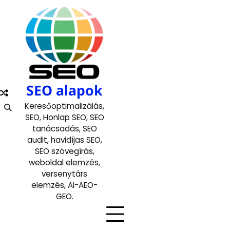
Skip
to
content
SEO alapok
Keresőoptimalizálás,
SEO, Honlap SEO, SEO
tanácsadás, SEO
audit, havidíjas SEO,
SEO szövegírás,
weboldal elemzés,
versenytárs
elemzés, AI-AEO-
GEO.