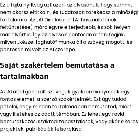
Ez a fajta nyíltság azt üzeni az olvasónak, hogy semmit
nem akarsz eltitkolni, és tudatosan törekedsz a minőségi
tartalomra. Az „AI Disclosure” (AI használatának
feltüntetése) mára egyre elterjedtebb, és sok helyen
már elvárt is. Így az olvasók pontosan érteni fogják,
milyen „kézzel fogható” munka áll a szöveg mögött, és
pontosan mi volt az AI szerepe.
Saját szakértelem bemutatása a
tartalmakban
Az AI által generált szövegek gyakran hiányolnak egy
fontos elemet: a szerző szakértelmét. Ezt úgy tudod
pótolni, hogy minden tartalmadban bemutatod, miért
vagy illetékes az adott témában. Ez lehet egy rövid
bemutatkozás, szakmai tapasztalatok, vagy akár sikeres
projektek, publikációk felsorolása.