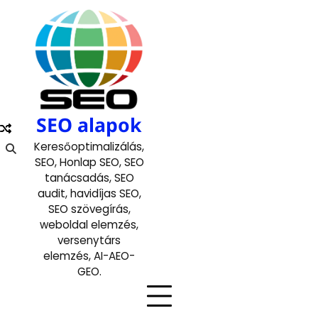
Skip
to
content
SEO alapok
Keresőoptimalizálás,
SEO, Honlap SEO, SEO
tanácsadás, SEO
audit, havidíjas SEO,
SEO szövegírás,
weboldal elemzés,
versenytárs
elemzés, AI-AEO-
GEO.