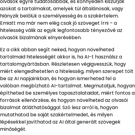
olvasók egyre tudatosabbak, és könnyedén kiszúrják
azokat a tartalmakat, amelyek túl általánosak, vagy
hiányzik belőlük a személyesség és a szakértelem.
Emiatt ma már nem elég csak jó szöveget írni – a
hitelesség válik az egyik legfontosabb tényezővé az
olvasók bizalmának elnyerésében.
Ez a cikk abban segít neked, hogyan növelheted
tartalmaid hitelességét akkor is, ha AI-t használsz a
tartalomgyártásban. Részletesen végigvesszük, hogy
miért elengedhetetlen a hitelesség, milyen szerepet tölt
be az AI napjainkban, és hogyan ismerheted fel a
valóban megbízható AI-tartalmat. Megmutatjuk, hogyan
építheted be személyes tapasztalataidat, miért fontos a
források ellenőrzése, és hogyan növelheted az olvasói
bizalmat átláthatósággal. Szó lesz arról is, hogyan
mutathatod be saját szakértelmedet, és milyen
lépésekkel javíthatod az AI által generált szövegek
minőségét.