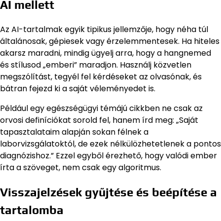
AI mellett
Az AI-tartalmak egyik tipikus jellemzője, hogy néha túl
általánosak, gépiesek vagy érzelemmentesek. Ha hiteles
akarsz maradni, mindig ügyelj arra, hogy a hangnemed
és stílusod „emberi” maradjon. Használj közvetlen
megszólítást, tegyél fel kérdéseket az olvasónak, és
bátran fejezd ki a saját véleményedet is.
Például egy egészségügyi témájú cikkben ne csak az
orvosi definíciókat sorold fel, hanem írd meg: „Saját
tapasztalataim alapján sokan félnek a
laborvizsgálatoktól, de ezek nélkülözhetetlenek a pontos
diagnózishoz.” Ezzel egyből érezhető, hogy valódi ember
írta a szöveget, nem csak egy algoritmus.
Visszajelzések gyűjtése és beépítése a
tartalomba