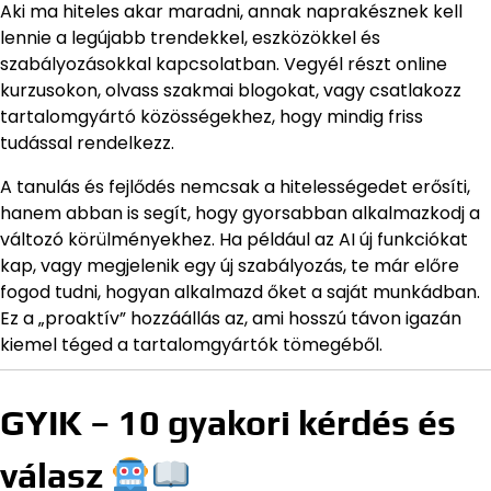
Aki ma hiteles akar maradni, annak naprakésznek kell
lennie a legújabb trendekkel, eszközökkel és
szabályozásokkal kapcsolatban. Vegyél részt online
kurzusokon, olvass szakmai blogokat, vagy csatlakozz
tartalomgyártó közösségekhez, hogy mindig friss
tudással rendelkezz.
A tanulás és fejlődés nemcsak a hitelességedet erősíti,
hanem abban is segít, hogy gyorsabban alkalmazkodj a
változó körülményekhez. Ha például az AI új funkciókat
kap, vagy megjelenik egy új szabályozás, te már előre
fogod tudni, hogyan alkalmazd őket a saját munkádban.
Ez a „proaktív” hozzáállás az, ami hosszú távon igazán
kiemel téged a tartalomgyártók tömegéből.
GYIK – 10 gyakori kérdés és
válasz