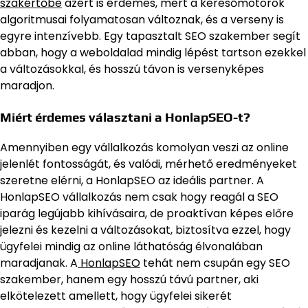
szakértőbe
azért is érdemes, mert a keresőmotorok
algoritmusai folyamatosan változnak, és a verseny is
egyre intenzívebb. Egy tapasztalt SEO szakember segít
abban, hogy a weboldalad mindig lépést tartson ezekkel
a változásokkal, és hosszú távon is versenyképes
maradjon.
Miért érdemes választani a HonlapSEO-t?
Amennyiben egy vállalkozás komolyan veszi az online
jelenlét fontosságát, és valódi, mérhető eredményeket
szeretne elérni, a HonlapSEO az ideális partner. A
HonlapSEO vállalkozás nem csak hogy reagál a SEO
iparág legújabb kihívásaira, de proaktívan képes előre
jelezni és kezelni a változásokat, biztosítva ezzel, hogy
ügyfelei mindig az online láthatóság élvonalában
maradjanak. A
HonlapSEO
tehát nem csupán egy SEO
szakember, hanem egy hosszú távú partner, aki
elkötelezett amellett, hogy ügyfelei sikerét