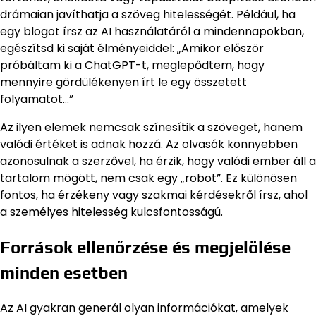
drámaian javíthatja a szöveg hitelességét. Például, ha
egy blogot írsz az AI használatáról a mindennapokban,
egészítsd ki saját élményeiddel: „Amikor először
próbáltam ki a ChatGPT-t, meglepődtem, hogy
mennyire gördülékenyen írt le egy összetett
folyamatot…”
Az ilyen elemek nemcsak színesítik a szöveget, hanem
valódi értéket is adnak hozzá. Az olvasók könnyebben
azonosulnak a szerzővel, ha érzik, hogy valódi ember áll a
tartalom mögött, nem csak egy „robot”. Ez különösen
fontos, ha érzékeny vagy szakmai kérdésekről írsz, ahol
a személyes hitelesség kulcsfontosságú.
Források ellenőrzése és megjelölése
minden esetben
Az AI gyakran generál olyan információkat, amelyek