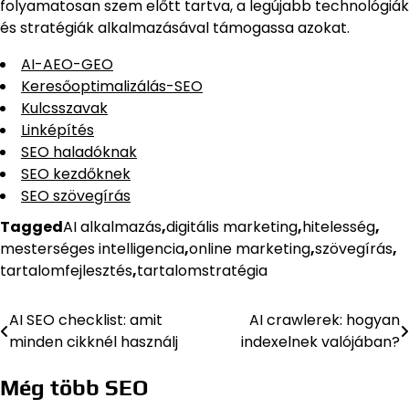
folyamatosan szem előtt tartva, a legújabb technológiák
és stratégiák alkalmazásával támogassa azokat.
AI-AEO-GEO
Keresőoptimalizálás-SEO
Kulcsszavak
Linképítés
SEO haladóknak
SEO kezdőknek
SEO szövegírás
Tagged
AI alkalmazás
,
digitális marketing
,
hitelesség
,
mesterséges intelligencia
,
online marketing
,
szövegírás
,
tartalomfejlesztés
,
tartalomstratégia
AI SEO checklist: amit
AI crawlerek: hogyan
Bejegyzés
minden cikknél használj
indexelnek valójában?
navigáció
Még több SEO