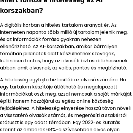
korszakban?
A digitális korban a hiteles tartalom aranyat ér. Az
interneten naponta több millió új tartalom jelenik meg,
és az információk forrása gyakran nehezen
ellenőrizhető. Az AI-korszakban, amikor bármilyen
témában pillanatok alatt készülhetnek szövegek,
különösen fontos, hogy az olvasók biztosak lehessenek
abban: amit olvasnak, az valós, pontos és megbízható.
A hitelesség egyfajta biztosíték az olvasó számára. Ha
egy tartalom készítője átlátható és megalapozott
információkat oszt meg, azzal nemcsak a saját márkáját
építi, hanem hozzájárul az egész online közösség
fejlődéséhez. A hitelesség elnyerése hosszú távon növeli
a visszatérő olvasók számát, és megerősíti a szakértői
státuszt is egy adott témában. Egy 2022-es kutatás
szerint az emberek 68%-a szívesebben olvas olyan