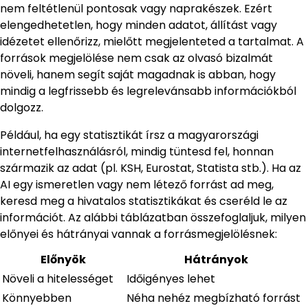
nem feltétlenül pontosak vagy naprakészek. Ezért
elengedhetetlen, hogy minden adatot, állítást vagy
idézetet ellenőrizz, mielőtt megjelenteted a tartalmat. A
források megjelölése nem csak az olvasó bizalmát
növeli, hanem segít saját magadnak is abban, hogy
mindig a legfrissebb és legrelevánsabb információkból
dolgozz.
Például, ha egy statisztikát írsz a magyarországi
internetfelhasználásról, mindig tüntesd fel, honnan
származik az adat (pl. KSH, Eurostat, Statista stb.). Ha az
AI egy ismeretlen vagy nem létező forrást ad meg,
keresd meg a hivatalos statisztikákat és cseréld le az
információt. Az alábbi táblázatban összefoglaljuk, milyen
előnyei és hátrányai vannak a forrásmegjelölésnek:
Előnyök
Hátrányok
Növeli a hitelességet
Időigényes lehet
Könnyebben
Néha nehéz megbízható forrást