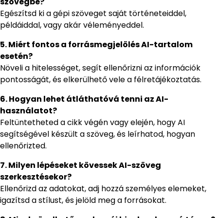
szövegbe?
Egészítsd ki a gépi szöveget saját történeteiddel,
példáiddal, vagy akár véleményeddel.
5. Miért fontos a forrásmegjelölés AI-tartalom
esetén?
Növeli a hitelességet, segít ellenőrizni az információk
pontosságát, és elkerülhető vele a félretájékoztatás.
6. Hogyan lehet átláthatóvá tenni az AI-
használatot?
Feltüntetheted a cikk végén vagy elején, hogy AI
segítségével készült a szöveg, és leírhatod, hogyan
ellenőrizted.
7. Milyen lépéseket kövessek AI-szöveg
szerkesztésekor?
Ellenőrizd az adatokat, adj hozzá személyes elemeket,
igazítsd a stílust, és jelöld meg a forrásokat.