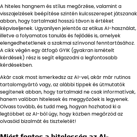
A hiteles hangnem és stílus megőrzése, valamint a
visszajelzések beépítése szintén kulcsszerepet játszanak
abban, hogy tartalmaid hosszú távon is értéket
képviseljenek. Ugyanilyen jelentős az etikus AI-használat,
illetve a folyamatos tanulás és fejlődés is, amelyek
elengedhetetlenek a szakmai színvonal fenntartásához.
A cikk végén egy átfogó GYIK (gyakran ismételt
kérdések) rész is segít eligazodni a legfontosabb
kérdésekben.
Akár csak most ismerkedsz az AI-vel, akár már rutinos
tartalomgyártó vagy, az alábbi tippek és útmutatók
segítenek abban, hogy tartalmaid ne csak informatívak,
hanem valóban hitelesek és meggyőzőek is legyenek.
Olvass tovább, és tudd meg, hogyan hozhatod ki a
legtöbbet az AI-ból úgy, hogy közben megőrzöd az
olvasóid bizalmát és tiszteletét!
Miért fontos a hitelesség az AI-