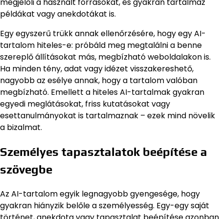
megjelöli a használt forrásokat, és gyakran tartalmaz
példákat vagy anekdotákat is.
Egy egyszerű trükk annak ellenőrzésére, hogy egy AI-
tartalom hiteles-e: próbáld meg megtalálni a benne
szereplő állításokat más, megbízható weboldalakon is.
Ha minden tény, adat vagy idézet visszakereshető,
nagyobb az esélye annak, hogy a tartalom valóban
megbízható. Emellett a hiteles AI-tartalmak gyakran
egyedi meglátásokat, friss kutatásokat vagy
esettanulmányokat is tartalmaznak – ezek mind növelik
a bizalmat.
Személyes tapasztalatok beépítése a
szövegbe
Az AI-tartalom egyik legnagyobb gyengesége, hogy
gyakran hiányzik belőle a személyesség. Egy-egy saját
történet, anekdota vagy tapasztalat beépítése azonban