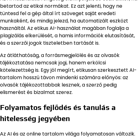
betartod az etikai normákat. Ez azt jelenti, hogy ne
tüntesd fel a gép által írt szöveget saját eredeti
munkaként, és mindig jelezd, ha automatizált eszközt
használtál. Az etikus AI-használat magában foglalja a
plagizálás elkerülését, a hamis információk elutasítását,
és a szerzői jogok tiszteletben tartását is.
Az átláthatóság, a forrásmegjelölés és az olvasók
tájékoztatása nemcsak jogi, hanem erkölcsi
kötelezettség is. Egy jól megírt, etikusan szerkesztett AI-
tartalom hosszú távon mindenki számára előnyös: az
olvasók tájékozottabbak lesznek, a szerző pedig
elismerést és bizalmat szerez.
Folyamatos fejlődés és tanulás a
hitelesség jegyében
Az AI és az online tartalom világa folyamatosan változik.