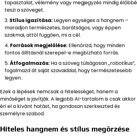
tapasztalat, vélemény vagy megjegyzés mindig élőbbé
teszi a szöveget.
Stílus igazítása:
Legyen egységes a hangnem –
maradjon természetes, barátságos, vagy éppen
szakmai, attól függően, mi a cél.
Források megjelölése:
Ellenőrizd, hogy minden
fontos állításnál szerepel-e megbízható forrás.
Átfogalmazás:
Ha a szöveg túlságosan „robotikus”,
fogalmazd át saját szavaiddal, hogy természetesebb
legyen.
Ezek a lépések nemcsak a hitelességet, hanem a
minőséget is javítják. A legjobb AI-tartalom is csak akkor
éri el a kívánt hatást, ha gondosan szerkeszted és
személyre szabod.
Hiteles hangnem és stílus megőrzése