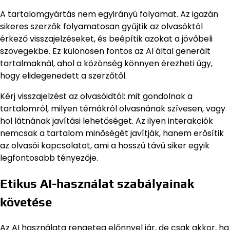
A tartalomgyártás nem egyirányú folyamat. Az igazán
sikeres szerzők folyamatosan gyűjtik az olvasóktól
érkező visszajelzéseket, és beépítik azokat a jövőbeli
szövegekbe. Ez különösen fontos az AI által generált
tartalmaknál, ahol a közönség könnyen érezheti úgy,
hogy elidegenedett a szerzőtől.
Kérj visszajelzést az olvasóidtól: mit gondolnak a
tartalomról, milyen témákról olvasnának szívesen, vagy
hol látnának javítási lehetőséget. Az ilyen interakciók
nemcsak a tartalom minőségét javítják, hanem erősítik
az olvasói kapcsolatot, ami a hosszú távú siker egyik
legfontosabb tényezője.
Etikus AI-használat szabályainak
követése
Az AI használata rengeteg előnnyel jár, de csak akkor, ha