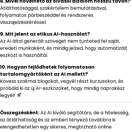
8. Mivel növelhető az olvasói bizalom hosszú távon?
Átláthatósággal, szakértelem bemutatásával,
folyamatos párbeszéddel és rendszeres
visszajelzéskéréssel.
9. Mit jelent az etikus AI-használat?
Az AI által generált szöveget nem tünteted fel saját,
eredeti munkaként, és mindig jelzed, hogy automatizált
eszközt is használtál.
10. Hogyan fejlődhetek folyamatosan
tartalomgyártóként az AI mellett?
Kövess szakmai blogokat, vegyél részt kurzusokon, és
próbáld ki az új AI-eszközöket, hogy mindig naprakész
legyél!
Összegzésként:
Az AI kiváló segítőtárs, de a hitelesség,
az átláthatóság és az emberi tényező továbbra is
elengedhetetlen egy sikeres, megbízható online