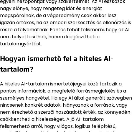
egyéni nézőpontját vagy szakértelmét. Az AI eszközök
nagy előnye, hogy rengeteg időt és energiát
megspórolnak, de a végeredmény csak akkor lesz
igazán értékes, ha az emberi szerkesztés és ellenőrzés is
része a folyamatnak. Fontos tehát felismerni, hogy az AI
nem helyettesítheti, hanem kiegészítheti a
tartalomgyártást.
Hogyan ismerhető fel a hiteles AI-
tartalom?
A hiteles AI-tartalom ismertetőjegyei közé tartozik a
pontos információk, a megfelelő forrásmegjelölés és a
személyes hangvétel. Ha egy AI által generált szövegben
nincsenek konkrét adatok, hiányoznak a források, vagy
nem érezhető a szerzői hozzáadott érték, az könnyedén
csökkentheti a hitelességet. A jó AI-tartalom
felismerhető arról, hogy világos, logikus felépítésű,