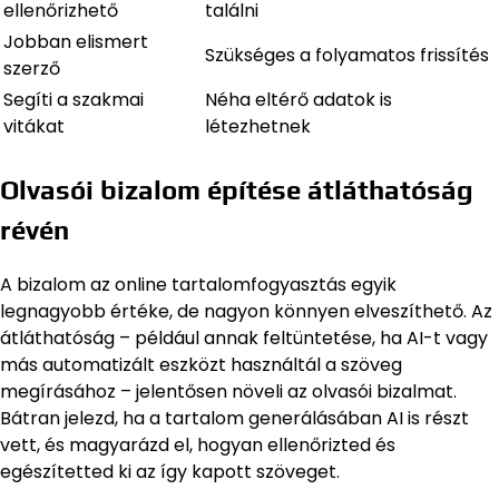
ellenőrizhető
találni
Jobban elismert
Szükséges a folyamatos frissítés
szerző
Segíti a szakmai
Néha eltérő adatok is
vitákat
létezhetnek
Olvasói bizalom építése átláthatóság
révén
A bizalom az online tartalomfogyasztás egyik
legnagyobb értéke, de nagyon könnyen elveszíthető. Az
átláthatóság – például annak feltüntetése, ha AI-t vagy
más automatizált eszközt használtál a szöveg
megírásához – jelentősen növeli az olvasói bizalmat.
Bátran jelezd, ha a tartalom generálásában AI is részt
vett, és magyarázd el, hogyan ellenőrizted és
egészítetted ki az így kapott szöveget.