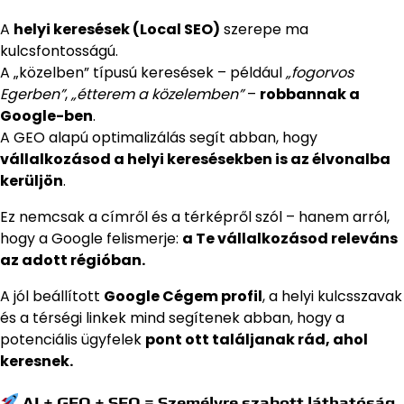
A
helyi keresések (Local SEO)
szerepe ma
kulcsfontosságú.
A „közelben” típusú keresések – például
„fogorvos
Egerben”
,
„étterem a közelemben”
–
robbannak a
Google-ben
.
A GEO alapú optimalizálás segít abban, hogy
vállalkozásod a helyi keresésekben is az élvonalba
kerüljön
.
Ez nemcsak a címről és a térképről szól – hanem arról,
hogy a Google felismerje:
a Te vállalkozásod releváns
az adott régióban.
A jól beállított
Google Cégem profil
, a helyi kulcsszavak
és a térségi linkek mind segítenek abban, hogy a
potenciális ügyfelek
pont ott találjanak rád, ahol
keresnek.
AI + GEO + SEO = Személyre szabott láthatóság