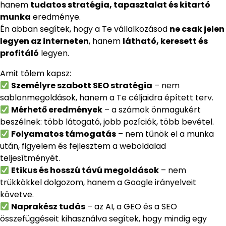
hanem
tudatos stratégia, tapasztalat és kitartó
munka
eredménye.
Én abban segítek, hogy a Te vállalkozásod
ne csak jelen
legyen az interneten
, hanem
látható, keresett és
profitáló
legyen.
Amit tőlem kapsz:
Személyre szabott SEO stratégia
– nem
sablonmegoldások, hanem a Te céljaidra épített terv.
Mérhető eredmények
– a számok önmagukért
beszélnek: több látogató, jobb pozíciók, több bevétel.
Folyamatos támogatás
– nem tűnök el a munka
után, figyelem és fejlesztem a weboldalad
teljesítményét.
Etikus és hosszú távú megoldások
– nem
trükkökkel dolgozom, hanem a Google irányelveit
követve.
Naprakész tudás
– az AI, a GEO és a SEO
összefüggéseit kihasználva segítek, hogy mindig egy