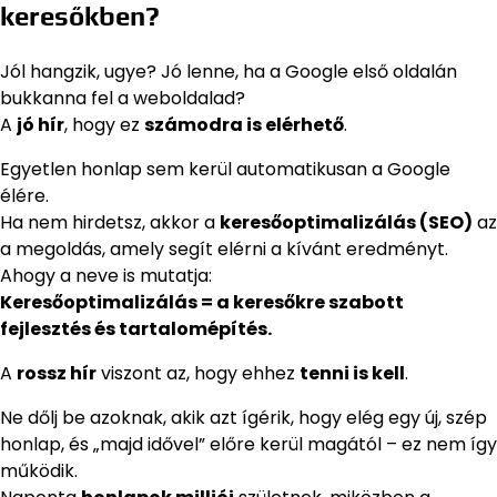
keresőkben?
Jól hangzik, ugye? Jó lenne, ha a Google első oldalán
bukkanna fel a weboldalad?
A
jó hír
, hogy ez
számodra is elérhető
.
Egyetlen honlap sem kerül automatikusan a Google
élére.
Ha nem hirdetsz, akkor a
keresőoptimalizálás (SEO)
az
a megoldás, amely segít elérni a kívánt eredményt.
Ahogy a neve is mutatja:
Keresőoptimalizálás = a keresőkre szabott
fejlesztés és tartalomépítés.
A
rossz hír
viszont az, hogy ehhez
tenni is kell
.
Ne dőlj be azoknak, akik azt ígérik, hogy elég egy új, szép
honlap, és „majd idővel” előre kerül magától – ez nem így
működik.