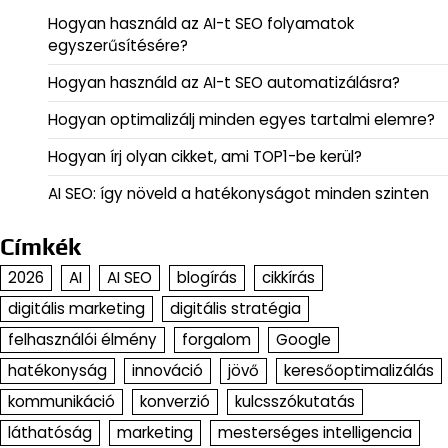
Hogyan használd az AI-t SEO folyamatok
egyszerűsítésére?
Hogyan használd az AI-t SEO automatizálásra?
Hogyan optimalizálj minden egyes tartalmi elemre?
Hogyan írj olyan cikket, ami TOP1-be kerül?
AI SEO: így növeld a hatékonyságot minden szinten
Címkék
2026
AI
AI SEO
blogírás
cikkírás
digitális marketing
digitális stratégia
felhasználói élmény
forgalom
Google
hatékonyság
innováció
jövő
keresőoptimalizálás
kommunikáció
konverzió
kulcsszókutatás
láthatóság
marketing
mesterséges intelligencia