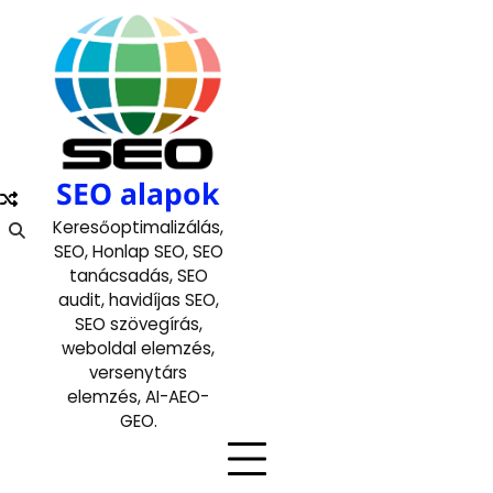
Skip
to
content
SEO alapok
Keresőoptimalizálás,
SEO, Honlap SEO, SEO
tanácsadás, SEO
audit, havidíjas SEO,
SEO szövegírás,
weboldal elemzés,
versenytárs
elemzés, AI-AEO-
GEO.