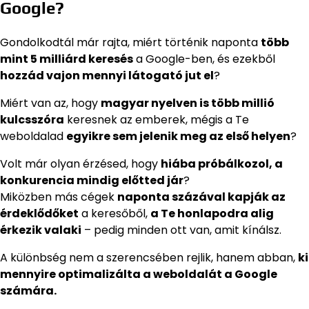
Google?
Gondolkodtál már rajta, miért történik naponta
több
mint 5 milliárd keresés
a Google-ben, és ezekből
hozzád vajon mennyi látogató jut el
?
Miért van az, hogy
magyar nyelven is több millió
kulcsszóra
keresnek az emberek, mégis a Te
weboldalad
egyikre sem jelenik meg az első helyen
?
Volt már olyan érzésed, hogy
hiába próbálkozol, a
konkurencia mindig előtted jár
?
Miközben más cégek
naponta százával kapják az
érdeklődőket
a keresőből,
a Te honlapodra alig
érkezik valaki
– pedig minden ott van, amit kínálsz.
A különbség nem a szerencsében rejlik, hanem abban,
ki
mennyire optimalizálta a weboldalát a Google
számára.