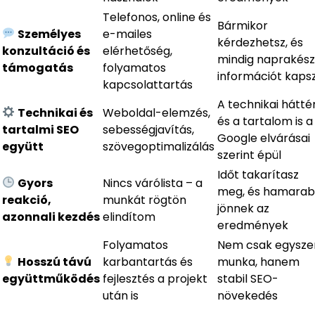
Telefonos, online és
Bármikor
Személyes
e-mailes
kérdezhetsz, és
konzultáció és
elérhetőség,
mindig naprakész
támogatás
folyamatos
információt kaps
kapcsolattartás
A technikai hátté
Technikai és
Weboldal-elemzés,
és a tartalom is a
tartalmi SEO
sebességjavítás,
Google elvárásai
együtt
szövegoptimalizálás
szerint épül
Időt takarítasz
Gyors
Nincs várólista – a
meg, és hamara
reakció,
munkát rögtön
jönnek az
azonnali kezdés
elindítom
eredmények
Folyamatos
Nem csak egyszer
Hosszú távú
karbantartás és
munka, hanem
együttműködés
fejlesztés a projekt
stabil SEO-
után is
növekedés