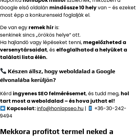
Naponta
honlapok milliói
születnek, miközben a
Google első oldalán
mindössze 10 hely
van – és ezeket
most épp a konkurenseid foglalják el.
De van egy
remek hír
is:
senkinek sincs „örökös helye” ott.
Ha hajlandó vagy lépéseket tenni,
megelőzheted a
versenytársaidat
, és
elfoglalhatod a helyüket a
találati lista élén.
Készen állsz, hogy weboldalad a Google
élvonalába kerüljön?
Kérd
ingyenes SEO felmérésemet
, és tudd meg,
hol
tart most a weboldalad – és hova juthat el!
Kapcsolat:
info@honlapseo.hu
|
+36-30-242-
9494
Mekkora profitot termel neked a