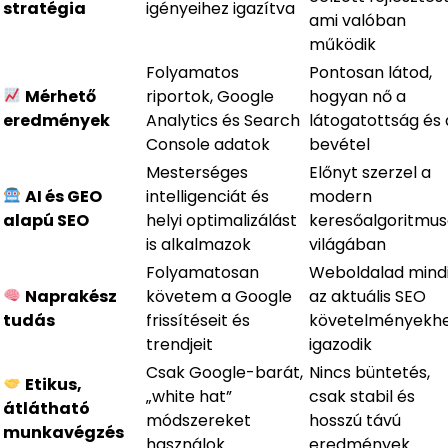
stratégia
igényeihez igazítva
ami valóban
működik
Folyamatos
Pontosan látod,
Mérhető
riportok, Google
hogyan nő a
eredmények
Analytics és Search
látogatottság és 
Console adatok
bevétel
Mesterséges
Előnyt szerzel a
AI és GEO
intelligenciát és
modern
alapú SEO
helyi optimalizálást
keresőalgoritmu
is alkalmazok
világában
Folyamatosan
Weboldalad mind
Naprakész
követem a Google
az aktuális SEO
tudás
frissítéseit és
követelményekh
trendjeit
igazodik
Csak Google-barát,
Nincs büntetés,
Etikus,
„white hat”
csak stabil és
átlátható
módszereket
hosszú távú
munkavégzés
használok
eredmények