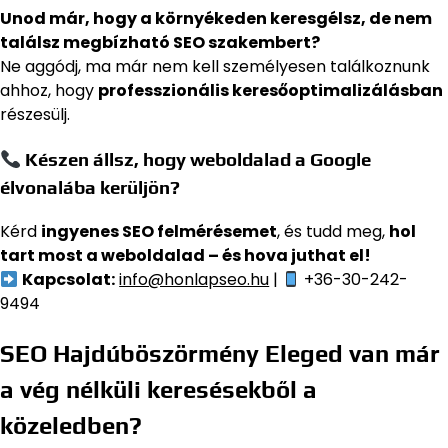
Unod már, hogy a környékeden keresgélsz, de nem
találsz megbízható SEO szakembert?
Ne aggódj, ma már nem kell személyesen találkoznunk
ahhoz, hogy
professzionális keresőoptimalizálásban
részesülj.
Készen állsz, hogy weboldalad a Google
élvonalába kerüljön?
Kérd
ingyenes SEO felmérésemet
, és tudd meg,
hol
tart most a weboldalad – és hova juthat el!
Kapcsolat:
info@honlapseo.hu
|
+36-30-242-
9494
SEO Hajdúböszörmény Eleged van már
a vég nélküli keresésekből a
közeledben?