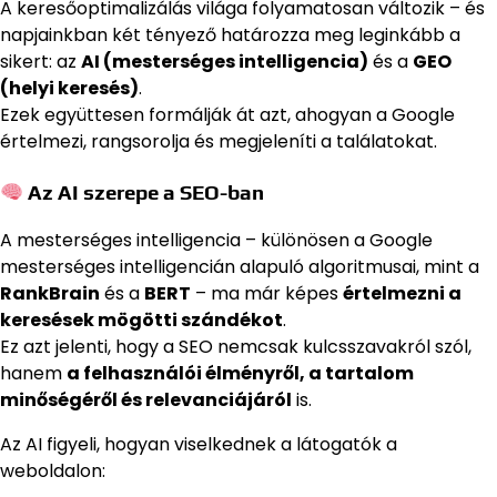
A keresőoptimalizálás világa folyamatosan változik – és
napjainkban két tényező határozza meg leginkább a
sikert: az
AI (mesterséges intelligencia)
és a
GEO
(helyi keresés)
.
Ezek együttesen formálják át azt, ahogyan a Google
értelmezi, rangsorolja és megjeleníti a találatokat.
Az AI szerepe a SEO-ban
A mesterséges intelligencia – különösen a Google
mesterséges intelligencián alapuló algoritmusai, mint a
RankBrain
és a
BERT
– ma már képes
értelmezni a
keresések mögötti szándékot
.
Ez azt jelenti, hogy a SEO nemcsak kulcsszavakról szól,
hanem
a felhasználói élményről, a tartalom
minőségéről és relevanciájáról
is.
Az AI figyeli, hogyan viselkednek a látogatók a
weboldalon: