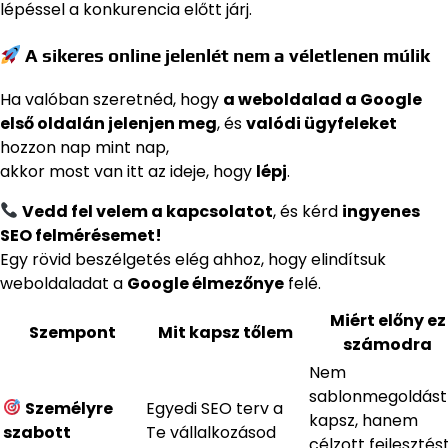
lépéssel a konkurencia előtt járj.
A sikeres online jelenlét nem a véletlenen múlik
Ha valóban szeretnéd, hogy
a weboldalad a Google
első oldalán jelenjen meg
, és
valódi ügyfeleket
hozzon nap mint nap,
akkor most van itt az ideje, hogy
lépj
.
Vedd fel velem a kapcsolatot
, és kérd
ingyenes
SEO felmérésemet!
Egy rövid beszélgetés elég ahhoz, hogy elindítsuk
weboldaladat a
Google élmezőnye
felé.
Miért előny ez
Szempont
Mit kapsz tőlem
számodra
Nem
sablonmegoldást
Személyre
Egyedi SEO terv a
kapsz, hanem
szabott
Te vállalkozásod
célzott fejlesztést