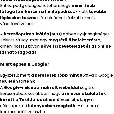
Ehhez pedig elengedhetetlen, hogy
minél több
látogató érkezzen a honlapodra
, akik ott
további
lépéseket tesznek
: érdeklődnek, feliratkoznak,
vásárlóvá válnak.
A
keresőoptimalizálás (SEO)
ebben nyújt segítséget.
Tekints rá úgy, mint egy
megtérülő befektetésre
,
amely hosszú távon
növeli a bevételedet és az online
láthatóságodat.
Miért éppen a Google?
Egyszerű: mert
a keresések több mint 95%-a
a Google
felületén történik.
A
Google-nek optimalizált weboldal
segíti a
keresőrobotokat abban, hogy
a releváns találatok
között a Te oldaladat is előre sorolják
, így a
célcsoportod
könnyebben megtalál
– és nem a
konkurenciát választja.