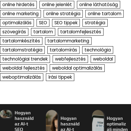
online hirdetés
online jelenlét
online láthatóság
online marketing
online stratégia
online tartalom
optimalizálás
SEO
SEO tippek
stratégia
szövegírás
tartalom
tartalomfejlesztés
tartalomkészítés
tartalommarketing
tartalomstratégia
tartalomírás
technológia
technológiai trendek
webfejlesztés
weboldal
weboldal fejlesztés
weboldal optimalizálás
weboptimalizálás
írási tippek
Hogyan
használd
Hogyan
Hogyan
az AI-t
használd
optimaliz
SEO
az AI-t
álj minden