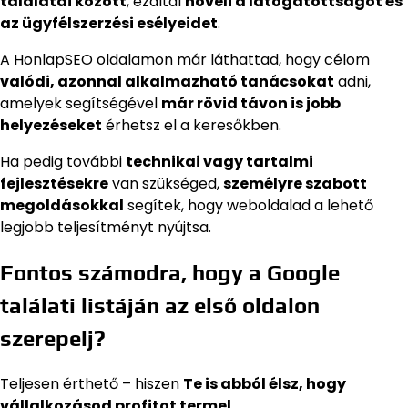
találatai között
, ezáltal
növeli a látogatottságot és
az ügyfélszerzési esélyeidet
.
A HonlapSEO oldalamon már láthattad, hogy célom
valódi, azonnal alkalmazható tanácsokat
adni,
amelyek segítségével
már rövid távon is jobb
helyezéseket
érhetsz el a keresőkben.
Ha pedig további
technikai vagy tartalmi
fejlesztésekre
van szükséged,
személyre szabott
megoldásokkal
segítek, hogy weboldalad a lehető
legjobb teljesítményt nyújtsa.
Fontos számodra, hogy a Google
találati listáján az első oldalon
szerepelj?
Teljesen érthető – hiszen
Te is abból élsz, hogy
vállalkozásod profitot termel.