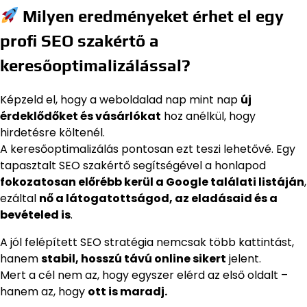
Milyen eredményeket érhet el egy
profi SEO szakértő a
keresőoptimalizálással?
Képzeld el, hogy a weboldalad nap mint nap
új
érdeklődőket és vásárlókat
hoz anélkül, hogy
hirdetésre költenél.
A keresőoptimalizálás pontosan ezt teszi lehetővé. Egy
tapasztalt SEO szakértő segítségével a honlapod
fokozatosan előrébb kerül a Google találati listáján
,
ezáltal
nő a látogatottságod, az eladásaid és a
bevételed is
.
A jól felépített SEO stratégia nemcsak több kattintást,
hanem
stabil, hosszú távú online sikert
jelent.
Mert a cél nem az, hogy egyszer elérd az első oldalt –
hanem az, hogy
ott is maradj.