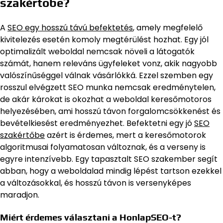
szakértőbe?
A
SEO egy hosszú távú befektetés
, amely megfelelő
kivitelezés esetén komoly megtérülést hozhat. Egy jól
optimalizált weboldal nemcsak növeli a látogatók
számát, hanem releváns ügyfeleket vonz, akik nagyobb
valószínűséggel válnak vásárlókká. Ezzel szemben egy
rosszul elvégzett SEO munka nemcsak eredménytelen,
de akár károkat is okozhat a weboldal keresőmotoros
helyezésében, ami hosszú távon forgalomcsökkenést és
bevételkiesést eredményezhet. Befektetni egy jó
SEO
szakértőbe
azért is érdemes, mert a keresőmotorok
algoritmusai folyamatosan változnak, és a verseny is
egyre intenzívebb. Egy tapasztalt SEO szakember segít
abban, hogy a weboldalad mindig lépést tartson ezekkel
a változásokkal, és hosszú távon is versenyképes
maradjon.
Miért érdemes választani a HonlapSEO-t?